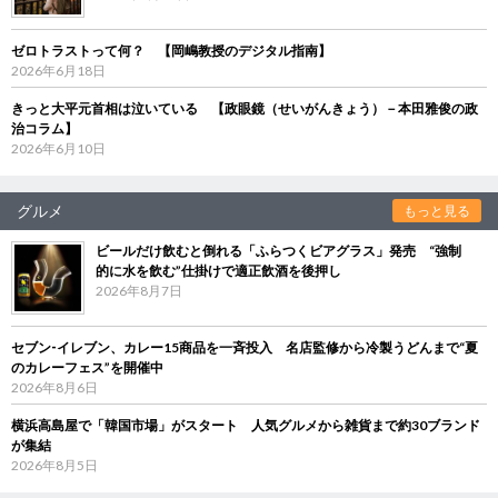
ゼロトラストって何？ 【岡嶋教授のデジタル指南】
2026年6月18日
きっと大平元首相は泣いている 【政眼鏡（せいがんきょう）－本田雅俊の政
治コラム】
2026年6月10日
グルメ
もっと見る
ビールだけ飲むと倒れる「ふらつくビアグラス」発売 “強制
的に水を飲む”仕掛けで適正飲酒を後押し
2026年8月7日
セブン‐イレブン、カレー15商品を一斉投入 名店監修から冷製うどんまで“夏
のカレーフェス”を開催中
2026年8月6日
横浜高島屋で「韓国市場」がスタート 人気グルメから雑貨まで約30ブランド
が集結
2026年8月5日