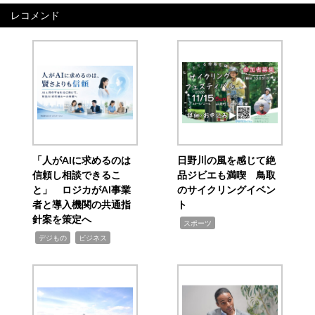
レコメンド
「人がAIに求めるのは
日野川の風を感じて絶
信頼し相談できるこ
品ジビエも満喫 鳥取
と」 ロジカがAI事業
のサイクリングイベン
者と導入機関の共通指
ト
針案を策定へ
,
スポーツ
,
,
デジもの
ビジネス