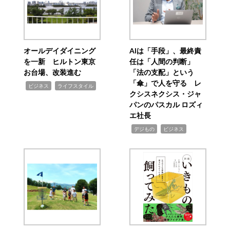
オールデイダイニング
AIは「手段」、最終責
を一新 ヒルトン東京
任は「人間の判断」
お台場、改装進む
「法の支配」という
「傘」で人を守る レ
,
,
ビジネス
ライフスタイル
クシスネクシス・ジャ
パンのパスカル ロズィ
エ社長
,
,
デジもの
ビジネス