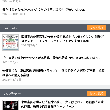
2025年11月4日
春だけじゃもったいないさくらの名所、加治川で秋のマルシェ
2025年10月23日
ふむふむ
もっと見る
四日市の公害克服の歴史を伝える絵本『スモックリン』制作プ
ロジェクト クラウドファンディングで支援を募集
2026年8月5日
「中東発」値上げラッシュが本格化 飲食料品値上げ、約3年ぶりの多さに
2026年8月4日
物価高でも「夏は家族で長距離ドライブ」 宿泊ドライブ予算4万円超、渋滞・
猛暑への備えも必須
2026年8月3日
カルチャー
もっと見る
東野圭吾が選んだ「記憶に残る一文」はどれ？ 最新作『永遠
の記憶』発売で読者参加型キャンペーン