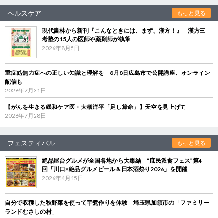
ヘルスケア
もっと見る
現代書林から新刊『こんなときには、まず、漢方！』 漢方三
考塾の15人の医師や薬剤師が執筆
2026年8月5日
重症筋無力症への正しい知識と理解を 8月8日広島市で公開講座、オンライン
配信も
2026年7月31日
【がんを生きる緩和ケア医・大橋洋平「足し算命」】天空を見上げて
2026年7月28日
フェスティバル
もっと見る
絶品屋台グルメが全国各地から大集結 “庶民派食フェス”第4
回「川口×絶品グルメビール＆日本酒祭り2026」を開催
2026年4月15日
自分で収穫した秋野菜を使って芋煮作りを体験 埼玉県加須市の「ファミリー
ランドむさしの村」