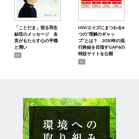
「ことだま」宿る羽生
HIV/エイズにまつわる6
結弦のメッセージ 名
つの“理解のギャッ
言がもたらす心の平穏
プ”とは？ 2030年の流
と潤い
行終結を目指すGAP6の
特設サイトを公開
PR
PR