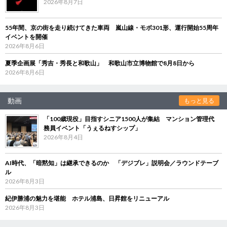
2026年8月7日
55年間、京の街を走り続けてきた車両 嵐山線・モボ301形、運行開始55周年
イベントを開催
2026年8月6日
夏季企画展「秀吉・秀長と和歌山」 和歌山市立博物館で8月8日から
2026年8月6日
動画
もっと見る
「100歳現役」目指すシニア1500人が集結 マンション管理代
務員イベント「うぇるねすシップ」
2026年8月4日
AI時代、「暗黙知」は継承できるのか 「デジブレ」説明会／ラウンドテーブ
ル
2026年8月3日
紀伊勝浦の魅力を堪能 ホテル浦島、日昇館をリニューアル
2026年8月3日