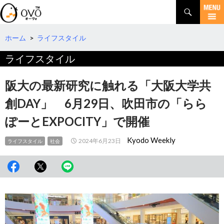
検
索
コ
ン
テ
ホーム
>
ライフスタイル
ン
ライフスタイル
ツ
へ
移
阪大の最新研究に触れる「大阪大学共
動
創DAY」 6月29日、吹田市の「らら
ぽーとEXPOCITY」で開催
Kyodo Weekly
2024年6月23日
ライフスタイル
社会