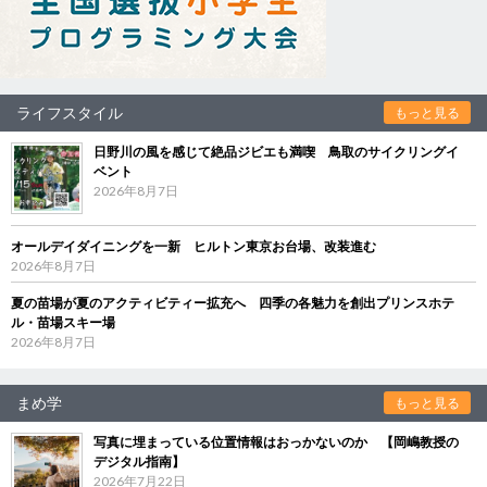
ライフスタイル
もっと見る
日野川の風を感じて絶品ジビエも満喫 鳥取のサイクリングイ
ベント
2026年8月7日
オールデイダイニングを一新 ヒルトン東京お台場、改装進む
2026年8月7日
夏の苗場が夏のアクティビティー拡充へ 四季の各魅力を創出プリンスホテ
ル・苗場スキー場
2026年8月7日
まめ学
もっと見る
写真に埋まっている位置情報はおっかないのか 【岡嶋教授の
デジタル指南】
2026年7月22日