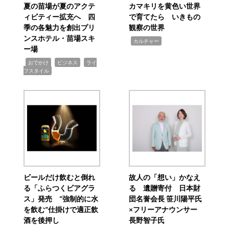
夏の苗場が夏のアクテ
カマキリを黄色い世界
ィビティー拡充へ 四
で育てたら いきもの
季の各魅力を創出プリ
観察の世界
ンスホテル・苗場スキ
,
カルチャー
ー場
,
,
,
おでかけ
ビジネス
ライ
フスタイル
ビールだけ飲むと倒れ
故人の「想い」かなえ
る「ふらつくビアグラ
る 遺贈寄付 日本財
ス」発売 “強制的に水
団名誉会長 笹川陽平氏
を飲む”仕掛けで適正飲
×フリーアナウンサー
酒を後押し
長野智子氏