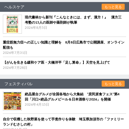
ヘルスケア
もっと見る
現代書林から新刊『こんなときには、まず、漢方！』 漢方三
考塾の15人の医師や薬剤師が執筆
2026年8月5日
重症筋無力症への正しい知識と理解を 8月8日広島市で公開講座、オンライン
配信も
2026年7月31日
【がんを生きる緩和ケア医・大橋洋平「足し算命」】天空を見上げて
2026年7月28日
フェスティバル
もっと見る
絶品屋台グルメが全国各地から大集結 “庶民派食フェス”第4
回「川口×絶品グルメビール＆日本酒祭り2026」を開催
2026年4月15日
自分で収穫した秋野菜を使って芋煮作りを体験 埼玉県加須市の「ファミリー
ランドむさしの村」