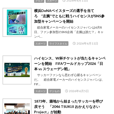
2026年6月11日
グルメ
スポーツ
横浜DeNAベイスターズの選手を当て
ろ “左腕”でともに戦うハイセンスがSNS参
加型キャンペーンを開始
総合家電メーカーのハイセンスジャパンは6月8
日、ファン参加型のSNS企画「左腕は誰だ？」キャ
ンペ...
2026年6月11日
スポーツ
ライフスタイル
ハイセンス、W杯チケットが当たるキャンペ
ーンを開始 FIFAワールドカップ2026「日
本 vs スウェーデン戦」
サッカーファンなら思わず心躍るキャンペーン
だ。 総合家電メーカーのハイセンスジャパンは、
FIF...
2026年6月5日
スポーツ
デジもの
1873年、築地から始まったサッカーを呼び
戻そう 「2046 TSUKIJI おかえりなさい
Project」が始動