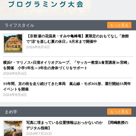
ライフスタイル
もっと見る
【京都 湯の花温泉・すみや亀峰菴】夏限定のおもてなし「旅館
で“涼”を楽しむ夏の休日」8月末まで開催中
2026年8月6日
横浜F・マリノス×日清オイリオグループ、「サッカー教室&食育講座 in 宮崎」
を開催 小学1年生～3年生の身体づくりをサポート
2026年8月6日
55年間、京の街を走り続けてきた車両 嵐山線・モボ301形、運行開始55周年
イベントを開催
2026年8月6日
まめ学
もっと見る
写真に埋まっている位置情報はおっかないのか 【岡嶋教授の
デジタル指南】
2026年7月22日