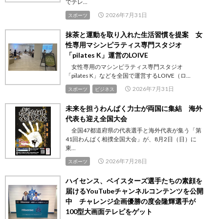
でテレ...
2026年7月31日
スポーツ
抹茶と運動を取り入れた生活習慣を提案 女
性専用マシンピラティス専門スタジオ
「pilates K」運営のLOIVE
女性専用のマシンピラティス専門スタジオ
「pilates K」などを全国で運営するLOIVE（ロ...
2026年7月31日
スポーツ
ビジネス
未来を担うわんぱく力士が両国に集結 海外
代表も迎え全国大会
全国47都道府県の代表選手と海外代表が集う「第
41回わんぱく相撲全国大会」が、8月2日（日）に
東...
2026年7月28日
スポーツ
ハイセンス、ベイスターズ選手たちの素顔を
届けるYouTubeチャンネルコンテンツを公開
中 チャレンジ企画優勝の度会隆輝選手が
100型大画面テレビをゲット