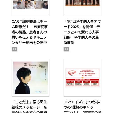
CAR T細胞療法はチー
「第4回科学的人事アワ
ム医療だ！ 医療従事
ード2025」を開催 デ
者の情熱、患者さんの
ータとAIで変わる人事
思いを伝えるドキュメ
戦略 科学的人事の最
ンタリー動画を公開中
新事例
PR
PR
「ことだま」宿る羽生
HIV/エイズにまつわる6
結弦のメッセージ 名
つの“理解のギャッ
言がもたらす心の平穏
プ”とは？ 2030年の流