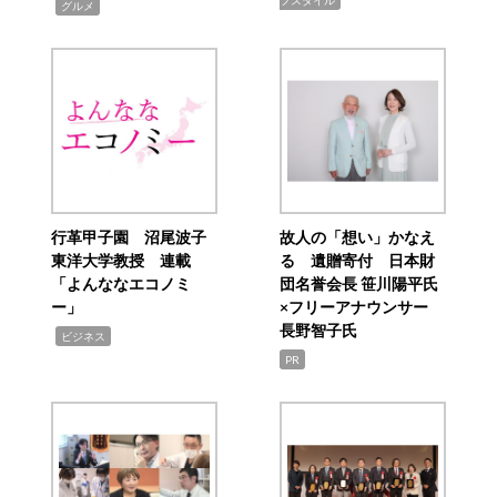
,
グルメ
行革甲子園 沼尾波子
故人の「想い」かなえ
東洋大学教授 連載
る 遺贈寄付 日本財
「よんななエコノミ
団名誉会長 笹川陽平氏
ー」
×フリーアナウンサー
長野智子氏
,
ビジネス
PR