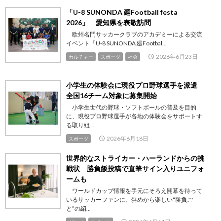
「U-8 SUNONDA 廻Football festa
2026」 愛知県を表敬訪問
欧州名門サッカークラブのアカデミーによる交流
イベント「U-8 SUNONDA 廻Footbal...
2026年6月23日
カルチャー
スポーツ
社会
小学生の体験会に現役プロ野球選手を派遣
全国16チーム対象に募集開始
小学生世代の野球・ソフトボールの普及を目的
に、現役プロ野球選手が各地の体験会をサポートす
る取り組...
2026年6月18日
スポーツ
世界的なストライカー・ハーランドからの挑
戦状 勝負飯投稿で直筆サイン入りユニフォ
ームも
ワールドカップ情報を手元にそろえ開幕を待って
いるサッカーファンに、斜めから楽しい“勝負ご
と”の紹...