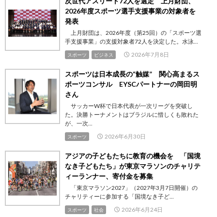
次世代アスリート72人を選定 上月財団、
2026年度スポーツ選手支援事業の対象者を
発表
上月財団は、2026年度（第25回）の「スポーツ選
手支援事業」の支援対象者72人を決定した。水泳...
2026年7月8日
スポーツ
ビジネス
スポーツは日本成長の“触媒” 関心高まるス
ポーツコンサル EYSCパートナーの岡田明
さん
サッカーW杯で日本代表が一次リーグを突破し
た。決勝トーナメントはブラジルに惜しくも敗れた
が、一次...
2026年6月30日
スポーツ
アジアの子どもたちに教育の機会を 「国境
なき子どもたち」が東京マラソンのチャリテ
ィーランナー、寄付金を募集
「東京マラソン2027」（2027年3月7日開催）の
チャリティーに参加する「国境なき子ど...
2026年6月24日
スポーツ
社会