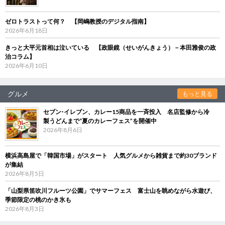
ゼロトラストって何？ 【岡嶋教授のデジタル指南】
2026年6月18日
きっと大平元首相は泣いている 【政眼鏡（せいがんきょう）－本田雅俊の政
治コラム】
2026年6月10日
グルメ
もっと見る
セブン‐イレブン、カレー15商品を一斉投入 名店監修から冷
製うどんまで“夏のカレーフェス”を開催中
2026年8月6日
横浜高島屋で「韓国市場」がスタート 人気グルメから雑貨まで約30ブランド
が集結
2026年8月5日
「山梨県笛吹川フルーツ公園」でサマーフェス 富士山を眺めながら水遊び、
季節限定の桃のかき氷も
2026年8月3日