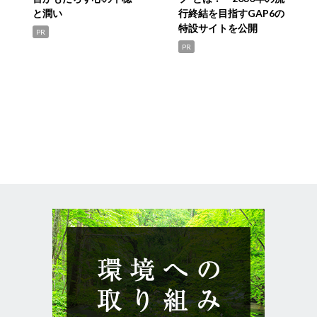
と潤い
行終結を目指すGAP6の
特設サイトを公開
PR
PR