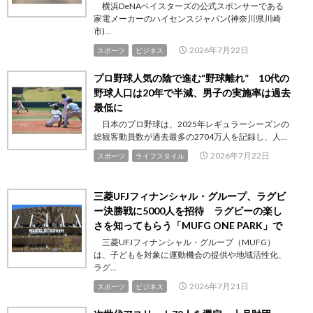
横浜DeNAベイスターズの公式スポンサーである
家電メーカーのハイセンスジャパン(神奈川県川崎
市)...
2026年7月22日
スポーツ
ビジネス
プロ野球人気の陰で進む“野球離れ” 10代の
野球人口は20年で半減、男子の実施率は過去
最低に
日本のプロ野球は、2025年レギュラーシーズンの
総観客動員数が過去最多の2704万人を記録し、人...
2026年7月22日
スポーツ
ライフスタイル
三菱UFJフィナンシャル・グループ、ラグビ
ー決勝戦に5000人を招待 ラグビーの楽し
さを知ってもらう「MUFG ONE PARK」で
三菱UFJフィナンシャル・グループ（MUFG）
は、子どもを対象に運動機会の提供や地域活性化、
ラグ...
2026年7月21日
スポーツ
ビジネス