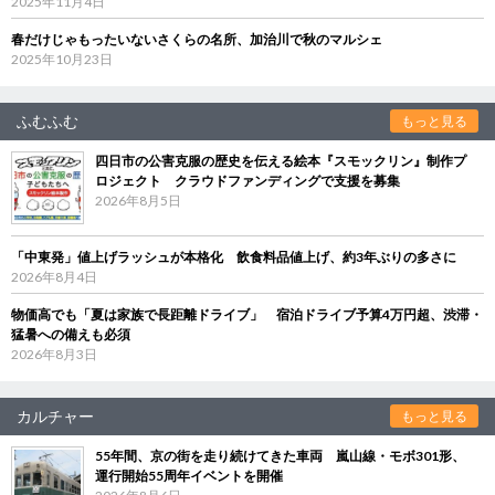
2025年11月4日
春だけじゃもったいないさくらの名所、加治川で秋のマルシェ
2025年10月23日
ふむふむ
もっと見る
四日市の公害克服の歴史を伝える絵本『スモックリン』制作プ
ロジェクト クラウドファンディングで支援を募集
2026年8月5日
「中東発」値上げラッシュが本格化 飲食料品値上げ、約3年ぶりの多さに
2026年8月4日
物価高でも「夏は家族で長距離ドライブ」 宿泊ドライブ予算4万円超、渋滞・
猛暑への備えも必須
2026年8月3日
カルチャー
もっと見る
55年間、京の街を走り続けてきた車両 嵐山線・モボ301形、
運行開始55周年イベントを開催