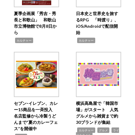
夏季企画展「秀吉・秀
日本史と世界史を旅す
長と和歌山」 和歌山
るRPG 「時渡り」、
市立博物館で8月8日か
iOS/Androidで配信開
ら
始
,
,
カルチャー
カルチャー
セブン‐イレブン、カレ
横浜高島屋で「韓国市
ー15商品を一斉投入
場」がスタート 人気
名店監修から冷製うど
グルメから雑貨まで約
んまで“夏のカレーフェ
30ブランドが集結
ス”を開催中
,
,
,
カルチャー
グルメ
ライ
フスタイル