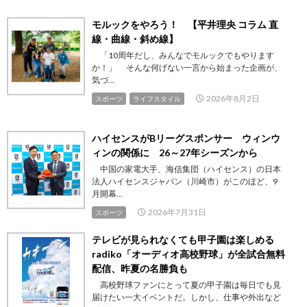
モルックをやろう！ 【平井理央 コラム 直
線・曲線・斜め線】
「10周年だし、みんなでモルックでもやります
か！」 そんな何げない一言から始まった企画が、
気づ...
2026年8月2日
スポーツ
ライフスタイル
ハイセンスがBリーグスポンサー ウィンウ
ィンの関係に 26～27年シーズンから
中国の家電大手、海信集団（ハイセンス）の日本
法人ハイセンスジャパン（川崎市）がこのほど、9
月開幕...
2026年7月31日
スポーツ
テレビが見られなくても甲子園は楽しめる
radiko「オーディオ高校野球」が全試合無料
配信、昨夏の名勝負も
高校野球ファンにとって夏の甲子園は毎日でも見
届けたい一大イベントだ。しかし、仕事や外出など