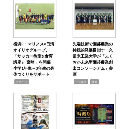
ー
シ
ョ
ン
横浜F・マリノス×日清
先端技術で園芸農業の
オイリオグループ、
持続的発展目指す 久
「サッカー教室&食育
留米工業大学が「ふく
講座 in 宮崎」を開催
おか未来型園芸農業創
小学1年生～3年生の身
出コンソーシアム」参
体づくりをサポート
画
,
,
,
スポーツ
ビジネス
社会