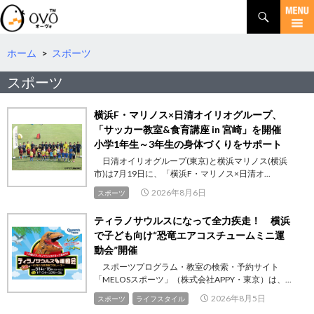
検
索
コ
ン
テ
ホーム
>
スポーツ
ン
スポーツ
ツ
へ
移
横浜F・マリノス×日清オイリオグループ、
動
「サッカー教室&食育講座 in 宮崎」を開催
小学1年生～3年生の身体づくりをサポート
日清オイリオグループ(東京)と横浜マリノス(横浜
市)は7月19日に、「横浜F・マリノス×日清オ...
2026年8月6日
スポーツ
ティラノサウルスになって全力疾走！ 横浜
で子ども向け“恐竜エアコスチュームミニ運
動会”開催
スポーツプログラム・教室の検索・予約サイト
「MELOSスポーツ」（株式会社APPY・東京）は、...
2026年8月5日
スポーツ
ライフスタイル