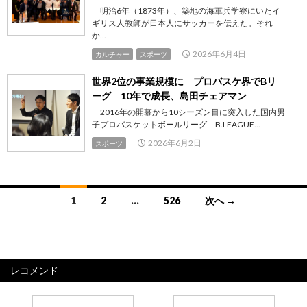
明治6年（1873年）、築地の海軍兵学寮にいたイ
ギリス人教師が日本人にサッカーを伝えた。それ
か...
2026年6月4日
カルチャー
スポーツ
世界2位の事業規模に プロバスケ界でBリ
ーグ 10年で成長、島田チェアマン
2016年の開幕から10シーズン目に突入した国内男
子プロバスケットボールリーグ「B.LEAGUE...
2026年6月2日
スポーツ
投
1
2
…
526
次へ →
稿
ナ
ビ
レコメンド
ゲ