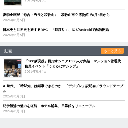
2026年8月6日
夏季企画展「秀吉・秀長と和歌山」 和歌山市立博物館で8月8日から
2026年8月6日
日本史と世界史を旅するRPG 「時渡り」、iOS/Androidで配信開始
2026年8月6日
動画
もっと見る
「100歳現役」目指すシニア1500人が集結 マンション管理代
務員イベント「うぇるねすシップ」
2026年8月4日
AI時代、「暗黙知」は継承できるのか 「デジブレ」説明会／ラウンドテーブ
ル
2026年8月3日
紀伊勝浦の魅力を堪能 ホテル浦島、日昇館をリニューアル
2026年8月3日