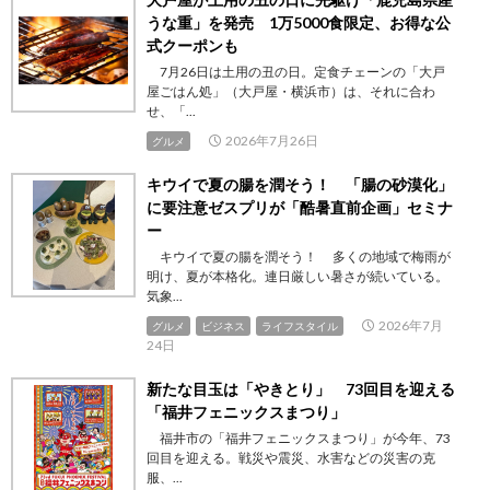
うな重」を発売 1万5000食限定、お得な公
式クーポンも
7月26日は土用の丑の日。定食チェーンの「大戸
屋ごはん処」（大戸屋・横浜市）は、それに合わ
せ、「...
2026年7月26日
グルメ
キウイで夏の腸を潤そう！ 「腸の砂漠化」
に要注意ゼスプリが「酷暑直前企画」セミナ
ー
キウイで夏の腸を潤そう！ 多くの地域で梅雨が
明け、夏が本格化。連日厳しい暑さが続いている。
気象...
2026年7月
グルメ
ビジネス
ライフスタイル
24日
新たな目玉は「やきとり」 73回目を迎える
「福井フェニックスまつり」
福井市の「福井フェニックスまつり」が今年、73
回目を迎える。戦災や震災、水害などの災害の克
服、...