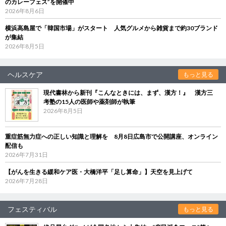
のカレーフェス”を開催中
2026年8月6日
横浜高島屋で「韓国市場」がスタート 人気グルメから雑貨まで約30ブランド
が集結
2026年8月5日
ヘルスケア
もっと見る
現代書林から新刊『こんなときには、まず、漢方！』 漢方三
考塾の15人の医師や薬剤師が執筆
2026年8月5日
重症筋無力症への正しい知識と理解を 8月8日広島市で公開講座、オンライン
配信も
2026年7月31日
【がんを生きる緩和ケア医・大橋洋平「足し算命」】天空を見上げて
2026年7月28日
フェスティバル
もっと見る