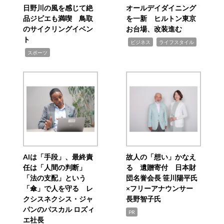
日野川の風を感じて絶
オールデイダイニング
品ジビエも満喫 鳥取
を一新 ヒルトン東京
のサイクリングイベン
お台場、改装進む
ト
,
,
ビジネス
ライフスタイル
,
スポーツ
AIは「手段」、最終責
故人の「想い」かなえ
任は「人間の判断」
る 遺贈寄付 日本財
「法の支配」という
団名誉会長 笹川陽平氏
「傘」で人を守る レ
×フリーアナウンサー
クシスネクシス・ジャ
長野智子氏
パンのパスカル ロズィ
PR
エ社長