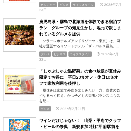
2026年7月
カルチャー
グルメ
ライフスタイル
23日
鹿児島県・霧島で北海道を体験できる宿泊プ
ラン グループの知見生かし、地元で親しま
れているグルメを提供
ソラーレホテルズアンドリゾーツ（東京）は、同
社が運営するリゾートホテル「ザ・パルス霧島」...
2026年7月
グルメ
ビジネス
ライフスタイル
22日
「しゃぶしゃぶ温野菜」の食べ放題が夏休み
限定でお得に 平日20％オフ・休日10％オ
フで家族利用を後押し
夏休みは家族で外食を楽しみたい一方、食費の負
担なるべく抑え、かつ子どもの栄養バランスにも気
を配...
2026年7月21日
グルメ
ワインだけじゃない！ 山梨・甲府でクラフ
トビールの祭典 新規参加2社に甲府駅前を