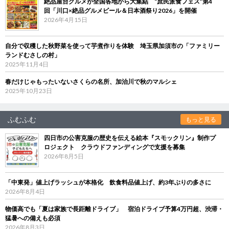
絶品屋台グルメが全国各地から大集結 “庶民派食フェス”第4
回「川口×絶品グルメビール＆日本酒祭り2026」を開催
2026年4月15日
自分で収穫した秋野菜を使って芋煮作りを体験 埼玉県加須市の「ファミリー
ランドむさしの村」
2025年11月4日
春だけじゃもったいないさくらの名所、加治川で秋のマルシェ
2025年10月23日
ふむふむ
もっと見る
四日市の公害克服の歴史を伝える絵本『スモックリン』制作プ
ロジェクト クラウドファンディングで支援を募集
2026年8月5日
「中東発」値上げラッシュが本格化 飲食料品値上げ、約3年ぶりの多さに
2026年8月4日
物価高でも「夏は家族で長距離ドライブ」 宿泊ドライブ予算4万円超、渋滞・
猛暑への備えも必須
2026年8月3日