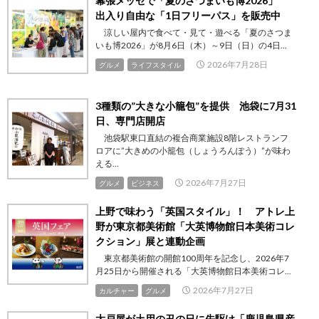
幕張メッセで「夏のさつまいも博2026」
出入り自由な「1日フリーパス」を販売中
涼しい屋内で食べて・見て・遊べる「夏のさつま
いも博2026」が8月6日（木）～9日（日）の4日...
2026年7月28日
グルメ
ライフスタイル
3種類の”大きな小籠包”を提供 池袋に7月31
日、専門店開店
池袋駅東口直結の複合商業施設8階レストランフ
ロアに”大きめの小籠包（しょうろんぽう）”が味わ
える...
2026年7月27日
グルメ
ビジネス
上野で味わう「英国スタイル」！ アトレ上
野が東京都美術館「大英博物館日本美術コレ
クション」展と連動企画
東京都美術館の開館100周年を記念し、2026年7
月25日から開催される「大英博物館日本美術コレ...
2026年7月27日
カルチャー
グルメ
大戸屋が土用の丑の日に先駆け「鹿児島県産