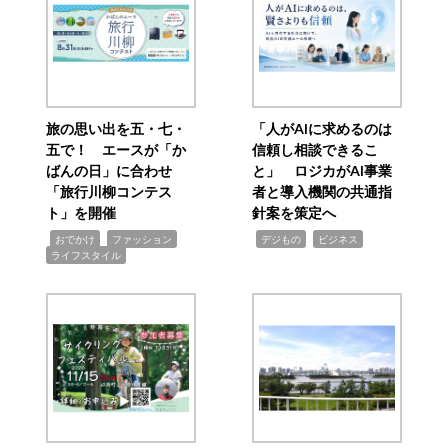
旅の思い出を五・七・
「人がAIに求めるのは
五で！ エースが「か
信頼し相談できるこ
ばんの日」に合わせ
と」 ロジカがAI事業
「旅行川柳コンテス
者と導入機関の共通指
ト」を開催
針案を策定へ
,
,
,
,
,
おでかけ
ファッション
デジもの
ビジネス
ライフスタイル