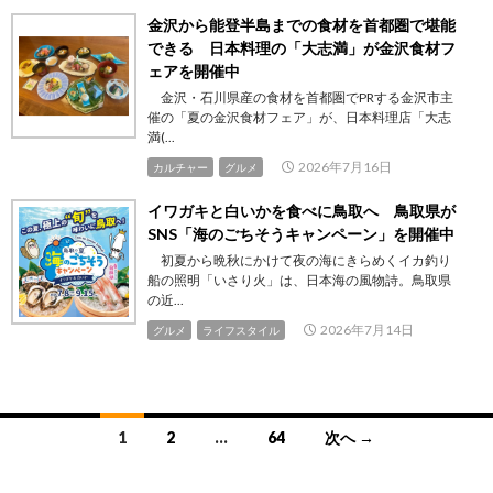
金沢から能登半島までの食材を首都圏で堪能
できる 日本料理の「大志満」が金沢食材フ
ェアを開催中
金沢・石川県産の食材を首都圏でPRする金沢市主
催の「夏の金沢食材フェア」が、日本料理店「大志
満(...
2026年7月16日
カルチャー
グルメ
イワガキと白いかを食べに鳥取へ 鳥取県が
SNS「海のごちそうキャンペーン」を開催中
初夏から晩秋にかけて夜の海にきらめくイカ釣り
船の照明「いさり火」は、日本海の風物詩。鳥取県
の近...
2026年7月14日
グルメ
ライフスタイル
投
1
2
…
64
次へ →
稿