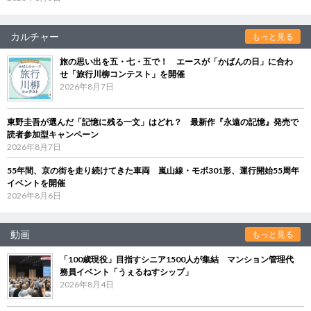
カルチャー
もっと見る
旅の思い出を五・七・五で！ エースが「かばんの日」に合わ
せ「旅行川柳コンテスト」を開催
2026年8月7日
東野圭吾が選んだ「記憶に残る一文」はどれ？ 最新作『永遠の記憶』発売で
読者参加型キャンペーン
2026年8月7日
55年間、京の街を走り続けてきた車両 嵐山線・モボ301形、運行開始55周年
イベントを開催
2026年8月6日
動画
もっと見る
「100歳現役」目指すシニア1500人が集結 マンション管理代
務員イベント「うぇるねすシップ」
2026年8月4日