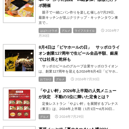
ボ開催
親子で一緒にパン作りを楽しむ催しが7月29日、
最新キッチンが並ぶクリナップ・キッチンタウン東
京で...
2026年7
はばたけラボ
グルメ
ライフスタイル
月30日
8月4日は「ビヤホールの日」 サッポロライ
オン創業127周年で生ビール全品半額、銀座
では社長と乾杯も
サッポロビールのグループ企業サッポロライオン
は、創業127周年を迎える2026年8月4日「ビヤホ...
2026年7月30日
おでかけ
グルメ
「やよい軒」2026年上半期の人気メニュー
が決定 不動の1位に輝いた定食とは？
定食レストラン「やよい軒」を展開するプレナス
（東京）は、2026年上半期（1月1日〜6月30日...
2026年7月29日
グルメ