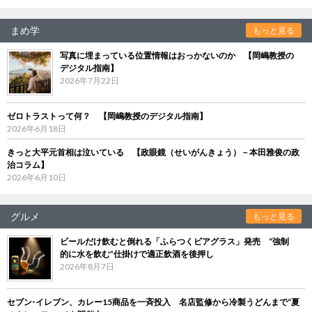
まめ学
もっと見る
写真に埋まっている位置情報はおっかないのか 【岡嶋教授の
デジタル指南】
2026年7月22日
ゼロトラストって何？ 【岡嶋教授のデジタル指南】
2026年6月18日
きっと大平元首相は泣いている 【政眼鏡（せいがんきょう）－本田雅俊の政
治コラム】
2026年6月10日
グルメ
もっと見る
ビールだけ飲むと倒れる「ふらつくビアグラス」発売 “強制
的に水を飲む”仕掛けで適正飲酒を後押し
2026年8月7日
セブン‐イレブン、カレー15商品を一斉投入 名店監修から冷製うどんまで“夏