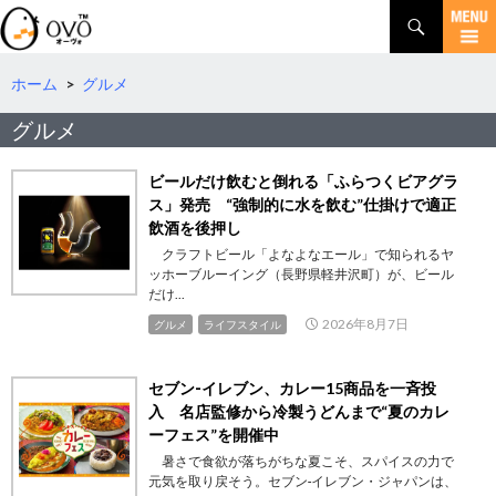
検
索
コ
ン
テ
ホーム
>
グルメ
ン
グルメ
ツ
へ
移
ビールだけ飲むと倒れる「ふらつくビアグラ
動
ス」発売 “強制的に水を飲む”仕掛けで適正
飲酒を後押し
クラフトビール「よなよなエール」で知られるヤ
ッホーブルーイング（長野県軽井沢町）が、ビール
だけ...
2026年8月7日
グルメ
ライフスタイル
セブン‐イレブン、カレー15商品を一斉投
入 名店監修から冷製うどんまで“夏のカレ
ーフェス”を開催中
暑さで食欲が落ちがちな夏こそ、スパイスの力で
元気を取り戻そう。セブン‐イレブン・ジャパンは、