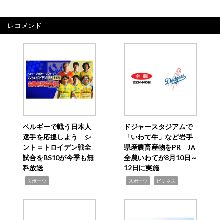
ナ
ビ
レコメンド
ゲ
ー
シ
ョ
ン
ベルギーで戦う日本人
ドジャースタジアムで
選手を応援しよう シ
「いわて牛」など岩手
ント＝トロイデン戦全
県産農畜産物をPR JA
試合をBS10が今季も無
全農いわてが8月10日～
料放送
12日に実施
,
,
,
スポーツ
スポーツ
ビジネス