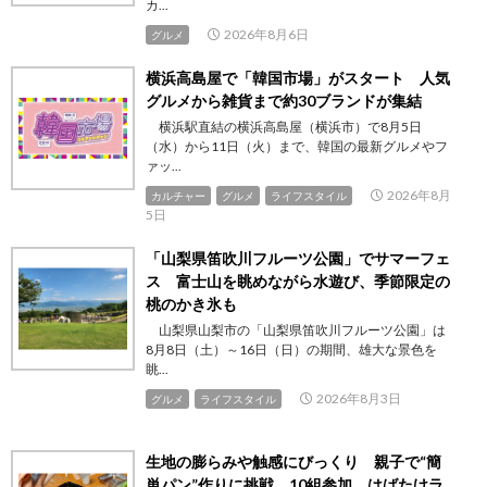
カ...
2026年8月6日
グルメ
横浜高島屋で「韓国市場」がスタート 人気
グルメから雑貨まで約30ブランドが集結
横浜駅直結の横浜高島屋（横浜市）で8月5日
（水）から11日（火）まで、韓国の最新グルメやフ
ァッ...
2026年8月
カルチャー
グルメ
ライフスタイル
5日
「山梨県笛吹川フルーツ公園」でサマーフェ
ス 富士山を眺めながら水遊び、季節限定の
桃のかき氷も
山梨県山梨市の「山梨県笛吹川フルーツ公園」は
8月8日（土）～16日（日）の期間、雄大な景色を
眺...
2026年8月3日
グルメ
ライフスタイル
生地の膨らみや触感にびっくり 親子で“簡
単パン”作りに挑戦 10組参加、はばたけラ