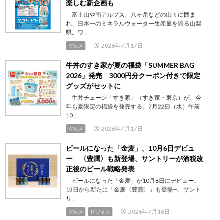
楽しむ新企画も
富士山や南アルプス、八ヶ岳などの山々に囲ま
れ、日本一のミネラルウォーター生産量を誇る山梨
県。ワ...
2026年7月17日
グルメ
牛丼のすき家が夏の福袋「SUMMER BAG
2026」発売 3000円分クーポン付きで限定
グッズがセットに
牛丼チェーン「すき家」（すき家・東京）が、今
年も夏限定の福袋を発売する。7月22日（水）午前
10...
2026年7月17日
グルメ
ビールになった「金麦」、10月6日デビュ
ー 〈豊潤〉も新登場、サントリーが酒税改
正後のビール戦略発表
ビールになった「金麦」が10月6日にデビュー、
13日から新たに「金麦〈豊潤〉」も登場―。サント
リ...
2026年7月16日
グルメ
ビジネス