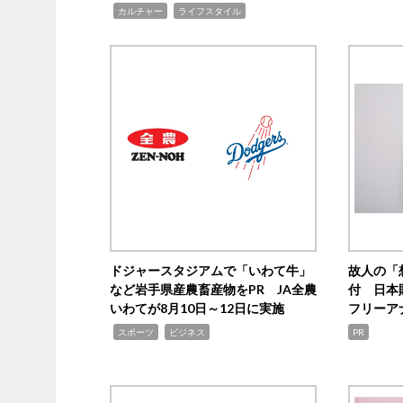
,
,
カルチャー
ライフスタイル
ドジャースタジアムで「いわて牛」
故人の「
など岩手県産農畜産物をPR JA全農
付 日本
いわてが8月10日～12日に実施
フリーア
,
,
スポーツ
ビジネス
PR