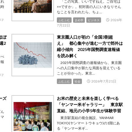
取れ
「この写真、いいですねえ。ご自宅は
眠時
××ですか」。初対面の人にいきなりそん
なことを言われたら、ちょ...
年7
2026年
ふむふむ
まめ学
ビジネス
7月22日
ほぼ
東京圏人口が初の「全国3割超
週2
え」 都心集中が進む一方で郊外は
縮小傾向 2025年国勢調査速報値
を読み解く
食べ
情報
2025年国勢調査の速報値から、東京圏
への人口集中が新たな局面を迎えている
ことが分かった。東京...
年7
2026年7月21日
ふむふむ
社会
ーズ
お米の歴史と未来を楽しく学べる
「ヤンマー米ギャラリー」 東京駅
直結、地元の小学5年生が体験学習
どん
ヒマ
東京駅直結の複合施設、YANMAR
TOKYO(ヤンマー トウキョウ)の1階にあ
る「ヤンマー米ギ...