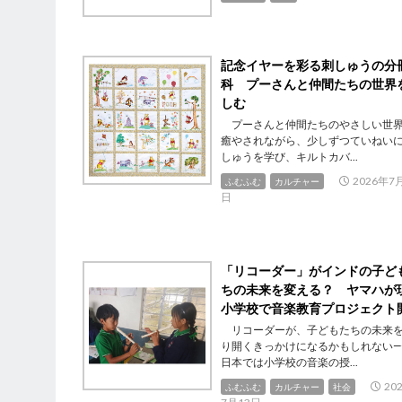
記念イヤーを彩る刺しゅうの分
科 プーさんと仲間たちの世界
しむ
プーさんと仲間たちのやさしい世
癒やされながら、少しずつていねい
しゅうを学び、キルトカバ...
2026年7
ふむふむ
カルチャー
日
「リコーダー」がインドの子ど
ちの未来を変える？ ヤマハが
小学校で音楽教育プロジェクト
リコーダーが、子どもたちの未来
り開くきっかけになるかもしれない―
日本では小学校の音楽の授...
20
ふむふむ
カルチャー
社会