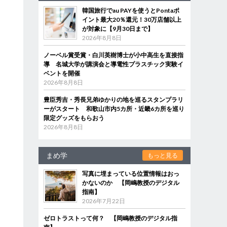
韓国旅行でau PAYを使うとPontaポ
イント最大20％還元！30万店舗以上
が対象に【9月30日まで】
2026年8月8日
ノーベル賞受賞・白川英樹博士が小中高生を直接指
導 名城大学が講演会と導電性プラスチック実験イ
ベントを開催
2026年8月8日
豊臣秀吉・秀長兄弟ゆかりの地を巡るスタンプラリ
ーがスタート 和歌山市内5カ所・近畿6カ所を巡り
限定グッズをもらおう
2026年8月8日
まめ学
もっと見る
写真に埋まっている位置情報はおっ
かないのか 【岡嶋教授のデジタル
指南】
2026年7月22日
ゼロトラストって何？ 【岡嶋教授のデジタル指