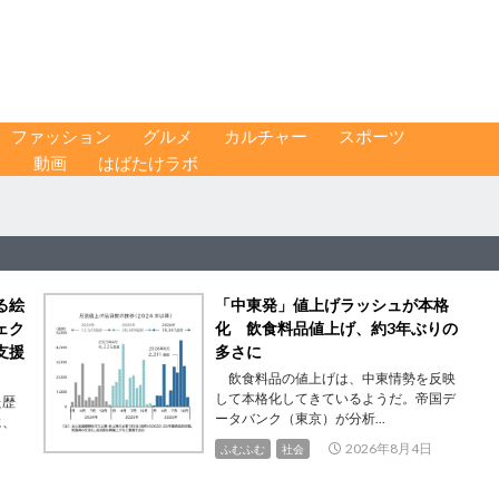
ファッション
グルメ
カルチャー
スポーツ
ス
動画
はばたけラボ
る絵
「中東発」値上げラッシュが本格
ェク
化 飲食料品値上げ、約3年ぶりの
支援
多さに
飲食料品の値上げは、中東情勢を反映
して本格化してきているようだ。帝国デ
た歴
ータバンク（東京）が分析...
に、
2026年8月4日
ふむふむ
社会