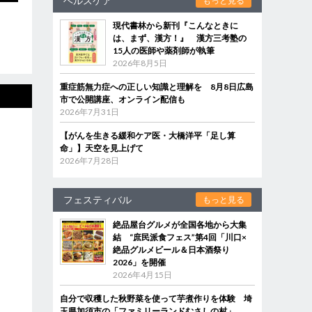
ヘルスケア
もっと見る
現代書林から新刊『こんなときに
は、まず、漢方！』 漢方三考塾の
15人の医師や薬剤師が執筆
2026年8月5日
重症筋無力症への正しい知識と理解を 8月8日広島
市で公開講座、オンライン配信も
2026年7月31日
【がんを生きる緩和ケア医・大橋洋平「足し算
命」】天空を見上げて
2026年7月28日
フェスティバル
もっと見る
絶品屋台グルメが全国各地から大集
結 “庶民派食フェス”第4回「川口×
絶品グルメビール＆日本酒祭り
2026」を開催
2026年4月15日
自分で収穫した秋野菜を使って芋煮作りを体験 埼
玉県加須市の「ファミリーランドむさしの村」