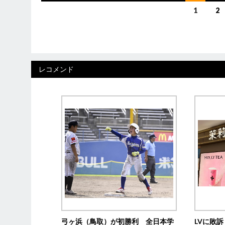
投
1
2
稿
ナ
ビ
レコメンド
ゲ
ー
シ
ョ
ン
弓ヶ浜（鳥取）が初勝利 全日本学
LVに敗