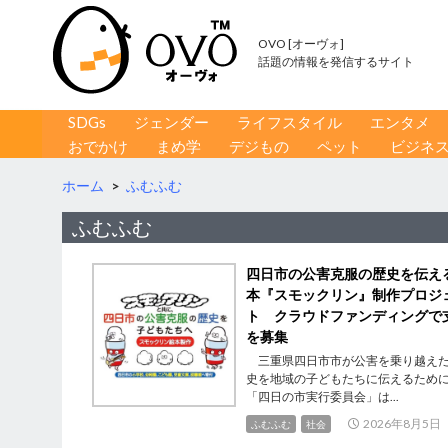
OVO [オーヴォ]
話題の情報を発信するサイト
コンテンツへ移動
検
SDGs
ジェンダー
ライフスタイル
エンタメ
索
おでかけ
まめ学
デジもの
ペット
ビジネ
ホーム
>
ふむふむ
ふむふむ
四日市の公害克服の歴史を伝え
本『スモックリン』制作プロジ
ト クラウドファンディングで
を募集
三重県四日市市が公害を乗り越え
史を地域の子どもたちに伝えるため
「四日の市実行委員会」は...
2026年8月5日
ふむふむ
社会