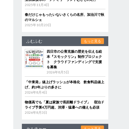
2025年11月4日
春だけじゃもったいないさくらの名所、加治川で秋
のマルシェ
2025年10月23日
ふむふむ
もっと見る
四日市の公害克服の歴史を伝える絵
本『スモックリン』制作プロジェク
ト クラウドファンディングで支援
を募集
2026年8月5日
「中東発」値上げラッシュが本格化 飲食料品値上
げ、約3年ぶりの多さに
2026年8月4日
物価高でも「夏は家族で長距離ドライブ」 宿泊ド
ライブ予算4万円超、渋滞・猛暑への備えも必須
2026年8月3日
カルチャー
もっと見る