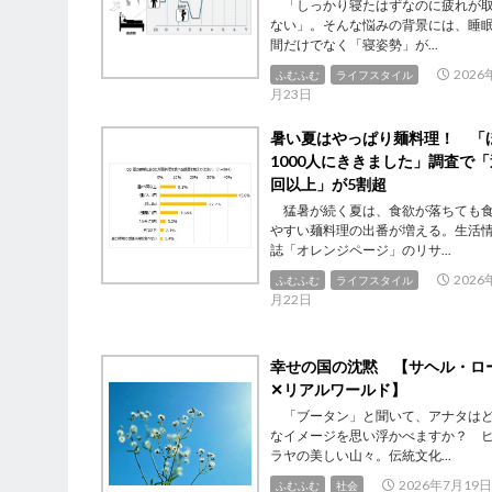
「しっかり寝たはずなのに疲れが
ない」。そんな悩みの背景には、睡
間だけでなく「寝姿勢」が...
2026
ふむふむ
ライフスタイル
月23日
暑い夏はやっぱり麺料理！ 「
1000人にききました」調査で「
回以上」が5割超
猛暑が続く夏は、食欲が落ちても
やすい麺料理の出番が増える。生活
誌「オレンジページ」のリサ...
2026
ふむふむ
ライフスタイル
月22日
幸せの国の沈黙 【サヘル・ロ
✕リアルワールド】
「ブータン」と聞いて、アナタは
なイメージを思い浮かべますか？ 
ラヤの美しい山々。伝統文化...
2026年7月19日
ふむふむ
社会