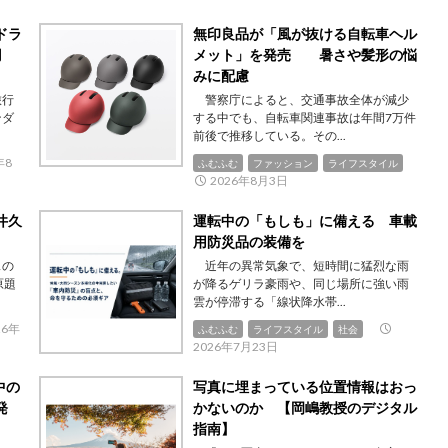
ドラ
無印良品が「風が抜ける自転車ヘル
円
メット」を発売 暑さや髪形の悩
みに配慮
旅行
警察庁によると、交通事故全体が減少
ンダ
する中でも、自転車関連事故は年間7万件
前後で推移している。その...
年8
ふむふむ
ファッション
ライフスタイル
2026年8月3日
井久
運転中の「もしも」に備える 車載
用防災品の装備を
スの
近年の異常気象で、短時間に猛烈な雨
原題
が降るゲリラ豪雨や、同じ場所に強い雨
雲が停滞する「線状降水帯...
26年
ふむふむ
ライフスタイル
社会
2026年7月23日
中の
写真に埋まっている位置情報はおっ
発
かないのか 【岡嶋教授のデジタル
指南】