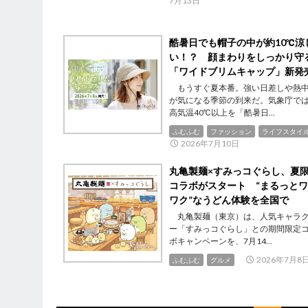
7月13日
酷暑日でも帽子の中が約10℃涼
い！？ 顔まわりをしっかり守
「ワイドブリムキャップ」新発
もうすぐ夏本番。強い日差しや熱
が気になる季節の到来だ。気象庁で
高気温40℃以上を「酷暑日...
ふむふむ
ファッション
ライフスタイ
2026年7月10日
丸亀製麺×すみっコぐらし、夏
コラボがスタート “まるっと
ワク”なうどん体験を全国で
丸亀製麺（東京）は、人気キャラ
ー「すみっコぐらし」との期間限定
ボキャンペーンを、7月14...
2026年7月8
ふむふむ
グルメ