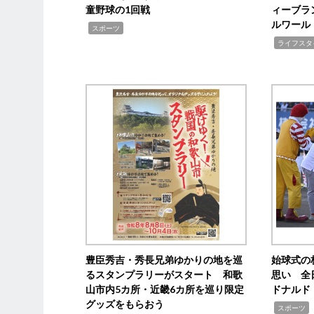
童野球の1回戦
ィーブラ
ルワール
,
スポーツ
,
ライフスタ
豊臣秀吉・秀長兄弟ゆかりの地を巡
始球式の
るスタンプラリーがスタート 和歌
思い 全
山市内5カ所・近畿6カ所を巡り限定
ドナルド
グッズをもらおう
,
スポーツ