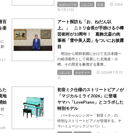
2026
はばたけラボ
ふむふむ
社会
年7月17日
冊百
アート探訪も「お、ねだん以
を楽
上。」 ニトリ会長が手掛ける小樽
芸術村が10周年！ 葛飾北斎の肉
筆画「雪中美人図」をついにお披露
界に
目
に刺
明治から昭和初期にかけて北日本随一
の経済都市として発展した北海道・小
月17
樽。その歴史を象徴する重厚...
2026年7月13
ふむふむ
カルチャー
日
もた
初音ミク仕様のストリートピアノが
現地
「マジカルミライ2026」に登場
開始
ヤマハ「LovePiano」とコラボした
特別モデル
を切
―。
バーチャルシンガー「初音ミク」の、
特別なストリートピアノが登場する。ヤ
マハミュージックジャパン（...
26年