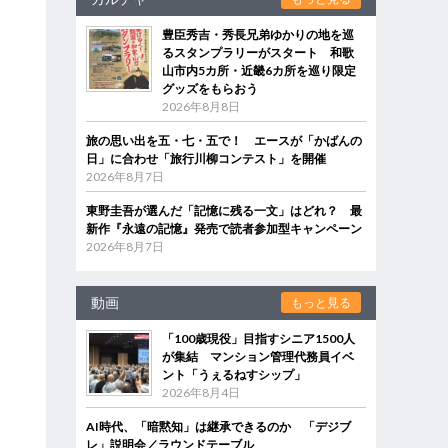
豊臣秀吉・秀長兄弟ゆかりの地を巡
るスタンプラリーがスタート 和歌
山市内5カ所・近畿6カ所を巡り限定
グッズをもらおう
2026年8月8日
旅の思い出を五・七・五で！ エースが「かばんの
日」に合わせ「旅行川柳コンテスト」を開催
2026年8月7日
東野圭吾が選んだ「記憶に残る一文」はどれ？ 最
新作『永遠の記憶』発売で読者参加型キャンペーン
2026年8月7日
動画
もっと見る
「100歳現役」目指すシニア1500人
が集結 マンション管理代務員イベ
ント「うぇるねすシップ」
2026年8月4日
AI時代、「暗黙知」は継承できるのか 「デジブ
レ」説明会／ラウンドテーブル