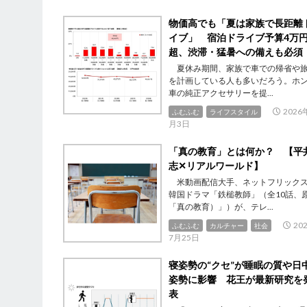
物価高でも「夏は家族で長距離
イブ」 宿泊ドライブ予算4万
超、渋滞・猛暑への備えも必須
夏休み期間、家族で車での帰省や
を計画している人も多いだろう。ホ
車の純正アクセサリーを提...
2026
ふむふむ
ライフスタイル
月3日
「真の教育」とは何か？ 【平
志✕リアルワールド】
米動画配信大手、ネットフリック
韓国ドラマ「鉄槌教師」（全10話、
「真の教育）」）が、テレ...
20
ふむふむ
カルチャー
社会
7月25日
寝姿勢の“クセ”が睡眠の質や日
姿勢に影響 花王が最新研究を
表