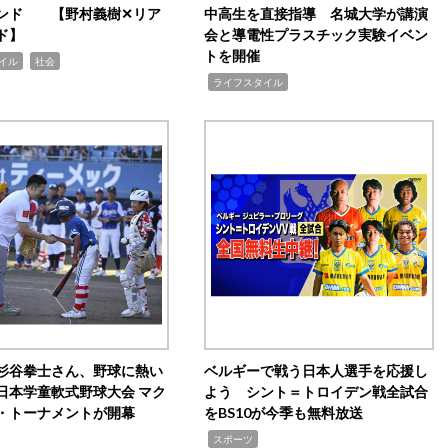
ンド 【野村義樹✕リア
中高生を直接指導 名城大学が講演
ド】
会と導電性プラスチック実験イベン
トを開催
,
イル
社会
,
ライフスタイル
杉谷拳士さん、野球に熱い
ベルギーで戦う日本人選手を応援し
日本学童軟式野球大会 マク
よう シント＝トロイデン戦全試合
・トーナメントが開幕
をBS10が今季も無料放送
,
スポーツ