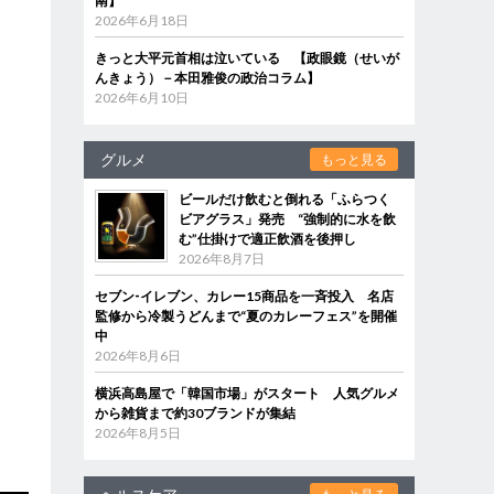
南】
2026年6月18日
きっと大平元首相は泣いている 【政眼鏡（せいが
んきょう）－本田雅俊の政治コラム】
2026年6月10日
グルメ
もっと見る
ビールだけ飲むと倒れる「ふらつく
ビアグラス」発売 “強制的に水を飲
む”仕掛けで適正飲酒を後押し
2026年8月7日
セブン‐イレブン、カレー15商品を一斉投入 名店
監修から冷製うどんまで“夏のカレーフェス”を開催
中
2026年8月6日
横浜高島屋で「韓国市場」がスタート 人気グルメ
から雑貨まで約30ブランドが集結
2026年8月5日