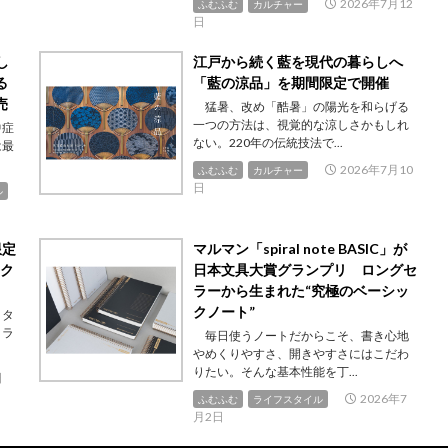
2026年7月12
ふむふむ
カルチャー
日
し
江戸から続く藍を現代の暮らしへ
る
「藍の涼品」を期間限定で開催
売
猛暑、改め「酷暑」の陽光を和らげる
一つの方法は、視覚的な涼しさかもしれ
中症
ない。220年の伝統技法で...
は最
2026年7月10
ふむふむ
カルチャー
日
ル
限定
マルマン「spiral note BASIC」が
ワク
日本文具大賞グランプリ ロングセ
ラーから生まれた“究極のベーシッ
クノート”
クタ
コラ
毎日使うノートだからこそ、書き心地
やめくりやすさ、開きやすさにはこだわ
りたい。そんな基本性能を丁...
日
2026年7
ふむふむ
ライフスタイル
月2日