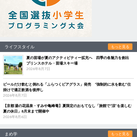
ライフスタイル
もっと見る
夏の苗場が夏のアクティビティー拡充へ 四季の各魅力を創出
プリンスホテル・苗場スキー場
2026年8月7日
ビールだけ飲むと倒れる「ふらつくビアグラス」発売 “強制的に水を飲む”仕
掛けで適正飲酒を後押し
2026年8月7日
【京都 湯の花温泉・すみや亀峰菴】夏限定のおもてなし「旅館で“涼”を楽しむ
夏の休日」8月末まで開催中
2026年8月6日
まめ学
もっと見る