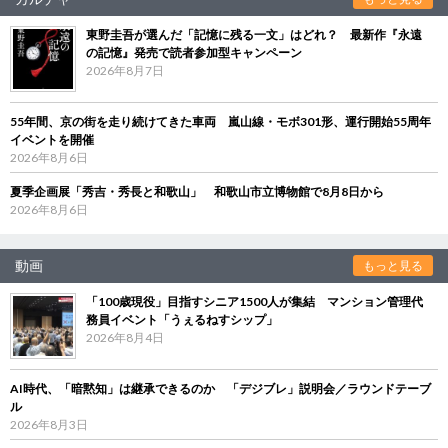
東野圭吾が選んだ「記憶に残る一文」はどれ？ 最新作『永遠
の記憶』発売で読者参加型キャンペーン
2026年8月7日
55年間、京の街を走り続けてきた車両 嵐山線・モボ301形、運行開始55周年
イベントを開催
2026年8月6日
夏季企画展「秀吉・秀長と和歌山」 和歌山市立博物館で8月8日から
2026年8月6日
動画
もっと見る
「100歳現役」目指すシニア1500人が集結 マンション管理代
務員イベント「うぇるねすシップ」
2026年8月4日
AI時代、「暗黙知」は継承できるのか 「デジブレ」説明会／ラウンドテーブ
ル
2026年8月3日