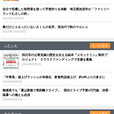
自分で収穫した秋野菜を使って芋煮作りを体験 埼玉県加須市の「ファミリー
ランドむさしの村」
2025年11月4日
春だけじゃもったいないさくらの名所、加治川で秋のマルシェ
2025年10月23日
ふむふむ
もっと見る
四日市の公害克服の歴史を伝える絵本『スモックリン』制作プ
ロジェクト クラウドファンディングで支援を募集
2026年8月5日
「中東発」値上げラッシュが本格化 飲食料品値上げ、約3年ぶりの多さに
2026年8月4日
物価高でも「夏は家族で長距離ドライブ」 宿泊ドライブ予算4万円超、渋滞・
猛暑への備えも必須
2026年8月3日
カルチャー
もっと見る