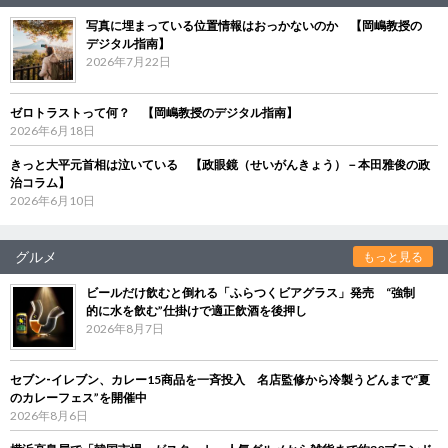
写真に埋まっている位置情報はおっかないのか 【岡嶋教授の
デジタル指南】
2026年7月22日
ゼロトラストって何？ 【岡嶋教授のデジタル指南】
2026年6月18日
きっと大平元首相は泣いている 【政眼鏡（せいがんきょう）－本田雅俊の政
治コラム】
2026年6月10日
グルメ
もっと見る
ビールだけ飲むと倒れる「ふらつくビアグラス」発売 “強制
的に水を飲む”仕掛けで適正飲酒を後押し
2026年8月7日
セブン‐イレブン、カレー15商品を一斉投入 名店監修から冷製うどんまで“夏
のカレーフェス”を開催中
2026年8月6日