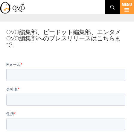
検
索
コ
ン
テ
ン
OVO編集部、ビードット編集部、エンタメ
ツ
OVO編集部へのプレスリリースはこちらま
へ
で。
移
動