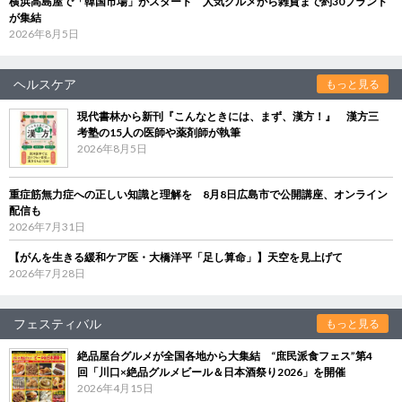
横浜高島屋で「韓国市場」がスタート 人気グルメから雑貨まで約30ブランド
が集結
2026年8月5日
ヘルスケア
もっと見る
現代書林から新刊『こんなときには、まず、漢方！』 漢方三
考塾の15人の医師や薬剤師が執筆
2026年8月5日
重症筋無力症への正しい知識と理解を 8月8日広島市で公開講座、オンライン
配信も
2026年7月31日
【がんを生きる緩和ケア医・大橋洋平「足し算命」】天空を見上げて
2026年7月28日
フェスティバル
もっと見る
絶品屋台グルメが全国各地から大集結 “庶民派食フェス”第4
回「川口×絶品グルメビール＆日本酒祭り2026」を開催
2026年4月15日