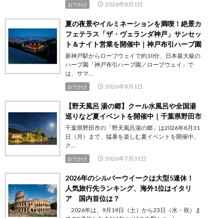
2026年8月1日
おでかけ
夏の夜景やイルミネーションを満喫！絶景カ
フェテラス「ザ・ヴェランダ神戸」サンセッ
ト＆ナイト営業を開催中｜神戸布引ハーブ園
新神戸駅からロープウェイで約10分、日本最大級の
ハーブ園「神戸布引ハーブ園／ロープウェイ」で
は、サマ...
2026年8月1日
おでかけ
【野天風呂 湯の郷】クール水風呂や全国湯
巡りなど夏イベントを開催中｜千葉県野田市
千葉県野田市の「野天風呂湯の郷」は2026年8月31
日（月）まで、猛暑を楽しむ夏イベントを開催中。
ク...
2026年7月31日
おでかけ
2026年のシルバーウイークは大型5連休！
人気旅行先ランキング、海外1位はイタリ
ア 国内首位は？
2026年は、9月19日（土）から23日（水・祝）ま