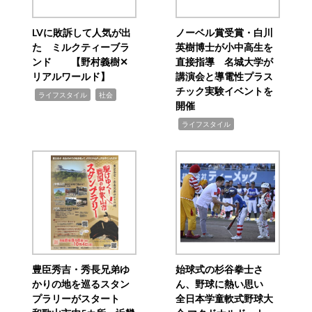
LVに敗訴して人気が出
ノーベル賞受賞・白川
た ミルクティーブラ
英樹博士が小中高生を
ンド 【野村義樹✕
直接指導 名城大学が
リアルワールド】
講演会と導電性プラス
チック実験イベントを
,
,
ライフスタイル
社会
開催
,
ライフスタイル
豊臣秀吉・秀長兄弟ゆ
始球式の杉谷拳士さ
かりの地を巡るスタン
ん、野球に熱い思い
プラリーがスタート
全日本学童軟式野球大