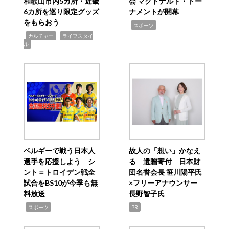
和歌山市内5カ所・近畿
会 マクドナルド・トー
6カ所を巡り限定グッズ
ナメントが開幕
をもらおう
,
スポーツ
,
,
カルチャー
ライフスタイ
ル
ベルギーで戦う日本人
故人の「想い」かなえ
選手を応援しよう シ
る 遺贈寄付 日本財
ント＝トロイデン戦全
団名誉会長 笹川陽平氏
試合をBS10が今季も無
×フリーアナウンサー
料放送
長野智子氏
,
スポーツ
PR