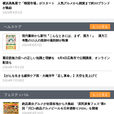
横浜高島屋で「韓国市場」がスタート 人気グルメから雑貨まで約30ブランド
が集結
2026年8月5日
ヘルスケア
もっと見る
現代書林から新刊『こんなときには、まず、漢方！』 漢方三
考塾の15人の医師や薬剤師が執筆
2026年8月5日
重症筋無力症への正しい知識と理解を 8月8日広島市で公開講座、オンライン
配信も
2026年7月31日
【がんを生きる緩和ケア医・大橋洋平「足し算命」】天空を見上げて
2026年7月28日
フェスティバル
もっと見る
絶品屋台グルメが全国各地から大集結 “庶民派食フェス”第4
回「川口×絶品グルメビール＆日本酒祭り2026」を開催
2026年4月15日