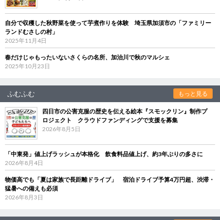
自分で収穫した秋野菜を使って芋煮作りを体験 埼玉県加須市の「ファミリー
ランドむさしの村」
2025年11月4日
春だけじゃもったいないさくらの名所、加治川で秋のマルシェ
2025年10月23日
ふむふむ
もっと見る
四日市の公害克服の歴史を伝える絵本『スモックリン』制作プ
ロジェクト クラウドファンディングで支援を募集
2026年8月5日
「中東発」値上げラッシュが本格化 飲食料品値上げ、約3年ぶりの多さに
2026年8月4日
物価高でも「夏は家族で長距離ドライブ」 宿泊ドライブ予算4万円超、渋滞・
猛暑への備えも必須
2026年8月3日