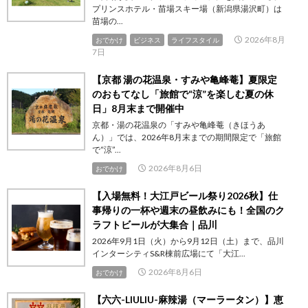
プリンスホテル・苗場スキー場（新潟県湯沢町）は
苗場の...
2026年8月
おでかけ
ビジネス
ライフスタイル
7日
【京都 湯の花温泉・すみや亀峰菴】夏限定
のおもてなし「旅館で“涼”を楽しむ夏の休
日」8月末まで開催中
京都・湯の花温泉の「すみや亀峰菴（きほうあ
ん）」では、2026年8月末までの期間限定で「旅館
で“涼”...
2026年8月6日
おでかけ
【入場無料！大江戸ビール祭り2026秋】仕
事帰りの一杯や週末の昼飲みにも！全国のク
ラフトビールが大集合｜品川
2026年9月1日（火）から9月12日（土）まで、品川
インターシティS&R棟前広場にて「大江...
2026年8月6日
おでかけ
【六六-LIULIU-麻辣湯（マーラータン）】恵