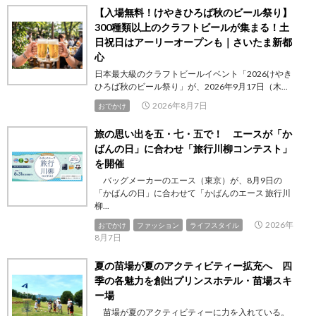
【入場無料！けやきひろば秋のビール祭り】
300種類以上のクラフトビールが集まる！土
日祝日はアーリーオープンも｜さいたま新都
心
日本最大級のクラフトビールイベント「2026けやき
ひろば秋のビール祭り」が、2026年9月17日（木...
2026年8月7日
おでかけ
旅の思い出を五・七・五で！ エースが「か
ばんの日」に合わせ「旅行川柳コンテスト」
を開催
バッグメーカーのエース（東京）が、8月9日の
「かばんの日」に合わせて「かばんのエース 旅行川
柳...
2026年
おでかけ
ファッション
ライフスタイル
8月7日
夏の苗場が夏のアクティビティー拡充へ 四
季の各魅力を創出プリンスホテル・苗場スキ
ー場
苗場が夏のアクティビティーに力を入れている。