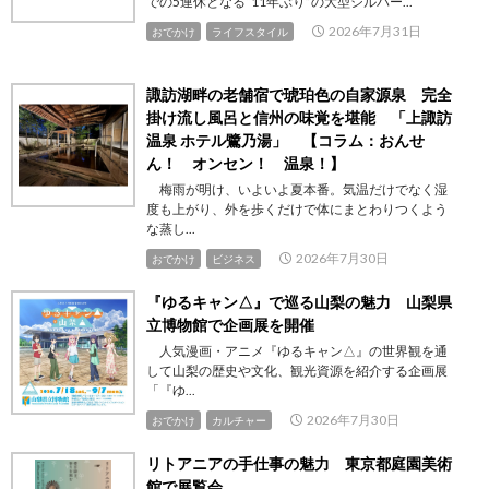
での5連休となる“11年ぶり”の大型シルバー...
2026年7月31日
おでかけ
ライフスタイル
諏訪湖畔の老舗宿で琥珀色の自家源泉 完全
掛け流し風呂と信州の味覚を堪能 「上諏訪
温泉 ホテル鷺乃湯」 【コラム：おんせ
ん！ オンセン！ 温泉！】
梅雨が明け、いよいよ夏本番。気温だけでなく湿
度も上がり、外を歩くだけで体にまとわりつくよう
な蒸し...
2026年7月30日
おでかけ
ビジネス
『ゆるキャン△』で巡る山梨の魅力 山梨県
立博物館で企画展を開催
人気漫画・アニメ『ゆるキャン△』の世界観を通
して山梨の歴史や文化、観光資源を紹介する企画展
「『ゆ...
2026年7月30日
おでかけ
カルチャー
リトアニアの手仕事の魅力 東京都庭園美術
館で展覧会