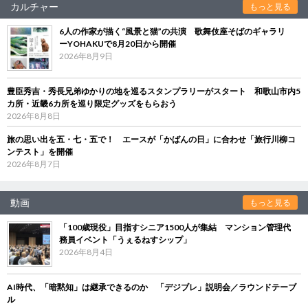
カルチャー
もっと見る
6人の作家が描く“風景と猫”の共演 歌舞伎座そばのギャラリ
ーYOHAKUで8月20日から開催
2026年8月9日
豊臣秀吉・秀長兄弟ゆかりの地を巡るスタンプラリーがスタート 和歌山市内5
カ所・近畿6カ所を巡り限定グッズをもらおう
2026年8月8日
旅の思い出を五・七・五で！ エースが「かばんの日」に合わせ「旅行川柳コ
ンテスト」を開催
2026年8月7日
動画
もっと見る
「100歳現役」目指すシニア1500人が集結 マンション管理代
務員イベント「うぇるねすシップ」
2026年8月4日
AI時代、「暗黙知」は継承できるのか 「デジブレ」説明会／ラウンドテーブ
ル