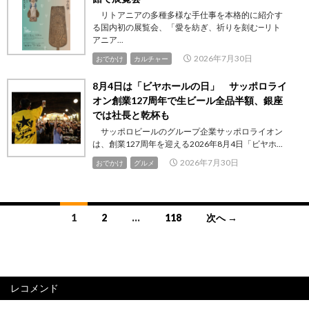
リトアニアの多種多様な手仕事を本格的に紹介す
る国内初の展覧会、「愛を紡ぎ、祈りを刻む―リト
アニア...
2026年7月30日
おでかけ
カルチャー
8月4日は「ビヤホールの日」 サッポロライ
オン創業127周年で生ビール全品半額、銀座
では社長と乾杯も
サッポロビールのグループ企業サッポロライオン
は、創業127周年を迎える2026年8月4日「ビヤホ...
2026年7月30日
おでかけ
グルメ
投
1
2
…
118
次へ →
稿
ナ
ビ
レコメンド