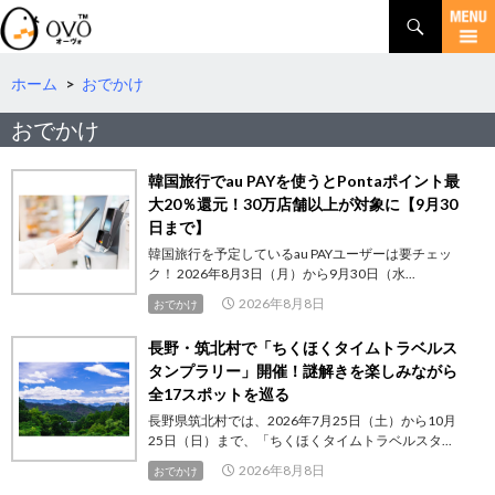
検
索
コ
ン
テ
ホーム
>
おでかけ
ン
おでかけ
ツ
へ
移
韓国旅行でau PAYを使うとPontaポイント最
動
大20％還元！30万店舗以上が対象に【9月30
日まで】
韓国旅行を予定しているau PAYユーザーは要チェッ
ク！ 2026年8月3日（月）から9月30日（水...
2026年8月8日
おでかけ
長野・筑北村で「ちくほくタイムトラベルス
タンプラリー」開催！謎解きを楽しみながら
全17スポットを巡る
長野県筑北村では、2026年7月25日（土）から10月
25日（日）まで、「ちくほくタイムトラベルスタ...
2026年8月8日
おでかけ