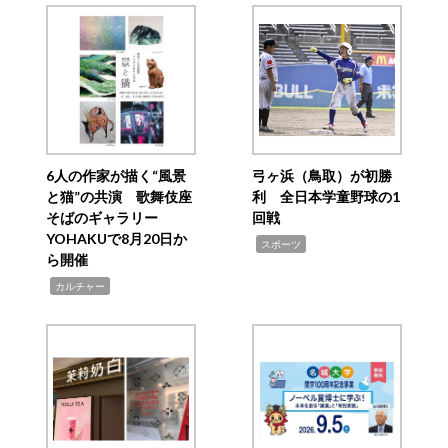
ゲ
ー
シ
ョ
ン
6人の作家が描く“風景
弓ヶ浜（鳥取）が初勝
と猫”の共演 歌舞伎座
利 全日本学童野球の1
そばのギャラリー
回戦
YOHAKUで8月20日か
,
スポーツ
ら開催
,
カルチャー