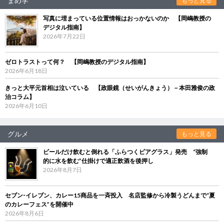
まめ学
もっと見る
写真に埋まっている位置情報はおっかないのか 【岡嶋教授の
デジタル指南】
2026年7月22日
ゼロトラストって何？ 【岡嶋教授のデジタル指南】
2026年6月18日
きっと大平元首相は泣いている 【政眼鏡（せいがんきょう）－本田雅俊の政
治コラム】
2026年6月10日
グルメ
もっと見る
ビールだけ飲むと倒れる「ふらつくビアグラス」発売 “強制
的に水を飲む”仕掛けで適正飲酒を後押し
2026年8月7日
セブン‐イレブン、カレー15商品を一斉投入 名店監修から冷製うどんまで“夏
のカレーフェス”を開催中
2026年8月6日