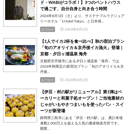
ド・WABIがコラボ！】3つのペントハウス
で過ごす、自分自身と向き合う時間
2026年8月1日（土）より、サステナブルラグジュア
リーホテル「1 Hotel Tokyo」と日本発...
2026年8月3日
おでかけ
【1人でイカ2杯を食べ比べ】秋の宿泊プラン
「旬のアオリイカ＆京丹後イカ漁火」登場｜
京都・夕日ヶ浦温泉 海舟
京都府京丹後市にある夕日ヶ浦温泉「海舟」では、
2026年秋限定の新宿泊プラン「旬のアオリイカ＆京
丹後...
2026年8月2日
おでかけ
【伊豆・村の駅がリニューアル】第1弾はベ
ーカリーと和菓子処オープン！ご当地素材の
じゃがいもやさつまいもを使ったパン・スイ
ーツが新登場
静岡県三島市にある「伊豆・村の駅」は、累計来場
者数2,000万人を超える人気の農産物直売所です。
開業...