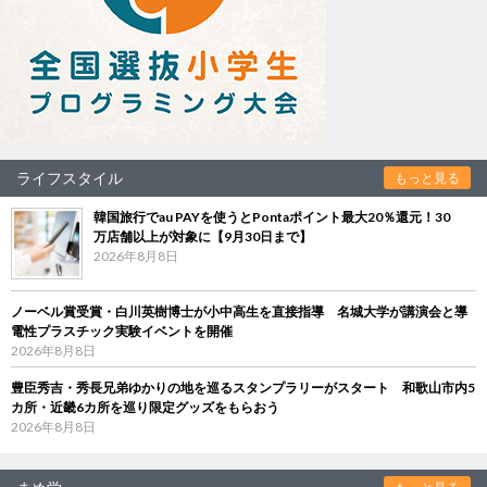
ライフスタイル
もっと見る
韓国旅行でau PAYを使うとPontaポイント最大20％還元！30
万店舗以上が対象に【9月30日まで】
2026年8月8日
ノーベル賞受賞・白川英樹博士が小中高生を直接指導 名城大学が講演会と導
電性プラスチック実験イベントを開催
2026年8月8日
豊臣秀吉・秀長兄弟ゆかりの地を巡るスタンプラリーがスタート 和歌山市内5
カ所・近畿6カ所を巡り限定グッズをもらおう
2026年8月8日