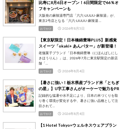
比寿に8月6日オープン！6日間限定で66％オ
フキャンペーンも
大阪発の麻辣湯専門店「六六-LIULIU-麻辣湯」が、
東京2号店となる「六六-LIULIU-麻辣湯 ...
2026年8月5日
おでかけ
【東京駅限定！日本橋錦豊琳PLUS】新感覚
スイーツ「okaki+ あんバター」が新登場！
老舗菓子ブランド「日本橋錦豊琳（にほんばしにし
きほうりん）」は、2026年7月に東京駅限定の新店
舗「...
2026年8月4日
おでかけ
【暑さに強い！栃木県産ブランド米「とちぎ
の星」】U字工事さんがオーケーで魅力をPR
記録的な猛暑や水不足により、日本の米づくりを取
り巻く環境が変化する中、暑さに強い品種として注
目されて...
2026年8月4日
おでかけ
【1 Hotel Tokyo×ウェルネスウェアブラン