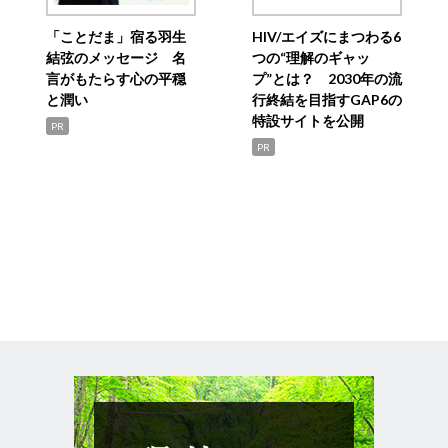
「ことだま」宿る羽生
HIV/エイズにまつわる6
結弦のメッセージ 名
つの“理解のギャッ
言がもたらす心の平穏
プ”とは？ 2030年の流
と潤い
行終結を目指すGAP6の
特設サイトを公開
PR
PR