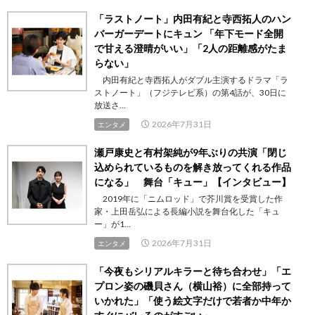
「ラストノート」内田有紀と寺西拓人のハン
バーガーデートにキュン 「年下モード全開
で甘える澄晴がいい」「2人の距離感がたま
らない」
内田有紀と寺西拓人がダブル主演するドラマ「ラ
ストノート」（フジテレビ系）の第4話が、30日に
放送さ...
2026年7月31日
エンタメ
瀬戸康史と有村架純が9年ぶりの共演「閉じ
込められているものを解き放ってくれる作品
になる」 舞台「キュー」【インタビュー】
2019年に「ニムロッド」で芥川賞を受賞した作
家・上田岳弘による長編小説を舞台化した「キュ
ー」が1...
2026年7月31日
エンタメ
「今夜もシリアルキラーと待ち合わせ」「エ
プロン姿の磯貝さん（横山裕）に全部持って
いかれた」「使う絵文字だけで若者か中年か