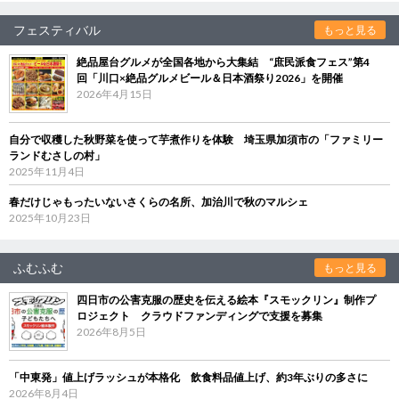
フェスティバル
もっと見る
絶品屋台グルメが全国各地から大集結 “庶民派食フェス”第4
回「川口×絶品グルメビール＆日本酒祭り2026」を開催
2026年4月15日
自分で収穫した秋野菜を使って芋煮作りを体験 埼玉県加須市の「ファミリー
ランドむさしの村」
2025年11月4日
春だけじゃもったいないさくらの名所、加治川で秋のマルシェ
2025年10月23日
ふむふむ
もっと見る
四日市の公害克服の歴史を伝える絵本『スモックリン』制作プ
ロジェクト クラウドファンディングで支援を募集
2026年8月5日
「中東発」値上げラッシュが本格化 飲食料品値上げ、約3年ぶりの多さに
2026年8月4日