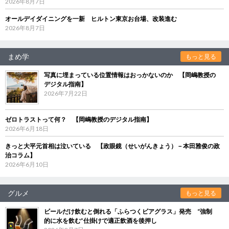
2026年8月7日
オールデイダイニングを一新 ヒルトン東京お台場、改装進む
2026年8月7日
まめ学
もっと見る
写真に埋まっている位置情報はおっかないのか 【岡嶋教授の
デジタル指南】
2026年7月22日
ゼロトラストって何？ 【岡嶋教授のデジタル指南】
2026年6月18日
きっと大平元首相は泣いている 【政眼鏡（せいがんきょう）－本田雅俊の政
治コラム】
2026年6月10日
グルメ
もっと見る
ビールだけ飲むと倒れる「ふらつくビアグラス」発売 “強制
的に水を飲む”仕掛けで適正飲酒を後押し