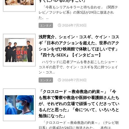
すぐにバレるのがすごい」
「今夜もシリアルキラーと待ち合わせ」（関西テ
レビ／フジテレビ系）の第5話が29日に放送され
た。 ...
2026年7月30日
エンタメ
浅野寛介、シェイン・コスギ、ケイン・コス
ギ「日本のアクションを超えた、世界のアク
ションをぜひ映画館で体験してほしいです」
『四十九-SEEK』【インタビュー】
ハリウッドに忍者ブームを巻き起こしたショー・
コスギの息子で、ケイン・コスギを兄に持つシェイ
ン・コス...
2026年7月30日
エンタメ
「クロスロード ～救命救急の約束～」「今
も熊本で警察や救急や医師や看護師さんたち
が、それぞれの立場で頑張ってくださってい
るんだと思った」「命について、いろいろと
勉強になった」
「クロスロード ～救命救急の約束～」（テレビ朝
日系）の第4話が28日に放送された。 本作は、