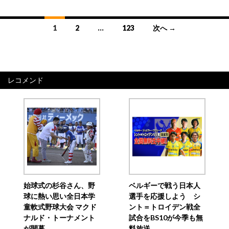
投
1
2
…
123
次へ →
稿
ナ
ビ
レコメンド
ゲ
ー
シ
ョ
ン
始球式の杉谷さん、野
ベルギーで戦う日本人
球に熱い思い全日本学
選手を応援しよう シ
童軟式野球大会 マクド
ント＝トロイデン戦全
ナルド・トーナメント
試合をBS10が今季も無
が開幕
料放送