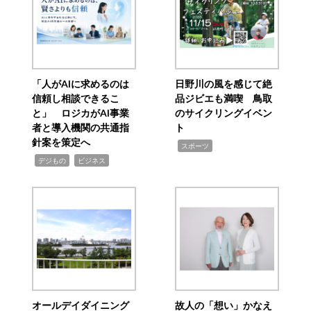
「人がAIに求めるのは
日野川の風を感じて絶
信頼し相談できるこ
品ジビエも満喫 鳥取
と」 ロジカがAI事業
のサイクリングイベン
者と導入機関の共通指
ト
針案を策定へ
,
スポーツ
,
,
デジもの
ビジネス
オールデイダイニング
故人の「想い」かなえ