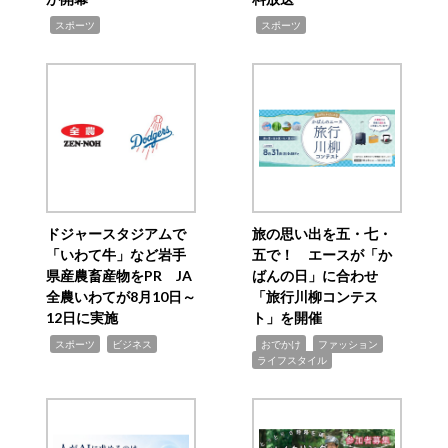
,
,
スポーツ
スポーツ
ドジャースタジアムで
旅の思い出を五・七・
「いわて牛」など岩手
五で！ エースが「か
県産農畜産物をPR JA
ばんの日」に合わせ
全農いわてが8月10日～
「旅行川柳コンテス
12日に実施
ト」を開催
,
,
,
,
,
スポーツ
ビジネス
おでかけ
ファッション
ライフスタイル