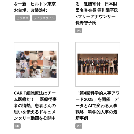
を一新 ヒルトン東京
る 遺贈寄付 日本財
お台場、改装進む
団名誉会長 笹川陽平氏
×フリーアナウンサー
,
,
ビジネス
ライフスタイル
長野智子氏
PR
CAR T細胞療法はチー
「第4回科学的人事アワ
ム医療だ！ 医療従事
ード2025」を開催 デ
者の情熱、患者さんの
ータとAIで変わる人事
思いを伝えるドキュメ
戦略 科学的人事の最
ンタリー動画を公開中
新事例
PR
PR