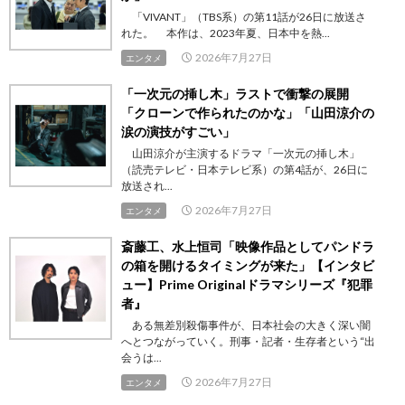
「VIVANT」（TBS系）の第11話が26日に放送さ
れた。 本作は、2023年夏、日本中を熱...
2026年7月27日
エンタメ
「一次元の挿し木」ラストで衝撃の展開
「クローンで作られたのかな」「山田涼介の
涙の演技がすごい」
山田涼介が主演するドラマ「一次元の挿し木」
（読売テレビ・日本テレビ系）の第4話が、26日に
放送され...
2026年7月27日
エンタメ
斎藤工、水上恒司「映像作品としてパンドラ
の箱を開けるタイミングが来た」【インタビ
ュー】Prime Originalドラマシリーズ『犯罪
者』
ある無差別殺傷事件が、日本社会の大きく深い闇
へとつながっていく。刑事・記者・生存者という“出
会うは...
2026年7月27日
エンタメ