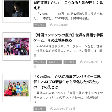
日向文世）が…」「こうなると皆が怪しく見
える」
「VIVANT」（TBS系）の第12話が2日に放送され
た。 本作は、2023年夏、日本中を熱狂...
2026年8月3日
エンタメ
【韓国コンテンツの底力】世界を目指す韓国
ゲーム、その土壌を探る
K-POPや韓国ドラマ、ウェブトゥーンなど、世界
で注目を集める韓国コンテンツ。その背景には、独
自...
2026年7月31
エンタメ
カルチャー
ビジネス
日
「ConChu!」が大昆虫展アンバサダーに就
任！ ハロプロ研修生から羽化した4匹たち
の、その先とは
夏休みの人気イベント「大昆虫展 in 東京スカイツ
リータウン（R）」のアンバサダーに、杉原明紗
（モ...
2026年7月31日
エンタメ