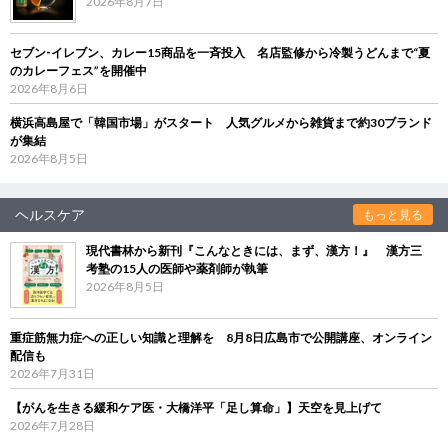
2026年8月7日
セブン‐イレブン、カレー15商品を一斉投入 名店監修から冷製うどんまで“夏
のカレーフェス”を開催中
2026年8月6日
横浜高島屋で「韓国市場」がスタート 人気グルメから雑貨まで約30ブランド
が集結
2026年8月5日
ヘルスケア
もっと見る
現代書林から新刊『こんなときには、まず、漢方！』 漢方三
考塾の15人の医師や薬剤師が執筆
2026年8月5日
重症筋無力症への正しい知識と理解を 8月8日広島市で公開講座、オンライン
配信も
2026年7月31日
【がんを生きる緩和ケア医・大橋洋平「足し算命」】天空を見上げて
2026年7月28日