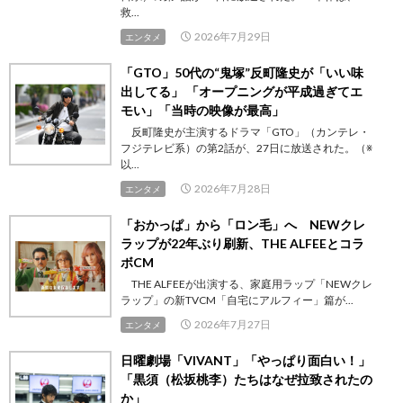
救...
2026年7月29日
エンタメ
「GTO」50代の“鬼塚”反町隆史が「いい味
出してる」 「オープニングが平成過ぎてエ
モい」「当時の映像が最高」
反町隆史が主演するドラマ「GTO」（カンテレ・
フジテレビ系）の第2話が、27日に放送された。（※
以...
2026年7月28日
エンタメ
「おかっぱ」から「ロン毛」へ NEWクレ
ラップが22年ぶり刷新、THE ALFEEとコラ
ボCM
THE ALFEEが出演する、家庭用ラップ「NEWクレ
ラップ」の新TVCM「自宅にアルフィー」篇が...
2026年7月27日
エンタメ
日曜劇場「VIVANT」「やっぱり面白い！」
「黒須（松坂桃李）たちはなぜ拉致されたの
か」