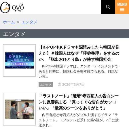
検
索
コ
ン
テ
ホーム
>
エンタメ
ン
エンタメ
ツ
へ
移
【K-POPもKドラマも深読みしたら韓国が見
動
えた】＃韓国人はなぜ「呼称整理」をするの
か、「脱出おひとり島」が映す韓国社会
K-POPや韓国ドラマは、エンターテインメントで
あると同時に、韓国社会を映す鏡でもある。何気な
い言...
2026年8月7日
エンタメ
「ラストノート」“澄晴”寺西拓人の告白シー
ンに反響集まる 「真っすぐな告白がカッコ
いい」「最高のシーンをありがとう」
内田有紀と寺西拓人がダブル主演するドラマ「ラ
ストノート」（フジテレビ系）の第5話が、6日に放
送され...