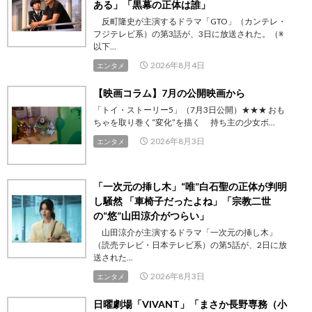
ある」「黒幕の正体は誰」
反町隆史が主演するドラマ「GTO」（カンテレ・
フジテレビ系）の第3話が、3日に放送された。（※
以下...
2026年8月4日
エンタメ
【映画コラム】7月の公開映画から
「トイ・ストーリー5」（7月3日公開）★★★ おも
ちゃを取り巻く“変化”を描く 持ち主の少女ボ...
2026年8月3日
エンタメ
「一次元の挿し木」“唯”白石聖の正体が判明
し騒然 「車椅子だったよね」「宗教二世
の“悠”山田涼介がつらい」
山田涼介が主演するドラマ「一次元の挿し木」
（読売テレビ・日本テレビ系）の第5話が、2日に放
送された...
2026年8月3日
エンタメ
日曜劇場「VIVANT」「まさか長野専務（小