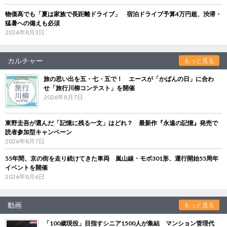
物価高でも「夏は家族で長距離ドライブ」 宿泊ドライブ予算4万円超、渋滞・
猛暑への備えも必須
2026年8月3日
カルチャー
もっと見る
旅の思い出を五・七・五で！ エースが「かばんの日」に合わ
せ「旅行川柳コンテスト」を開催
2026年8月7日
東野圭吾が選んだ「記憶に残る一文」はどれ？ 最新作『永遠の記憶』発売で
読者参加型キャンペーン
2026年8月7日
55年間、京の街を走り続けてきた車両 嵐山線・モボ301形、運行開始55周年
イベントを開催
2026年8月6日
動画
もっと見る
「100歳現役」目指すシニア1500人が集結 マンション管理代