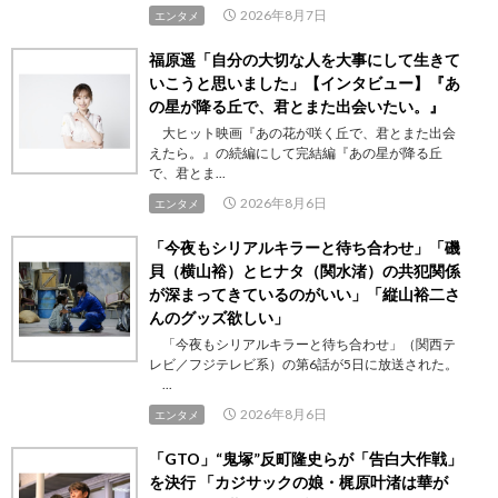
2026年8月7日
エンタメ
福原遥「自分の大切な人を大事にして生きて
いこうと思いました」【インタビュー】『あ
の星が降る丘で、君とまた出会いたい。』
大ヒット映画『あの花が咲く丘で、君とまた出会
えたら。』の続編にして完結編『あの星が降る丘
で、君とま...
2026年8月6日
エンタメ
「今夜もシリアルキラーと待ち合わせ」「磯
貝（横山裕）とヒナタ（関水渚）の共犯関係
が深まってきているのがいい」「縦山裕二さ
んのグッズ欲しい」
「今夜もシリアルキラーと待ち合わせ」（関西テ
レビ／フジテレビ系）の第6話が5日に放送された。
...
2026年8月6日
エンタメ
「GTO」“鬼塚”反町隆史らが「告白大作戦」
を決行 「カジサックの娘・梶原叶渚は華が