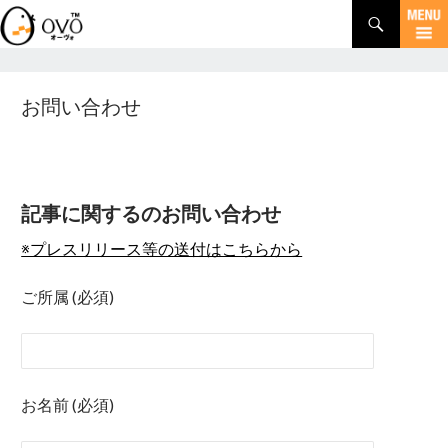
検
索
コ
ン
テ
ン
お問い合わせ
ツ
へ
移
動
記事に関するのお問い合わせ
※プレスリリース等の送付はこちらから
ご所属 (必須)
お名前 (必須)