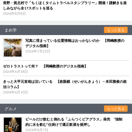
長野・筑北村で「ちくほくタイムトラベルスタンプラリー」開催！謎解きを楽
しみながら全17スポットを巡る
2026年8月8日
まめ学
もっと見る
写真に埋まっている位置情報はおっかないのか 【岡嶋教授の
デジタル指南】
2026年7月22日
ゼロトラストって何？ 【岡嶋教授のデジタル指南】
2026年6月18日
きっと大平元首相は泣いている 【政眼鏡（せいがんきょう）－本田雅俊の政
治コラム】
2026年6月10日
グルメ
もっと見る
ビールだけ飲むと倒れる「ふらつくビアグラス」発売 “強制
的に水を飲む”仕掛けで適正飲酒を後押し
2026年8月7日