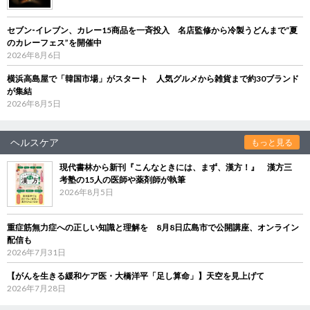
セブン‐イレブン、カレー15商品を一斉投入 名店監修から冷製うどんまで“夏
のカレーフェス”を開催中
2026年8月6日
横浜高島屋で「韓国市場」がスタート 人気グルメから雑貨まで約30ブランド
が集結
2026年8月5日
ヘルスケア
もっと見る
現代書林から新刊『こんなときには、まず、漢方！』 漢方三
考塾の15人の医師や薬剤師が執筆
2026年8月5日
重症筋無力症への正しい知識と理解を 8月8日広島市で公開講座、オンライン
配信も
2026年7月31日
【がんを生きる緩和ケア医・大橋洋平「足し算命」】天空を見上げて
2026年7月28日