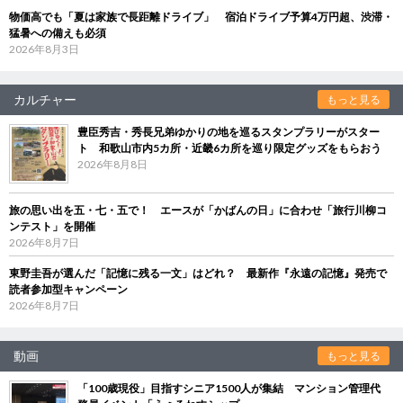
物価高でも「夏は家族で長距離ドライブ」 宿泊ドライブ予算4万円超、渋滞・
猛暑への備えも必須
2026年8月3日
カルチャー
もっと見る
豊臣秀吉・秀長兄弟ゆかりの地を巡るスタンプラリーがスター
ト 和歌山市内5カ所・近畿6カ所を巡り限定グッズをもらおう
2026年8月8日
旅の思い出を五・七・五で！ エースが「かばんの日」に合わせ「旅行川柳コ
ンテスト」を開催
2026年8月7日
東野圭吾が選んだ「記憶に残る一文」はどれ？ 最新作『永遠の記憶』発売で
読者参加型キャンペーン
2026年8月7日
動画
もっと見る
「100歳現役」目指すシニア1500人が集結 マンション管理代