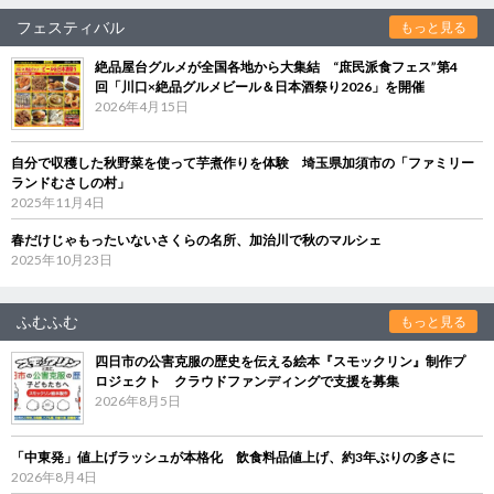
フェスティバル
もっと見る
絶品屋台グルメが全国各地から大集結 “庶民派食フェス”第4
回「川口×絶品グルメビール＆日本酒祭り2026」を開催
2026年4月15日
自分で収穫した秋野菜を使って芋煮作りを体験 埼玉県加須市の「ファミリー
ランドむさしの村」
2025年11月4日
春だけじゃもったいないさくらの名所、加治川で秋のマルシェ
2025年10月23日
ふむふむ
もっと見る
四日市の公害克服の歴史を伝える絵本『スモックリン』制作プ
ロジェクト クラウドファンディングで支援を募集
2026年8月5日
「中東発」値上げラッシュが本格化 飲食料品値上げ、約3年ぶりの多さに
2026年8月4日