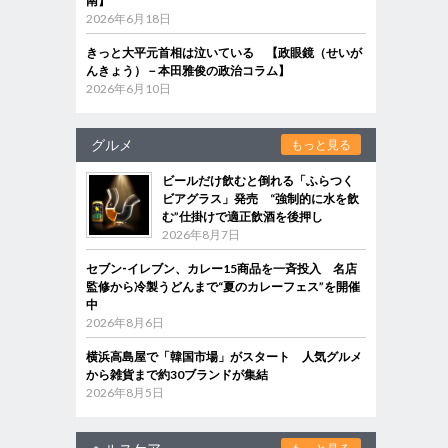
南】
2026年6月18日
きっと大平元首相は泣いている 【政眼鏡（せいが
んきょう）－本田雅俊の政治コラム】
2026年6月10日
グルメ
もっと見る
ビールだけ飲むと倒れる「ふらつく
ビアグラス」発売 “強制的に水を飲
む”仕掛けで適正飲酒を後押し
2026年8月7日
セブン‐イレブン、カレー15商品を一斉投入 名店
監修から冷製うどんまで“夏のカレーフェス”を開催
中
2026年8月6日
横浜高島屋で「韓国市場」がスタート 人気グルメ
から雑貨まで約30ブランドが集結
2026年8月5日