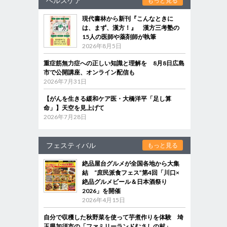
ヘルスケア
もっと見る
現代書林から新刊『こんなときに
は、まず、漢方！』 漢方三考塾の
15人の医師や薬剤師が執筆
2026年8月5日
重症筋無力症への正しい知識と理解を 8月8日広島
市で公開講座、オンライン配信も
2026年7月31日
【がんを生きる緩和ケア医・大橋洋平「足し算
命」】天空を見上げて
2026年7月28日
フェスティバル
もっと見る
絶品屋台グルメが全国各地から大集
結 “庶民派食フェス”第4回「川口×
絶品グルメビール＆日本酒祭り
2026」を開催
2026年4月15日
自分で収穫した秋野菜を使って芋煮作りを体験 埼
玉県加須市の「ファミリーランドむさしの村」