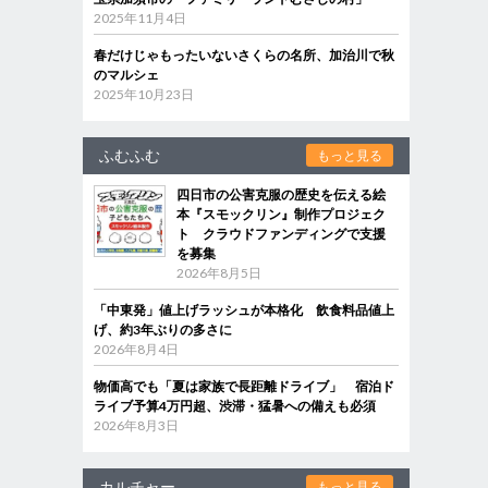
2025年11月4日
春だけじゃもったいないさくらの名所、加治川で秋
のマルシェ
2025年10月23日
ふむふむ
もっと見る
四日市の公害克服の歴史を伝える絵
本『スモックリン』制作プロジェク
ト クラウドファンディングで支援
を募集
2026年8月5日
「中東発」値上げラッシュが本格化 飲食料品値上
げ、約3年ぶりの多さに
2026年8月4日
物価高でも「夏は家族で長距離ドライブ」 宿泊ド
ライブ予算4万円超、渋滞・猛暑への備えも必須
2026年8月3日
カルチャー
もっと見る