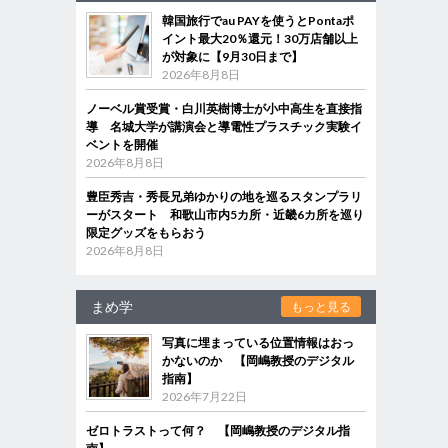
韓国旅行でau PAYを使うとPontaポ
イント最大20％還元！30万店舗以上
が対象に【9月30日まで】
2026年8月8日
ノーベル賞受賞・白川英樹博士が小中高生を直接指
導 名城大学が講演会と導電性プラスチック実験イ
ベントを開催
2026年8月8日
豊臣秀吉・秀長兄弟ゆかりの地を巡るスタンプラリ
ーがスタート 和歌山市内5カ所・近畿6カ所を巡り
限定グッズをもらおう
2026年8月8日
まめ学
もっと見る
写真に埋まっている位置情報はおっ
かないのか 【岡嶋教授のデジタル
指南】
2026年7月22日
ゼロトラストって何？ 【岡嶋教授のデジタル指