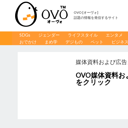
OVO [オーヴォ]
話題の情報を発信するサイト
コンテンツへ移動
検
SDGs
ジェンダー
ライフスタイル
エンタメ
索
おでかけ
まめ学
デジもの
ペット
ビジネ
媒体資料および広告
OVO媒体資料
をクリック