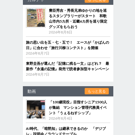
豊臣秀吉・秀長兄弟ゆかりの地を巡
るスタンプラリーがスタート 和歌
山市内5カ所・近畿6カ所を巡り限定
グッズをもらおう
2026年8月8日
旅の思い出を五・七・五で！ エースが「かばんの
日」に合わせ「旅行川柳コンテスト」を開催
2026年8月7日
東野圭吾が選んだ「記憶に残る一文」はどれ？ 最
新作『永遠の記憶』発売で読者参加型キャンペーン
2026年8月7日
動画
もっと見る
「100歳現役」目指すシニア1500人
が集結 マンション管理代務員イベ
ント「うぇるねすシップ」
2026年8月4日
AI時代、「暗黙知」は継承できるのか 「デジブ
レ」説明会／ラウンドテーブル