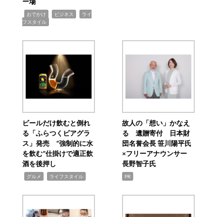
ー場
,
,
,
おでかけ
ビジネス
ライ
フスタイル
ビールだけ飲むと倒れ
故人の「想い」かなえ
る「ふらつくビアグラ
る 遺贈寄付 日本財
ス」発売 “強制的に水
団名誉会長 笹川陽平氏
を飲む”仕掛けで適正飲
×フリーアナウンサー
酒を後押し
長野智子氏
,
,
グルメ
ライフスタイル
PR