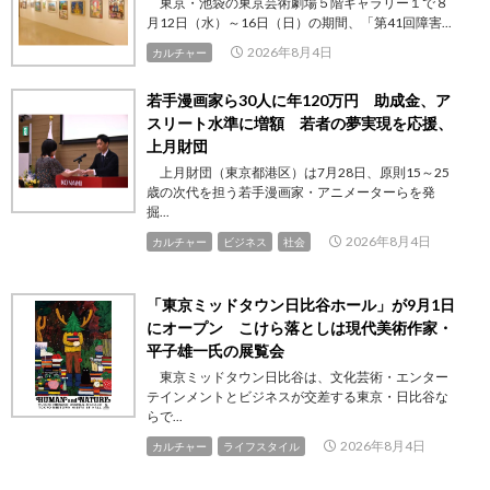
東京・池袋の東京芸術劇場５階ギャラリー１で８
月12日（水）～16日（日）の期間、「第41回障害...
2026年8月4日
カルチャー
若手漫画家ら30人に年120万円 助成金、ア
スリート水準に増額 若者の夢実現を応援、
上月財団
上月財団（東京都港区）は7月28日、原則15～25
歳の次代を担う若手漫画家・アニメーターらを発
掘...
2026年8月4日
カルチャー
ビジネス
社会
「東京ミッドタウン日比谷ホール」が9月1日
にオープン こけら落としは現代美術作家・
平子雄一氏の展覧会
東京ミッドタウン日比谷は、文化芸術・エンター
テインメントとビジネスが交差する東京・日比谷な
らで...
2026年8月4日
カルチャー
ライフスタイル