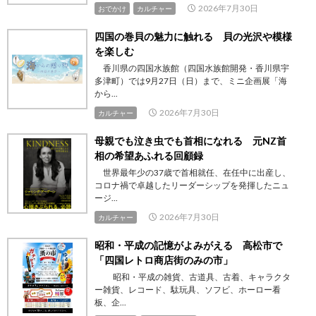
2026年7月30日
おでかけ
カルチャー
四国の巻貝の魅力に触れる 貝の光沢や模様
を楽しむ
香川県の四国水族館（四国水族館開発・香川県宇
多津町）では9月27日（日）まで、ミニ企画展「海
から...
2026年7月30日
カルチャー
母親でも泣き虫でも首相になれる 元NZ首
相の希望あふれる回顧録
世界最年少の37歳で首相就任、在任中に出産し、
コロナ禍で卓越したリーダーシップを発揮したニュ
ージ...
2026年7月30日
カルチャー
昭和・平成の記憶がよみがえる 高松市で
「四国レトロ商店街のみの市」
昭和・平成の雑貨、古道具、古着、キャラクタ
ー雑貨、レコード、駄玩具、ソフビ、ホーロー看
板、企...