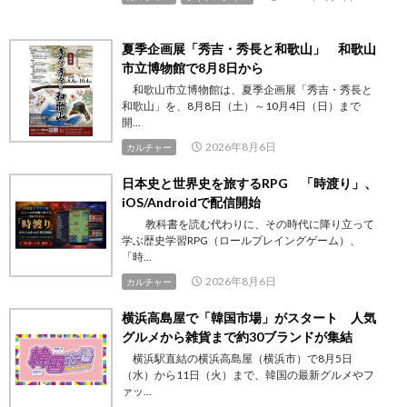
夏季企画展「秀吉・秀長と和歌山」 和歌山
市立博物館で8月8日から
和歌山市立博物館は、夏季企画展「秀吉・秀長と
和歌山」を、8月8日（土）～10月4日（日）まで
開...
2026年8月6日
カルチャー
日本史と世界史を旅するRPG 「時渡り」、
iOS/Androidで配信開始
教科書を読む代わりに、その時代に降り立って
学ぶ歴史学習RPG（ロールプレイングゲーム）、
「時...
2026年8月6日
カルチャー
横浜高島屋で「韓国市場」がスタート 人気
グルメから雑貨まで約30ブランドが集結
横浜駅直結の横浜高島屋（横浜市）で8月5日
（水）から11日（火）まで、韓国の最新グルメやフ
ァッ...