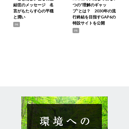
結弦のメッセージ 名
つの“理解のギャッ
言がもたらす心の平穏
プ”とは？ 2030年の流
と潤い
行終結を目指すGAP6の
特設サイトを公開
PR
PR