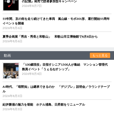
の記憶』発売で読者参加型キャンペーン
2026年8月7日
55年間、京の街を走り続けてきた車両 嵐山線・モボ301形、運行開始55周年
イベントを開催
2026年8月6日
夏季企画展「秀吉・秀長と和歌山」 和歌山市立博物館で8月8日から
2026年8月6日
動画
もっと見る
「100歳現役」目指すシニア1500人が集結 マンション管理代
務員イベント「うぇるねすシップ」
2026年8月4日
AI時代、「暗黙知」は継承できるのか 「デジブレ」説明会／ラウンドテーブ
ル
2026年8月3日
紀伊勝浦の魅力を堪能 ホテル浦島、日昇館をリニューアル
2026年8月3日