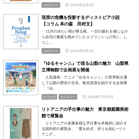
2026年8月3日
カルチャー
現実の危機を投影するディストピア小説
【コラム 本の森 田村文】
11月の冷たい雨が降る夜、一日の疲れを感じなが
ら自宅の裏庭を眺めていたエイリッシュの耳に、し
つこ...
2026年8月2日
カルチャー
『ゆるキャン△』で巡る山梨の魅力 山梨県
立博物館で企画展を開催
人気漫画・アニメ『ゆるキャン△』の世界観を通
して山梨の歴史や文化、観光資源を紹介する企画展
「『ゆ...
2026年7月30日
おでかけ
カルチャー
リトアニアの手仕事の魅力 東京都庭園美術
館で展覧会
リトアニアの多種多様な手仕事を本格的に紹介す
る国内初の展覧会、「愛を紡ぎ、祈りを刻む―リト
アニア...