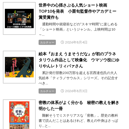
世界中の心揺さぶる人気ショート映画
TOP10を発表 小栗旬監督作やアカデミー
賞受賞作も
通勤時間や就寝前などの“スキマ時間”に楽しめる
「ショート映画」というジャンル。上映時間は10
～...
2026年8月4日
カルチャー
絵本『おまえ うまそうだな』が初のプラネ
タリウム作品として映像化 ウマソウ役にゆ
りやんレトリィバァさん
累計発行部数230万部を超える宮西達也氏の大人
気絵本「ティラノサウルス」シリーズ。その記念す
べき...
2026年8月3日
カルチャー
密教の体系がよく分かる 秘密の教えを解き
明かした一冊
難解そうでミステリアスな「密教」。歴史の教科
書で読んだことはあるけれど、教えの中身はさっぱ
り…と...