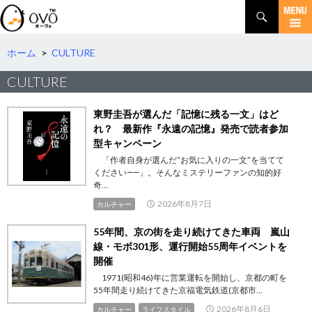
検
索
コ
ン
テ
ホーム
>
CULTURE
ン
CULTURE
ツ
へ
移
東野圭吾が選んだ「記憶に残る一文」はど
動
れ？ 最新作『永遠の記憶』発売で読者参加
型キャンペーン
「作者自身が選んだ“お気に入りの一文”を当てて
ください――」。そんなミステリーファンの知的好
奇...
2026年8月7日
カルチャー
55年間、京の街を走り続けてきた車両 嵐山
線・モボ301形、運行開始55周年イベントを
開催
1971(昭和46)年に営業運転を開始し、京都の町を
55年間走り続けてきた京福電気鉄道(京都市...
2026年8月6日
カルチャー
ライフスタイル