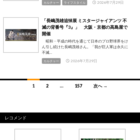
2026年7月29日
カルチャー
ライフスタイル
「長嶋茂雄追悼展 ミスタージャイアンツ 不
滅の背番号『3』」 大阪・京都の高島屋で
開催
昭和・平成の時代を通じて日本のプロ野球界をけ
ん引し続けた長嶋茂雄さん。「我が巨人軍は永久に
不滅...
2026年7月29日
カルチャー
投
1
2
…
157
次へ →
稿
ナ
ビ
レコメンド
ゲ