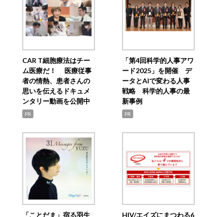
CAR T細胞療法はチー
「第4回科学的人事アワ
ム医療だ！ 医療従事
ード2025」を開催 デ
者の情熱、患者さんの
ータとAIで変わる人事
思いを伝えるドキュメ
戦略 科学的人事の最
ンタリー動画を公開中
新事例
PR
PR
「ことだま」宿る羽生
HIV/エイズにまつわる6