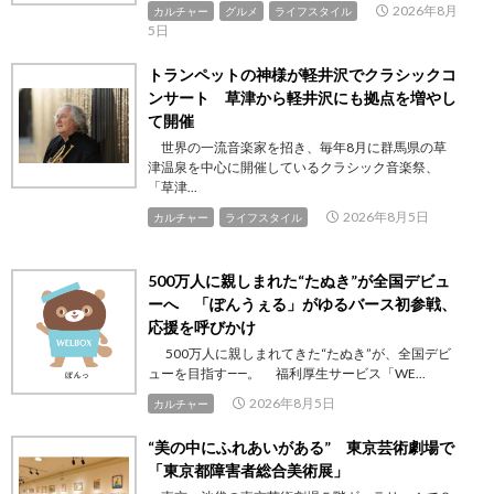
2026年8月
カルチャー
グルメ
ライフスタイル
5日
トランペットの神様が軽井沢でクラシックコ
ンサート 草津から軽井沢にも拠点を増やし
て開催
世界の一流音楽家を招き、毎年8月に群馬県の草
津温泉を中心に開催しているクラシック音楽祭、
「草津...
2026年8月5日
カルチャー
ライフスタイル
500万人に親しまれた“たぬき”が全国デビュ
ーへ 「ぽんうぇる」がゆるバース初参戦、
応援を呼びかけ
500万人に親しまれてきた“たぬき”が、全国デビ
ューを目指す――。 福利厚生サービス「WE...
2026年8月5日
カルチャー
“美の中にふれあいがある” 東京芸術劇場で
「東京都障害者総合美術展」