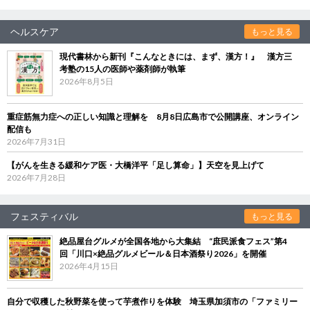
ヘルスケア
もっと見る
現代書林から新刊『こんなときには、まず、漢方！』 漢方三
考塾の15人の医師や薬剤師が執筆
2026年8月5日
重症筋無力症への正しい知識と理解を 8月8日広島市で公開講座、オンライン
配信も
2026年7月31日
【がんを生きる緩和ケア医・大橋洋平「足し算命」】天空を見上げて
2026年7月28日
フェスティバル
もっと見る
絶品屋台グルメが全国各地から大集結 “庶民派食フェス”第4
回「川口×絶品グルメビール＆日本酒祭り2026」を開催
2026年4月15日
自分で収穫した秋野菜を使って芋煮作りを体験 埼玉県加須市の「ファミリー