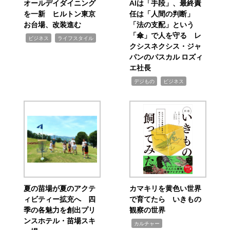
オールデイダイニング
AIは「手段」、最終責
を一新 ヒルトン東京
任は「人間の判断」
お台場、改装進む
「法の支配」という
「傘」で人を守る レ
,
,
ビジネス
ライフスタイル
クシスネクシス・ジャ
パンのパスカル ロズィ
エ社長
,
,
デジもの
ビジネス
夏の苗場が夏のアクテ
カマキリを黄色い世界
ィビティー拡充へ 四
で育てたら いきもの
季の各魅力を創出プリ
観察の世界
ンスホテル・苗場スキ
,
カルチャー