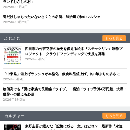
ランドむさしの村」
2025年11月4日
春だけじゃもったいないさくらの名所、加治川で秋のマルシェ
2025年10月23日
ふむふむ
もっと見る
四日市の公害克服の歴史を伝える絵本『スモックリン』制作プ
ロジェクト クラウドファンディングで支援を募集
2026年8月5日
「中東発」値上げラッシュが本格化 飲食料品値上げ、約3年ぶりの多さに
2026年8月4日
物価高でも「夏は家族で長距離ドライブ」 宿泊ドライブ予算4万円超、渋滞・
猛暑への備えも必須
2026年8月3日
カルチャー
もっと見る
東野圭吾が選んだ「記憶に残る一文」はどれ？ 最新作『永遠