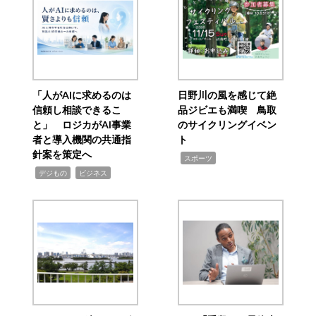
ー
シ
ョ
ン
「人がAIに求めるのは
日野川の風を感じて絶
信頼し相談できるこ
品ジビエも満喫 鳥取
と」 ロジカがAI事業
のサイクリングイベン
者と導入機関の共通指
ト
針案を策定へ
,
スポーツ
,
,
デジもの
ビジネス