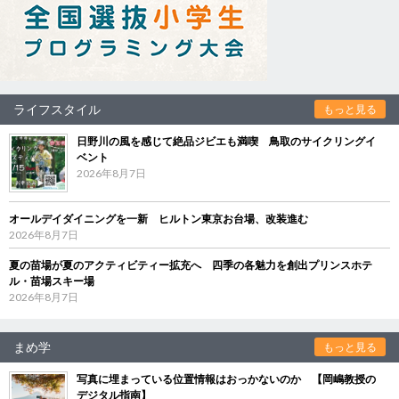
ライフスタイル
もっと見る
日野川の風を感じて絶品ジビエも満喫 鳥取のサイクリングイ
ベント
2026年8月7日
オールデイダイニングを一新 ヒルトン東京お台場、改装進む
2026年8月7日
夏の苗場が夏のアクティビティー拡充へ 四季の各魅力を創出プリンスホテ
ル・苗場スキー場
2026年8月7日
まめ学
もっと見る
写真に埋まっている位置情報はおっかないのか 【岡嶋教授の
デジタル指南】