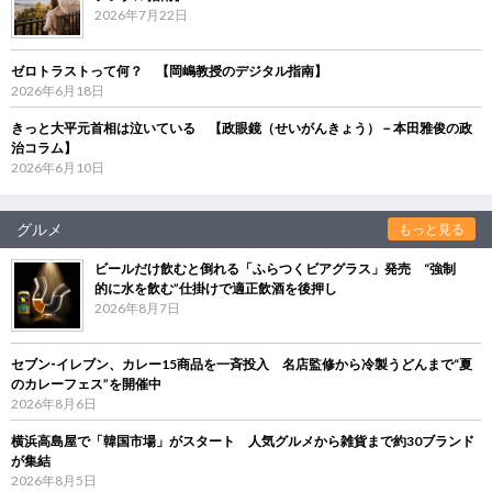
2026年7月22日
ゼロトラストって何？ 【岡嶋教授のデジタル指南】
2026年6月18日
きっと大平元首相は泣いている 【政眼鏡（せいがんきょう）－本田雅俊の政
治コラム】
2026年6月10日
グルメ
もっと見る
ビールだけ飲むと倒れる「ふらつくビアグラス」発売 “強制
的に水を飲む”仕掛けで適正飲酒を後押し
2026年8月7日
セブン‐イレブン、カレー15商品を一斉投入 名店監修から冷製うどんまで“夏
のカレーフェス”を開催中
2026年8月6日
横浜高島屋で「韓国市場」がスタート 人気グルメから雑貨まで約30ブランド
が集結
2026年8月5日