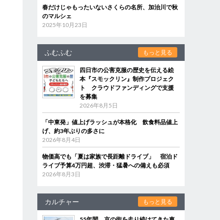
春だけじゃもったいないさくらの名所、加治川で秋
のマルシェ
2025年10月23日
ふむふむ
もっと見る
四日市の公害克服の歴史を伝える絵
本『スモックリン』制作プロジェク
ト クラウドファンディングで支援
を募集
2026年8月5日
「中東発」値上げラッシュが本格化 飲食料品値上
げ、約3年ぶりの多さに
2026年8月4日
物価高でも「夏は家族で長距離ドライブ」 宿泊ド
ライブ予算4万円超、渋滞・猛暑への備えも必須
2026年8月3日
カルチャー
もっと見る
55年間、京の街を走り続けてきた車