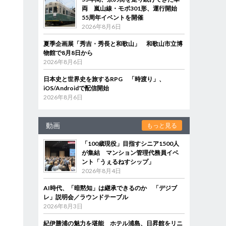
両 嵐山線・モボ301形、運行開始
55周年イベントを開催
2026年8月6日
夏季企画展「秀吉・秀長と和歌山」 和歌山市立博
物館で8月8日から
2026年8月6日
日本史と世界史を旅するRPG 「時渡り」、
iOS/Androidで配信開始
2026年8月6日
動画
もっと見る
「100歳現役」目指すシニア1500人
が集結 マンション管理代務員イベ
ント「うぇるねすシップ」
2026年8月4日
AI時代、「暗黙知」は継承できるのか 「デジブ
レ」説明会／ラウンドテーブル
2026年8月3日
紀伊勝浦の魅力を堪能 ホテル浦島、日昇館をリニ