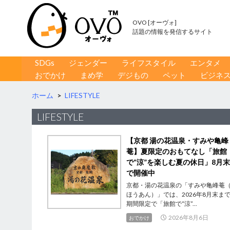
OVO [オーヴォ]
話題の情報を発信するサイト
コンテンツへ移動
検
SDGs
ジェンダー
ライフスタイル
エンタメ
索
おでかけ
まめ学
デジもの
ペット
ビジネ
ホーム
>
LIFESTYLE
LIFESTYLE
【京都 湯の花温泉・すみや亀峰
菴】夏限定のおもてなし「旅館
で“涼”を楽しむ夏の休日」8月
で開催中
京都・湯の花温泉の「すみや亀峰菴
ほうあん）」では、2026年8月末ま
期間限定で「旅館で“涼”...
2026年8月6日
おでかけ