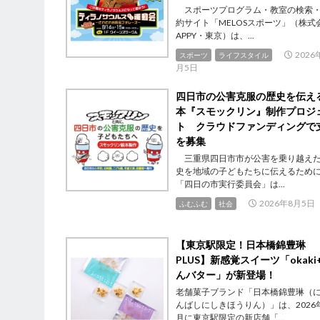
スポーツプログラム・教室の検索
約サイト「MELOSスポーツ」（株式
APPY・東京）は、...
2026
スポーツ
ライフスタイル
月5日
四日市の公害克服の歴史を伝え
本『スモックリン』制作プロジ
ト クラウドファンディングで
を募集
三重県四日市市が公害を乗り越え
史を地域の子どもたちに伝えるため
「四日の市実行委員会」は...
2026年8月5日
ふむふむ
社会
【東京駅限定！日本橋錦豊琳
PLUS】新感覚スイーツ「okaki+
んバター」が新登場！
老舗菓子ブランド「日本橋錦豊琳（
んばしにしきほうりん）」は、2026
月に東京駅限定の新店舗「...