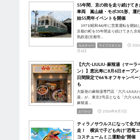
55年間、京の街を走り続けてき
車両 嵐山線・モボ301形、運
始55周年イベントを開催
1971(昭和46)年に営業運転を開始
京都の町を55年間走り続けてきた京
気鉄道(京都市...
202
カルチャー
ライフスタイル
月6日
【六六-LIULIU-麻辣湯（マーラ
ン）】恵比寿に8月6日オープン
日間限定で66％オフキャンペー
も
大阪発の麻辣湯専門店「六六-LIULIU
湯」が、東京2号店となる「六六-LIULI
麻辣湯 ...
2026年8月5日
おでかけ
ティラノサウルスになって全力
走！ 横浜で子ども向け“恐竜
コスチュームミニ運動会”開催