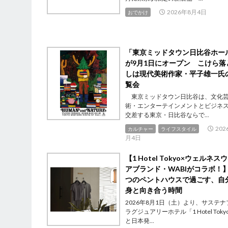
2026年8月4日
おでかけ
「東京ミッドタウン日比谷ホー
が9月1日にオープン こけら落
しは現代美術作家・平子雄一氏
覧会
東京ミッドタウン日比谷は、文化
術・エンターテインメントとビジネ
交差する東京・日比谷ならで...
202
カルチャー
ライフスタイル
月4日
【1 Hotel Tokyo×ウェルネス
アブランド・WABIがコラボ！】
つのペントハウスで過ごす、自
身と向き合う時間
2026年8月1日（土）より、サステナ
ラグジュアリーホテル「1 Hotel Toky
と日本発...