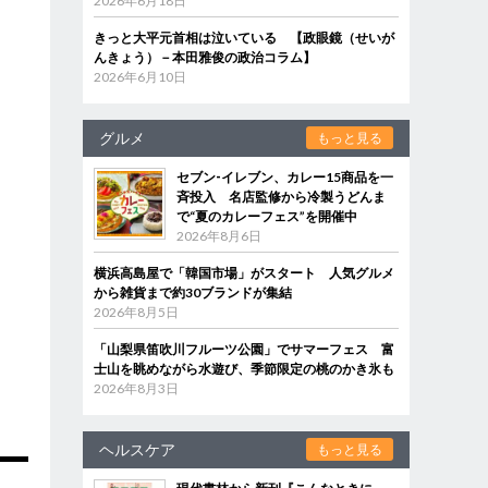
2026年6月18日
きっと大平元首相は泣いている 【政眼鏡（せいが
んきょう）－本田雅俊の政治コラム】
2026年6月10日
グルメ
もっと見る
セブン‐イレブン、カレー15商品を一
斉投入 名店監修から冷製うどんま
で“夏のカレーフェス”を開催中
2026年8月6日
横浜高島屋で「韓国市場」がスタート 人気グルメ
から雑貨まで約30ブランドが集結
2026年8月5日
「山梨県笛吹川フルーツ公園」でサマーフェス 富
士山を眺めながら水遊び、季節限定の桃のかき氷も
2026年8月3日
ヘルスケア
もっと見る