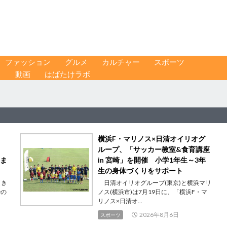
ファッション
グルメ
カルチャー
スポーツ
ス
動画
はばたけラボ
横浜F・マリノス×日清オイリオグ
ループ、「サッカー教室&食育講座
末ま
in 宮崎」を開催 小学1年生～3年
生の身体づくりをサポート
（き
日清オイリオグループ(東京)と横浜マリ
での
ノス(横浜市)は7月19日に、「横浜F・マ
リノス×日清オ...
2026年8月6日
スポーツ