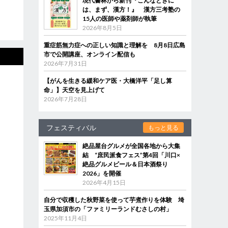
現代書林から新刊『こんなときに
は、まず、漢方！』 漢方三考塾の
15人の医師や薬剤師が執筆
2026年8月5日
重症筋無力症への正しい知識と理解を 8月8日広島
市で公開講座、オンライン配信も
2026年7月31日
【がんを生きる緩和ケア医・大橋洋平「足し算
命」】天空を見上げて
2026年7月28日
フェスティバル
もっと見る
絶品屋台グルメが全国各地から大集
結 “庶民派食フェス”第4回「川口×
絶品グルメビール＆日本酒祭り
2026」を開催
2026年4月15日
自分で収穫した秋野菜を使って芋煮作りを体験 埼
玉県加須市の「ファミリーランドむさしの村」
2025年11月4日