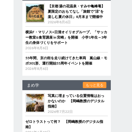
【京都 湯の花温泉・すみや亀峰菴】
夏限定のおもてなし「旅館で“涼”を
楽しむ夏の休日」8月末まで開催中
2026年8月6日
横浜F・マリノス×日清オイリオグループ、「サッカ
ー教室&食育講座 in 宮崎」を開催 小学1年生～3年
生の身体づくりをサポート
2026年8月6日
55年間、京の街を走り続けてきた車両 嵐山線・モ
ボ301形、運行開始55周年イベントを開催
2026年8月6日
まめ学
もっと見る
写真に埋まっている位置情報はおっ
かないのか 【岡嶋教授のデジタル
指南】
2026年7月22日
ゼロトラストって何？ 【岡嶋教授のデジタル指
南】