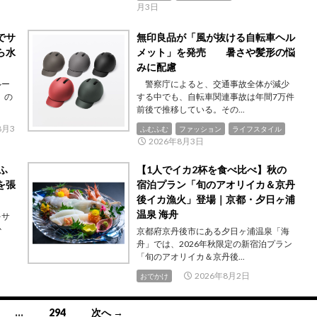
月3日
でサ
無印良品が「風が抜ける自転車ヘル
ら水
メット」を発売 暑さや髪形の悩
みに配慮
ルー
警察庁によると、交通事故全体が減少
）の
する中でも、自転車関連事故は年間7万件
前後で推移している。その...
8月3
ふむふむ
ファッション
ライフスタイル
2026年8月3日
ふ
【1人でイカ2杯を食べ比べ】秋の
を張
宿泊プラン「旬のアオリイカ＆京丹
後イカ漁火」登場｜京都・夕日ヶ浦
温泉 海舟
をサ
か
京都府京丹後市にある夕日ヶ浦温泉「海
舟」では、2026年秋限定の新宿泊プラン
「旬のアオリイカ＆京丹後...
2026年8月2日
おでかけ
…
294
次へ →