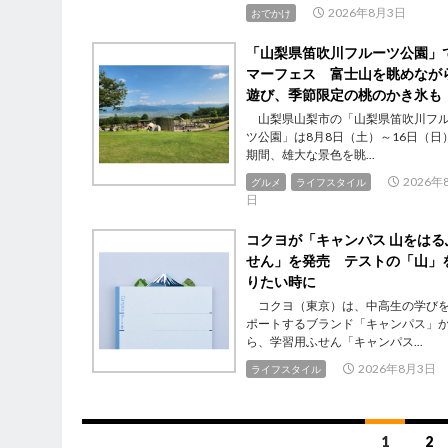
2026年8月3日
おでかけ
「山梨県笛吹川フルーツ公園」
マーフェス 富士山を眺めなが
遊び、季節限定の桃のかき氷も
山梨県山梨市の「山梨県笛吹川フ
ツ公園」は8月8日（土）～16日（日
期間、雄大な景色を眺...
2026年
グルメ
ライフスタイル
日
コクヨが「キャンパス 山をはる
せん」を発売 テストの「山」
りたい時に
コクヨ（東京）は、中高生の学び
ポートするブランド「キャンパス」
ら、学習用ふせん「キャンパス...
2026年8月3日
ライフスタイル
投
1
2