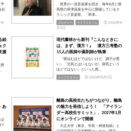
・予
世界の一流音楽家を招き、毎年8月に群
会社
馬県の草津温泉を中心に開催しているク
ラシック音楽祭、「草津...
年8
2026年8
カルチャー
ライフスタイル
月5日
る絵
現代書林から新刊『こんなときに
ェク
は、まず、漢方！』 漢方三考塾の
支援
15人の医師や薬剤師が執筆
「寝込むほどではないけど、調子が悪
い」「元気とはいえないが、病気という
た歴
ほどではない」といった西...
に、
2026年8月5日
ライフスタイル
離島の高校生たちがつながり、離島
 あ
の魅力を発信しよう！ 「アイラン
ダー高校生サミット」、2027年1月
にオンラインで開催
にほ
年7
大正大学（東京、学長・神達知純）と
公益財団法人日本離島センター（東京、