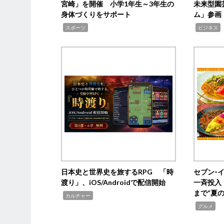
宮崎」を開催 小学1年生～3年生の
未来型園
身体づくりをサポート
ム」参画
,
,
,
スポーツ
ビジネス
日本史と世界史を旅するRPG 「時
セブン‐
渡り」、iOS/Androidで配信開始
一斉投入
まで“夏
,
カルチャー
,
グルメ