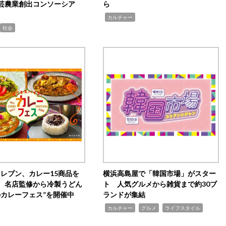
芸農業創出コンソーシア
ら
,
カルチャー
社会
イレブン、カレー15商品を
横浜高島屋で「韓国市場」がスター
 名店監修から冷製うどん
ト 人気グルメから雑貨まで約30ブ
のカレーフェス”を開催中
ランドが集結
,
,
,
カルチャー
グルメ
ライフスタイル