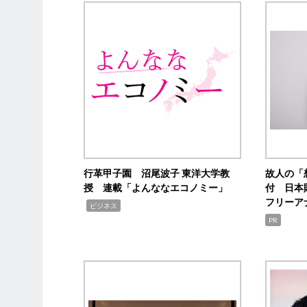
行革甲子園 沼尾波子 東洋大学教
故人の「
授 連載「よんななエコノミー」
付 日本
フリーア
,
ビジネス
PR