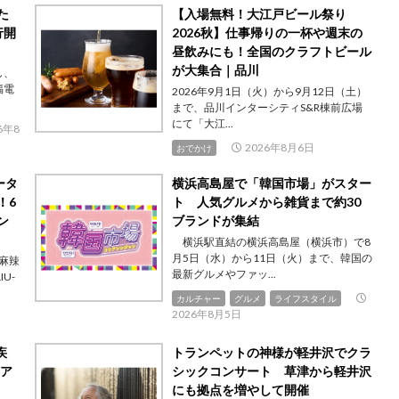
た
【入場無料！大江戸ビール祭り
行開
2026秋】仕事帰りの一杯や週末の
昼飲みにも！全国のクラフトビール
が大集合｜品川
し、
福電
2026年9月1日（火）から9月12日（土）
まで、品川インターシティS&R棟前広場
にて「大江...
6年8
2026年8月6日
おでかけ
ータ
横浜高島屋で「韓国市場」がスター
！6
ト 人気グルメから雑貨まで約30
ン
ブランドが集結
横浜駅直結の横浜高島屋（横浜市）で8
月5日（水）から11日（火）まで、韓国の
-麻辣
最新グルメやファッ...
U-
カルチャー
グルメ
ライフスタイル
2026年8月5日
疾
トランペットの神様が軽井沢でクラ
エア
シックコンサート 草津から軽井沢
にも拠点を増やして開催