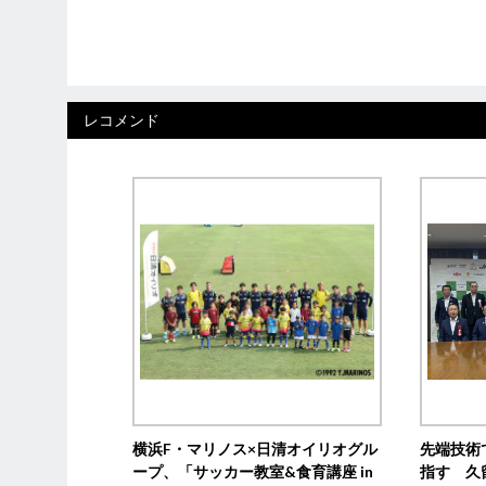
稿
ナ
ビ
レコメンド
ゲ
ー
シ
ョ
ン
横浜F・マリノス×日清オイリオグル
先端技術
ープ、「サッカー教室&食育講座 in
指す 久