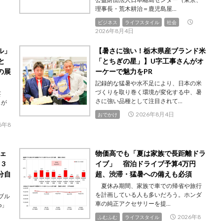
理事長・荒木耕治＝鹿児島屋...
ビジネス
ライフスタイル
社会
2026年8月4日
ル」
【暑さに強い！栃木県産ブランド米
と
「とちぎの星」】U字工事さんがオ
の展
ーケーで魅力をPR
記録的な猛暑や水不足により、日本の米
づくりを取り巻く環境が変化する中、暑
芸
さに強い品種として注目されて...
スが
2026年8月4日
おでかけ
6年8
ウェ
物価高でも「夏は家族で長距離ドラ
3
イブ」 宿泊ドライブ予算4万円
分自
超、渋滞・猛暑への備えも必須
夏休み期間、家族で車での帰省や旅行
を計画している人も多いだろう。ホンダ
ブル
車の純正アクセサリーを提...
o」
2026年8
ふむふむ
ライフスタイル