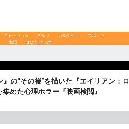
ファッション
グルメ
カルチャー
スポーツ
ス
動画
はばたけラボ
』の“その後”を描いた『エイリアン：
を集めた心理ホラー『映画検閲』