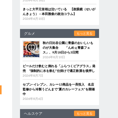
2026年6月18日
きっと大平元首相は泣いている 【政眼鏡（せいが
んきょう）－本田雅俊の政治コラム】
2026年6月10日
グルメ
もっと見る
秋の日比谷公園に青森のおいしいも
のが大集合 「んめぇ青森フェ
ス」、9月18日から3日間
2026年8月10日
ビールだけ飲むと倒れる「ふらつくビアグラス」発
売 “強制的に水を飲む”仕掛けで適正飲酒を後押し
2026年8月7日
セブン‐イレブン、カレー15商品を一斉投入 名店
監修から冷製うどんまで“夏のカレーフェス”を開催
中
2026年8月6日
ヘルスケア
もっと見る