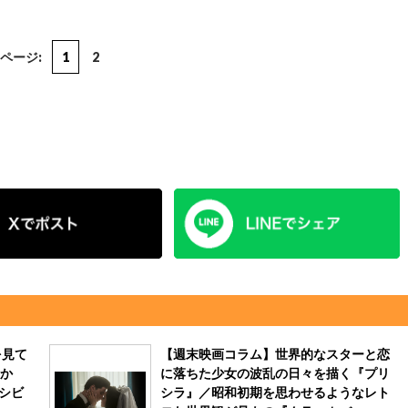
ページ:
1
2
を見て
【週末映画コラム】世界的なスターと恋
か
に落ちた少女の波乱の日々を描く『プリ
シビ
シラ』／昭和初期を思わせるようなレト