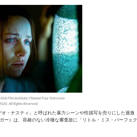
itish Film Institute/ Channel Four Television
020, All Rights Reserved.
デオ・ナスティ」と呼ばれた暴力シーンや性描写を売りにした過激
ガー）は、容赦のない冷徹な審査故に「リトル・ミス・パーフェ