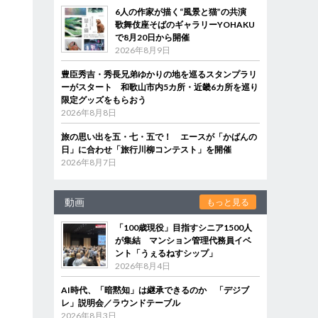
6人の作家が描く“風景と猫”の共演
歌舞伎座そばのギャラリーYOHAKU
で8月20日から開催
2026年8月9日
豊臣秀吉・秀長兄弟ゆかりの地を巡るスタンプラリ
ーがスタート 和歌山市内5カ所・近畿6カ所を巡り
限定グッズをもらおう
2026年8月8日
旅の思い出を五・七・五で！ エースが「かばんの
日」に合わせ「旅行川柳コンテスト」を開催
2026年8月7日
動画
もっと見る
「100歳現役」目指すシニア1500人
が集結 マンション管理代務員イベ
ント「うぇるねすシップ」
2026年8月4日
AI時代、「暗黙知」は継承できるのか 「デジブ
レ」説明会／ラウンドテーブル
2026年8月3日