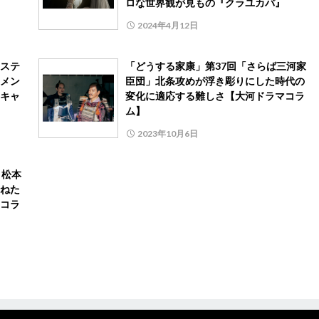
ロな世界観が見もの『クラユカバ』
2024年4月12日
ステ
「どうする家康」第37回「さらば三河家
メン
臣団」北条攻めが浮き彫りにした時代の
キャ
変化に適応する難しさ【大河ドラマコラ
ム】
2023年10月6日
」松本
ねた
コラ