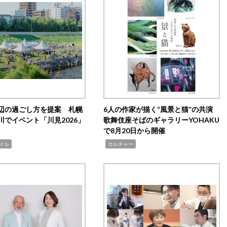
辺の過ごし方を提案 札幌
6人の作家が描く“風景と猫”の共演
川でイベント「川見2026」
歌舞伎座そばのギャラリーYOHAKU
で8月20日から開催
,
イル
カルチャー