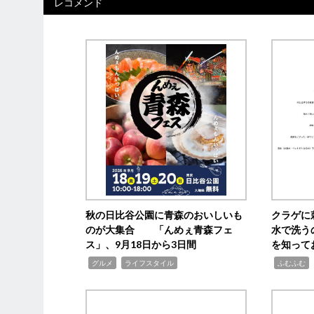
レコメンド
秋の日比谷公園に青森のおいしいも
クラゲに
のが大集合 「んめぇ青森フェ
水で洗う
ス」、9月18日から3日間
を知って
,
,
,
,
グルメ
ライフスタイル
ふむふむ