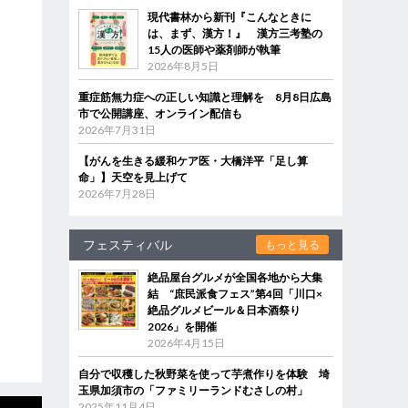
現代書林から新刊『こんなときに
は、まず、漢方！』 漢方三考塾の
15人の医師や薬剤師が執筆
2026年8月5日
重症筋無力症への正しい知識と理解を 8月8日広島
市で公開講座、オンライン配信も
2026年7月31日
【がんを生きる緩和ケア医・大橋洋平「足し算
命」】天空を見上げて
2026年7月28日
フェスティバル
もっと見る
絶品屋台グルメが全国各地から大集
結 “庶民派食フェス”第4回「川口×
絶品グルメビール＆日本酒祭り
2026」を開催
2026年4月15日
自分で収穫した秋野菜を使って芋煮作りを体験 埼
玉県加須市の「ファミリーランドむさしの村」
2025年11月4日