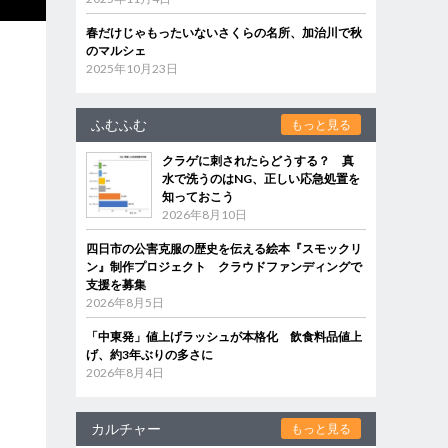
春だけじゃもったいないさくらの名所、加治川で秋
のマルシェ
2025年10月23日
ふむふむ
もっと見る
クラゲに刺されたらどうする？ 真
水で洗うのはNG、正しい応急処置を
知っておこう
2026年8月10日
四日市の公害克服の歴史を伝える絵本『スモックリ
ン』制作プロジェクト クラウドファンディングで
支援を募集
2026年8月5日
「中東発」値上げラッシュが本格化 飲食料品値上
げ、約3年ぶりの多さに
2026年8月4日
カルチャー
もっと見る