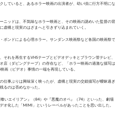
クしていると、あるホラー映画の出演者が、幼い頃に行方不明に
ーニッドは、不気味なホラー映画と、その映画の謎めいた監督の
に虚構と現実のはざまへと引きずり込まれていく。
・ボンドによる心理ホラー。サンダンス映画祭など各国の映画祭
それを再生するVHSテープとビデオデッキとブラウン管テレビ、
オ店（ダビングテープ）の存在など、「ホラー映画の過激な描写
の映画（ビデオ）事情の一端を再現している。
の仕事ぶりは興味深く映ったが、虚構と現実の交錯描写が曖昧過
残るのは否めなかった。
喰いエイリアン』（84）や『悪魔のオペ』（74）といった、劇場
デオ化した「MIMI」というレーベルがあったことを思い出した。