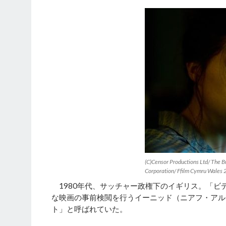
(C)Censor Productions Ltd/ The Br
Corporation/ Ffilm Cymru Wales 2
1980年代、サッチャー政権下のイギリス。「ビ
な映画の事前検閲を行うイーニッド（ニアフ・アル
ト」と呼ばれていた。