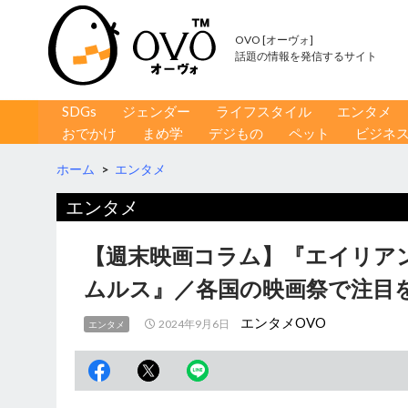
OVO [オーヴォ]
話題の情報を発信するサイト
コンテンツへ移動
検
SDGs
ジェンダー
ライフスタイル
エンタメ
索
おでかけ
まめ学
デジもの
ペット
ビジネ
ホーム
>
エンタメ
エンタメ
【週末映画コラム】『エイリアン
ムルス』／各国の映画祭で注目
エンタメOVO
2024年9月6日
エンタメ