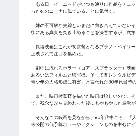
ある日、イーニッドがいつも通りに作品をチェッ
った妹のニーナに似ていることに気付く。
妹の不可解な失踪といまだに向き合えていないイ
後にある真実を突き止めることを決意するが、次第
長編映画はこれが初監督となるプラノ・ベイリー
上映されて注目を集めた。
劇中に流れるホラー（ゴア、スプラッター）映画、
あるいはフィルムと映写機、そして闇レンタルビデ
青少年の人格形成に有害」と言われた80年代当時
また、映画検閲官を描いた映画は珍しいので、そ
て、残念ながら見終わった後にもやもやした感覚が
そんなこの映画を見ながら、80年代中ごろ、『人
未公開の低予算ホラーやアクションものを中心にビ