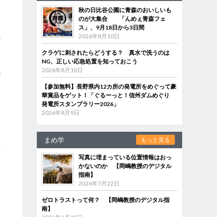
な
秋の日比谷公園に青森のおいしいも
のが大集合 「んめぇ青森フェ
ス」、9月18日から3日間
2026年8月10日
背
クラゲに刺されたらどうする？ 真水で洗うのは
NG、正しい応急処置を知っておこう
2026年8月10日
で
【参加無料】長野県内12カ所の発電所をめぐって豪
華賞品をゲット！「ぐるーっと！信州ダムめぐり
発電所スタンプラリー2026」
2026年8月9日
は
まめ学
もっと見る
ぎ
写真に埋まっている位置情報はおっ
かないのか 【岡嶋教授のデジタル
指南】
2026年7月22日
ゼロトラストって何？ 【岡嶋教授のデジタル指
南】