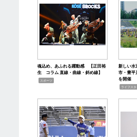
魂込め、あふれる躍動感 【正田裕
新しい水
生 コラム 直線・曲線・斜め線】
市・豊平
を開催
,
スポーツ
,
ライフスタ