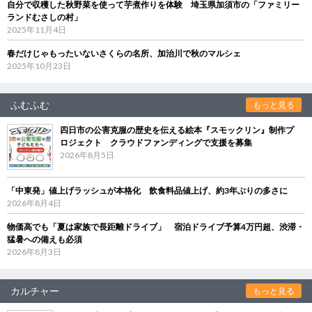
自分で収穫した秋野菜を使って芋煮作りを体験 埼玉県加須市の「ファミリー
ランドむさしの村」
2025年11月4日
春だけじゃもったいないさくらの名所、加治川で秋のマルシェ
2025年10月23日
ふむふむ
もっと見る
四日市の公害克服の歴史を伝える絵本『スモックリン』制作プ
ロジェクト クラウドファンディングで支援を募集
2026年8月5日
「中東発」値上げラッシュが本格化 飲食料品値上げ、約3年ぶりの多さに
2026年8月4日
物価高でも「夏は家族で長距離ドライブ」 宿泊ドライブ予算4万円超、渋滞・
猛暑への備えも必須
2026年8月3日
カルチャー
もっと見る