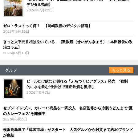
デジタル指南】
2026年7月22日
ゼロトラストって何？ 【岡嶋教授のデジタル指南】
2026年6月18日
きっと大平元首相は泣いている 【政眼鏡（せいがんきょう）－本田雅俊の政
治コラム】
2026年6月10日
グルメ
もっと見る
ビールだけ飲むと倒れる「ふらつくビアグラス」発売 “強制
的に水を飲む”仕掛けで適正飲酒を後押し
2026年8月7日
セブン‐イレブン、カレー15商品を一斉投入 名店監修から冷製うどんまで“夏
のカレーフェス”を開催中
2026年8月6日
横浜高島屋で「韓国市場」がスタート 人気グルメから雑貨まで約30ブランド
が集結