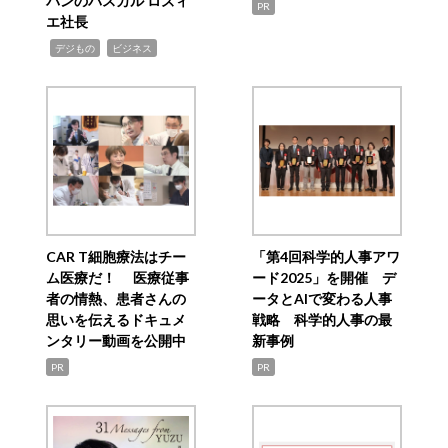
パンのパスカル ロズィ
PR
エ社長
,
,
デジもの
ビジネス
CAR T細胞療法はチー
「第4回科学的人事アワ
ム医療だ！ 医療従事
ード2025」を開催 デ
者の情熱、患者さんの
ータとAIで変わる人事
思いを伝えるドキュメ
戦略 科学的人事の最
ンタリー動画を公開中
新事例
PR
PR