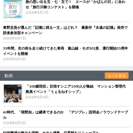
旅の思い出を五・七・五で！ エースが「かばんの日」に合わ
せ「旅行川柳コンテスト」を開催
2026年8月7日
東野圭吾が選んだ「記憶に残る一文」はどれ？ 最新作『永遠の記憶』発売で
読者参加型キャンペーン
2026年8月7日
55年間、京の街を走り続けてきた車両 嵐山線・モボ301形、運行開始55周年
イベントを開催
2026年8月6日
動画
もっと見る
「100歳現役」目指すシニア1500人が集結 マンション管理代
務員イベント「うぇるねすシップ」
2026年8月4日
AI時代、「暗黙知」は継承できるのか 「デジブレ」説明会／ラウンドテーブ
ル
2026年8月3日
紀伊勝浦の魅力を堪能 ホテル浦島、日昇館をリニューアル