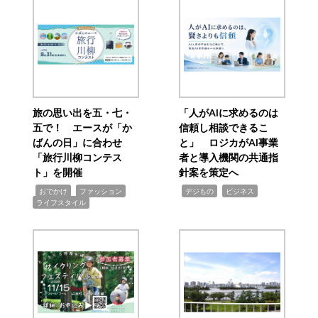
旅の思い出を五・七・
「人がAIに求めるのは
五で！ エースが「か
信頼し相談できるこ
ばんの日」に合わせ
と」 ロジカがAI事業
「旅行川柳コンテス
者と導入機関の共通指
ト」を開催
針案を策定へ
,
,
,
,
,
おでかけ
ファッション
デジもの
ビジネス
ライフスタイル