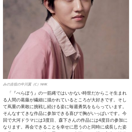
みの吉役の中川翼（C）NHK
「『べらぼう』の一筋縄ではいかない時世だからこそ生まれ
る人間の葛藤が繊細に描かれているところが大好きです。そし
て蔦重の果敢に挑戦し続ける姿に毎週勇気をもらっています。
そんなすてきな作品に参加できる喜びで胸がいっぱいです。今
回で大河ドラマには3度目、森下さんの作品には4度目の参加に
なります。再会できることを幸せに思うのと同時に成長した姿