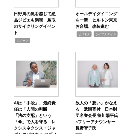
日野川の風を感じて絶
オールデイダイニング
品ジビエも満喫 鳥取
を一新 ヒルトン東京
のサイクリングイベン
お台場、改装進む
ト
,
,
ビジネス
ライフスタイル
,
スポーツ
AIは「手段」、最終責
故人の「想い」かなえ
任は「人間の判断」
る 遺贈寄付 日本財
「法の支配」という
団名誉会長 笹川陽平氏
「傘」で人を守る レ
×フリーアナウンサー
クシスネクシス・ジャ
長野智子氏