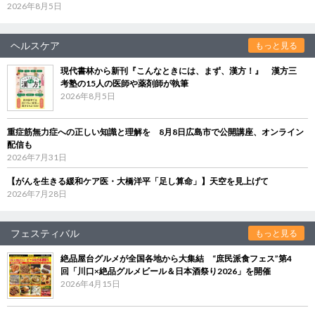
2026年8月5日
ヘルスケア
もっと見る
現代書林から新刊『こんなときには、まず、漢方！』 漢方三
考塾の15人の医師や薬剤師が執筆
2026年8月5日
重症筋無力症への正しい知識と理解を 8月8日広島市で公開講座、オンライン
配信も
2026年7月31日
【がんを生きる緩和ケア医・大橋洋平「足し算命」】天空を見上げて
2026年7月28日
フェスティバル
もっと見る
絶品屋台グルメが全国各地から大集結 “庶民派食フェス”第4
回「川口×絶品グルメビール＆日本酒祭り2026」を開催
2026年4月15日