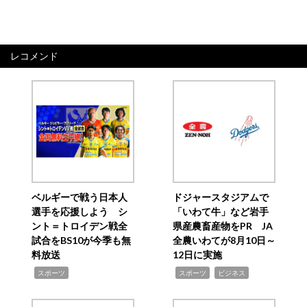
レコメンド
ベルギーで戦う日本人
ドジャースタジアムで
選手を応援しよう シ
「いわて牛」など岩手
ント＝トロイデン戦全
県産農畜産物をPR JA
試合をBS10が今季も無
全農いわてが8月10日～
料放送
12日に実施
,
,
,
スポーツ
スポーツ
ビジネス