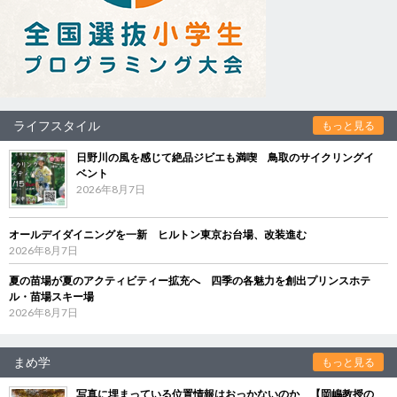
ライフスタイル
もっと見る
日野川の風を感じて絶品ジビエも満喫 鳥取のサイクリングイ
ベント
2026年8月7日
オールデイダイニングを一新 ヒルトン東京お台場、改装進む
2026年8月7日
夏の苗場が夏のアクティビティー拡充へ 四季の各魅力を創出プリンスホテ
ル・苗場スキー場
2026年8月7日
まめ学
もっと見る
写真に埋まっている位置情報はおっかないのか 【岡嶋教授の