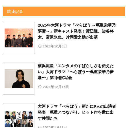
関連記事
2025年大河ドラマ「べらぼう ～蔦重栄華乃
夢噺～」新キャスト発表！渡辺謙、染谷将
太、宮沢氷魚、片岡愛之助が出演
2023年10月5日
横浜流星「エンタメのすばらしさを伝えた
い」大河ドラマ「べらぼう〜蔦重栄華乃夢
噺〜」第1回試写会
2024年12月16日
大河ドラマ「べらぼう」新たに9人の出演者
発表 蔦重とつながり、ヒット作を世に出
す仲間たち
2025年1月11日