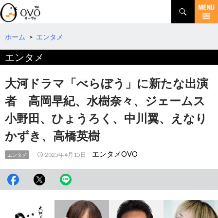
検
索
コ
ン
テ
ホーム
>
エンタメ
ン
エンタメ
ツ
へ
移
大河ドラマ「べらぼう」に新たな出演
動
者 高岡早紀、水樹奈々、ジェームス
小野田、ひょうろく、中川翼、えなり
かずき、高橋英樹
エンタメOVO
2025年4月15日
エンタメ