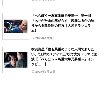
「べらぼう〜蔦重栄華乃夢噺〜」第一回
「ありがた山の寒がらす」綾瀬はるかの語
りから探る物語の行方【大河ドラマコラ
ム】
2025年1月9日
横浜流星「僕も蔦重のような人間でありた
い」“江戸のメディア王”役で大河ドラマに主
演【「べらぼう～蔦重栄華乃夢噺～」イン
タビュー】
2025年1月15日