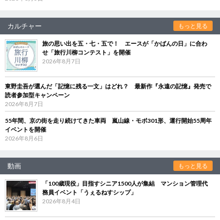
カルチャー
もっと見る
旅の思い出を五・七・五で！ エースが「かばんの日」に合わ
せ「旅行川柳コンテスト」を開催
2026年8月7日
東野圭吾が選んだ「記憶に残る一文」はどれ？ 最新作『永遠の記憶』発売で
読者参加型キャンペーン
2026年8月7日
55年間、京の街を走り続けてきた車両 嵐山線・モボ301形、運行開始55周年
イベントを開催
2026年8月6日
動画
もっと見る
「100歳現役」目指すシニア1500人が集結 マンション管理代
務員イベント「うぇるねすシップ」
2026年8月4日