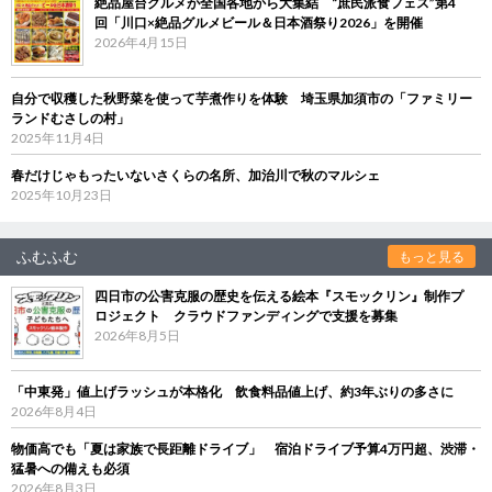
絶品屋台グルメが全国各地から大集結 “庶民派食フェス”第4
回「川口×絶品グルメビール＆日本酒祭り2026」を開催
2026年4月15日
自分で収穫した秋野菜を使って芋煮作りを体験 埼玉県加須市の「ファミリー
ランドむさしの村」
2025年11月4日
春だけじゃもったいないさくらの名所、加治川で秋のマルシェ
2025年10月23日
ふむふむ
もっと見る
四日市の公害克服の歴史を伝える絵本『スモックリン』制作プ
ロジェクト クラウドファンディングで支援を募集
2026年8月5日
「中東発」値上げラッシュが本格化 飲食料品値上げ、約3年ぶりの多さに
2026年8月4日
物価高でも「夏は家族で長距離ドライブ」 宿泊ドライブ予算4万円超、渋滞・
猛暑への備えも必須
2026年8月3日