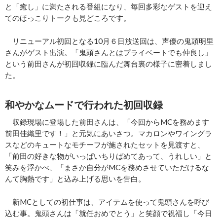
と「癒し」に満たされる番組になり、毎回多彩なゲストを迎え
てのほっこりトークも見どころです。
リニューアル初回となる10月６日放送回は、声優の鬼頭明里
さんがゲスト出演。「鬼頭さんとはプライベートでも仲良し」
という前田さんが初回収録に臨んだ舞台裏の様子に密着しまし
た。
和やかなムードで行われた初回収録
収録現場に登場した前田さんは、「今回からMCを務めます
前田佳織里です！」と元気にあいさつ。マカロンやワイングラ
スなどのキュートなモチーフが施されたセットを見渡すと、
「前田の好きな物がいっぱいちりばめてあって、うれしい」と
笑みを浮かべ、「まさか自分がMCを務めさせていただけるな
んて胸熱です」と込み上げる思いを告白。
新MCとしての初仕事は、アイテムを使って鬼頭さんを呼び
込む事。鬼頭さんは「就任おめでとう」と笑顔で祝福し「今日