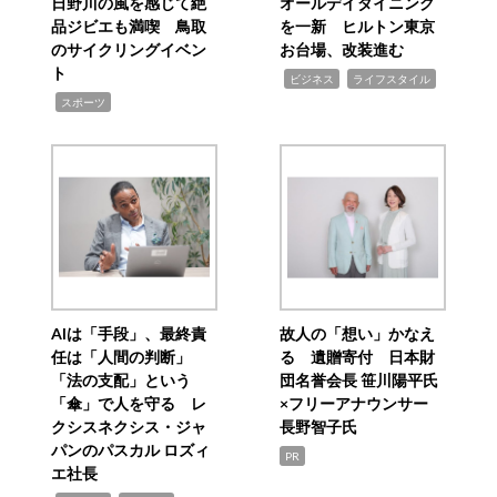
日野川の風を感じて絶
オールデイダイニング
品ジビエも満喫 鳥取
を一新 ヒルトン東京
のサイクリングイベン
お台場、改装進む
ト
,
,
ビジネス
ライフスタイル
,
スポーツ
AIは「手段」、最終責
故人の「想い」かなえ
任は「人間の判断」
る 遺贈寄付 日本財
「法の支配」という
団名誉会長 笹川陽平氏
「傘」で人を守る レ
×フリーアナウンサー
クシスネクシス・ジャ
長野智子氏
パンのパスカル ロズィ
PR
エ社長