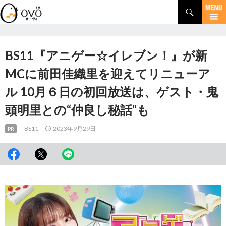
検
索
コ
ン
テ
ン
BS11『アニゲー☆イレブン！』が新
ツ
へ
MCに前田佳織里を迎えてリニューア
移
ル 10月６日の初回放送は、ゲスト・鬼
動
頭明里との“仲良し秘話”も
BS11
2023年9月29日
PR