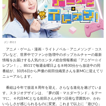
（C）BS11
アニメ・ゲーム・漫画・ライトノベル・アニメソング・コス
プレなど、世界中でファンが急増中のポップカルチャーの最新
情報をお届けする人気のエンタメ総合情報番組「アニゲー☆イ
レブン！」。BS11で毎週金曜日よる８時30分から放送中の同
番組が、10月6日から声優の前田佳織里さんを新MCに迎えてリ
ニューアルします。
番組は今年で放送８周年を迎え、さらなる進化を遂げていま
す。スタジオデザインは、「夢の国・マエダーランド」をテー
マに、４代目MCとなる前田さんが持つ活発な雰囲気や、かわ
いらしさが感じられるものに変更。これまで以上に「遊び心」