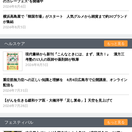
のカレーフェス”を開催中
2026年8月6日
横浜高島屋で「韓国市場」がスタート 人気グルメから雑貨まで約30ブランド
が集結
2026年8月5日
ヘルスケア
もっと見る
現代書林から新刊『こんなときには、まず、漢方！』 漢方三
考塾の15人の医師や薬剤師が執筆
2026年8月5日
重症筋無力症への正しい知識と理解を 8月8日広島市で公開講座、オンライン
配信も
2026年7月31日
【がんを生きる緩和ケア医・大橋洋平「足し算命」】天空を見上げて
2026年7月28日
フェスティバル
もっと見る