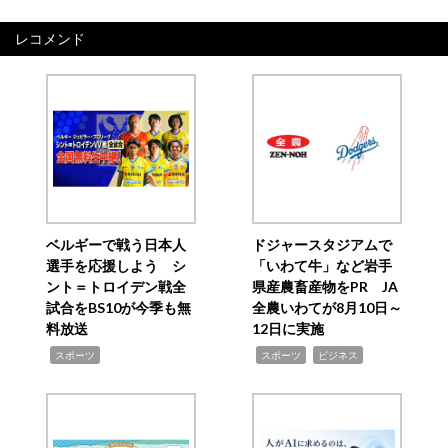
レコメンド
ベルギーで戦う日本人
ドジャースタジアムで
選手を応援しよう シ
「いわて牛」など岩手
ント＝トロイデン戦全
県産農畜産物をPR JA
試合をBS10が今季も無
全農いわてが8月10日～
料放送
12日に実施
,
,
,
スポーツ
スポーツ
ビジネス