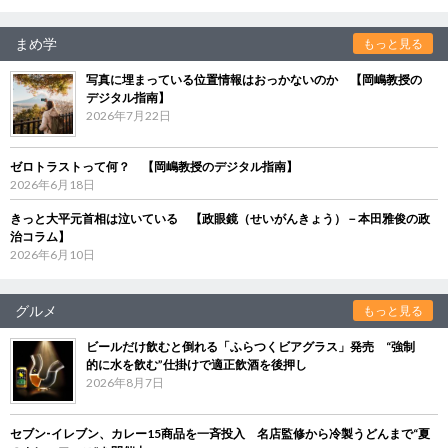
まめ学
もっと見る
写真に埋まっている位置情報はおっかないのか 【岡嶋教授の
デジタル指南】
2026年7月22日
ゼロトラストって何？ 【岡嶋教授のデジタル指南】
2026年6月18日
きっと大平元首相は泣いている 【政眼鏡（せいがんきょう）－本田雅俊の政
治コラム】
2026年6月10日
グルメ
もっと見る
ビールだけ飲むと倒れる「ふらつくビアグラス」発売 “強制
的に水を飲む”仕掛けで適正飲酒を後押し
2026年8月7日
セブン‐イレブン、カレー15商品を一斉投入 名店監修から冷製うどんまで“夏