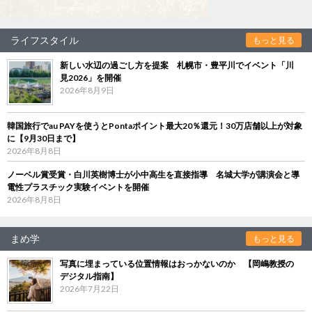
ライフスタイル
もっと見る
新しい水辺の過ごし方を提案 札幌市・豊平川でイベント「川
見2026」を開催
2026年8月9日
韓国旅行でau PAYを使うとPontaポイント最大20％還元！30万店舗以上が対象
に【9月30日まで】
2026年8月8日
ノーベル賞受賞・白川英樹博士が小中高生を直接指導 名城大学が講演会と導
電性プラスチック実験イベントを開催
2026年8月8日
まめ学
もっと見る
写真に埋まっている位置情報はおっかないのか 【岡嶋教授の
デジタル指南】
2026年7月22日