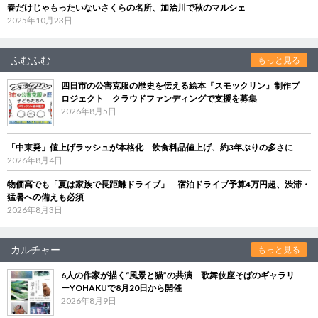
春だけじゃもったいないさくらの名所、加治川で秋のマルシェ
2025年10月23日
ふむふむ
もっと見る
四日市の公害克服の歴史を伝える絵本『スモックリン』制作プ
ロジェクト クラウドファンディングで支援を募集
2026年8月5日
「中東発」値上げラッシュが本格化 飲食料品値上げ、約3年ぶりの多さに
2026年8月4日
物価高でも「夏は家族で長距離ドライブ」 宿泊ドライブ予算4万円超、渋滞・
猛暑への備えも必須
2026年8月3日
カルチャー
もっと見る
6人の作家が描く“風景と猫”の共演 歌舞伎座そばのギャラリ
ーYOHAKUで8月20日から開催
2026年8月9日