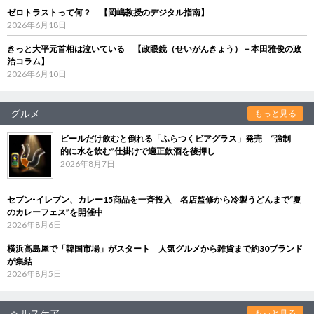
ゼロトラストって何？ 【岡嶋教授のデジタル指南】
2026年6月18日
きっと大平元首相は泣いている 【政眼鏡（せいがんきょう）－本田雅俊の政
治コラム】
2026年6月10日
グルメ
もっと見る
ビールだけ飲むと倒れる「ふらつくビアグラス」発売 “強制
的に水を飲む”仕掛けで適正飲酒を後押し
2026年8月7日
セブン‐イレブン、カレー15商品を一斉投入 名店監修から冷製うどんまで“夏
のカレーフェス”を開催中
2026年8月6日
横浜高島屋で「韓国市場」がスタート 人気グルメから雑貨まで約30ブランド
が集結
2026年8月5日
ヘルスケア
もっと見る