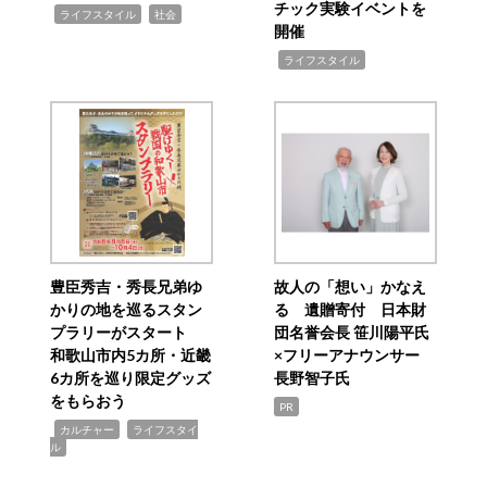
チック実験イベントを
,
,
ライフスタイル
社会
開催
,
ライフスタイル
豊臣秀吉・秀長兄弟ゆ
故人の「想い」かなえ
かりの地を巡るスタン
る 遺贈寄付 日本財
プラリーがスタート
団名誉会長 笹川陽平氏
和歌山市内5カ所・近畿
×フリーアナウンサー
6カ所を巡り限定グッズ
長野智子氏
をもらおう
PR
,
,
カルチャー
ライフスタイ
ル