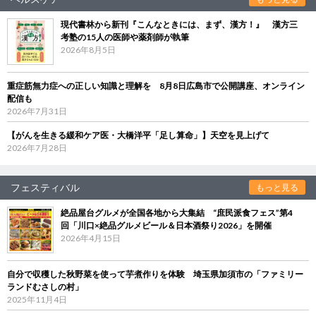
現代書林から新刊『こんなときには、まず、漢方！』 漢方三
考塾の15人の医師や薬剤師が執筆
2026年8月5日
重症筋無力症への正しい知識と理解を 8月8日広島市で公開講座、オンライン
配信も
2026年7月31日
【がんを生きる緩和ケア医・大橋洋平「足し算命」】天空を見上げて
2026年7月28日
フェスティバル
もっと見る
絶品屋台グルメが全国各地から大集結 “庶民派食フェス”第4
回「川口×絶品グルメビール＆日本酒祭り2026」を開催
2026年4月15日
自分で収穫した秋野菜を使って芋煮作りを体験 埼玉県加須市の「ファミリー
ランドむさしの村」
2025年11月4日