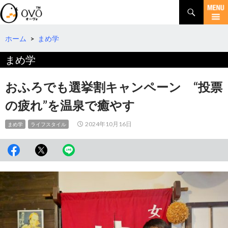
検
索
コ
ン
テ
ホーム
>
まめ学
ン
まめ学
ツ
へ
移
おふろでも選挙割キャンペーン “投票
動
の疲れ”を温泉で癒やす
2024年10月16日
まめ学
ライフスタイル