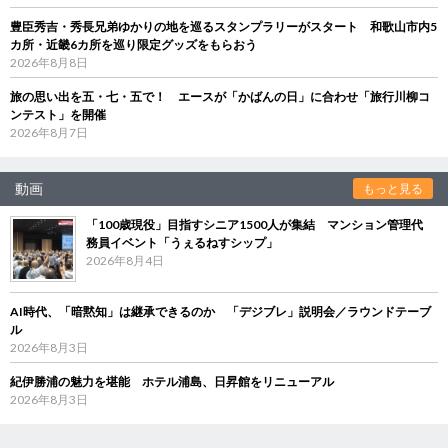
豊臣秀吉・秀長兄弟ゆかりの地を巡るスタンプラリーがスタート 和歌山市内5
カ所・近畿6カ所を巡り限定グッズをもらおう
2026年8月8日
旅の思い出を五・七・五で！ エースが「かばんの日」に合わせ「旅行川柳コ
ンテスト」を開催
2026年8月7日
動画
もっと見る
「100歳現役」目指すシニア1500人が集結 マンション管理代
務員イベント「うぇるねすシップ」
2026年8月4日
AI時代、「暗黙知」は継承できるのか 「デジブレ」説明会／ラウンドテーブ
ル
2026年8月3日
紀伊勝浦の魅力を堪能 ホテル浦島、日昇館をリニューアル
2026年8月3日