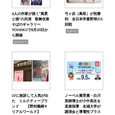
6人の作家が描く“風景
弓ヶ浜（鳥取）が初勝
と猫”の共演 歌舞伎座
利 全日本学童野球の1
そばのギャラリー
回戦
YOHAKUで8月20日か
,
スポーツ
ら開催
,
カルチャー
LVに敗訴して人気が出
ノーベル賞受賞・白川
た ミルクティーブラ
英樹博士が小中高生を
ンド 【野村義樹✕
直接指導 名城大学が
リアルワールド】
講演会と導電性プラス