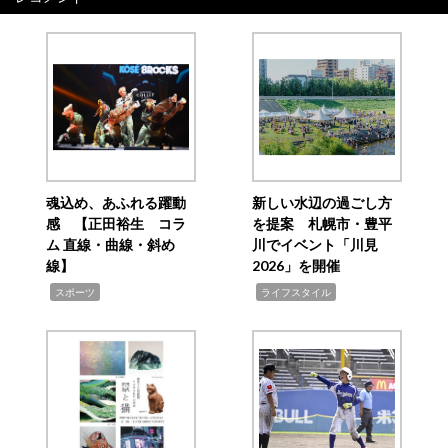
魂込め、あふれる躍動
新しい水辺の過ごし方
感 【正田裕生 コラ
を提案 札幌市・豊平
ム 直線・曲線・斜め
川でイベント「川見
線】
2026」を開催
,
,
スポーツ
ライフスタイル