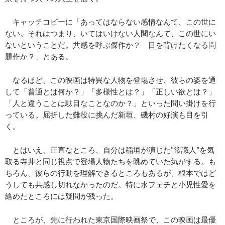
キャッチコピーに「あってはならない感情なんて、この世に
ない。それはつまり、いてはいけない人間なんて、この世にい
ないということだ。共感を呼ぶ傑作か？ 目を背けたくなる問
題作か？」とある。
なるほど、この映画は特異な人物を登場させ、彼らの姿を通
して「普通とは何か？」「多様性とは？」「正しい欲とは？」
「人と違うことは駄目なことなのか？」といった問い掛けを行
っている。屈折した難役に挑んだ新垣、磯村の好演も目を引
く。
とはいえ、正直なところ、自分は稲垣が演じた“常識人”を気
取る寺井と同じ視点で登場人物たちを眺めていた気がする。も
ちろん、彼らの行動を理解できるところもあるが、根本ではど
うしても共感し切れなかったのだ。特に水フェチと小児性愛を
絡めたところには疑問が残った。
ところが、先に行われた東京国際映画祭で、この映画は最優