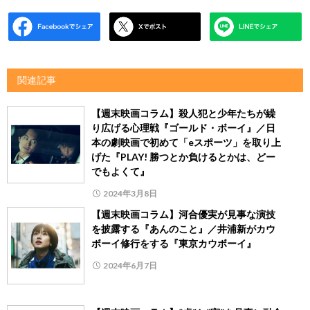
関連記事
【週末映画コラム】殺人犯と少年たちが繰
り広げる心理戦『ゴールド・ボーイ』／日
本の劇映画で初めて「eスポーツ」を取り上
げた『PLAY! 勝つとか負けるとかは、どー
でもよくて』
2024年3月8日
【週末映画コラム】河合優実が見事な演技
を披露する『あんのこと』／井浦新がカウ
ボーイ修行をする『東京カウボーイ』
2024年6月7日