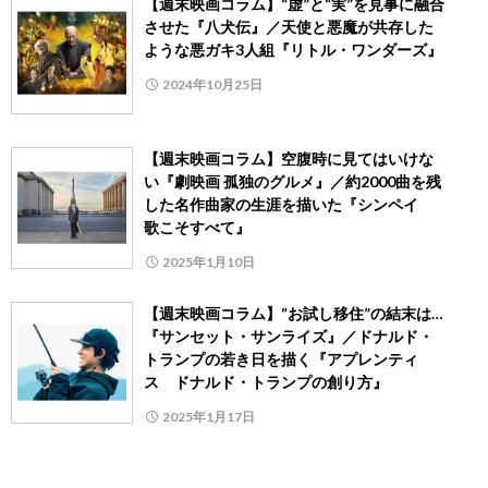
【週末映画コラム】“虚”と“実”を見事に融合
させた『八犬伝』／天使と悪魔が共存した
ような悪ガキ3人組『リトル・ワンダーズ』
2024年10月25日
【週末映画コラム】空腹時に見てはいけな
い『劇映画 孤独のグルメ』／約2000曲を残
した名作曲家の生涯を描いた『シンペイ
歌こそすべて』
2025年1月10日
【週末映画コラム】“お試し移住”の結末は…
『サンセット・サンライズ』／ドナルド・
トランプの若き日を描く『アプレンティ
ス ドナルド・トランプの創り方』
2025年1月17日