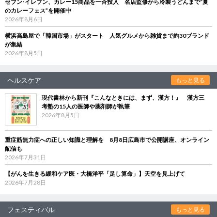
セブン‐イレブン、カレー15商品を一斉投入 名店監修から冷製うどんまで“夏
のカレーフェス”を開催中
2026年8月6日
横浜高島屋で「韓国市場」がスタート 人気グルメから雑貨まで約30ブランド
が集結
2026年8月5日
ヘルスケア
もっと見る
現代書林から新刊『こんなときには、まず、漢方！』 漢方三
考塾の15人の医師や薬剤師が執筆
2026年8月5日
重症筋無力症への正しい知識と理解を 8月8日広島市で公開講座、オンライン
配信も
2026年7月31日
【がんを生きる緩和ケア医・大橋洋平「足し算命」】天空を見上げて
2026年7月28日
フェスティバル
もっと見る