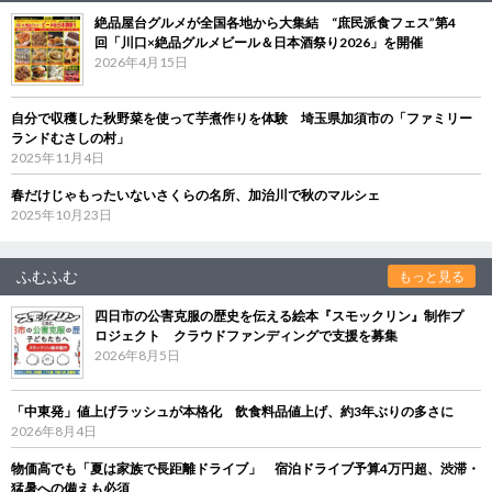
絶品屋台グルメが全国各地から大集結 “庶民派食フェス”第4
回「川口×絶品グルメビール＆日本酒祭り2026」を開催
2026年4月15日
自分で収穫した秋野菜を使って芋煮作りを体験 埼玉県加須市の「ファミリー
ランドむさしの村」
2025年11月4日
春だけじゃもったいないさくらの名所、加治川で秋のマルシェ
2025年10月23日
ふむふむ
もっと見る
四日市の公害克服の歴史を伝える絵本『スモックリン』制作プ
ロジェクト クラウドファンディングで支援を募集
2026年8月5日
「中東発」値上げラッシュが本格化 飲食料品値上げ、約3年ぶりの多さに
2026年8月4日
物価高でも「夏は家族で長距離ドライブ」 宿泊ドライブ予算4万円超、渋滞・
猛暑への備えも必須