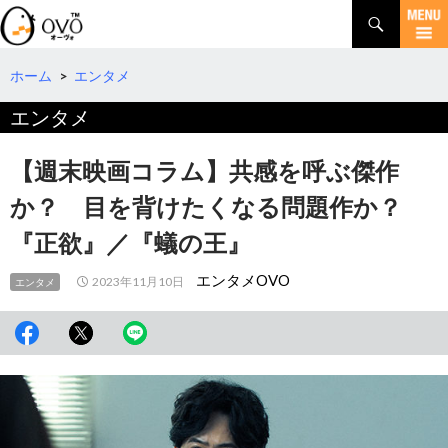
検
索
コ
ン
テ
ホーム
>
エンタメ
ン
エンタメ
ツ
へ
移
【週末映画コラム】共感を呼ぶ傑作
動
か？ 目を背けたくなる問題作か？
『正欲』／『蟻の王』
エンタメOVO
2023年11月10日
エンタメ