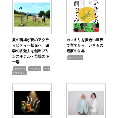
夏の苗場が夏のアクテ
カマキリを黄色い世界
ィビティー拡充へ 四
で育てたら いきもの
季の各魅力を創出プリ
観察の世界
ンスホテル・苗場スキ
,
カルチャー
ー場
,
,
,
おでかけ
ビジネス
ライ
フスタイル