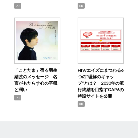
PR
PR
「ことだま」宿る羽生
HIV/エイズにまつわる6
結弦のメッセージ 名
つの“理解のギャッ
言がもたらす心の平穏
プ”とは？ 2030年の流
と潤い
行終結を目指すGAP6の
特設サイトを公開
PR
PR