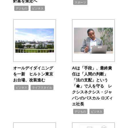
針案を策定へ
,
スポーツ
,
,
デジもの
ビジネス
オールデイダイニング
AIは「手段」、最終責
を一新 ヒルトン東京
任は「人間の判断」
お台場、改装進む
「法の支配」という
「傘」で人を守る レ
,
,
ビジネス
ライフスタイル
クシスネクシス・ジャ
パンのパスカル ロズィ
エ社長
,
,
デジもの
ビジネス