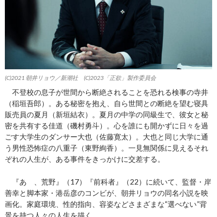
(C)2021 朝井リョウ／新潮社 (C)2023「正欲」製作委員会
不登校の息子が世間から断絶されることを恐れる検事の寺井
（稲垣吾郎）。ある秘密を抱え、自ら世間との断絶を望む寝具
販売員の夏月（新垣結衣）。夏月の中学の同級生で、彼女と秘
密を共有する佳道（磯村勇斗）。心を誰にも開かずに日々を過
ごす大学生のダンサー大也（佐藤寛太）。大也と同じ大学に通
う男性恐怖症の八重子（東野絢香）。一見無関係に見えるそれ
ぞれの人生が、ある事件をきっかけに交差する。
『あゝ、荒野』（17）『前科者』（22）に続いて、監督・岸
善幸と脚本家・港岳彦のコンビが、朝井リョウの同名小説を映
画化。家庭環境、性的指向、容姿などさまざまな“選べない”背
景を持つ人々の人生を描く。