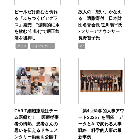
ビールだけ飲むと倒れ
故人の「想い」かなえ
る「ふらつくビアグラ
る 遺贈寄付 日本財
ス」発売 “強制的に水
団名誉会長 笹川陽平氏
を飲む”仕掛けで適正飲
×フリーアナウンサー
酒を後押し
長野智子氏
,
,
グルメ
ライフスタイル
PR
CAR T細胞療法はチー
「第4回科学的人事アワ
ム医療だ！ 医療従事
ード2025」を開催 デ
者の情熱、患者さんの
ータとAIで変わる人事
思いを伝えるドキュメ
戦略 科学的人事の最
ンタリー動画を公開中
新事例