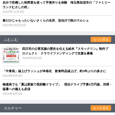
自分で収穫した秋野菜を使って芋煮作りを体験 埼玉県加須市の「ファミリー
ランドむさしの村」
2025年11月4日
春だけじゃもったいないさくらの名所、加治川で秋のマルシェ
2025年10月23日
ふむふむ
もっと見る
四日市の公害克服の歴史を伝える絵本『スモックリン』制作プ
ロジェクト クラウドファンディングで支援を募集
2026年8月5日
「中東発」値上げラッシュが本格化 飲食料品値上げ、約3年ぶりの多さに
2026年8月4日
物価高でも「夏は家族で長距離ドライブ」 宿泊ドライブ予算4万円超、渋滞・
猛暑への備えも必須
2026年8月3日
カルチャー
もっと見る