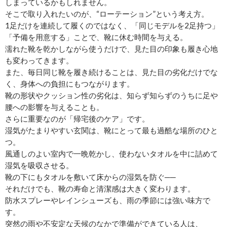
しまっているかもしれません。
そこで取り入れたいのが、“ローテーション”という考え方。
1足だけを連続して履くのではなく、「同じモデルを2足持つ」
「予備を用意する」ことで、靴に休む時間を与える。
濡れた靴を乾かしながら使うだけで、見た目の印象も履き心地
も変わってきます。
また、毎日同じ靴を履き続けることは、見た目の劣化だけでな
く、身体への負担にもつながります。
靴の形状やクッション性の劣化は、知らず知らずのうちに足や
腰への影響を与えることも。
さらに重要なのが「帰宅後のケア」です。
湿気がたまりやすい玄関は、靴にとって最も過酷な場所のひと
つ。
風通しのよい室内で一晩乾かし、使わないタオルを中に詰めて
湿気を吸収させる。
靴の下にもタオルを敷いて床からの湿気を防ぐ──
それだけでも、靴の寿命と清潔感は大きく変わります。
防水スプレーやレインシューズも、雨の季節には強い味方で
す。
突然の雨や不安定な天候のなかで準備ができている人は、