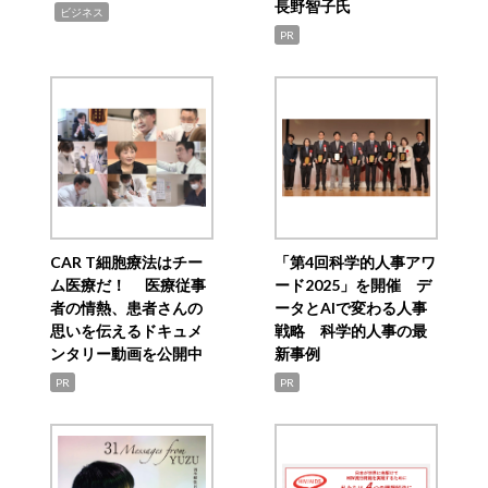
長野智子氏
,
ビジネス
PR
CAR T細胞療法はチー
「第4回科学的人事アワ
ム医療だ！ 医療従事
ード2025」を開催 デ
者の情熱、患者さんの
ータとAIで変わる人事
思いを伝えるドキュメ
戦略 科学的人事の最
ンタリー動画を公開中
新事例
PR
PR