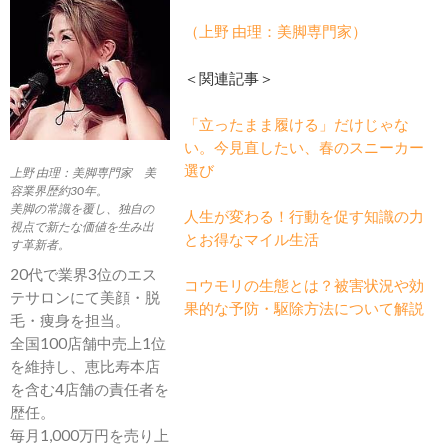
（上野 由理：美脚専門家）
＜関連記事＞
「立ったまま履ける」だけじゃな
い。今見直したい、春のスニーカー
選び
上野 由理：美脚専門家 美
容業界歴約30年。
美脚の常識を覆し、独自の
人生が変わる！行動を促す知識の力
視点で新たな価値を生み出
とお得なマイル生活
す革新者。
20代で業界3位のエス
コウモリの生態とは？被害状況や効
テサロンにて美顔・脱
果的な予防・駆除方法について解説
毛・痩身を担当。
全国100店舗中売上1位
を維持し、恵比寿本店
を含む4店舗の責任者を
歴任。
毎月1,000万円を売り上