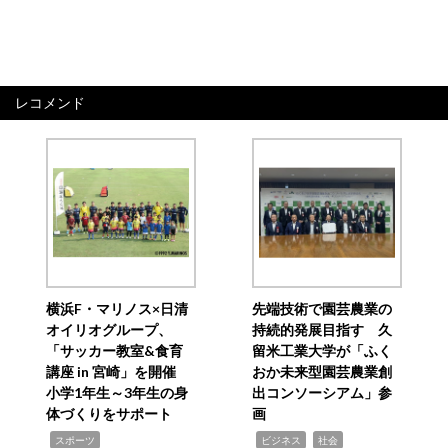
レコメンド
横浜F・マリノス×日清
先端技術で園芸農業の
オイリオグループ、
持続的発展目指す 久
「サッカー教室&食育
留米工業大学が「ふく
講座 in 宮崎」を開催
おか未来型園芸農業創
小学1年生～3年生の身
出コンソーシアム」参
体づくりをサポート
画
,
,
,
スポーツ
ビジネス
社会