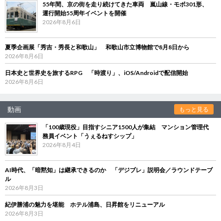
55年間、京の街を走り続けてきた車両 嵐山線・モボ301形、
運行開始55周年イベントを開催
2026年8月6日
夏季企画展「秀吉・秀長と和歌山」 和歌山市立博物館で8月8日から
2026年8月6日
日本史と世界史を旅するRPG 「時渡り」、iOS/Androidで配信開始
2026年8月6日
動画
もっと見る
「100歳現役」目指すシニア1500人が集結 マンション管理代
務員イベント「うぇるねすシップ」
2026年8月4日
AI時代、「暗黙知」は継承できるのか 「デジブレ」説明会／ラウンドテーブ
ル
2026年8月3日
紀伊勝浦の魅力を堪能 ホテル浦島、日昇館をリニューアル
2026年8月3日