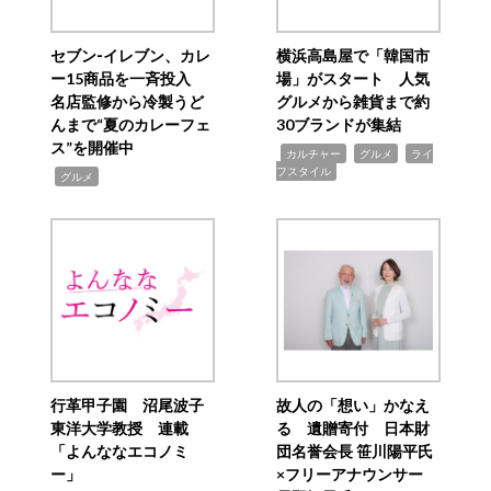
セブン‐イレブン、カレ
横浜高島屋で「韓国市
ー15商品を一斉投入
場」がスタート 人気
名店監修から冷製うど
グルメから雑貨まで約
んまで“夏のカレーフェ
30ブランドが集結
ス”を開催中
,
,
,
カルチャー
グルメ
ライ
フスタイル
,
グルメ
行革甲子園 沼尾波子
故人の「想い」かなえ
東洋大学教授 連載
る 遺贈寄付 日本財
「よんななエコノミ
団名誉会長 笹川陽平氏
ー」
×フリーアナウンサー