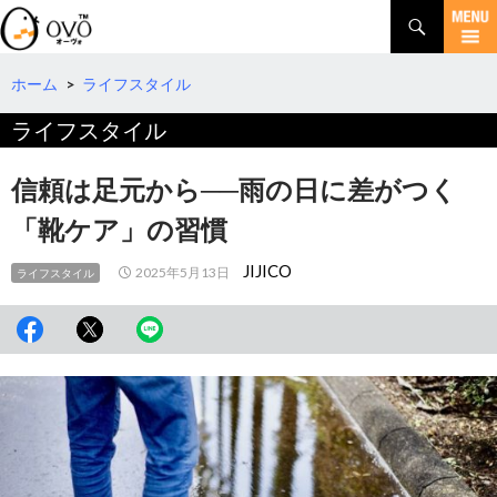
検
索
コ
ン
テ
ホーム
>
ライフスタイル
ン
ライフスタイル
ツ
へ
移
信頼は足元から──雨の日に差がつく
動
「靴ケア」の習慣
JIJICO
2025年5月13日
ライフスタイル