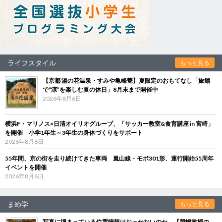
ライフスタイル
もっと見る
【京都 湯の花温泉・すみや亀峰菴】夏限定のおもてなし「旅館
で“涼”を楽しむ夏の休日」8月末まで開催中
2026年8月6日
横浜F・マリノス×日清オイリオグループ、「サッカー教室&食育講座 in 宮崎」
を開催 小学1年生～3年生の身体づくりをサポート
2026年8月6日
55年間、京の街を走り続けてきた車両 嵐山線・モボ301形、運行開始55周年
イベントを開催
2026年8月6日
まめ学
もっと見る
写真に埋まっている位置情報はおっかないのか 【岡嶋教授の