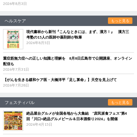
2026年8月3日
ヘルスケア
もっと見る
現代書林から新刊『こんなときには、まず、漢方！』 漢方三
考塾の15人の医師や薬剤師が執筆
2026年8月5日
重症筋無力症への正しい知識と理解を 8月8日広島市で公開講座、オンライン
配信も
2026年7月31日
【がんを生きる緩和ケア医・大橋洋平「足し算命」】天空を見上げて
2026年7月28日
フェスティバル
もっと見る
絶品屋台グルメが全国各地から大集結 “庶民派食フェス”第4
回「川口×絶品グルメビール＆日本酒祭り2026」を開催
2026年4月15日