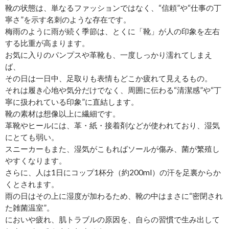
靴の状態は、単なるファッションではなく、“信頼”や“仕事の丁
寧さ”を示す名刺のような存在です。
梅雨のように雨が続く季節は、とくに「靴」が人の印象を左右
する比重が高まります。
お気に入りのパンプスや革靴も、一度しっかり濡れてしまえ
ば、
その日は一日中、足取りも表情もどこか疲れて見えるもの。
それは履き心地や気分だけでなく、周囲に伝わる“清潔感”や“丁
寧に扱われている印象”に直結します。
靴の素材は想像以上に繊細です。
革靴やヒールには、革・紙・接着剤などが使われており、湿気
にとても弱い。
スニーカーもまた、湿気がこもればソールが傷み、菌が繁殖し
やすくなります。
さらに、人は1日にコップ1杯分（約200ml）の汗を足裏からか
くとされます。
雨の日はその上に湿度が加わるため、靴の中はまさに“密閉され
た雑菌温室”。
においや疲れ、肌トラブルの原因を、自らの習慣で生み出して