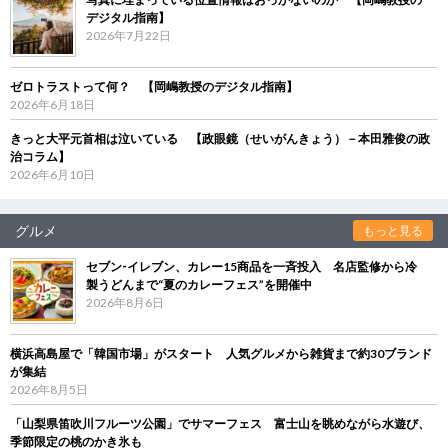
デジタル指南】
2026年7月22日
ゼロトラストって何？ 【岡嶋教授のデジタル指南】
2026年6月18日
きっと大平元首相は泣いている 【政眼鏡（せいがんきょう）－本田雅俊の政
治コラム】
2026年6月10日
グルメ
もっと見る
セブン‐イレブン、カレー15商品を一斉投入 名店監修から冷
製うどんまで“夏のカレーフェス”を開催中
2026年8月6日
横浜高島屋で「韓国市場」がスタート 人気グルメから雑貨まで約30ブランド
が集結
2026年8月5日
「山梨県笛吹川フルーツ公園」でサマーフェス 富士山を眺めながら水遊び、
季節限定の桃のかき氷も