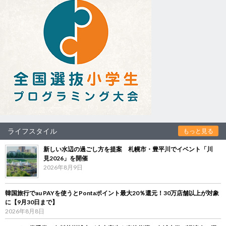
ライフスタイル
もっと見る
新しい水辺の過ごし方を提案 札幌市・豊平川でイベント「川
見2026」を開催
2026年8月9日
韓国旅行でau PAYを使うとPontaポイント最大20％還元！30万店舗以上が対象
に【9月30日まで】
2026年8月8日