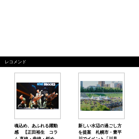
レコメンド
魂込め、あふれる躍動
新しい水辺の過ごし方
感 【正田裕生 コラ
を提案 札幌市・豊平
ム 直線・曲線・斜め
川でイベント「川見