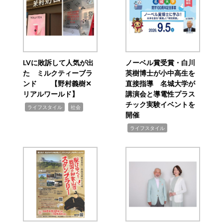
LVに敗訴して人気が出
ノーベル賞受賞・白川
た ミルクティーブラ
英樹博士が小中高生を
ンド 【野村義樹✕
直接指導 名城大学が
リアルワールド】
講演会と導電性プラス
チック実験イベントを
,
,
ライフスタイル
社会
開催
,
ライフスタイル