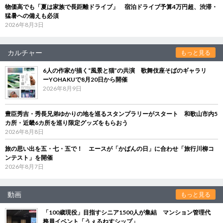
物価高でも「夏は家族で長距離ドライブ」 宿泊ドライブ予算4万円超、渋滞・
猛暑への備えも必須
2026年8月3日
カルチャー
もっと見る
6人の作家が描く“風景と猫”の共演 歌舞伎座そばのギャラリ
ーYOHAKUで8月20日から開催
2026年8月9日
豊臣秀吉・秀長兄弟ゆかりの地を巡るスタンプラリーがスタート 和歌山市内5
カ所・近畿6カ所を巡り限定グッズをもらおう
2026年8月8日
旅の思い出を五・七・五で！ エースが「かばんの日」に合わせ「旅行川柳コ
ンテスト」を開催
2026年8月7日
動画
もっと見る
「100歳現役」目指すシニア1500人が集結 マンション管理代
務員イベント「うぇるねすシップ」