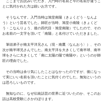
ここまでお読みいただき、入門時の名前と今の名前が違うこ
とに気付かれた方は鋭いお方です。
そうなんです。入門当時は旭堂南陽（きょくどう・なんよ
う）という芸名でした。師匠が当時、旭堂小南陵（きょくど
う・こなんりょう、後の四代目・旭堂南陵）でしたので、その
お名前の一文字を頂いて「南陽」と名付けていただきました。
筆頭弟子が南太平洋兄さん（現・南鷹〈なんおう〉）、その
次が南半球兄さんでした。南太平洋を大きくして南半球、南半
球をさらに大きくして「南に太陽の陽で南陽や」というのが師
匠の理由でした。
その当時は余り気にしたことはなかったのですが、後になっ
て実にいい名前を頂いたことに気付くのでした。無知というの
は恐ろしいものです。
無知なのに、なぜ伝統話芸の世界に近づいたのか、そこのお
話は高校受験にさかのぼります。