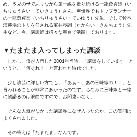
め、５児の母でありながら第一線を走り続ける一龍斎貞鏡（い
ちりゅうさい・ていきょう）さん、声優界でもトップランナー
の一龍斎貞友（いちりゅうさい・ていゆう）先生、そして鈴本
演芸場のトリを任される宝井琴調（たからい・きんちょう）先
生など、今、講談師は様々な舞台で活躍しております。
▼たまたま入ってしまった講談
しかし、僕が入門した2001年当時、「講談をしています」と
いうと、「何それ？」と言われた時代でした。
少し演芸に詳しい方でも、「あぁ～、あの三味線の！！」と
言われることが非常に多かったのです。ちなみに三味線と一緒
に物語るのは浪曲ですので、お間違いなく。
そんな人気がなかった講談界になぜ入ったのか、この質問は
よくされました。
その答えは「たまたま」なんです。