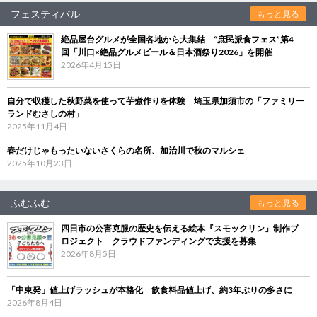
フェスティバル
もっと見る
絶品屋台グルメが全国各地から大集結 “庶民派食フェス”第4
回「川口×絶品グルメビール＆日本酒祭り2026」を開催
2026年4月15日
自分で収穫した秋野菜を使って芋煮作りを体験 埼玉県加須市の「ファミリー
ランドむさしの村」
2025年11月4日
春だけじゃもったいないさくらの名所、加治川で秋のマルシェ
2025年10月23日
ふむふむ
もっと見る
四日市の公害克服の歴史を伝える絵本『スモックリン』制作プ
ロジェクト クラウドファンディングで支援を募集
2026年8月5日
「中東発」値上げラッシュが本格化 飲食料品値上げ、約3年ぶりの多さに
2026年8月4日