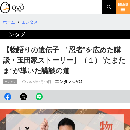
検
索
コ
ン
テ
ホーム
>
エンタメ
ン
エンタメ
ツ
へ
移
【物語りの遺伝子 “忍者”を広めた講
動
談・玉田家ストーリー】（１）“たまた
ま”が導いた講談の道
エンタメOVO
2025年8月14日
エンタメ