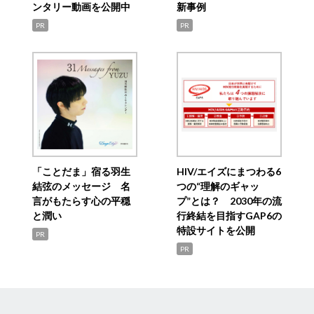
ンタリー動画を公開中
新事例
PR
PR
「ことだま」宿る羽生
HIV/エイズにまつわる6
結弦のメッセージ 名
つの“理解のギャッ
言がもたらす心の平穏
プ”とは？ 2030年の流
と潤い
行終結を目指すGAP6の
特設サイトを公開
PR
PR