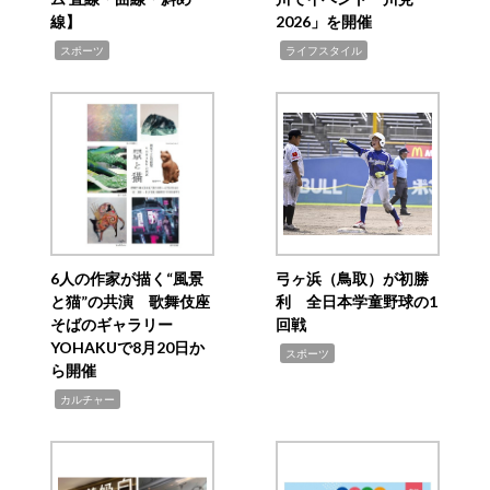
線】
2026」を開催
,
,
スポーツ
ライフスタイル
6人の作家が描く“風景
弓ヶ浜（鳥取）が初勝
と猫”の共演 歌舞伎座
利 全日本学童野球の1
そばのギャラリー
回戦
YOHAKUで8月20日か
,
スポーツ
ら開催
,
カルチャー