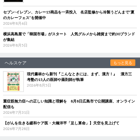
セブン‐イレブン、カレー15商品を一斉投入 名店監修から冷製うどんまで“夏
のカレーフェス”を開催中
2026年8月6日
横浜高島屋で「韓国市場」がスタート 人気グルメから雑貨まで約30ブランド
が集結
2026年8月5日
ヘルスケア
もっと見る
現代書林から新刊『こんなときには、まず、漢方！』 漢方三
考塾の15人の医師や薬剤師が執筆
2026年8月5日
重症筋無力症への正しい知識と理解を 8月8日広島市で公開講座、オンライン
配信も
2026年7月31日
【がんを生きる緩和ケア医・大橋洋平「足し算命」】天空を見上げて
2026年7月28日