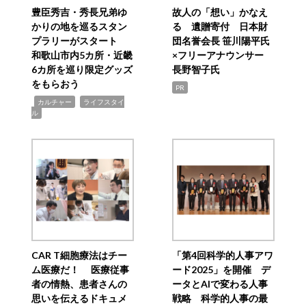
豊臣秀吉・秀長兄弟ゆ
故人の「想い」かなえ
かりの地を巡るスタン
る 遺贈寄付 日本財
プラリーがスタート
団名誉会長 笹川陽平氏
和歌山市内5カ所・近畿
×フリーアナウンサー
6カ所を巡り限定グッズ
長野智子氏
をもらおう
PR
,
,
カルチャー
ライフスタイ
ル
CAR T細胞療法はチー
「第4回科学的人事アワ
ム医療だ！ 医療従事
ード2025」を開催 デ
者の情熱、患者さんの
ータとAIで変わる人事
思いを伝えるドキュメ
戦略 科学的人事の最