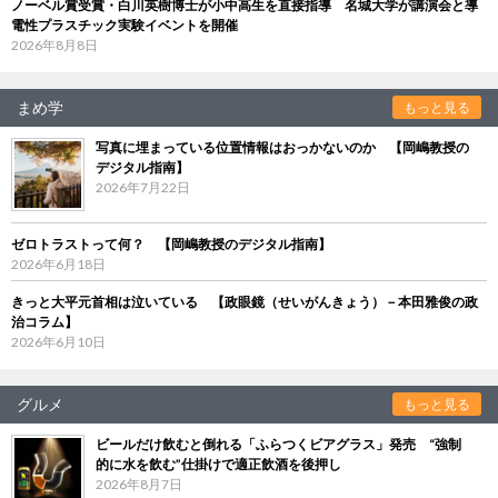
ノーベル賞受賞・白川英樹博士が小中高生を直接指導 名城大学が講演会と導
電性プラスチック実験イベントを開催
2026年8月8日
まめ学
もっと見る
写真に埋まっている位置情報はおっかないのか 【岡嶋教授の
デジタル指南】
2026年7月22日
ゼロトラストって何？ 【岡嶋教授のデジタル指南】
2026年6月18日
きっと大平元首相は泣いている 【政眼鏡（せいがんきょう）－本田雅俊の政
治コラム】
2026年6月10日
グルメ
もっと見る
ビールだけ飲むと倒れる「ふらつくビアグラス」発売 “強制
的に水を飲む”仕掛けで適正飲酒を後押し
2026年8月7日