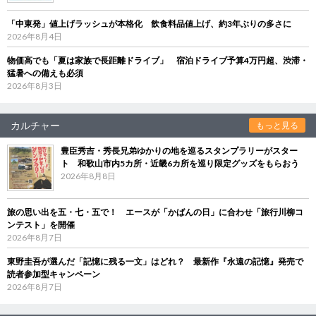
「中東発」値上げラッシュが本格化 飲食料品値上げ、約3年ぶりの多さに
2026年8月4日
物価高でも「夏は家族で長距離ドライブ」 宿泊ドライブ予算4万円超、渋滞・
猛暑への備えも必須
2026年8月3日
カルチャー
もっと見る
豊臣秀吉・秀長兄弟ゆかりの地を巡るスタンプラリーがスター
ト 和歌山市内5カ所・近畿6カ所を巡り限定グッズをもらおう
2026年8月8日
旅の思い出を五・七・五で！ エースが「かばんの日」に合わせ「旅行川柳コ
ンテスト」を開催
2026年8月7日
東野圭吾が選んだ「記憶に残る一文」はどれ？ 最新作『永遠の記憶』発売で
読者参加型キャンペーン
2026年8月7日