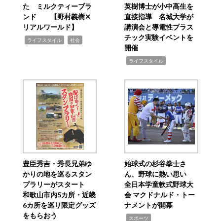
た ミルクティーブラ
英樹博士が小中高生を
ンド 【野村義樹✕
直接指導 名城大学が
リアルワールド】
講演会と導電性プラス
チック実験イベントを
,
,
ライフスタイル
社会
開催
,
ライフスタイル
豊臣秀吉・秀長兄弟ゆ
始球式の杉谷拳士さ
かりの地を巡るスタン
ん、野球に熱い思い
プラリーがスタート
全日本学童軟式野球大
和歌山市内5カ所・近畿
会 マクドナルド・トー
6カ所を巡り限定グッズ
ナメントが開幕
をもらおう
,
スポーツ