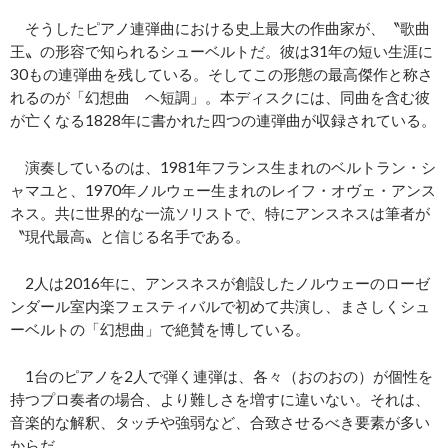
そうしたピアノ連弾曲における史上最大の作曲家が、〝歌曲
王〟の形容で知られるシューベルトだ。彼は31年の短い生涯に
30もの連弾曲を残している。そしてこの形態の最高傑作と称さ
れるのが「幻想曲 ヘ短調」。本ディスクには、同曲を含む彼
が亡くなる1828年に書かれた四つの連弾曲が収録されている。
演奏しているのは、1981年フランス生まれのベルトラン・シ
ャマユと、1970年ノルウェー生まれのレイフ・オヴェ・アンス
ネス。共に世界的な一流ソリストで、特にアンスネスは筆者が
〝現代最高〟と信じる名手である。
2人は2016年に、アンスネスが創設したノルウェーのローゼ
ンダール室内楽フェスティバルで初めて共演し、まさしくシュ
ーベルトの「幻想曲」で絶賛を博している。
1台のピアノを2人で弾く連弾は、各々（おのおの）が個性を
持つプロ奏者の場合、より難しさを増すに違いない。それは、
音楽的な解釈、タッチや強弱など、合致させるべき要素が多い
からだ。