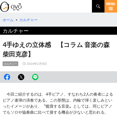
検
索
コ
ン
テ
ホーム
>
カルチャー
ン
カルチャー
ツ
へ
移
4手ゆえの立体感 【コラム 音楽の森
動
柴田克彦】
2026年2月8日
カルチャー
今回ご紹介するのは、4手ピアノ、すなわち2人の奏者による
ピアノ連弾の演奏である。この形態は、内輪で弾く楽しみとい
ったイメージがあり、〝鑑賞する音楽〟としては、同じピアノ
でもソロや協奏曲に比べて接する機会が少ないと思われる。