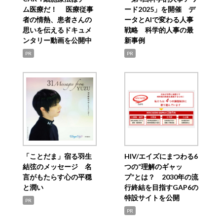
ム医療だ！ 医療従事
ード2025」を開催 デ
者の情熱、患者さんの
ータとAIで変わる人事
思いを伝えるドキュメ
戦略 科学的人事の最
ンタリー動画を公開中
新事例
PR
PR
「ことだま」宿る羽生
HIV/エイズにまつわる6
結弦のメッセージ 名
つの“理解のギャッ
言がもたらす心の平穏
プ”とは？ 2030年の流
と潤い
行終結を目指すGAP6の
特設サイトを公開
PR
PR