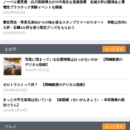
ノーベル賞受賞・白川英樹博士が小中高生を直接指導 名城大学が講演会と導
電性プラスチック実験イベントを開催
2026年8月8日
豊臣秀吉・秀長兄弟ゆかりの地を巡るスタンプラリーがスタート 和歌山市内5
カ所・近畿6カ所を巡り限定グッズをもらおう
2026年8月8日
まめ学
もっと見る
写真に埋まっている位置情報はおっかないのか 【岡嶋教授の
デジタル指南】
2026年7月22日
ゼロトラストって何？ 【岡嶋教授のデジタル指南】
2026年6月18日
きっと大平元首相は泣いている 【政眼鏡（せいがんきょう）－本田雅俊の政
治コラム】
2026年6月10日
グルメ
もっと見る