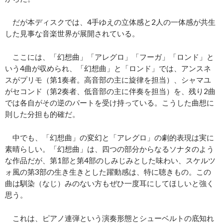
だが本ディスクでは、4手ゆえの立体感と2人の一体感が共生
した見事な音楽世界が展開されている。
ここには、「幻想曲」「アレグロ」「フーガ」「ロンド」と
いう4曲が収められ、「幻想曲」と「ロンド」では、アンスネ
スがプリモ（第1奏者。高音部の主に旋律を担当）、シャマユ
がセコンド（第2奏者、低音部の主に伴奏を担当）を、残り2曲
では各自がその逆のパートを受け持っている。こうした曲想に
則した分担も的確だ。
中でも、「幻想曲」の変幻と「アレグロ」の劇的表現は実に
素晴らしい。「幻想曲」は、四つの部分からなるソナタのよう
な作品だが、第1部と第4部のしみじみとした味わい、スケルツ
ォ風の第3部の生き生きとした躍動感は、特に聴きもの。この
曲は馴染（なじ）みのない方もぜひ一度耳にしてほしいと強く
思う。
これは、ピアノ連弾という演奏形態とシューベルトの底知れ