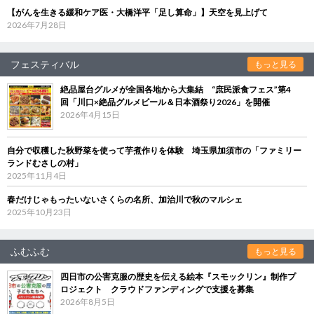
【がんを生きる緩和ケア医・大橋洋平「足し算命」】天空を見上げて
2026年7月28日
フェスティバル
もっと見る
絶品屋台グルメが全国各地から大集結 “庶民派食フェス”第4
回「川口×絶品グルメビール＆日本酒祭り2026」を開催
2026年4月15日
自分で収穫した秋野菜を使って芋煮作りを体験 埼玉県加須市の「ファミリー
ランドむさしの村」
2025年11月4日
春だけじゃもったいないさくらの名所、加治川で秋のマルシェ
2025年10月23日
ふむふむ
もっと見る
四日市の公害克服の歴史を伝える絵本『スモックリン』制作プ
ロジェクト クラウドファンディングで支援を募集
2026年8月5日