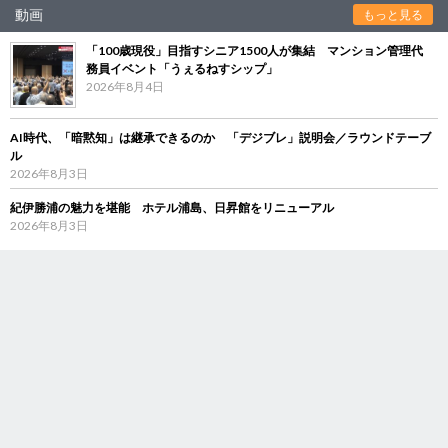
動画
もっと見る
「100歳現役」目指すシニア1500人が集結 マンション管理代
務員イベント「うぇるねすシップ」
2026年8月4日
AI時代、「暗黙知」は継承できるのか 「デジブレ」説明会／ラウンドテーブ
ル
2026年8月3日
紀伊勝浦の魅力を堪能 ホテル浦島、日昇館をリニューアル
2026年8月3日