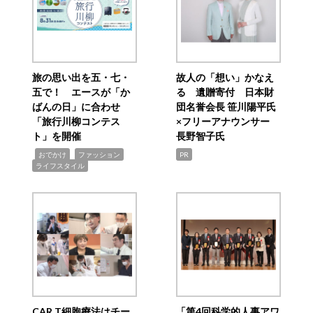
旅の思い出を五・七・
故人の「想い」かなえ
五で！ エースが「か
る 遺贈寄付 日本財
ばんの日」に合わせ
団名誉会長 笹川陽平氏
「旅行川柳コンテス
×フリーアナウンサー
ト」を開催
長野智子氏
,
,
,
おでかけ
ファッション
PR
ライフスタイル
CAR T細胞療法はチー
「第4回科学的人事アワ