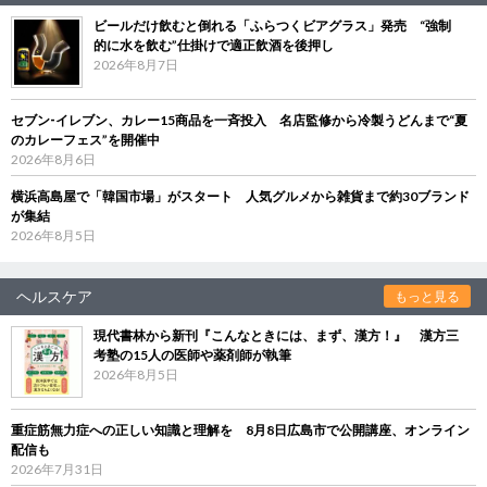
ビールだけ飲むと倒れる「ふらつくビアグラス」発売 “強制
的に水を飲む”仕掛けで適正飲酒を後押し
2026年8月7日
セブン‐イレブン、カレー15商品を一斉投入 名店監修から冷製うどんまで“夏
のカレーフェス”を開催中
2026年8月6日
横浜高島屋で「韓国市場」がスタート 人気グルメから雑貨まで約30ブランド
が集結
2026年8月5日
ヘルスケア
もっと見る
現代書林から新刊『こんなときには、まず、漢方！』 漢方三
考塾の15人の医師や薬剤師が執筆
2026年8月5日
重症筋無力症への正しい知識と理解を 8月8日広島市で公開講座、オンライン
配信も
2026年7月31日