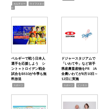
,
,
カルチャー
ライフスタイ
ル
ベルギーで戦う日本人
ドジャースタジアムで
選手を応援しよう シ
「いわて牛」など岩手
ント＝トロイデン戦全
県産農畜産物をPR JA
試合をBS10が今季も無
全農いわてが8月10日～
料放送
12日に実施
,
,
,
スポーツ
スポーツ
ビジネス