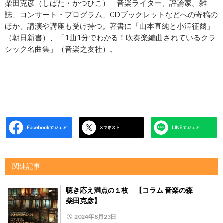
柴田克彦（しばた・かつひこ） 音楽ライター、評論家。雑
誌、コンサート・プログラム、CDブックレットなどへの寄稿の
ほか、講演や講座も受け持つ。著書に「山本直純と小澤征爾」
（朝日新書）、「1曲1分でわかる！吹奏楽編曲されているクラ
シック名曲集」（音楽之友社）。
関連記事
聴き応え満点の１枚 【コラム 音楽の森
柴田克彦】
2024年8月23日