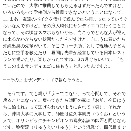
ていたので、大学に推薦してもらえるはずだったんですけど、
いろいろあって学校側から推薦できないということになって、
……まあ、友達のバイクを借りて遊んでたら捕まったっていうぐ
らいなんですけど。その浪人時代にサンディエゴに行くことに
なって、その頃はスマホもないから、向こうでどんな人が迎え
に来るかわからない状態だったんですけど、向こうに着いたら
沖縄出身の先輩がいて、そこでコーチ助手として現地の子ども
たちに空手を教えたり、昼間は先輩が経営している日本レスト
ランで働いたり。楽しかったですね。3カ月ぐらいいて、「も
うこのままサンディエゴに住もう」と思ったんですよ。
――そのままサンディエゴで暮らそうと。
そうです。でも親が「戻ってこない」って心配して、それで
戻ることになって。戻ってきたら師匠の家に「お前、今日はう
ちに泊まれ」って逃げられないようにされて（笑）。それか
ら、沖縄大学に入学して、師匠は佐久本嗣男（つぐお）という
人で、オリンピックチャンピオンの喜友名諒の師匠と同じなん
です。劉衛流（りゅうえいりゅう）という流派で、四代目まで