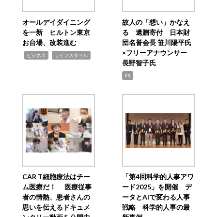
オールデイダイニング
故人の「想い」かなえ
を一新 ヒルトン東京
る 遺贈寄付 日本財
お台場、改装進む
団名誉会長 笹川陽平氏
×フリーアナウンサー
,
,
ビジネス
ライフスタイル
長野智子氏
PR
CAR T細胞療法はチー
「第4回科学的人事アワ
ム医療だ！ 医療従事
ード2025」を開催 デ
者の情熱、患者さんの
ータとAIで変わる人事
思いを伝えるドキュメ
戦略 科学的人事の最