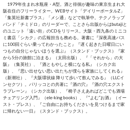
1979年生まれ水瓶座・A型。酒と徘徊が趣味の東京生まれ大
阪在住のフリーライター。WEBサイト「デイリーポータルZ」
「集英社新書プラス」「メシ通」などで執筆中。テクノラップ
バンド「チミドロ」のリーダーで、ことさら出版からはbutajiと
のユニット「遠い街」のCDをリリース。大阪・西九条のミニコ
ミ書店「シカク」の広報担当も務める。著書に『深夜高速バス
に100回ぐらい乗ってわかったこと』『遅く起きた日曜日にい
つもの自分じゃないほうを選ぶ』（スタンド・ブックス）『家
から5分の旅館に泊まる』（太田出版）、『「それから」の大
阪』（集英社）、『酒ともやしと横になる私』（シカク出
版）、『思い出せない思い出たちが僕らを家族にしてくれる』
（新潮社）、『大阪環状線 降りて歩いて飲んでみる』（LLCイ
ンセクツ）。パリッコとの共著に『酒の穴』『酒の穴エクスト
ラプレーン』（シカク出版）、『椅子さえあればどこでも酒場
チェアリング入門』（ele-king books）、『“よむ”お酒』（イー
スト・プレス）、『ご自由にお持ちくださいを見つけるまで家
に帰れない一日』（スタンド・ブックス）。