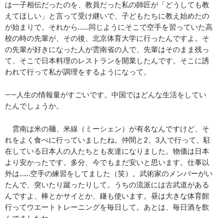
は一子相伝だったのを、教員だった私の師匠が「どうしても教
えてほしい」と言って受け継いで、子どもたちに教え始めたの
が始まりで。それから……同じようにそこで空手を習っていた高
校の時の先輩が、その後、北京体育大学に行ったんですよ。そ
の先輩が好きになった人が雲南省の人で、先輩はそのまま残っ
て、そこで日本料理のレストランを開業したんです。そこに誘
われて行って私が調理をするようになって。
――人生の情報量がすごいです。中国ではどんな生活をしてい
たんでしょうか。
雲南は米の麺、米線（ミーシェン）が有名なんですけど、そ
れをよく食べに行っていましたね。仲間と2、3人で行って、駐
在している日本人の人たちとも友達になりました。物価は日本
より安かったです。多分、今でもまだ安いと思います。仕事以
外は……空手の練習をしてました（笑）。武術家のメンバーがい
たんで、突いたり蹴ったりして。うちの流派には古武道がある
んですよ、棒とかサイとか、鎌も使います。昼は大きな体育館
行ってウエートトレーニングを毎日して。あとは、毎日酒を飲
んでましたね。