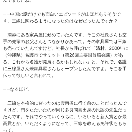
――中国の話だけでも面白いエピソードが山ほどありそうで
す。三線に関わるようになったのはなぜだったんですか？
浦添にある家具屋に勤めていたんです。そこの社長さんも空
手の先輩のお父さんとつながりがあって。その家具屋では三線
も売っていたんですけど、社長から呼ばれて「清村、2000年に
（沖縄県）名護市でサミット（第26回主要国首脳会議）があ
る。これから名護が発展するかもしれない」と。それで、名護
に三線屋さん兼家具屋さんもオープンしたんですよ。そこを手
伝って欲しいと言われて。
――なるほど。
三線を本格的に習ったのは雲南省に行く前のことだったんで
すけど、門をたたいたのが同じ多良間島出身の民謡の先生だっ
たんです。それでやっていくうちに、いろいろと新人賞とか最
高賞とか、いただくようになって、三線を教える免許状ももら
って。