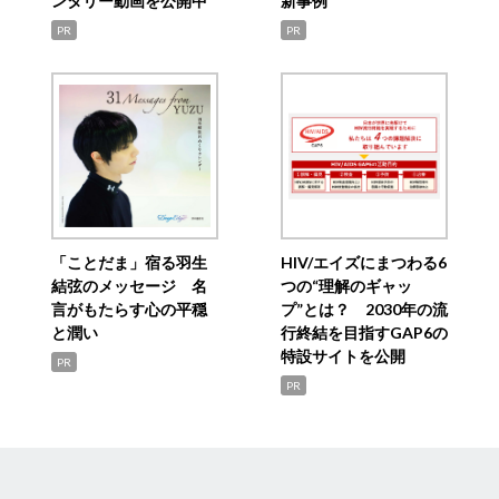
ンタリー動画を公開中
新事例
PR
PR
「ことだま」宿る羽生
HIV/エイズにまつわる6
結弦のメッセージ 名
つの“理解のギャッ
言がもたらす心の平穏
プ”とは？ 2030年の流
と潤い
行終結を目指すGAP6の
特設サイトを公開
PR
PR