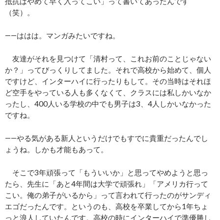
抵抗はやめて早く入ってこい」って書いてあったんです
（笑）。
――ははは。マンガみたいですね。
友達がそれを見つけて「清村って、これお前のことじゃない
か？」ってびっくりしてました。それで高校から始めて、個人
ですけど、インターハイに行ったりもして。その当時はそれほ
ど空手をやっている人も多くなくて、クラスには私しかいなか
ったし、400人いる学校の中でも男子は3、4人しかいなかった
ですね。
――やる気がある新人というだけでもすでに貴重だったんでし
ょうね。しかも才能もあって。
そこで3年頑張って「もういいか」と思ってやめようと思っ
たら、先生に「あと4年間は大学で頑張れ」「アメリカ行って
こい。俺の弟子がいるから」って言われて行ったのがサンディ
エゴだったんです。というのも、高校を卒業してから1年ちょ
っと浪人していたんです。高校の時にインターハイで準優勝し