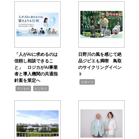
「人がAIに求めるのは
日野川の風を感じて絶
信頼し相談できるこ
品ジビエも満喫 鳥取
と」 ロジカがAI事業
のサイクリングイベン
者と導入機関の共通指
ト
針案を策定へ
,
スポーツ
,
,
デジもの
ビジネス