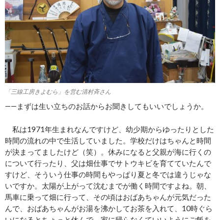
「三線工房きよむら」を営む清村斉さん
――まずは生い立ちのお話からお聞きしてもいいでしょうか。
私は1971年生まれなんですけど、幼少期からゆったりとした
時間の流れの中で生活していました。学校だけはちゃんと時間
が決まってましたけど（笑）。休みになると父親が海に行くの
について行ったり、父は畑仕事でサトウキビを育てていたんで
すけど、そういう仕事の時間もやっぱり夏と冬では違うじゃな
いですか。太陽が上がって沈むまでが働く時間ですよね。朝、
馬車に乗って畑に行って、その頃はおばあちゃんが元気だった
んで、おばあちゃんがお湯を沸かしてお茶を入れて、10時ぐら
いになるとちょっと休んで、家に帰らなくていいようにご飯を