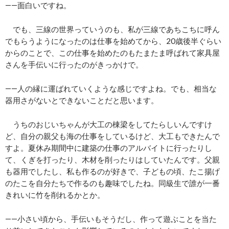
――面白いですね。
でも、三線の世界っていうのも、私が三線であちこちに呼ん
でもらうようになったのは仕事を始めてから、20歳後半ぐらい
からのことで、この仕事を始めたのもたまたま呼ばれて家具屋
さんを手伝いに行ったのがきっかけで。
――人の縁に運ばれていくような感じですよね。でも、相当な
器用さがないとできないことだと思います。
うちのおじいちゃんが大工の
棟梁
をしてたらしいんですけ
ど、自分の親父も海の仕事をしているけど、大工もできたんで
すよ。夏休み期間中に建築の仕事のアルバイトに行ったりし
て、くぎを打ったり、木材を削ったりはしていたんです。父親
も器用でしたし、私も作るのが好きで、子どもの頃、たこ揚げ
のたこを自分たちで作るのも趣味でしたね。同級生で誰が一番
きれいに竹を削れるかとか。
――小さい頃から、手伝いもそうだし、作って遊ぶことを当た