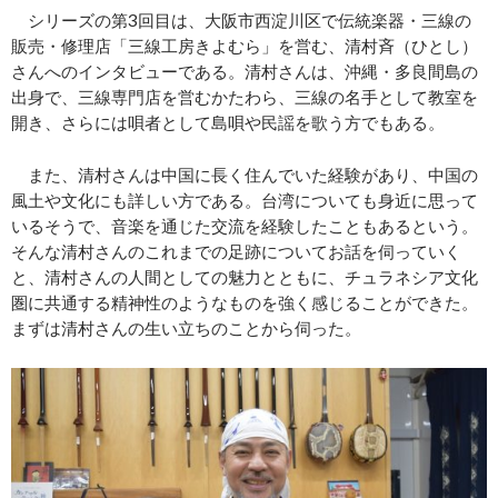
シリーズの第3回目は、大阪市西淀川区で伝統楽器・三線の
販売・修理店「三線工房きよむら」を営む、清村斉（ひとし）
さんへのインタビューである。清村さんは、沖縄・多良間島の
出身で、三線専門店を営むかたわら、三線の名手として教室を
開き、さらには唄者として島唄や民謡を歌う方でもある。
また、清村さんは中国に長く住んでいた経験があり、中国の
風土や文化にも詳しい方である。台湾についても身近に思って
いるそうで、音楽を通じた交流を経験したこともあるという。
そんな清村さんのこれまでの足跡についてお話を伺っていく
と、清村さんの人間としての魅力とともに、チュラネシア文化
圏に共通する精神性のようなものを強く感じることができた。
まずは清村さんの生い立ちのことから伺った。