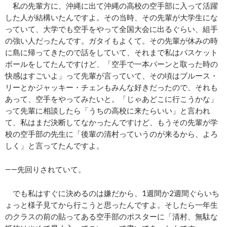
私の先輩方に、沖縄に出て沖縄の高校の空手部に入って活躍
した人が結構いたんですよ。その当時、その先輩が大学生にな
っていて、大学でも空手をやって全国大会に出るぐらい、組手
の強い人だったんです。ガタイもよくて。その先輩が休みの時
に島に帰ってきたので話をしていて、それまで私はバスケット
ボールをしてたんですけど、「空手で一本パーンと取った時の
快感はすごいよ」って先輩が言っていて、その頃はブルース・
リーとかジャッキー・チェンもみんな好きだったので、それも
あって、空手をやってみたいと。「じゃあどこに行こうかな」
って先輩に相談したら「うちの高校に来たらいい」と言われ
て、私はまだ決断してなかったんですけど、もうその先輩が学
校の空手部の先生に「後輩の清村っていうのが来るから、よろ
しく」と言ってたんですよ。
――先回りされていて。
でも私はすぐに決めるのは嫌だから、1週間か2週間ぐらいち
ょっと様子見てから行こうと思ったんですよ。そしたら一年生
のクラスの前の貼ってある空手部のポスターに「清村、無駄な