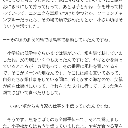
おにぎりにして持って行って、あとは芋とかね、芋を練って持
っていって、ニンニクを黒糖でつけたやつとか。ソーミンチャ
ンプルーだったら、その場で鍋で炒めたりとか、小さい頃はそ
ういう生活でした。
――その頃の多良間島では馬車で移動していたんですね。
小学校の低学年ぐらいまでは馬がいて、畑も馬で耕していま
したね。父の畑はいくつもあったんですけど、ヤギとかを飼っ
ているところが一カ所あって、その番屋に肥料を置いてるん
で、そこがメーンの畑なんです。そこには網も置いてあって、
自分たちが畑仕事をしている間に、近くがすぐ海なので、父親
が網を仕掛けにいって、それをまた取りに行って、取った魚を
畑でさばいて食べたりもして。
――小さい頃からもう家の仕事を手伝っていたんですね。
そうです。魚をさばくのも全部手伝って、それで覚えまし
た。小学校からはもう手伝っていましたよ。ヤギが食べる草を