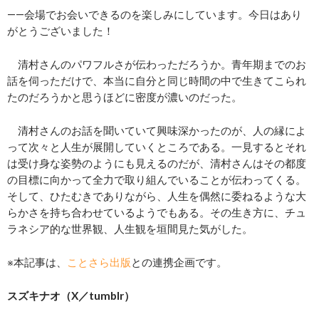
――会場でお会いできるのを楽しみにしています。今日はあり
がとうございました！
清村さんのパワフルさが伝わっただろうか。青年期までのお
話を伺っただけで、本当に自分と同じ時間の中で生きてこられ
たのだろうかと思うほどに密度が濃いのだった。
清村さんのお話を聞いていて興味深かったのが、人の縁によ
って次々と人生が展開していくところである。一見するとそれ
は受け身な姿勢のようにも見えるのだが、清村さんはその都度
の目標に向かって全力で取り組んでいることが伝わってくる。
そして、ひたむきでありながら、人生を偶然に委ねるような大
らかさを持ち合わせているようでもある。その生き方に、チュ
ラネシア的な世界観、人生観を垣間見た気がした。
※本記事は、
ことさら出版
との連携企画です。
スズキナオ（X／tumblr）