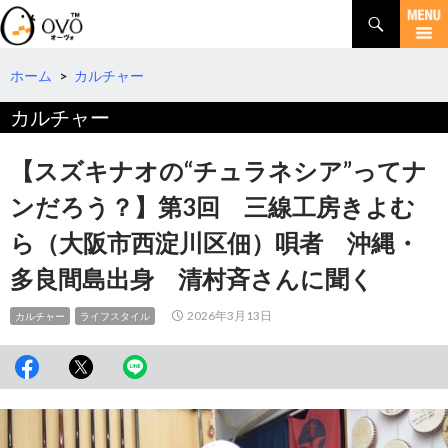
検
索
コ
ン
テ
ホーム
>
カルチャー
ン
カルチャー
ツ
へ
移
【スズキナオの“チュラネシア”ってナ
動
ンだろう？】第3回 三線工房きよむ
ら（大阪市西淀川区佃）唄者 沖縄・
多良間島出身 清村斉さんに聞く
2026年3月13日
カルチャー
ライフスタイル