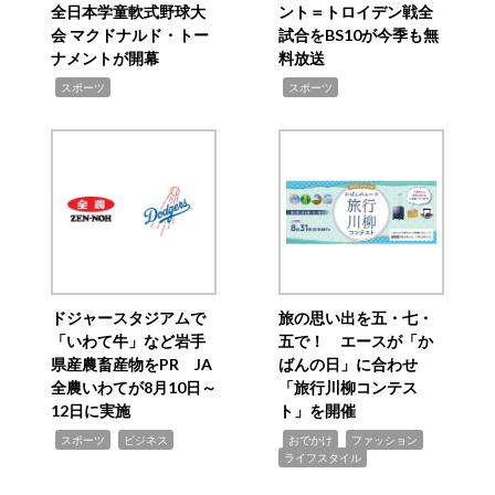
全日本学童軟式野球大
ント＝トロイデン戦全
会 マクドナルド・トー
試合をBS10が今季も無
ナメントが開幕
料放送
,
,
スポーツ
スポーツ
ドジャースタジアムで
旅の思い出を五・七・
「いわて牛」など岩手
五で！ エースが「か
県産農畜産物をPR JA
ばんの日」に合わせ
全農いわてが8月10日～
「旅行川柳コンテス
12日に実施
ト」を開催
,
,
,
,
,
スポーツ
ビジネス
おでかけ
ファッション
ライフスタイル