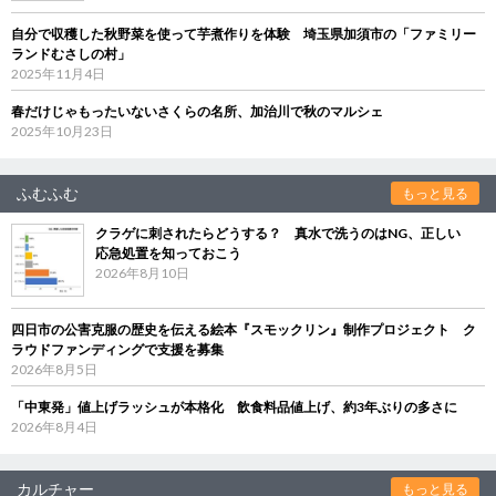
自分で収穫した秋野菜を使って芋煮作りを体験 埼玉県加須市の「ファミリー
ランドむさしの村」
2025年11月4日
春だけじゃもったいないさくらの名所、加治川で秋のマルシェ
2025年10月23日
ふむふむ
もっと見る
クラゲに刺されたらどうする？ 真水で洗うのはNG、正しい
応急処置を知っておこう
2026年8月10日
四日市の公害克服の歴史を伝える絵本『スモックリン』制作プロジェクト ク
ラウドファンディングで支援を募集
2026年8月5日
「中東発」値上げラッシュが本格化 飲食料品値上げ、約3年ぶりの多さに
2026年8月4日
カルチャー
もっと見る