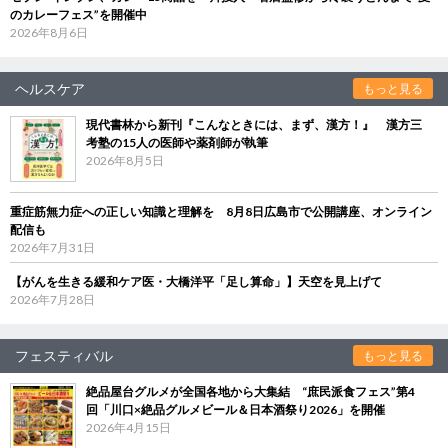
のカレーフェス”を開催中
2026年8月6日
ヘルスケア
もっと見る
現代書林から新刊『こんなときには、まず、漢方！』 漢方三
考塾の15人の医師や薬剤師が執筆
2026年8月5日
重症筋無力症への正しい知識と理解を 8月8日広島市で公開講座、オンライン
配信も
2026年7月31日
【がんを生きる緩和ケア医・大橋洋平「足し算命」】天空を見上げて
2026年7月28日
フェスティバル
もっと見る
絶品屋台グルメが全国各地から大集結 “庶民派食フェス”第4
回「川口×絶品グルメビール＆日本酒祭り2026」を開催
2026年4月15日