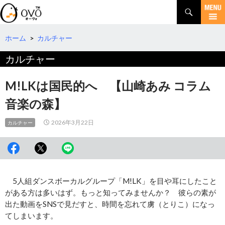
検
索
コ
ン
テ
ホーム
>
カルチャー
ン
カルチャー
ツ
へ
移
M!LKは国民的へ 【山崎あみ コラム
動
音楽の森】
2026年3月22日
カルチャー
5人組ダンスボーカルグループ「M!LK」を目や耳にしたこと
がある方は多いはず。もっと知ってみませんか？ 彼らの素が
出た動画をSNSで見だすと、時間を忘れて虜（とりこ）になっ
てしまいます。