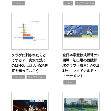
,
,
,
スポーツ
グルメ
ライフスタイル
クラゲに刺されたらど
全日本学童軟式野球の2
うする？ 真水で洗う
回戦 初出場の西陵野
のはNG、正しい応急処
球クラブ（岐阜）が3回
置を知っておこう
戦へ マクドナルド・
トーナメント
,
,
ふむふむ
ライフスタイル
,
スポーツ