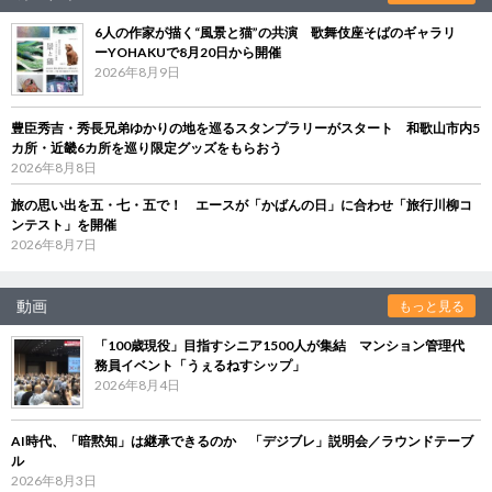
6人の作家が描く“風景と猫”の共演 歌舞伎座そばのギャラリ
ーYOHAKUで8月20日から開催
2026年8月9日
豊臣秀吉・秀長兄弟ゆかりの地を巡るスタンプラリーがスタート 和歌山市内5
カ所・近畿6カ所を巡り限定グッズをもらおう
2026年8月8日
旅の思い出を五・七・五で！ エースが「かばんの日」に合わせ「旅行川柳コ
ンテスト」を開催
2026年8月7日
動画
もっと見る
「100歳現役」目指すシニア1500人が集結 マンション管理代
務員イベント「うぇるねすシップ」
2026年8月4日
AI時代、「暗黙知」は継承できるのか 「デジブレ」説明会／ラウンドテーブ
ル
2026年8月3日