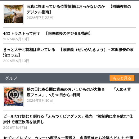
写真に埋まっている位置情報はおっかないのか 【岡嶋教授の
デジタル指南】
2026年7月22日
ゼロトラストって何？ 【岡嶋教授のデジタル指南】
2026年6月18日
きっと大平元首相は泣いている 【政眼鏡（せいがんきょう）－本田雅俊の政
治コラム】
2026年6月10日
グルメ
もっと見る
秋の日比谷公園に青森のおいしいものが大集合 「んめぇ青
森フェス」、9月18日から3日間
2026年8月10日
ビールだけ飲むと倒れる「ふらつくビアグラス」発売 “強制的に水を飲む”仕
掛けで適正飲酒を後押し
2026年8月7日
セブン‐イレブン、カレー15商品を一斉投入 名店監修から冷製うどんまで“夏