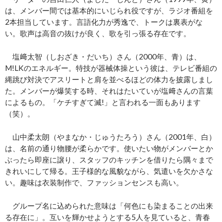
は、メンバー間では基本的にいじられ役ですが、ラジオ番組を
2本担当しています。言語化力が秀逸で、トークは裏表がな
い。歌声は高音の抜けが良く、歌を引っ張る存在です。
塩﨑太智（しおざき・だいち）さん（2000年、青）は、
M!LKのエネルギー。特技が器械体操という彼は、テレビ番組の
縄跳び対決でアスリートと肩を並べるほどの体力を披露しまし
た。メンバーが爆笑する時、それはたいていが塩﨑さんの言葉
によるもの。「ケチすぎて滅!」と言われる一面もあります
（笑）。
山中柔太朗（やまなか・じゅうたろう）さん（2001年、白）
は、名前の通り物腰が柔らかです。使いたい物がメンバーとか
ぶったら即座に譲り、スタッフのキッチンを借りたら隅々まで
きれいにして帰る。王子様的な風貌ながら、気遣いを欠かさな
い。趣味は衣装制作で、ファッションセンスも高い。
グループ名に込められた意味は「何色にも染まることの出来
る存在に」。互いを輝かせようとする5人を見ていると、青春