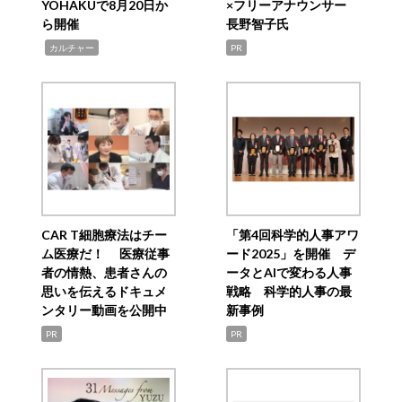
YOHAKUで8月20日か
×フリーアナウンサー
ら開催
長野智子氏
,
カルチャー
PR
CAR T細胞療法はチー
「第4回科学的人事アワ
ム医療だ！ 医療従事
ード2025」を開催 デ
者の情熱、患者さんの
ータとAIで変わる人事
思いを伝えるドキュメ
戦略 科学的人事の最
ンタリー動画を公開中
新事例
PR
PR