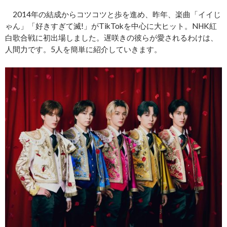
2014年の結成からコツコツと歩を進め、昨年、楽曲「イイじ
ゃん」「好きすぎて滅!」がTikTokを中心に大ヒット。NHK紅
白歌合戦に初出場しました。遅咲きの彼らが愛されるわけは、
人間力です。5人を簡単に紹介していきます。