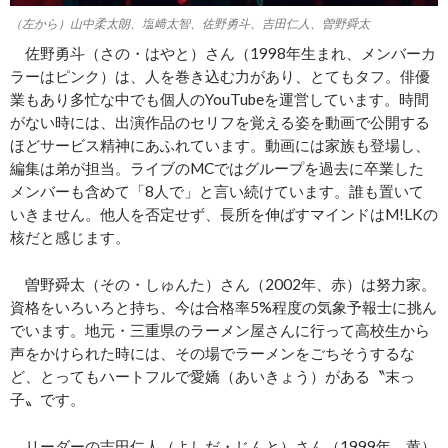
（左から）山中柔太朗、塩﨑太智、佐野勇斗、吉田仁人、曽野舜太
佐野勇斗（さの・はやと）さん（1998年生まれ、メンバーカ
ラーはピンク）は、人を巻き込む力があり、とてもタフ。俳優
業もあり多忙な中でも個人のYouTubeを運営しています。時間
がない時には、出演作品のセリフを覚える姿を動画で公開する
ほどサービス精神にあふれています。動画には家族も登場し、
編集は弟が担当。ライブのMCではグループを過去に卒業した
メンバーも含めて「8人で」と言い続けています。誰も置いて
いきません。他人を否定せず、長所を伸ばすマインドはM!LKの
核だと感じます。
曽野舜太（その・しゅんた）さん（2002年、赤）は努力家。
資格をいろいろと持ち、今は合格率5%程度の気象予報士に挑ん
でいます。地元・三重県のラーメン屋さんに行って高校生から
声をかけられた時には、その場でラーメンをごちそうするな
ど、とってもハートフルで愛嬌（あいきょう）がある〝末っ
子〟です。
リーダーの吉田仁人（よしだ・じんと）さん（1999年、黄）