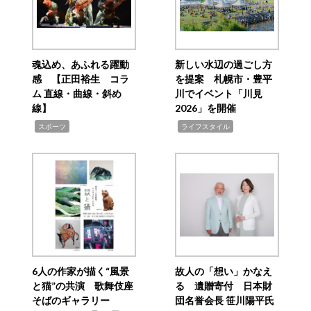
魂込め、あふれる躍動
新しい水辺の過ごし方
感 【正田裕生 コラ
を提案 札幌市・豊平
ム 直線・曲線・斜め
川でイベント「川見
線】
2026」を開催
,
,
スポーツ
ライフスタイル
6人の作家が描く“風景
故人の「想い」かなえ
と猫”の共演 歌舞伎座
る 遺贈寄付 日本財
そばのギャラリー
団名誉会長 笹川陽平氏