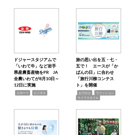
ドジャースタジアムで
旅の思い出を五・七・
「いわて牛」など岩手
五で！ エースが「か
県産農畜産物をPR JA
ばんの日」に合わせ
全農いわてが8月10日～
「旅行川柳コンテス
12日に実施
ト」を開催
,
,
,
,
,
スポーツ
ビジネス
おでかけ
ファッション
ライフスタイル