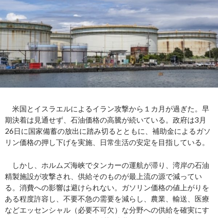
米国とイスラエルによるイラン攻撃から１カ月が過ぎた。早
期決着は見通せず、石油価格の高騰が続いている。政府は3月
26日に国家備蓄の放出に踏み切るとともに、補助金によるガソ
リン価格の押し下げを実施、日常生活の安定を目指している。
しかし、ホルムズ海峡でタンカーの運航が滞り、湾岸の石油
精製施設が攻撃され、供給そのものが最上流の源で減ってい
る。消費への影響は避けられない。ガソリン価格の値上がりを
ある程度許容し、不要不急の需要を減らし、農業、輸送、医療
などエッセンシャル（必要不可欠）な分野への供給を確実にす