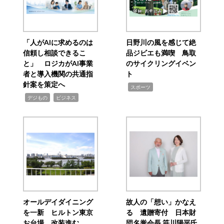
「人がAIに求めるのは
日野川の風を感じて絶
信頼し相談できるこ
品ジビエも満喫 鳥取
と」 ロジカがAI事業
のサイクリングイベン
者と導入機関の共通指
ト
針案を策定へ
,
スポーツ
,
,
デジもの
ビジネス
オールデイダイニング
故人の「想い」かなえ
を一新 ヒルトン東京
る 遺贈寄付 日本財
お台場、改装進む
団名誉会長 笹川陽平氏