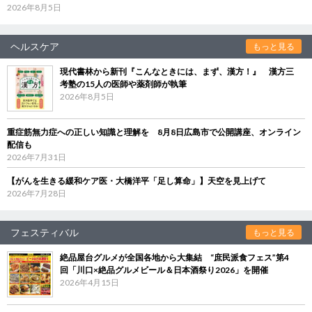
2026年8月5日
ヘルスケア
もっと見る
現代書林から新刊『こんなときには、まず、漢方！』 漢方三
考塾の15人の医師や薬剤師が執筆
2026年8月5日
重症筋無力症への正しい知識と理解を 8月8日広島市で公開講座、オンライン
配信も
2026年7月31日
【がんを生きる緩和ケア医・大橋洋平「足し算命」】天空を見上げて
2026年7月28日
フェスティバル
もっと見る
絶品屋台グルメが全国各地から大集結 “庶民派食フェス”第4
回「川口×絶品グルメビール＆日本酒祭り2026」を開催
2026年4月15日