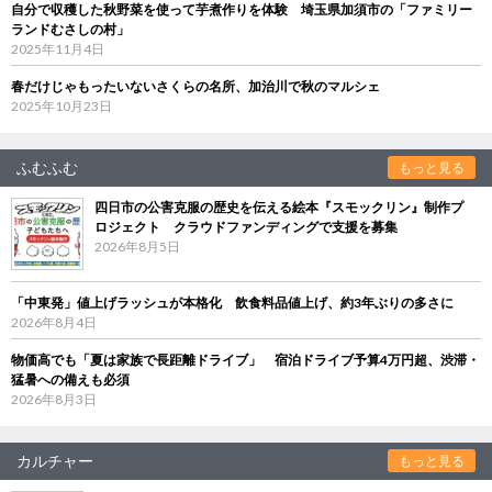
自分で収穫した秋野菜を使って芋煮作りを体験 埼玉県加須市の「ファミリー
ランドむさしの村」
2025年11月4日
春だけじゃもったいないさくらの名所、加治川で秋のマルシェ
2025年10月23日
ふむふむ
もっと見る
四日市の公害克服の歴史を伝える絵本『スモックリン』制作プ
ロジェクト クラウドファンディングで支援を募集
2026年8月5日
「中東発」値上げラッシュが本格化 飲食料品値上げ、約3年ぶりの多さに
2026年8月4日
物価高でも「夏は家族で長距離ドライブ」 宿泊ドライブ予算4万円超、渋滞・
猛暑への備えも必須
2026年8月3日
カルチャー
もっと見る