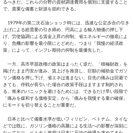
るべきだ。これらの分野の資材調達費用を個別に支援すること
で、貴重な備蓄と財源を節約できる。
1979年の第二次石油ショック時には、迅速な公定歩合の引き
上げによる総需要の引き締め、円高による輸入物価の押し下
げ、労使協調による賃金上昇の抑制、省エネルギーの徹底によ
り、危機の影響を最小限にとどめた。つまり「我慢の経済政
策」によって、インフレ期待の抑制を最優先した。
一方、高市早苗政権の政策はまったく逆だ。「積極財政」を
掲げたまま円安が進み、賃上げを推奨し、巨額の補助金でガソ
リン価格を押し下げ、省エネは進まない。目先の痛みは回避で
きても、停戦が長引いた場合の政策手段はますます制約され
る。将来のパニックを避けるためには、できるだけ早い段階で
「痛みを緩和する価格安定」から「痛みを我慢する量の確保」
にモードを切り替えることが重要だ。
日本と比べて備蓄水準が低いフィリピン、ベトナム、タイな
どでは既に、ガソリン価格の高騰による生活への影響が深刻に
なっており、ベトナム政府は日本に石油の融通を求めてきた。