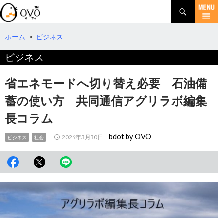
検
索
コ
ン
テ
ホーム
>
ビジネス
ン
ビジネス
ツ
へ
移
省エネモードへ切り替え必要 石油備
動
蓄の使い方 共同通信アグリラボ編集
長コラム
bdot by OVO
2026年3月30日
ビジネス
社会