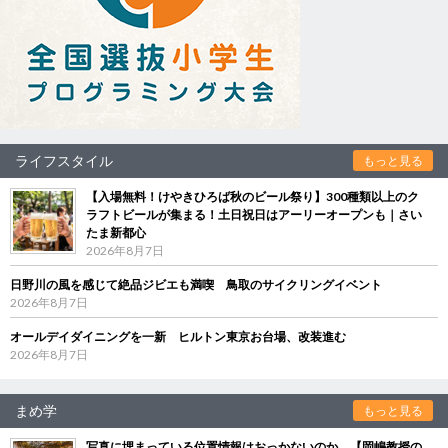
ライフスタイル
もっと見る
【入場無料！けやきひろば秋のビール祭り】300種類以上のク
ラフトビールが集まる！土日祝日はアーリーオープンも｜さい
たま新都心
2026年8月7日
日野川の風を感じて絶品ジビエも満喫 鳥取のサイクリングイベント
2026年8月7日
オールデイダイニングを一新 ヒルトン東京お台場、改装進む
2026年8月7日
まめ学
もっと見る
写真に埋まっている位置情報はおっかないのか 【岡嶋教授の