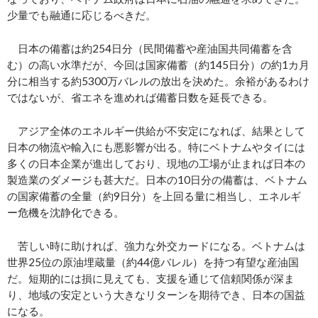
少量でも融通に応じるべきだ。
日本の備蓄は約254日分（民間備蓄や産油国共同備蓄を含
む）の高い水準だが、今回は国家備蓄（約145日分）の約1カ月
分に相当する約5300万バレルの放出を決めた。余裕があるわけ
ではないが、省エネを進めれば備蓄日数を延長できる。
アジア全体のエネルギー供給が不安定になれば、結果として
日本の物流や輸入にも悪影響が出る。特にベトナムやタイには
多くの日本企業が進出しており、現地の工場が止まれば日本の
製造業のダメージも甚大だ。日本の10日分の備蓄は、ベトナム
の国家備蓄の全量（約9日分）を上回る量に相当し、エネルギ
ー危機を沈静化できる。
苦しい時に助ければ、強力な外交カードになる。ベトナムは
世界25位の原油埋蔵量（約44億バレル）を持つ有望な産油国
だ。短期的には損に見えても、支援を通じて信頼関係が深ま
り、地域の安定という大きなリターンを期待でき、日本の国益
になる。