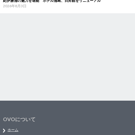
紀伊勝浦の魅力を堪能 ホテル浦島、日昇館をリニューアル
2026年8月3日
OVOについて
ホーム