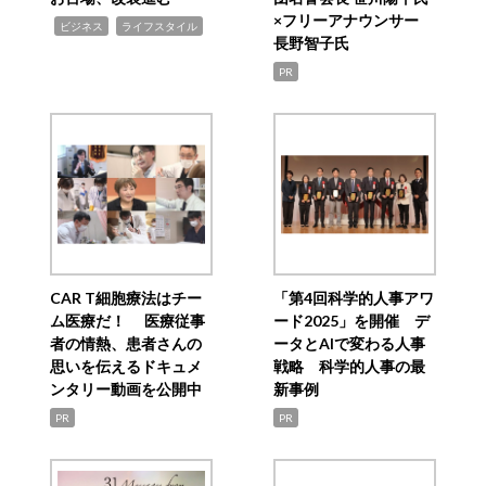
×フリーアナウンサー
,
,
ビジネス
ライフスタイル
長野智子氏
PR
CAR T細胞療法はチー
「第4回科学的人事アワ
ム医療だ！ 医療従事
ード2025」を開催 デ
者の情熱、患者さんの
ータとAIで変わる人事
思いを伝えるドキュメ
戦略 科学的人事の最
ンタリー動画を公開中
新事例
PR
PR