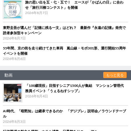
旅の思い出を五・七・五で！ エースが「かばんの日」に合わ
せ「旅行川柳コンテスト」を開催
2026年8月7日
東野圭吾が選んだ「記憶に残る一文」はどれ？ 最新作『永遠の記憶』発売で
読者参加型キャンペーン
2026年8月7日
55年間、京の街を走り続けてきた車両 嵐山線・モボ301形、運行開始55周年
イベントを開催
2026年8月6日
動画
もっと見る
「100歳現役」目指すシニア1500人が集結 マンション管理代
務員イベント「うぇるねすシップ」
2026年8月4日
AI時代、「暗黙知」は継承できるのか 「デジブレ」説明会／ラウンドテーブ
ル
2026年8月3日