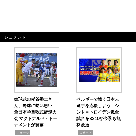
レコメンド
始球式の杉谷拳士さ
ベルギーで戦う日本人
ん、野球に熱い思い
選手を応援しよう シ
全日本学童軟式野球大
ント＝トロイデン戦全
会 マクドナルド・トー
試合をBS10が今季も無
ナメントが開幕
料放送
,
,
スポーツ
スポーツ