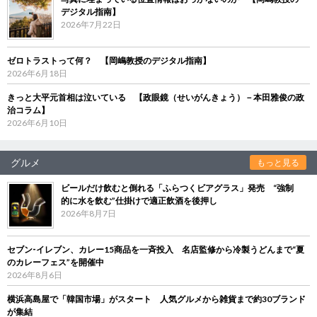
デジタル指南】
2026年7月22日
ゼロトラストって何？ 【岡嶋教授のデジタル指南】
2026年6月18日
きっと大平元首相は泣いている 【政眼鏡（せいがんきょう）－本田雅俊の政
治コラム】
2026年6月10日
グルメ
もっと見る
ビールだけ飲むと倒れる「ふらつくビアグラス」発売 “強制
的に水を飲む”仕掛けで適正飲酒を後押し
2026年8月7日
セブン‐イレブン、カレー15商品を一斉投入 名店監修から冷製うどんまで“夏
のカレーフェス”を開催中
2026年8月6日
横浜高島屋で「韓国市場」がスタート 人気グルメから雑貨まで約30ブランド
が集結