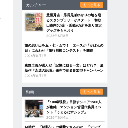
カルチャー
もっと見る
脚
豊臣秀吉・秀長兄弟ゆかりの地を巡
デ
るスタンプラリーがスタート 和歌
山市内5カ所・近畿6カ所を巡り限定
で
グッズをもらおう
の
2026年8月8日
旅の思い出を五・七・五で！ エースが「かばんの
日」に合わせ「旅行川柳コンテスト」を開催
2026年8月7日
東野圭吾が選んだ「記憶に残る一文」はどれ？ 最
新作『永遠の記憶』発売で読者参加型キャンペーン
2026年8月7日
動画
もっと見る
「100歳現役」目指すシニア1500人
が集結 マンション管理代務員イベ
ント「うぇるねすシップ」
2026年8月4日
AI時代、「暗黙知」は継承できるのか 「デジブ