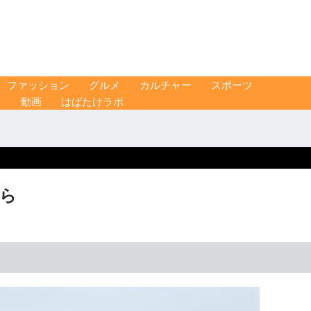
ファッション
グルメ
カルチャー
スポーツ
ス
動画
はばたけラボ
から