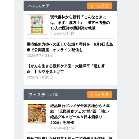
ヘルスケア
もっと見る
現代書林から新刊『こんなときに
は、まず、漢方！』 漢方三考塾の
15人の医師や薬剤師が執筆
2026年8月5日
重症筋無力症への正しい知識と理解を 8月8日広島
話
市で公開講座、オンライン配信も
で
2026年7月31日
【がんを生きる緩和ケア医・大橋洋平「足し算
命」】天空を見上げて
景
2026年7月28日
ラ
フェスティバル
もっと見る
変
よ
絶品屋台グルメが全国各地から大集
結 “庶民派食フェス”第4回「川口×
絶品グルメビール＆日本酒祭り
2026」を開催
2026年4月15日
自分で収穫した秋野菜を使って芋煮作りを体験 埼