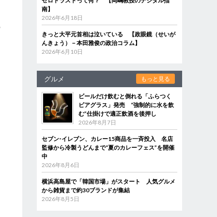
ゼロトラストって何？ 【岡嶋教授のデジタル指
南】
2026年6月18日
の
きっと大平元首相は泣いている 【政眼鏡（せいが
んきょう）－本田雅俊の政治コラム】
2026年6月10日
マ
グルメ
もっと見る
・
ビールだけ飲むと倒れる「ふらつく
ビアグラス」発売 “強制的に水を飲
む”仕掛けで適正飲酒を後押し
2026年8月7日
セブン‐イレブン、カレー15商品を一斉投入 名店
監修から冷製うどんまで“夏のカレーフェス”を開催
中
2026年8月6日
横浜高島屋で「韓国市場」がスタート 人気グルメ
から雑貨まで約30ブランドが集結
2026年8月5日