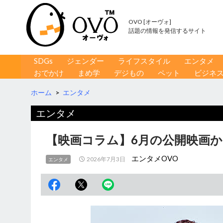
OVO [オーヴォ]
話題の情報を発信するサイト
コンテンツへ移動
検
SDGs
ジェンダー
ライフスタイル
エンタメ
索
おでかけ
まめ学
デジもの
ペット
ビジネ
ホーム
>
エンタメ
エンタメ
【映画コラム】6月の公開映画
エンタメOVO
2026年7月3日
エンタメ