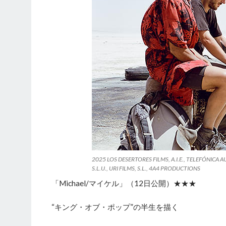
2025 LOS DESERTORES FILMS, A.I.E., TELEFÓNICA AU
S.L.U., URI FILMS, S.L., 4A4 PRODUCTIONS
「Michael/マイケル」（12日公開）★★★
“キング・オブ・ポップ”の半生を描く