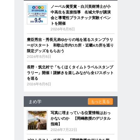
ノーベル賞受賞・白川英樹博士が小
中高生を直接指導 名城大学が講演
会と導電性プラスチック実験イベン
トを開催
2026年8月8日
豊臣秀吉・秀長兄弟ゆかりの地を巡るスタンプラリ
ーがスタート 和歌山市内5カ所・近畿6カ所を巡り
限定グッズをもらおう
2026年8月8日
長野・筑北村で「ちくほくタイムトラベルスタンプ
ラリー」開催！謎解きを楽しみながら全17スポット
を巡る
2026年8月8日
まめ学
もっと見る
写真に埋まっている位置情報はおっ
かないのか 【岡嶋教授のデジタル
指南】
2026年7月22日