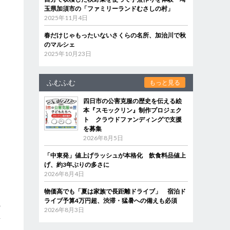
玉県加須市の「ファミリーランドむさしの村」
2025年11月4日
春だけじゃもったいないさくらの名所、加治川で秋
のマルシェ
2025年10月23日
ふむふむ
もっと見る
四日市の公害克服の歴史を伝える絵
本『スモックリン』制作プロジェク
ト クラウドファンディングで支援
を募集
2026年8月5日
「中東発」値上げラッシュが本格化 飲食料品値上
げ、約3年ぶりの多さに
2026年8月4日
物価高でも「夏は家族で長距離ドライブ」 宿泊ド
に
ライブ予算4万円超、渋滞・猛暑への備えも必須
の
2026年8月3日
事