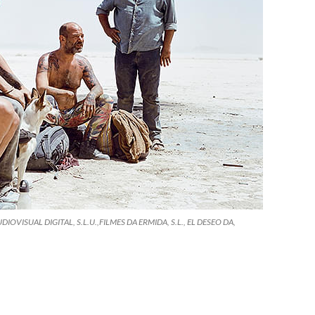
DIOVISUAL DIGITAL, S.L.U.,FILMES DA ERMIDA, S.L., EL DESEO DA,