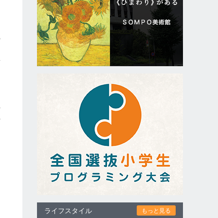
の
く
場
ド
れ
れ
知
ライフスタイル
もっと見る