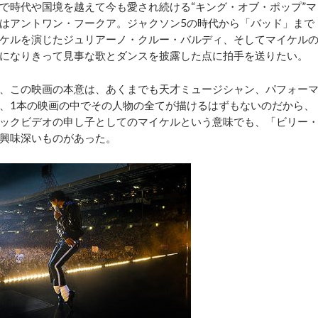
時代や国境を越えて今も愛され続ける“キング・オブ・ポップ”マ
はアントワン・フークア。ジャクソン5の時代から「バッド」まで
ケルを演じたジュリアーノ・クルー・バルディ、そしてマイケル
になりきって見事な歌とダンスを披露した点に拍手を送りたい。
、この映画の本意は、あくまでも天才ミュージシャン、パフォー
、1本の映画の中でその人物の全てが描けるはずもないのだから、
ックビデオの申し子としてのマイケルという意味でも、「ビリー
興味深いものがあった。