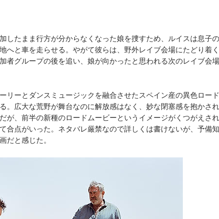
加したまま行方が分からなくなった娘を捜すため、ルイスは息子
地へと車を走らせる。やがて彼らは、野外レイブ会場にたどり着
加者グループの後を追い、娘が向かったと思われる次のレイブ会
ーリーとダンスミュージックを融合させたスペイン産の異色ロー
る。広大な荒野が舞台なのに解放感はなく、妙な閉塞感を抱かさ
だが、前半の新種のロードムービーというイメージがくつがえさ
て合点がいった。ネタバレ厳禁なので詳しくは書けないが、予備
画だと感じた。