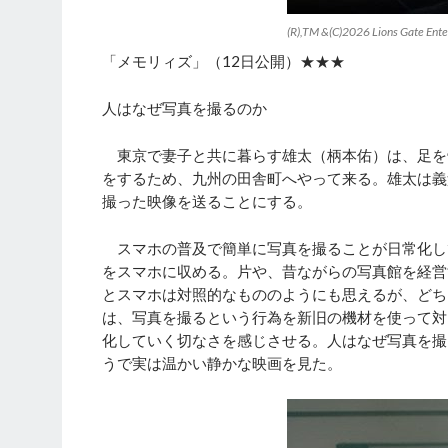
(R),TM &(C)2026 Lions Gate Enter
「メモリィズ」（12日公開）★★★
人はなぜ写真を撮るのか
東京で妻子と共に暮らす雄太（柄本佑）は、足を
をするため、九州の田舎町へやって来る。雄太は義
撮った映像を送ることにする。
スマホの普及で簡単に写真を撮ることが日常化し
をスマホに収める。片や、昔ながらの写真館を経営
とスマホは対照的なもののようにも思えるが、どち
は、写真を撮るという行為を新旧の機材を使って対
化していく切なさを感じさせる。人はなぜ写真を撮
うで実は温かい静かな映画を見た。