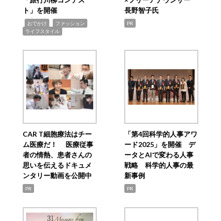
ト」を開催
長野智子氏
,
,
,
おでかけ
ファッション
PR
ライフスタイル
CAR T細胞療法はチー
「第4回科学的人事アワ
ム医療だ！ 医療従事
ード2025」を開催 デ
者の情熱、患者さんの
ータとAIで変わる人事
思いを伝えるドキュメ
戦略 科学的人事の最
ンタリー動画を公開中
新事例
PR
PR