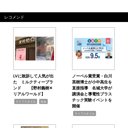
レコメンド
LVに敗訴して人気が出
ノーベル賞受賞・白川
た ミルクティーブラ
英樹博士が小中高生を
ンド 【野村義樹✕
直接指導 名城大学が
リアルワールド】
講演会と導電性プラス
チック実験イベントを
,
,
ライフスタイル
社会
開催
,
ライフスタイル