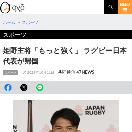
検
索
コ
ン
テ
ホーム
>
スポーツ
ン
スポーツ
ツ
へ
移
姫野主将「もっと強く」 ラグビー日本
動
代表が帰国
共同通信 47NEWS
2023年10月11日
スポーツ