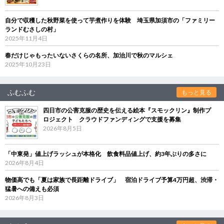
自分で収穫した秋野菜を使って芋煮作りを体験 埼玉県加須市の「ファミリー
ランドむさしの村」
2025年11月4日
春だけじゃもったいないさくらの名所、加治川で秋のマルシェ
2025年10月23日
ふむふむ
もっと見る
四日市の公害克服の歴史を伝える絵本『スモックリン』制作プ
ロジェクト クラウドファンディングで支援を募集
2026年8月5日
「中東発」値上げラッシュが本格化 飲食料品値上げ、約3年ぶりの多さに
2026年8月4日
物価高でも「夏は家族で長距離ドライブ」 宿泊ドライブ予算4万円超、渋滞・
猛暑への備えも必須
2026年8月3日