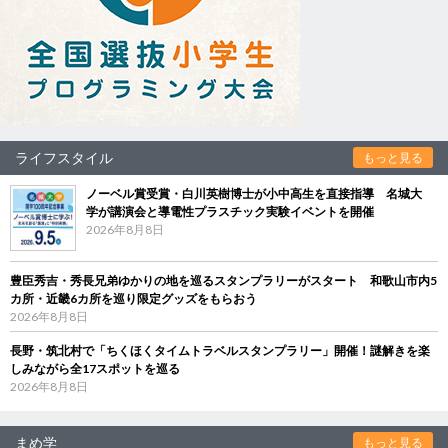
ライフスタイル
もっと見る
ノーベル賞受賞・白川英樹博士が小中高生を直接指導 名城大
学が講演会と導電性プラスチック実験イベントを開催
2026年8月8日
豊臣秀吉・秀長兄弟ゆかりの地を巡るスタンプラリーがスタート 和歌山市内5
カ所・近畿6カ所を巡り限定グッズをもらおう
2026年8月8日
長野・筑北村で「ちくほくタイムトラベルスタンプラリー」開催！謎解きを楽
しみながら全17スポットを巡る
2026年8月8日
まめ学
もっと見る