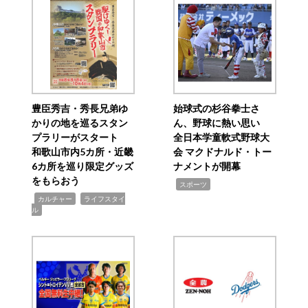
豊臣秀吉・秀長兄弟ゆ
始球式の杉谷拳士さ
かりの地を巡るスタン
ん、野球に熱い思い
プラリーがスタート
全日本学童軟式野球大
和歌山市内5カ所・近畿
会 マクドナルド・トー
6カ所を巡り限定グッズ
ナメントが開幕
をもらおう
,
スポーツ
,
,
カルチャー
ライフスタイ
ル