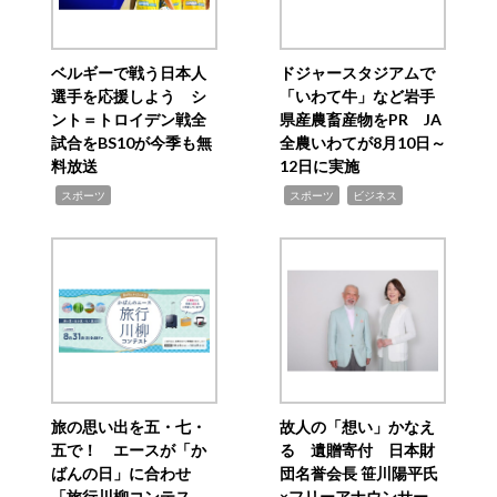
ベルギーで戦う日本人
ドジャースタジアムで
選手を応援しよう シ
「いわて牛」など岩手
ント＝トロイデン戦全
県産農畜産物をPR JA
試合をBS10が今季も無
全農いわてが8月10日～
料放送
12日に実施
,
,
,
スポーツ
スポーツ
ビジネス
旅の思い出を五・七・
故人の「想い」かなえ
五で！ エースが「か
る 遺贈寄付 日本財
ばんの日」に合わせ
団名誉会長 笹川陽平氏
「旅行川柳コンテス
×フリーアナウンサー