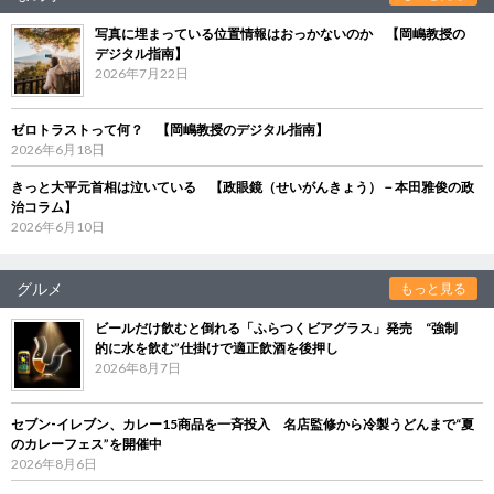
写真に埋まっている位置情報はおっかないのか 【岡嶋教授の
デジタル指南】
2026年7月22日
ゼロトラストって何？ 【岡嶋教授のデジタル指南】
2026年6月18日
きっと大平元首相は泣いている 【政眼鏡（せいがんきょう）－本田雅俊の政
治コラム】
2026年6月10日
グルメ
もっと見る
ビールだけ飲むと倒れる「ふらつくビアグラス」発売 “強制
的に水を飲む”仕掛けで適正飲酒を後押し
2026年8月7日
セブン‐イレブン、カレー15商品を一斉投入 名店監修から冷製うどんまで“夏
のカレーフェス”を開催中
2026年8月6日