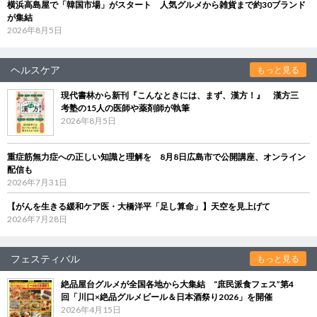
横浜高島屋で「韓国市場」がスタート 人気グルメから雑貨まで約30ブランド
が集結
2026年8月5日
ヘルスケア
もっと見る
現代書林から新刊『こんなときには、まず、漢方！』 漢方三
考塾の15人の医師や薬剤師が執筆
2026年8月5日
重症筋無力症への正しい知識と理解を 8月8日広島市で公開講座、オンライン
配信も
2026年7月31日
【がんを生きる緩和ケア医・大橋洋平「足し算命」】天空を見上げて
2026年7月28日
フェスティバル
もっと見る
絶品屋台グルメが全国各地から大集結 “庶民派食フェス”第4
回「川口×絶品グルメビール＆日本酒祭り2026」を開催
2026年4月15日