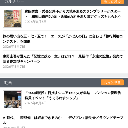
カルチャー
もっと見る
豊臣秀吉・秀長兄弟ゆかりの地を巡るスタンプラリーがスター
ト 和歌山市内5カ所・近畿6カ所を巡り限定グッズをもらおう
2026年8月8日
旅の思い出を五・七・五で！ エースが「かばんの日」に合わせ「旅行川柳コ
ンテスト」を開催
2026年8月7日
東野圭吾が選んだ「記憶に残る一文」はどれ？ 最新作『永遠の記憶』発売で
読者参加型キャンペーン
2026年8月7日
動画
もっと見る
「100歳現役」目指すシニア1500人が集結 マンション管理代
務員イベント「うぇるねすシップ」
2026年8月4日
AI時代、「暗黙知」は継承できるのか 「デジブレ」説明会／ラウンドテーブ
ル
2026年8月3日