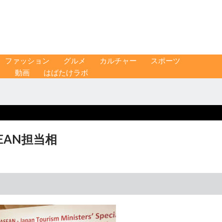
ファッション
グルメ
カルチャー
スポーツ
ス
動画
はばたけラボ
EAN担当相