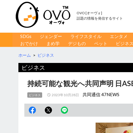
OVO [オーヴォ]
話題の情報を発信するサイト
コンテンツへ移動
検
SDGs
ジェンダー
ライフスタイル
エンタメ
索
おでかけ
まめ学
デジもの
ペット
ビジネ
ホーム
>
ビジネス
ビジネス
持続可能な観光へ共同声明 日AS
共同通信 47NEWS
2023年10月28日
ビジネス