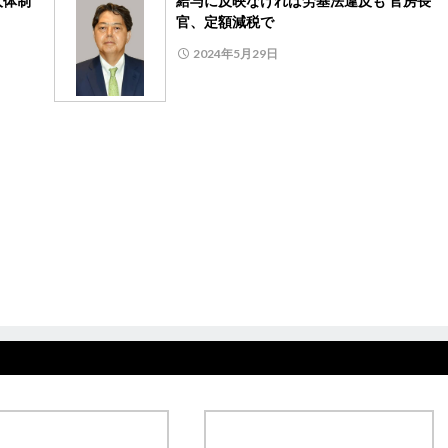
人体制
給与に反映なければ労基法違反も 官房長
官、定額減税で
2024年5月29日