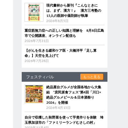
現代書林から新刊『こんなときに
は、まず、漢方！』 漢方三考塾の
15人の医師や薬剤師が執筆
2026年8月5日
重症筋無力症への正しい知識と理解を 8月8日広島
市で公開講座、オンライン配信も
2026年7月31日
【がんを生きる緩和ケア医・大橋洋平「足し算
命」】天空を見上げて
2026年7月28日
フェスティバル
もっと見る
絶品屋台グルメが全国各地から大集
結 “庶民派食フェス”第4回「川口×
絶品グルメビール＆日本酒祭り
2026」を開催
2026年4月15日
自分で収穫した秋野菜を使って芋煮作りを体験 埼
玉県加須市の「ファミリーランドむさしの村」
2025年11月4日