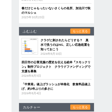
春だけじゃもったいないさくらの名所、加治川で秋
のマルシェ
2025年10月23日
ふむふむ
もっと見る
クラゲに刺されたらどうする？ 真
水で洗うのはNG、正しい応急処置を
知っておこう
2026年8月10日
四日市の公害克服の歴史を伝える絵本『スモックリ
ン』制作プロジェクト クラウドファンディングで
支援を募集
2026年8月5日
「中東発」値上げラッシュが本格化 飲食料品値上
げ、約3年ぶりの多さに
2026年8月4日
カルチャー
もっと見る