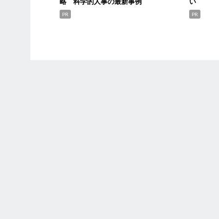
略 科学的人事の最新事例
い
PR
PR