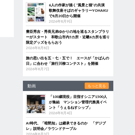
6人の作家が描く“風景と猫”の共演
歌舞伎座そばのギャラリーYOHAKU
で8月20日から開催
2026年8月9日
豊臣秀吉・秀長兄弟ゆかりの地を巡るスタンプラリ
ーがスタート 和歌山市内5カ所・近畿6カ所を巡り
限定グッズをもらおう
2026年8月8日
旅の思い出を五・七・五で！ エースが「かばんの
日」に合わせ「旅行川柳コンテスト」を開催
2026年8月7日
動画
もっと見る
「100歳現役」目指すシニア1500人
が集結 マンション管理代務員イベ
ント「うぇるねすシップ」
2026年8月4日
AI時代、「暗黙知」は継承できるのか 「デジブ
レ」説明会／ラウンドテーブル
2026年8月3日