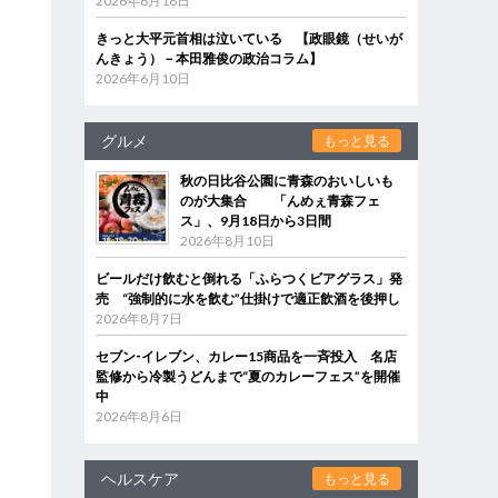
2026年6月18日
きっと大平元首相は泣いている 【政眼鏡（せいが
んきょう）－本田雅俊の政治コラム】
2026年6月10日
グルメ
もっと見る
秋の日比谷公園に青森のおいしいも
のが大集合 「んめぇ青森フェ
ス」、9月18日から3日間
2026年8月10日
ビールだけ飲むと倒れる「ふらつくビアグラス」発
売 “強制的に水を飲む”仕掛けで適正飲酒を後押し
2026年8月7日
セブン‐イレブン、カレー15商品を一斉投入 名店
監修から冷製うどんまで“夏のカレーフェス”を開催
中
2026年8月6日
ヘルスケア
もっと見る