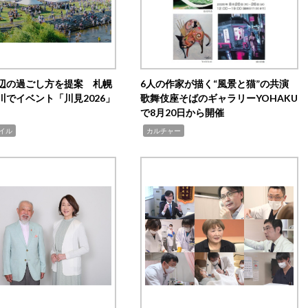
辺の過ごし方を提案 札幌
6人の作家が描く“風景と猫”の共演
川でイベント「川見2026」
歌舞伎座そばのギャラリーYOHAKU
で8月20日から開催
,
イル
カルチャー