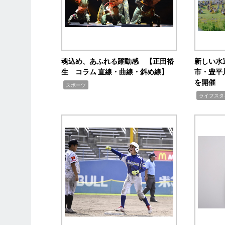
魂込め、あふれる躍動感 【正田裕
新しい水
生 コラム 直線・曲線・斜め線】
市・豊平
を開催
,
スポーツ
,
ライフスタ