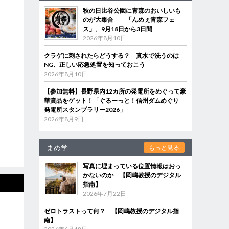
秋の日比谷公園に青森のおいしいも
のが大集合 「んめぇ青森フェ
ス」、9月18日から3日間
2026年8月10日
クラゲに刺されたらどうする？ 真水で洗うのは
NG、正しい応急処置を知っておこう
2026年8月10日
【参加無料】長野県内12カ所の発電所をめぐって豪
華賞品をゲット！「ぐるーっと！信州ダムめぐり
発電所スタンプラリー2026」
2026年8月9日
まめ学
もっと見る
写真に埋まっている位置情報はおっ
かないのか 【岡嶋教授のデジタル
指南】
2026年7月22日
ゼロトラストって何？ 【岡嶋教授のデジタル指
南】