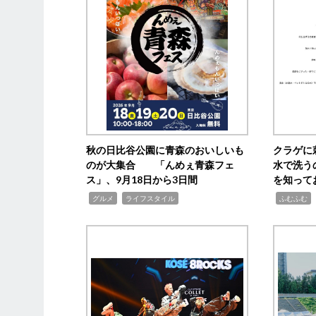
秋の日比谷公園に青森のおいしいも
クラゲに
のが大集合 「んめぇ青森フェ
水で洗う
ス」、9月18日から3日間
を知って
,
,
,
,
グルメ
ライフスタイル
ふむふむ