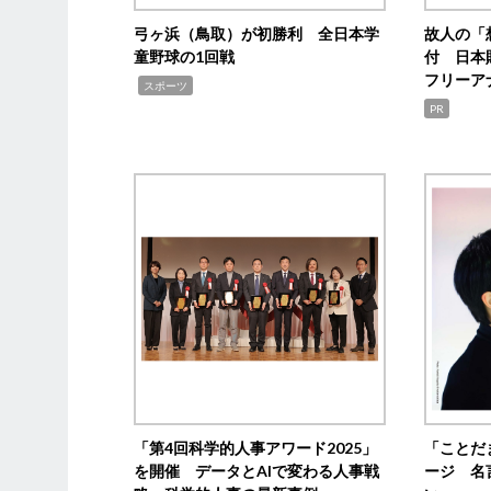
弓ヶ浜（鳥取）が初勝利 全日本学
故人の「
童野球の1回戦
付 日本
フリーア
,
スポーツ
PR
「第4回科学的人事アワード2025」
「ことだ
を開催 データとAIで変わる人事戦
ージ 名