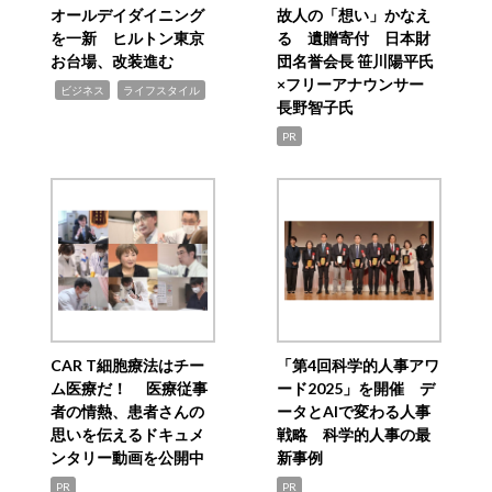
オールデイダイニング
故人の「想い」かなえ
を一新 ヒルトン東京
る 遺贈寄付 日本財
お台場、改装進む
団名誉会長 笹川陽平氏
×フリーアナウンサー
,
,
ビジネス
ライフスタイル
長野智子氏
PR
CAR T細胞療法はチー
「第4回科学的人事アワ
ム医療だ！ 医療従事
ード2025」を開催 デ
者の情熱、患者さんの
ータとAIで変わる人事
思いを伝えるドキュメ
戦略 科学的人事の最
ンタリー動画を公開中
新事例
PR
PR