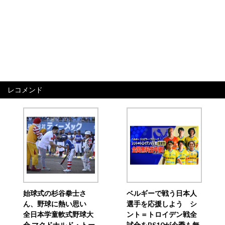
レコメンド
始球式の杉谷拳士さ
ベルギーで戦う日本人
ん、野球に熱い思い
選手を応援しよう シ
全日本学童軟式野球大
ント＝トロイデン戦全
会 マクドナルド・トー
試合をBS10が今季も無