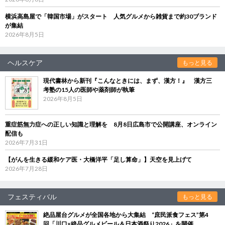
横浜高島屋で「韓国市場」がスタート 人気グルメから雑貨まで約30ブランド
が集結
2026年8月5日
ヘルスケア
もっと見る
現代書林から新刊『こんなときには、まず、漢方！』 漢方三
考塾の15人の医師や薬剤師が執筆
2026年8月5日
重症筋無力症への正しい知識と理解を 8月8日広島市で公開講座、オンライン
配信も
2026年7月31日
【がんを生きる緩和ケア医・大橋洋平「足し算命」】天空を見上げて
2026年7月28日
フェスティバル
もっと見る
絶品屋台グルメが全国各地から大集結 “庶民派食フェス”第4
回「川口×絶品グルメビール＆日本酒祭り2026」を開催