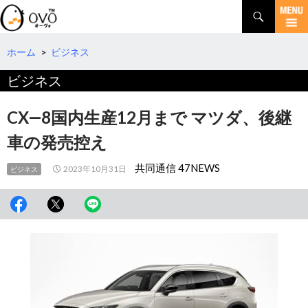
検
索
コ
ン
テ
ホーム
>
ビジネス
ン
ビジネス
ツ
へ
移
CX―8国内生産12月まで マツダ、後継
動
車の発売控え
共同通信 47NEWS
2023年10月31日
ビジネス