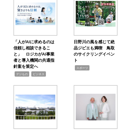
「人がAIに求めるのは
日野川の風を感じて絶
信頼し相談できるこ
品ジビエも満喫 鳥取
と」 ロジカがAI事業
のサイクリングイベン
者と導入機関の共通指
ト
針案を策定へ
,
スポーツ
,
,
デジもの
ビジネス