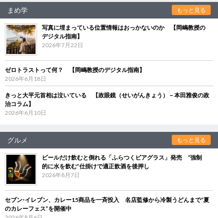
まめ学
もっと見る
写真に埋まっている位置情報はおっかないのか 【岡嶋教授の
デジタル指南】
2026年7月22日
ゼロトラストって何？ 【岡嶋教授のデジタル指南】
2026年6月18日
きっと大平元首相は泣いている 【政眼鏡（せいがんきょう）－本田雅俊の政
治コラム】
2026年6月10日
グルメ
もっと見る
ビールだけ飲むと倒れる「ふらつくビアグラス」発売 “強制
的に水を飲む”仕掛けで適正飲酒を後押し
2026年8月7日
セブン‐イレブン、カレー15商品を一斉投入 名店監修から冷製うどんまで“夏
のカレーフェス”を開催中
2026年8月6日