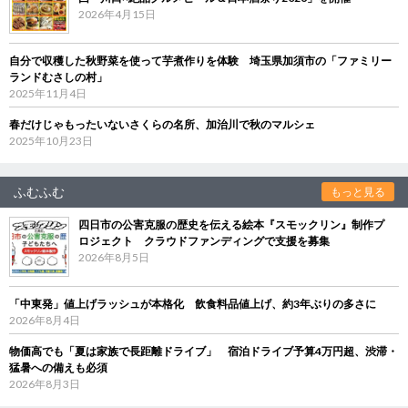
2026年4月15日
自分で収穫した秋野菜を使って芋煮作りを体験 埼玉県加須市の「ファミリー
ランドむさしの村」
2025年11月4日
春だけじゃもったいないさくらの名所、加治川で秋のマルシェ
2025年10月23日
ふむふむ
もっと見る
四日市の公害克服の歴史を伝える絵本『スモックリン』制作プ
ロジェクト クラウドファンディングで支援を募集
2026年8月5日
「中東発」値上げラッシュが本格化 飲食料品値上げ、約3年ぶりの多さに
2026年8月4日
物価高でも「夏は家族で長距離ドライブ」 宿泊ドライブ予算4万円超、渋滞・
猛暑への備えも必須
2026年8月3日