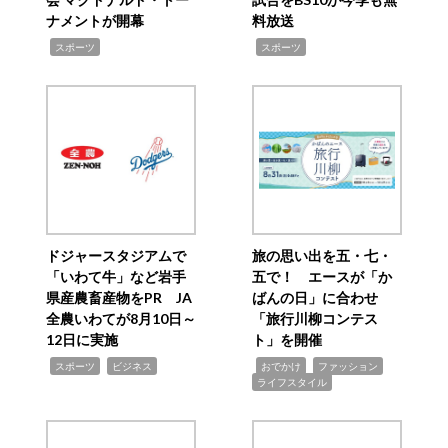
ナメントが開幕
料放送
,
,
スポーツ
スポーツ
ドジャースタジアムで
旅の思い出を五・七・
「いわて牛」など岩手
五で！ エースが「か
県産農畜産物をPR JA
ばんの日」に合わせ
全農いわてが8月10日～
「旅行川柳コンテス
12日に実施
ト」を開催
,
,
,
,
,
スポーツ
ビジネス
おでかけ
ファッション
ライフスタイル