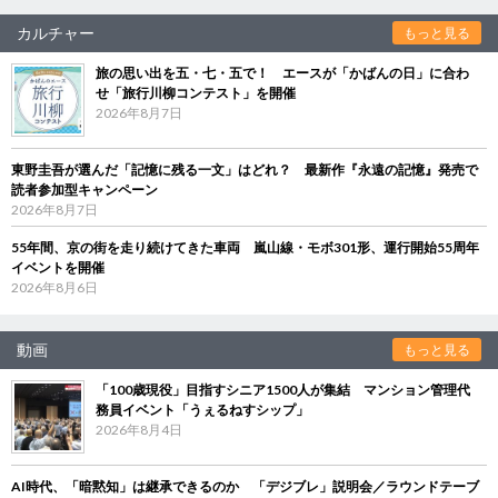
カルチャー
もっと見る
旅の思い出を五・七・五で！ エースが「かばんの日」に合わ
せ「旅行川柳コンテスト」を開催
2026年8月7日
東野圭吾が選んだ「記憶に残る一文」はどれ？ 最新作『永遠の記憶』発売で
読者参加型キャンペーン
2026年8月7日
55年間、京の街を走り続けてきた車両 嵐山線・モボ301形、運行開始55周年
イベントを開催
2026年8月6日
動画
もっと見る
「100歳現役」目指すシニア1500人が集結 マンション管理代
務員イベント「うぇるねすシップ」
2026年8月4日
AI時代、「暗黙知」は継承できるのか 「デジブレ」説明会／ラウンドテーブ