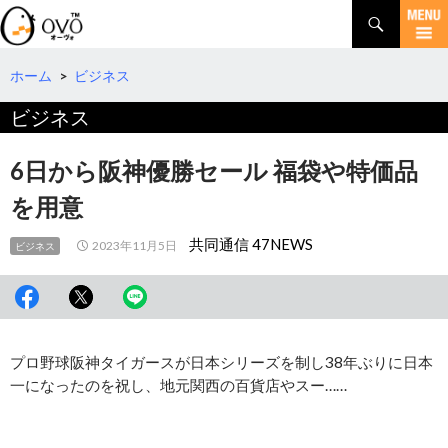
検
索
コ
ン
テ
ホーム
>
ビジネス
ン
ビジネス
ツ
へ
移
6日から阪神優勝セール 福袋や特価品
動
を用意
共同通信 47NEWS
2023年11月5日
ビジネス
プロ野球阪神タイガースが日本シリーズを制し38年ぶりに日本
一になったのを祝し、地元関西の百貨店やスー……