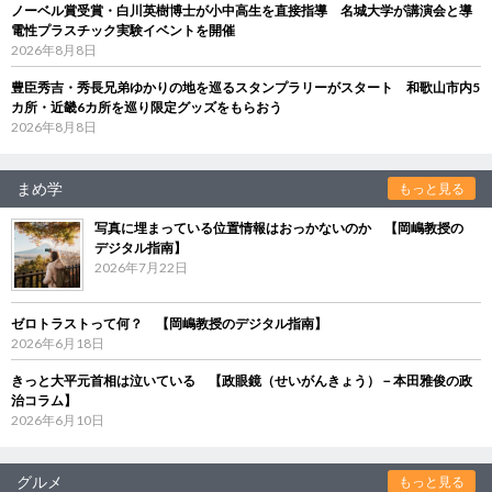
ノーベル賞受賞・白川英樹博士が小中高生を直接指導 名城大学が講演会と導
電性プラスチック実験イベントを開催
2026年8月8日
豊臣秀吉・秀長兄弟ゆかりの地を巡るスタンプラリーがスタート 和歌山市内5
カ所・近畿6カ所を巡り限定グッズをもらおう
2026年8月8日
まめ学
もっと見る
写真に埋まっている位置情報はおっかないのか 【岡嶋教授の
デジタル指南】
2026年7月22日
ゼロトラストって何？ 【岡嶋教授のデジタル指南】
2026年6月18日
きっと大平元首相は泣いている 【政眼鏡（せいがんきょう）－本田雅俊の政
治コラム】
2026年6月10日
グルメ
もっと見る