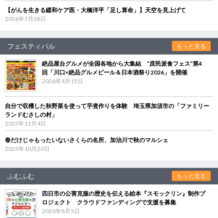
【がんを生きる緩和ケア医・大橋洋平「足し算命」】天空を見上げて
2026年7月28日
フェスティバル
もっと見る
絶品屋台グルメが全国各地から大集結 “庶民派食フェス”第4
回「川口×絶品グルメビール＆日本酒祭り2026」を開催
2026年4月15日
自分で収穫した秋野菜を使って芋煮作りを体験 埼玉県加須市の「ファミリー
ランドむさしの村」
2025年11月4日
春だけじゃもったいないさくらの名所、加治川で秋のマルシェ
2025年10月23日
ふむふむ
もっと見る
四日市の公害克服の歴史を伝える絵本『スモックリン』制作プ
ロジェクト クラウドファンディングで支援を募集
2026年8月5日