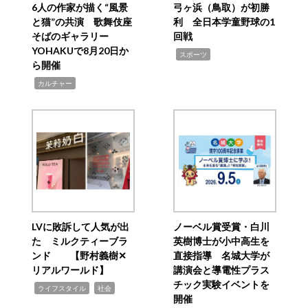
6人の作家が描く“風景
弓ヶ浜（鳥取）が初勝
と猫”の共演 歌舞伎座
利 全日本学童野球の1
そばのギャラリー
回戦
YOHAKUで8月20日か
,
スポーツ
ら開催
,
カルチャー
LVに敗訴して人気が出
ノーベル賞受賞・白川
た ミルクティーブラ
英樹博士が小中高生を
ンド 【野村義樹✕
直接指導 名城大学が
リアルワールド】
講演会と導電性プラス
チック実験イベントを
,
,
ライフスタイル
社会
開催