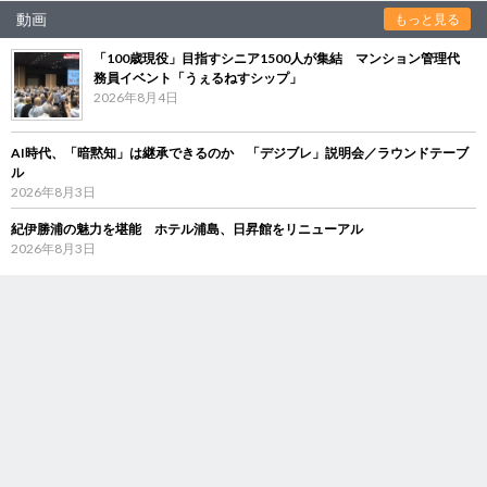
動画
もっと見る
「100歳現役」目指すシニア1500人が集結 マンション管理代
務員イベント「うぇるねすシップ」
2026年8月4日
AI時代、「暗黙知」は継承できるのか 「デジブレ」説明会／ラウンドテーブ
ル
2026年8月3日
紀伊勝浦の魅力を堪能 ホテル浦島、日昇館をリニューアル
2026年8月3日