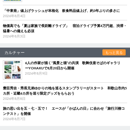
「中東発」値上げラッシュが本格化 飲食料品値上げ、約3年ぶりの多さに
2026年8月4日
物価高でも「夏は家族で長距離ドライブ」 宿泊ドライブ予算4万円超、渋滞・
猛暑への備えも必須
2026年8月3日
カルチャー
もっと見る
6人の作家が描く“風景と猫”の共演 歌舞伎座そばのギャラリ
ーYOHAKUで8月20日から開催
2026年8月9日
豊臣秀吉・秀長兄弟ゆかりの地を巡るスタンプラリーがスタート 和歌山市内5
カ所・近畿6カ所を巡り限定グッズをもらおう
2026年8月8日
旅の思い出を五・七・五で！ エースが「かばんの日」に合わせ「旅行川柳コ
ンテスト」を開催
2026年8月7日