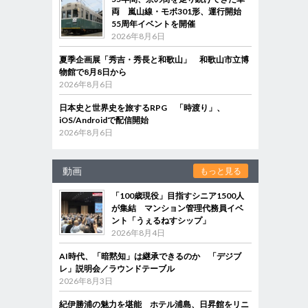
両 嵐山線・モボ301形、運行開始
55周年イベントを開催
2026年8月6日
夏季企画展「秀吉・秀長と和歌山」 和歌山市立博
物館で8月8日から
2026年8月6日
日本史と世界史を旅するRPG 「時渡り」、
iOS/Androidで配信開始
2026年8月6日
動画
もっと見る
「100歳現役」目指すシニア1500人
が集結 マンション管理代務員イベ
ント「うぇるねすシップ」
2026年8月4日
AI時代、「暗黙知」は継承できるのか 「デジブ
レ」説明会／ラウンドテーブル
2026年8月3日
紀伊勝浦の魅力を堪能 ホテル浦島、日昇館をリニ