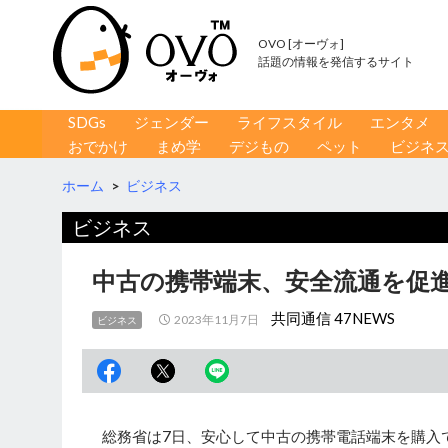
OVO [オーヴォ]
話題の情報を発信するサイト
コンテンツへ移動
検
SDGs
ジェンダー
ライフスタイル
エンタメ
索
おでかけ
まめ学
デジもの
ペット
ビジネ
ホーム
>
ビジネス
ビジネス
中古の携帯端末、安全流通を促進
共同通信 47NEWS
2023年11月7日
ビジネス
総務省は7日、安心して中古の携帯電話端末を購入