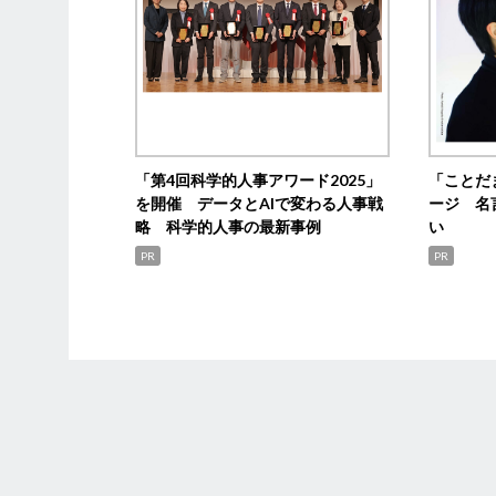
「第4回科学的人事アワード2025」
「ことだ
を開催 データとAIで変わる人事戦
ージ 名
略 科学的人事の最新事例
い
PR
PR