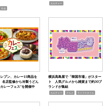
,
カルチャー
社会
イレブン、カレー15商品を
横浜高島屋で「韓国市場」がスター
 名店監修から冷製うどん
ト 人気グルメから雑貨まで約30ブ
のカレーフェス”を開催中
ランドが集結
,
,
,
カルチャー
グルメ
ライフスタイル