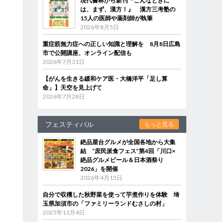
現代書林から新刊『こんなときに
は、まず、漢方！』 漢方三考塾の
15人の医師や薬剤師が執筆
2026年8月5日
重症筋無力症への正しい知識と理解を 8月8日広島
市で公開講座、オンライン配信も
2026年7月31日
【がんを生きる緩和ケア医・大橋洋平「足し算
命」】天空を見上げて
2026年7月28日
フェスティバル
もっと見る
絶品屋台グルメが全国各地から大集
結 “庶民派食フェス”第4回「川口×
絶品グルメビール＆日本酒祭り
2026」を開催
2026年4月15日
自分で収穫した秋野菜を使って芋煮作りを体験 埼
玉県加須市の「ファミリーランドむさしの村」
2025年11月4日