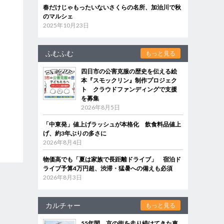
春だけじゃもったいないさくらの名所、加治川で秋
のマルシェ
2025年10月23日
ふむふむ
もっと見る
四日市の公害克服の歴史を伝える絵
本『スモックリン』制作プロジェク
ト クラウドファンディングで支援
を募集
2026年8月5日
「中東発」値上げラッシュが本格化 飲食料品値上
げ、約3年ぶりの多さに
2026年8月4日
物価高でも「夏は家族で長距離ドライブ」 宿泊ド
ライブ予算4万円超、渋滞・猛暑への備えも必須
2026年8月3日
カルチャー
もっと見る
55年間、京の街を走り続けてきた車