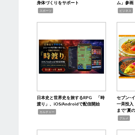
身体づくりをサポート
ム」参画
,
,
,
スポーツ
ビジネス
日本史と世界史を旅するRPG 「時
セブン‐
渡り」、iOS/Androidで配信開始
一斉投入
まで“夏
,
カルチャー
,
グルメ