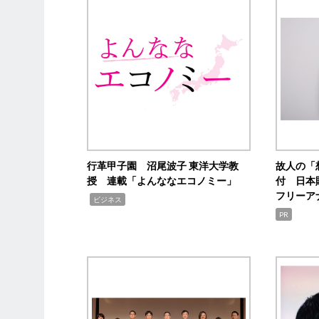
行革甲子園 沼尾波子 東洋大学教
故人の「
授 連載「よんななエコノミー」
付 日本
フリーア
,
ビジネス
PR