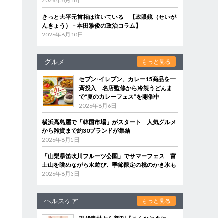
2026年6月18日
きっと大平元首相は泣いている 【政眼鏡（せいが
んきょう）－本田雅俊の政治コラム】
2026年6月10日
グルメ
もっと見る
セブン‐イレブン、カレー15商品を一
斉投入 名店監修から冷製うどんま
で“夏のカレーフェス”を開催中
2026年8月6日
横浜高島屋で「韓国市場」がスタート 人気グルメ
から雑貨まで約30ブランドが集結
2026年8月5日
「山梨県笛吹川フルーツ公園」でサマーフェス 富
士山を眺めながら水遊び、季節限定の桃のかき氷も
2026年8月3日
ヘルスケア
もっと見る