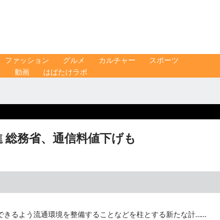
ファッション
グルメ
カルチャー
スポーツ
ス
動画
はばたけラボ
 総務省、通信料値下げも
できるよう流通環境を整備することなどを柱とする新たな計……