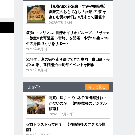
【京都 湯の花温泉・すみや亀峰菴】
夏限定のおもてなし「旅館で“涼”を
楽しむ夏の休日」8月末まで開催中
2026年8月6日
横浜F・マリノス×日清オイリオグループ、「サッカ
ー教室&食育講座 in 宮崎」を開催 小学1年生～3年
生の身体づくりをサポート
2026年8月6日
55年間、京の街を走り続けてきた車両 嵐山線・モ
ボ301形、運行開始55周年イベントを開催
2026年8月6日
まめ学
もっと見る
写真に埋まっている位置情報はおっ
かないのか 【岡嶋教授のデジタル
指南】
2026年7月22日
ゼロトラストって何？ 【岡嶋教授のデジタル指
南】