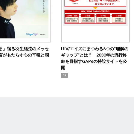
ま」宿る羽生結弦のメッセ
HIV/エイズにまつわる6つの“理解の
言がもたらす心の平穏と潤
ギャップ”とは？ 2030年の流行終
結を目指すGAP6の特設サイトを公
開
PR