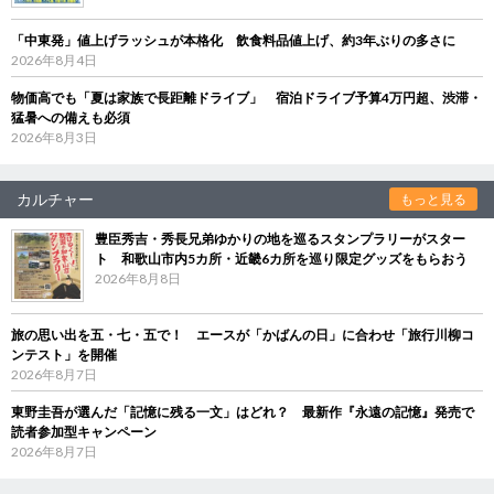
「中東発」値上げラッシュが本格化 飲食料品値上げ、約3年ぶりの多さに
2026年8月4日
物価高でも「夏は家族で長距離ドライブ」 宿泊ドライブ予算4万円超、渋滞・
猛暑への備えも必須
2026年8月3日
カルチャー
もっと見る
豊臣秀吉・秀長兄弟ゆかりの地を巡るスタンプラリーがスター
ト 和歌山市内5カ所・近畿6カ所を巡り限定グッズをもらおう
2026年8月8日
旅の思い出を五・七・五で！ エースが「かばんの日」に合わせ「旅行川柳コ
ンテスト」を開催
2026年8月7日
東野圭吾が選んだ「記憶に残る一文」はどれ？ 最新作『永遠の記憶』発売で
読者参加型キャンペーン
2026年8月7日