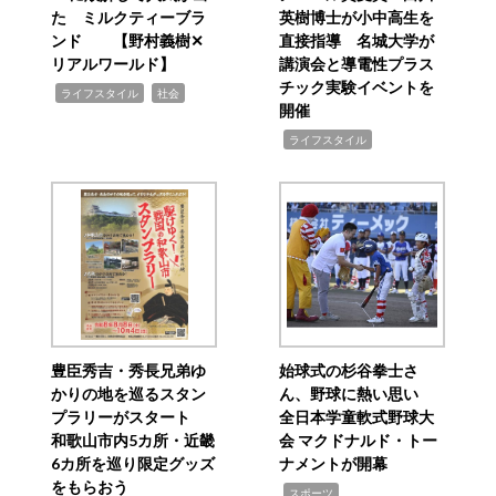
た ミルクティーブラ
英樹博士が小中高生を
ンド 【野村義樹✕
直接指導 名城大学が
リアルワールド】
講演会と導電性プラス
チック実験イベントを
,
,
ライフスタイル
社会
開催
,
ライフスタイル
豊臣秀吉・秀長兄弟ゆ
始球式の杉谷拳士さ
かりの地を巡るスタン
ん、野球に熱い思い
プラリーがスタート
全日本学童軟式野球大
和歌山市内5カ所・近畿
会 マクドナルド・トー
6カ所を巡り限定グッズ
ナメントが開幕
をもらおう
,
スポーツ