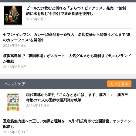
ビールだけ飲むと倒れる「ふらつくビアグラス」発売 “強制
的に水を飲む”仕掛けで適正飲酒を後押し
2026年8月7日
セブン‐イレブン、カレー15商品を一斉投入 名店監修から冷製うどんまで“夏
のカレーフェス”を開催中
2026年8月6日
横浜高島屋で「韓国市場」がスタート 人気グルメから雑貨まで約30ブランド
が集結
2026年8月5日
ヘルスケア
もっと見る
現代書林から新刊『こんなときには、まず、漢方！』 漢方三
考塾の15人の医師や薬剤師が執筆
2026年8月5日
重症筋無力症への正しい知識と理解を 8月8日広島市で公開講座、オンライン
配信も
2026年7月31日