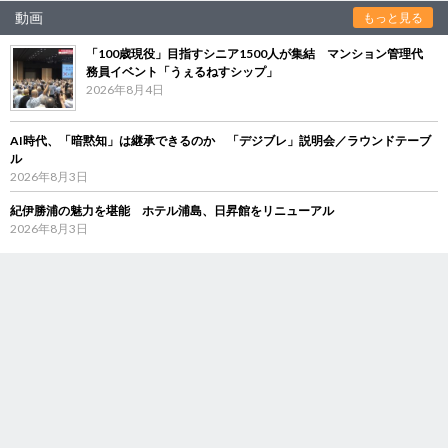
動画
もっと見る
「100歳現役」目指すシニア1500人が集結 マンション管理代
務員イベント「うぇるねすシップ」
2026年8月4日
AI時代、「暗黙知」は継承できるのか 「デジブレ」説明会／ラウンドテーブ
ル
2026年8月3日
紀伊勝浦の魅力を堪能 ホテル浦島、日昇館をリニューアル
2026年8月3日