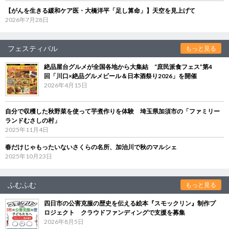
【がんを生きる緩和ケア医・大橋洋平「足し算命」】天空を見上げて
2026年7月28日
フェスティバル
もっと見る
絶品屋台グルメが全国各地から大集結 “庶民派食フェス”第4
回「川口×絶品グルメビール＆日本酒祭り2026」を開催
2026年4月15日
自分で収穫した秋野菜を使って芋煮作りを体験 埼玉県加須市の「ファミリー
ランドむさしの村」
2025年11月4日
春だけじゃもったいないさくらの名所、加治川で秋のマルシェ
2025年10月23日
ふむふむ
もっと見る
四日市の公害克服の歴史を伝える絵本『スモックリン』制作プ
ロジェクト クラウドファンディングで支援を募集
2026年8月5日