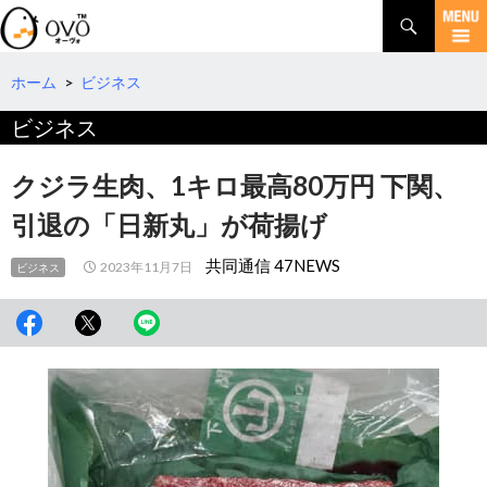
検
索
コ
ン
テ
ホーム
>
ビジネス
ン
ビジネス
ツ
へ
移
クジラ生肉、1キロ最高80万円 下関、
動
引退の「日新丸」が荷揚げ
共同通信 47NEWS
2023年11月7日
ビジネス