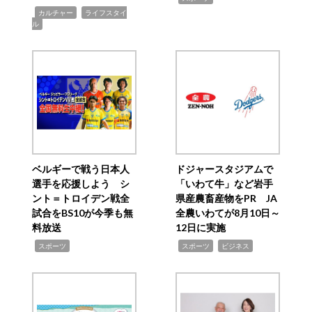
,
,
カルチャー
ライフスタイ
ル
ベルギーで戦う日本人
ドジャースタジアムで
選手を応援しよう シ
「いわて牛」など岩手
ント＝トロイデン戦全
県産農畜産物をPR JA
試合をBS10が今季も無
全農いわてが8月10日～
料放送
12日に実施
,
,
,
スポーツ
スポーツ
ビジネス