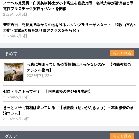
ノーベル賞受賞・白川英樹博士が小中高生を直接指導 名城大学が講演会と導
電性プラスチック実験イベントを開催
2026年8月8日
豊臣秀吉・秀長兄弟ゆかりの地を巡るスタンプラリーがスタート 和歌山市内5
カ所・近畿6カ所を巡り限定グッズをもらおう
2026年8月8日
まめ学
もっと見る
写真に埋まっている位置情報はおっかないのか 【岡嶋教授の
デジタル指南】
2026年7月22日
ゼロトラストって何？ 【岡嶋教授のデジタル指南】
2026年6月18日
きっと大平元首相は泣いている 【政眼鏡（せいがんきょう）－本田雅俊の政
治コラム】
2026年6月10日
グルメ
もっと見る