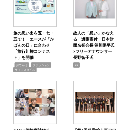
旅の思い出を五・七・
故人の「想い」かなえ
五で！ エースが「か
る 遺贈寄付 日本財
ばんの日」に合わせ
団名誉会長 笹川陽平氏
「旅行川柳コンテス
×フリーアナウンサー
ト」を開催
長野智子氏
,
,
,
おでかけ
ファッション
PR
ライフスタイル