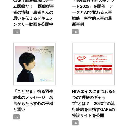
CAR T細胞療法はチー
「第4回科学的人事アワ
ム医療だ！ 医療従事
ード2025」を開催 デ
者の情熱、患者さんの
ータとAIで変わる人事
思いを伝えるドキュメ
戦略 科学的人事の最
ンタリー動画を公開中
新事例
PR
PR
「ことだま」宿る羽生
HIV/エイズにまつわる6
結弦のメッセージ 名
つの“理解のギャッ
言がもたらす心の平穏
プ”とは？ 2030年の流
と潤い
行終結を目指すGAP6の
特設サイトを公開
PR
PR