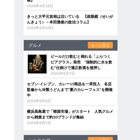
南】
2026年6月18日
きっと大平元首相は泣いている 【政眼鏡（せいが
んきょう）－本田雅俊の政治コラム】
2026年6月10日
グルメ
もっと見る
ビールだけ飲むと倒れる「ふらつく
ビアグラス」発売 “強制的に水を飲
む”仕掛けで適正飲酒を後押し
2026年8月7日
セブン‐イレブン、カレー15商品を一斉投入 名店
監修から冷製うどんまで“夏のカレーフェス”を開催
中
2026年8月6日
横浜高島屋で「韓国市場」がスタート 人気グルメ
から雑貨まで約30ブランドが集結
2026年8月5日