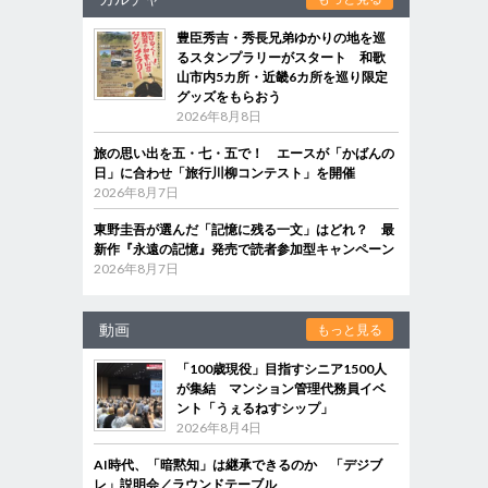
豊臣秀吉・秀長兄弟ゆかりの地を巡
るスタンプラリーがスタート 和歌
山市内5カ所・近畿6カ所を巡り限定
グッズをもらおう
2026年8月8日
旅の思い出を五・七・五で！ エースが「かばんの
日」に合わせ「旅行川柳コンテスト」を開催
2026年8月7日
東野圭吾が選んだ「記憶に残る一文」はどれ？ 最
新作『永遠の記憶』発売で読者参加型キャンペーン
2026年8月7日
動画
もっと見る
「100歳現役」目指すシニア1500人
が集結 マンション管理代務員イベ
ント「うぇるねすシップ」
2026年8月4日
AI時代、「暗黙知」は継承できるのか 「デジブ
レ」説明会／ラウンドテーブル