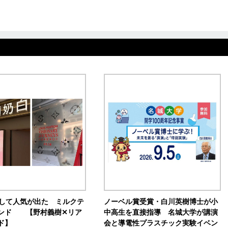
訴して人気が出た ミルクテ
ノーベル賞受賞・白川英樹博士が小
ンド 【野村義樹✕リア
中高生を直接指導 名城大学が講演
ド】
会と導電性プラスチック実験イベン