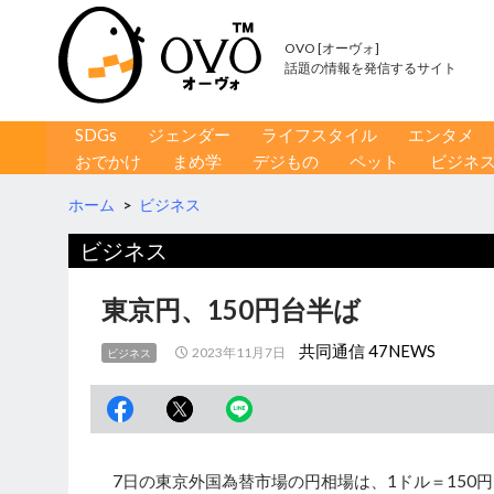
OVO [オーヴォ]
話題の情報を発信するサイト
コンテンツへ移動
検
SDGs
ジェンダー
ライフスタイル
エンタメ
索
おでかけ
まめ学
デジもの
ペット
ビジネ
ホーム
>
ビジネス
ビジネス
東京円、150円台半ば
共同通信 47NEWS
2023年11月7日
ビジネス
7日の東京外国為替市場の円相場は、1ドル＝150円