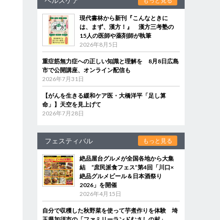
ヘルスケア
もっと見る
現代書林から新刊『こんなときに
は、まず、漢方！』 漢方三考塾の
15人の医師や薬剤師が執筆
2026年8月5日
重症筋無力症への正しい知識と理解を 8月8日広島
市で公開講座、オンライン配信も
2026年7月31日
【がんを生きる緩和ケア医・大橋洋平「足し算
命」】天空を見上げて
2026年7月28日
フェスティバル
もっと見る
絶品屋台グルメが全国各地から大集
結 “庶民派食フェス”第4回「川口×
絶品グルメビール＆日本酒祭り
2026」を開催
2026年4月15日
自分で収穫した秋野菜を使って芋煮作りを体験 埼
玉県加須市の「ファミリーランドむさしの村」