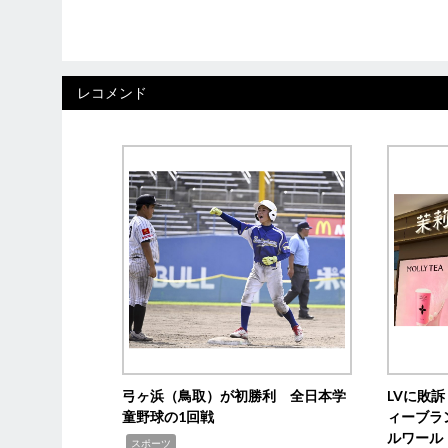
レコメンド
弓ヶ浜（鳥取）が初勝利 全日本学
LVに敗
童野球の1回戦
ィーブラ
ルワール
,
スポーツ