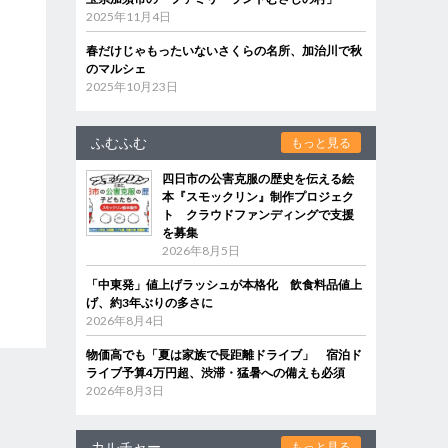
2025年11月4日
春だけじゃもったいないさくらの名所、加治川で秋
のマルシェ
2025年10月23日
ふむふむ
もっと見る
四日市の公害克服の歴史を伝える絵
本『スモックリン』制作プロジェク
ト クラウドファンディングで支援
を募集
2026年8月5日
「中東発」値上げラッシュが本格化 飲食料品値上
げ、約3年ぶりの多さに
2026年8月4日
物価高でも「夏は家族で長距離ドライブ」 宿泊ド
ライブ予算4万円超、渋滞・猛暑への備えも必須
2026年8月3日
カルチャー
もっと見る