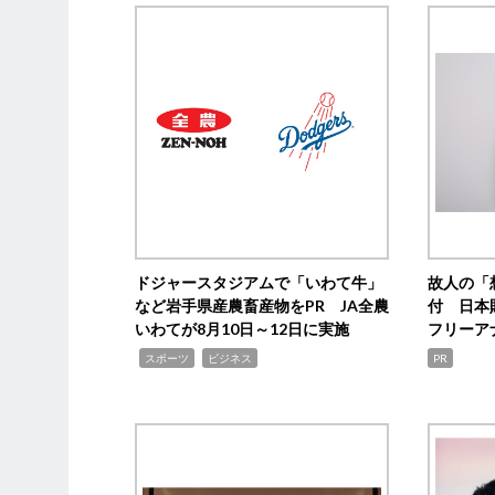
ドジャースタジアムで「いわて牛」
故人の「
など岩手県産農畜産物をPR JA全農
付 日本
いわてが8月10日～12日に実施
フリーア
,
,
スポーツ
ビジネス
PR