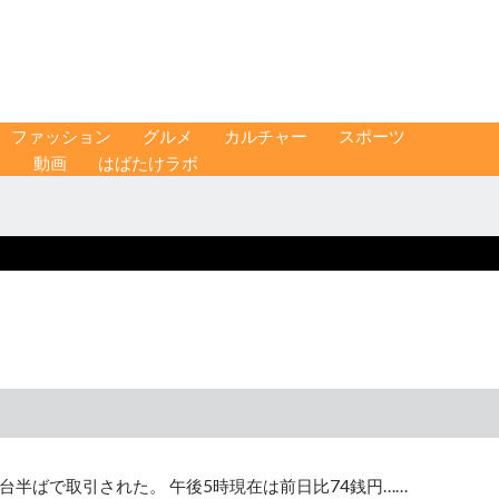
ファッション
グルメ
カルチャー
スポーツ
ス
動画
はばたけラボ
台半ばで取引された。 午後5時現在は前日比74銭円……