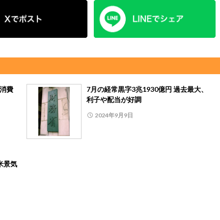
、消費
7月の経常黒字3兆1930億円 過去最大、
利子や配当が好調
2024年9月9日
米景気