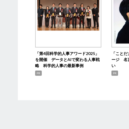
「第4回科学的人事アワード2025」
「ことだ
を開催 データとAIで変わる人事戦
ージ 名
略 科学的人事の最新事例
い
PR
PR