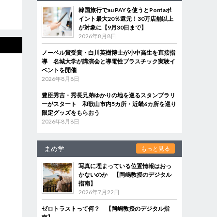
韓国旅行でau PAYを使うとPontaポ
イント最大20％還元！30万店舗以上
が対象に【9月30日まで】
2026年8月8日
ノーベル賞受賞・白川英樹博士が小中高生を直接指
導 名城大学が講演会と導電性プラスチック実験イ
ベントを開催
2026年8月8日
豊臣秀吉・秀長兄弟ゆかりの地を巡るスタンプラリ
ーがスタート 和歌山市内5カ所・近畿6カ所を巡り
限定グッズをもらおう
2026年8月8日
まめ学
もっと見る
写真に埋まっている位置情報はおっ
かないのか 【岡嶋教授のデジタル
指南】
2026年7月22日
ゼロトラストって何？ 【岡嶋教授のデジタル指