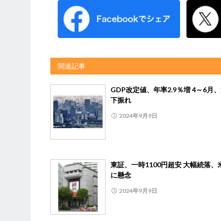
関連記事
GDP改定値、年率2.9％増 4～6月
下振れ
2024年9月9日
東証、一時1100円超安 大幅続落、
に懸念
2024年9月9日