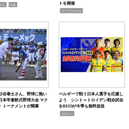
トを開催
,
イル
社会
,
ライフスタイル
杉谷拳士さん、野球に熱い
ベルギーで戦う日本人選手を応援し
日本学童軟式野球大会 マク
よう シント＝トロイデン戦全試合
・トーナメントが開幕
をBS10が今季も無料放送
,
スポーツ