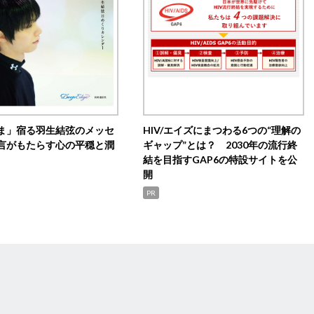
ま」宿る羽生結弦のメッセ
HIV/エイズにまつわる6つの“理解の
言がもたらす心の平穏と潤
ギャップ”とは？ 2030年の流行終
結を目指すGAP6の特設サイトを公
開
PR