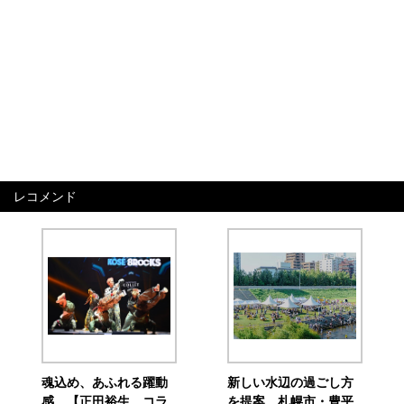
レコメンド
魂込め、あふれる躍動
新しい水辺の過ごし方
感 【正田裕生 コラ
を提案 札幌市・豊平