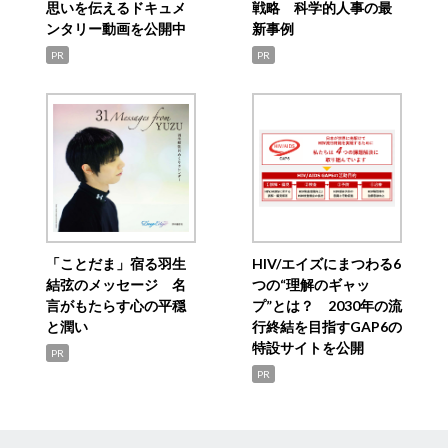
思いを伝えるドキュメ
戦略 科学的人事の最
ンタリー動画を公開中
新事例
PR
PR
「ことだま」宿る羽生
HIV/エイズにまつわる6
結弦のメッセージ 名
つの“理解のギャッ
言がもたらす心の平穏
プ”とは？ 2030年の流
と潤い
行終結を目指すGAP6の
特設サイトを公開
PR
PR