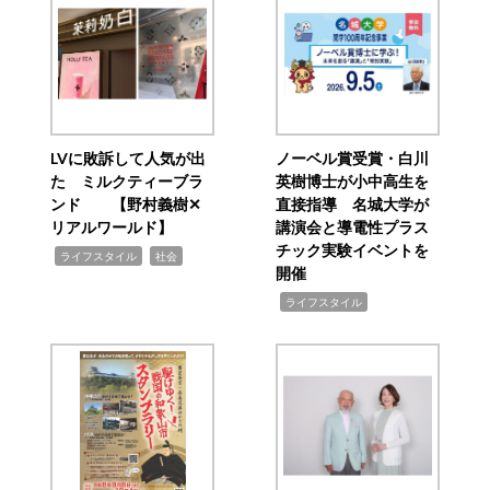
LVに敗訴して人気が出
ノーベル賞受賞・白川
た ミルクティーブラ
英樹博士が小中高生を
ンド 【野村義樹✕
直接指導 名城大学が
リアルワールド】
講演会と導電性プラス
チック実験イベントを
,
,
ライフスタイル
社会
開催
,
ライフスタイル