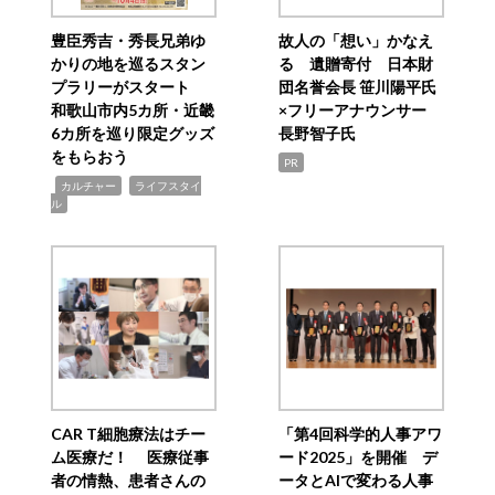
豊臣秀吉・秀長兄弟ゆ
故人の「想い」かなえ
かりの地を巡るスタン
る 遺贈寄付 日本財
プラリーがスタート
団名誉会長 笹川陽平氏
和歌山市内5カ所・近畿
×フリーアナウンサー
6カ所を巡り限定グッズ
長野智子氏
をもらおう
PR
,
,
カルチャー
ライフスタイ
ル
CAR T細胞療法はチー
「第4回科学的人事アワ
ム医療だ！ 医療従事
ード2025」を開催 デ
者の情熱、患者さんの
ータとAIで変わる人事