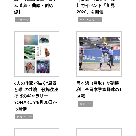
ム 直線・曲線・斜め
川でイベント「川見
線】
2026」を開催
,
,
スポーツ
ライフスタイル
6人の作家が描く“風景
弓ヶ浜（鳥取）が初勝
と猫”の共演 歌舞伎座
利 全日本学童野球の1
そばのギャラリー
回戦
YOHAKUで8月20日か
,
スポーツ
ら開催
,
カルチャー