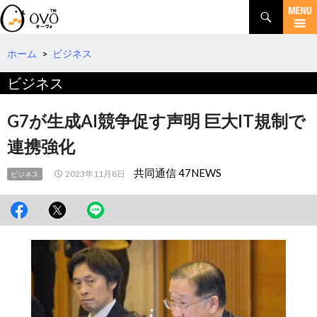
検
索
コ
ン
テ
ホーム
>
ビジネス
ン
ビジネス
ツ
へ
移
G7が生成AI競争促す声明 巨大IT規制で
動
連携強化
共同通信 47NEWS
2023年11月8日
ビジネス