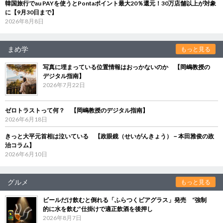
韓国旅行でau PAYを使うとPontaポイント最大20％還元！30万店舗以上が対象
に【9月30日まで】
2026年8月8日
まめ学
もっと見る
写真に埋まっている位置情報はおっかないのか 【岡嶋教授の
デジタル指南】
2026年7月22日
ゼロトラストって何？ 【岡嶋教授のデジタル指南】
2026年6月18日
きっと大平元首相は泣いている 【政眼鏡（せいがんきょう）－本田雅俊の政
治コラム】
2026年6月10日
グルメ
もっと見る
ビールだけ飲むと倒れる「ふらつくビアグラス」発売 “強制
的に水を飲む”仕掛けで適正飲酒を後押し
2026年8月7日