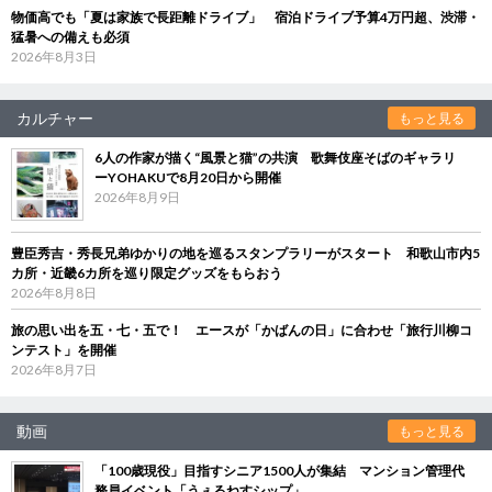
物価高でも「夏は家族で長距離ドライブ」 宿泊ドライブ予算4万円超、渋滞・
猛暑への備えも必須
2026年8月3日
カルチャー
もっと見る
6人の作家が描く“風景と猫”の共演 歌舞伎座そばのギャラリ
ーYOHAKUで8月20日から開催
2026年8月9日
豊臣秀吉・秀長兄弟ゆかりの地を巡るスタンプラリーがスタート 和歌山市内5
カ所・近畿6カ所を巡り限定グッズをもらおう
2026年8月8日
旅の思い出を五・七・五で！ エースが「かばんの日」に合わせ「旅行川柳コ
ンテスト」を開催
2026年8月7日
動画
もっと見る
「100歳現役」目指すシニア1500人が集結 マンション管理代
務員イベント「うぇるねすシップ」