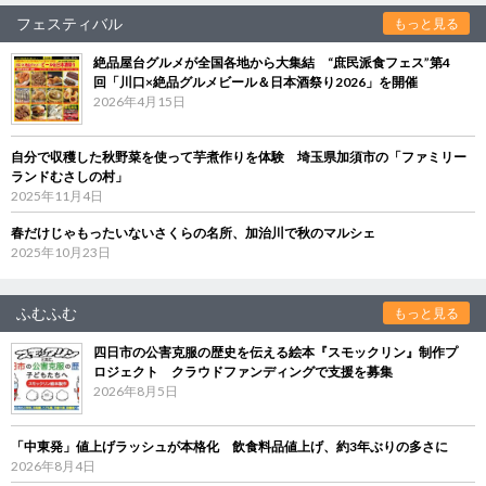
フェスティバル
もっと見る
絶品屋台グルメが全国各地から大集結 “庶民派食フェス”第4
回「川口×絶品グルメビール＆日本酒祭り2026」を開催
2026年4月15日
自分で収穫した秋野菜を使って芋煮作りを体験 埼玉県加須市の「ファミリー
ランドむさしの村」
2025年11月4日
春だけじゃもったいないさくらの名所、加治川で秋のマルシェ
2025年10月23日
ふむふむ
もっと見る
四日市の公害克服の歴史を伝える絵本『スモックリン』制作プ
ロジェクト クラウドファンディングで支援を募集
2026年8月5日
「中東発」値上げラッシュが本格化 飲食料品値上げ、約3年ぶりの多さに
2026年8月4日