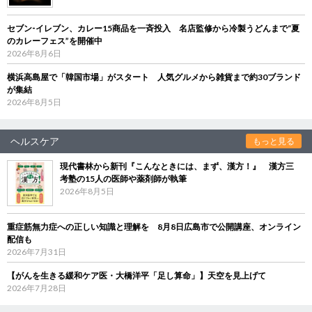
セブン‐イレブン、カレー15商品を一斉投入 名店監修から冷製うどんまで“夏
のカレーフェス”を開催中
2026年8月6日
横浜高島屋で「韓国市場」がスタート 人気グルメから雑貨まで約30ブランド
が集結
2026年8月5日
ヘルスケア
もっと見る
現代書林から新刊『こんなときには、まず、漢方！』 漢方三
考塾の15人の医師や薬剤師が執筆
2026年8月5日
重症筋無力症への正しい知識と理解を 8月8日広島市で公開講座、オンライン
配信も
2026年7月31日
【がんを生きる緩和ケア医・大橋洋平「足し算命」】天空を見上げて
2026年7月28日