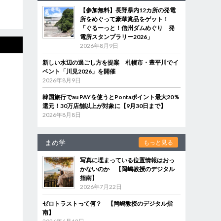
【参加無料】長野県内12カ所の発電
所をめぐって豪華賞品をゲット！
「ぐるーっと！信州ダムめぐり 発
電所スタンプラリー2026」
2026年8月9日
新しい水辺の過ごし方を提案 札幌市・豊平川でイ
ベント「川見2026」を開催
2026年8月9日
韓国旅行でau PAYを使うとPontaポイント最大20％
還元！30万店舗以上が対象に【9月30日まで】
2026年8月8日
まめ学
もっと見る
写真に埋まっている位置情報はおっ
かないのか 【岡嶋教授のデジタル
指南】
2026年7月22日
ゼロトラストって何？ 【岡嶋教授のデジタル指
南】