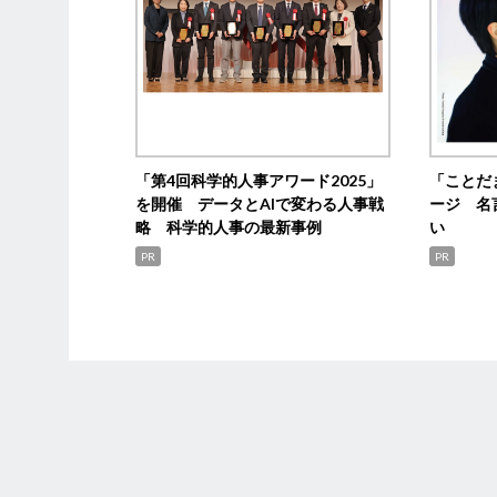
「第4回科学的人事アワード2025」
「ことだ
を開催 データとAIで変わる人事戦
ージ 名
略 科学的人事の最新事例
い
PR
PR