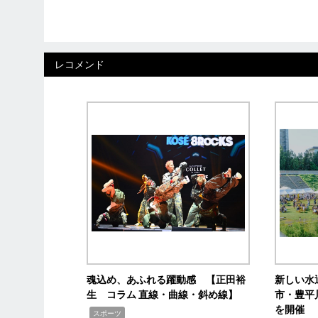
レコメンド
魂込め、あふれる躍動感 【正田裕
新しい水
生 コラム 直線・曲線・斜め線】
市・豊平
を開催
,
スポーツ