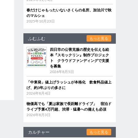
春だけじゃもったいないさくらの名所、加治川で秋
のマルシェ
2025年10月23日
ふむふむ
もっと見る
四日市の公害克服の歴史を伝える絵
本『スモックリン』制作プロジェク
ト クラウドファンディングで支援
を募集
2026年8月5日
「中東発」値上げラッシュが本格化 飲食料品値上
げ、約3年ぶりの多さに
2026年8月4日
物価高でも「夏は家族で長距離ドライブ」 宿泊ド
ライブ予算4万円超、渋滞・猛暑への備えも必須
2026年8月3日
カルチャー
もっと見る