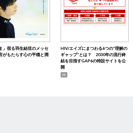
ま」宿る羽生結弦のメッセ
HIV/エイズにまつわる6つの“理解の
言がもたらす心の平穏と潤
ギャップ”とは？ 2030年の流行終
結を目指すGAP6の特設サイトを公
開
PR