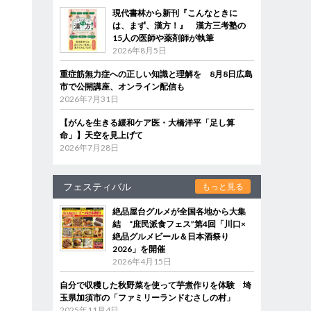
現代書林から新刊『こんなときに
は、まず、漢方！』 漢方三考塾の
15人の医師や薬剤師が執筆
2026年8月5日
重症筋無力症への正しい知識と理解を 8月8日広島
市で公開講座、オンライン配信も
2026年7月31日
【がんを生きる緩和ケア医・大橋洋平「足し算
命」】天空を見上げて
2026年7月28日
フェスティバル
もっと見る
絶品屋台グルメが全国各地から大集
結 “庶民派食フェス”第4回「川口×
絶品グルメビール＆日本酒祭り
2026」を開催
2026年4月15日
自分で収穫した秋野菜を使って芋煮作りを体験 埼
玉県加須市の「ファミリーランドむさしの村」
2025年11月4日