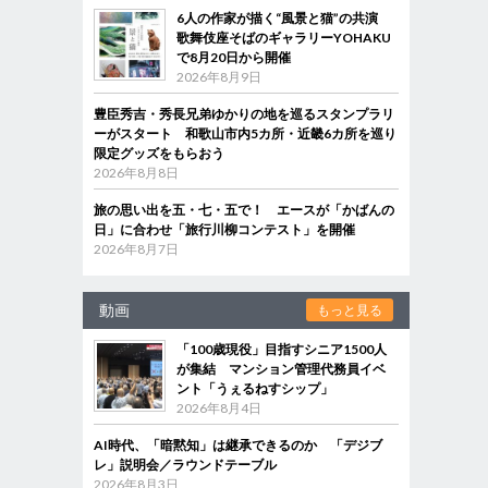
6人の作家が描く“風景と猫”の共演
歌舞伎座そばのギャラリーYOHAKU
で8月20日から開催
2026年8月9日
豊臣秀吉・秀長兄弟ゆかりの地を巡るスタンプラリ
ーがスタート 和歌山市内5カ所・近畿6カ所を巡り
限定グッズをもらおう
2026年8月8日
旅の思い出を五・七・五で！ エースが「かばんの
日」に合わせ「旅行川柳コンテスト」を開催
2026年8月7日
動画
もっと見る
「100歳現役」目指すシニア1500人
が集結 マンション管理代務員イベ
ント「うぇるねすシップ」
2026年8月4日
AI時代、「暗黙知」は継承できるのか 「デジブ
レ」説明会／ラウンドテーブル
2026年8月3日