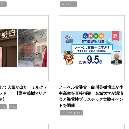
,
イル
カルチャー
訴して人気が出た ミルクテ
ノーベル賞受賞・白川英樹博士が小
ンド 【野村義樹✕リア
中高生を直接指導 名城大学が講演
ド】
会と導電性プラスチック実験イベン
トを開催
,
イル
社会
,
ライフスタイル