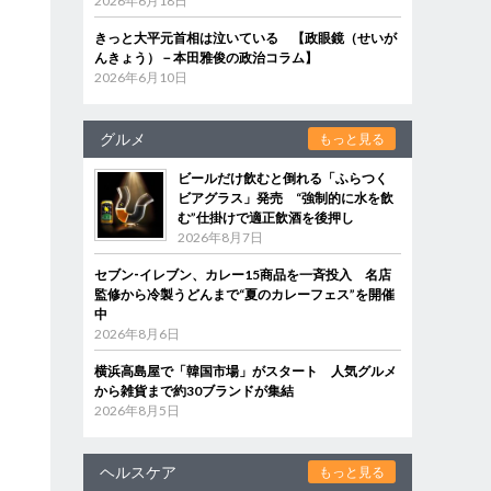
2026年6月18日
きっと大平元首相は泣いている 【政眼鏡（せいが
んきょう）－本田雅俊の政治コラム】
2026年6月10日
グルメ
もっと見る
ビールだけ飲むと倒れる「ふらつく
ビアグラス」発売 “強制的に水を飲
む”仕掛けで適正飲酒を後押し
2026年8月7日
セブン‐イレブン、カレー15商品を一斉投入 名店
監修から冷製うどんまで“夏のカレーフェス”を開催
中
2026年8月6日
横浜高島屋で「韓国市場」がスタート 人気グルメ
から雑貨まで約30ブランドが集結
2026年8月5日
ヘルスケア
もっと見る