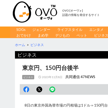
OVO [オーヴォ]
話題の情報を発信するサイト
コンテンツへ移動
検
SDGs
ジェンダー
ライフスタイル
エンタメ
索
おでかけ
まめ学
デジもの
ペット
ビジネ
ホーム
>
ビジネス
ビジネス
東京円、150円台後半
共同通信 47NEWS
2023年11月8日
ビジネス
8日の東京外国為替市場の円相場は1ドル＝150円台