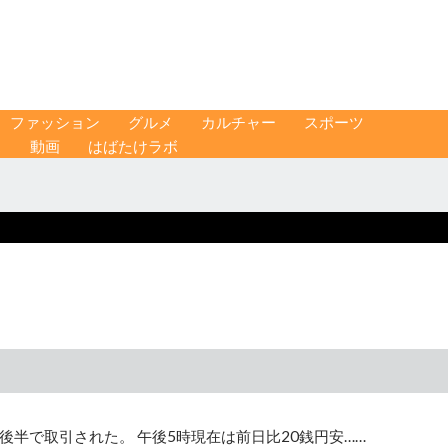
ファッション
グルメ
カルチャー
スポーツ
ス
動画
はばたけラボ
後半で取引された。 午後5時現在は前日比20銭円安……