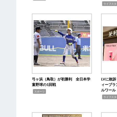
,
ライフスタ
弓ヶ浜（鳥取）が初勝利 全日本学
LVに敗
童野球の1回戦
ィーブラ
ルワール
,
スポーツ
,
ライフスタ