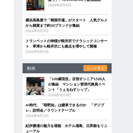
2026年8月6日
横浜高島屋で「韓国市場」がスタート 人気グルメ
から雑貨まで約30ブランドが集結
2026年8月5日
トランペットの神様が軽井沢でクラシックコンサー
ト 草津から軽井沢にも拠点を増やして開催
2026年8月5日
動画
もっと見る
「100歳現役」目指すシニア1500人
が集結 マンション管理代務員イベ
ント「うぇるねすシップ」
2026年8月4日
AI時代、「暗黙知」は継承できるのか 「デジブ
レ」説明会／ラウンドテーブル
2026年8月3日
紀伊勝浦の魅力を堪能 ホテル浦島、日昇館をリニ
ューアル