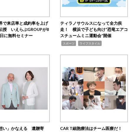
界で来店率と成約率を上げ
ティラノサウルスになって全力疾
伝授 いえらぶGROUPが8
走！ 横浜で子ども向け“恐竜エアコ
20日に無料セミナー
スチュームミニ運動会”開催
,
,
スポーツ
ライフスタイル
想い」かなえる 遺贈寄
CAR T細胞療法はチーム医療だ！