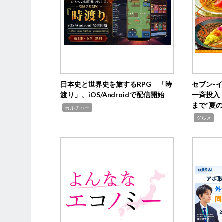
日本史と世界史を旅するRPG 「時
セブン‐
渡り」、iOS/Androidで配信開始
一斉投入
まで“夏
,
カルチャー
,
グルメ