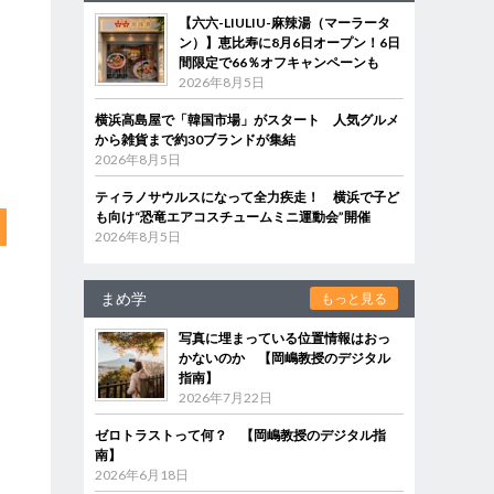
【六六-LIULIU-麻辣湯（マーラータ
ン）】恵比寿に8月6日オープン！6日
間限定で66％オフキャンペーンも
2026年8月5日
横浜高島屋で「韓国市場」がスタート 人気グルメ
から雑貨まで約30ブランドが集結
2026年8月5日
ティラノサウルスになって全力疾走！ 横浜で子ど
も向け“恐竜エアコスチュームミニ運動会”開催
2026年8月5日
まめ学
もっと見る
写真に埋まっている位置情報はおっ
かないのか 【岡嶋教授のデジタル
指南】
2026年7月22日
ゼロトラストって何？ 【岡嶋教授のデジタル指
南】
2026年6月18日