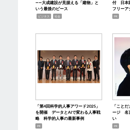
――大成建設が見据える「建物」と
付 日本
いう最後のピース
フリーア
,
,
ビジネス
社会
PR
「第4回科学的人事アワード2025」
「ことだ
を開催 データとAIで変わる人事戦
ージ 名
略 科学的人事の最新事例
い
PR
PR