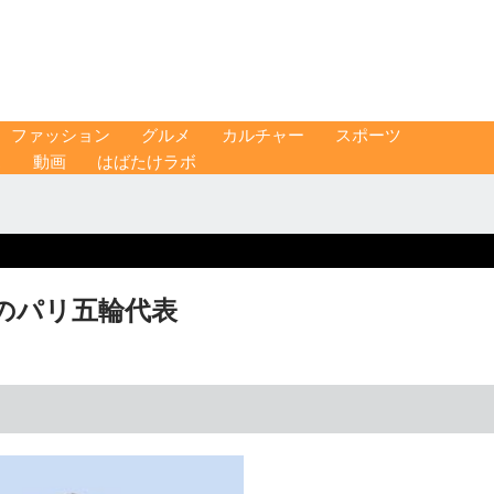
ファッション
グルメ
カルチャー
スポーツ
ス
動画
はばたけラボ
のパリ五輪代表