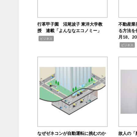
行革甲子園 沼尾波子 東洋大学教
不動産業
授 連載「よんななエコノミー」
る方法を
月18、
,
ビジネス
,
ビジネス
なぜゼネコンが自動運転に挑むのか
故人の「