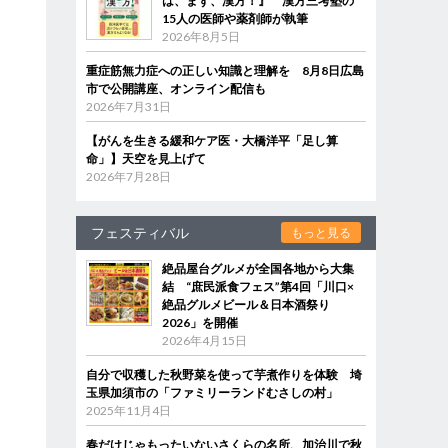
は、まず、漢方！』 漢方三考塾の
15人の医師や薬剤師が執筆
2026年8月5日
重症筋無力症への正しい知識と理解を 8月8日広島
市で公開講座、オンライン配信も
2026年7月31日
【がんを生きる緩和ケア医・大橋洋平「足し算
命」】天空を見上げて
2026年7月28日
フェスティバル
もっと見る
絶品屋台グルメが全国各地から大集
結 “庶民派食フェス”第4回「川口×
絶品グルメビール＆日本酒祭り
2026」を開催
2026年4月15日
自分で収穫した秋野菜を使って芋煮作りを体験 埼
玉県加須市の「ファミリーランドむさしの村」
2025年11月4日
春だけじゃもったいないさくらの名所、加治川で秋