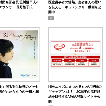
財団名誉会長 笹川陽平氏×
医療従事者の情熱、患者さんの思い
ナウンサー 長野智子氏
を伝えるドキュメンタリー動画を公
開中
PR
ま」宿る羽生結弦のメッセ
HIV/エイズにまつわる6つの“理解の
言がもたらす心の平穏と潤
ギャップ”とは？ 2030年の流行終
結を目指すGAP6の特設サイトを公
開