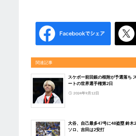
関連記事
スケボー前回銀の根附が予選落ち 
ートの世界選手権第2日
2024年9月12日
大谷、自己最多47号に48盗塁 鈴木2
ソロ、吉田は2安打