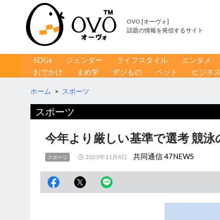
OVO [オーヴォ]
話題の情報を発信するサイト
コンテンツへ移動
検
SDGs
ジェンダー
ライフスタイル
エンタメ
索
おでかけ
まめ学
デジもの
ペット
ビジネ
ホーム
>
スポーツ
スポーツ
今年より厳しい基準で選考 競泳
共同通信 47NEWS
2023年11月8日
スポーツ