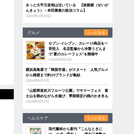
きっと大平元首相は泣いている 【政眼鏡（せいが
んきょう）－本田雅俊の政治コラム】
2026年6月10日
グルメ
もっと見る
セブン‐イレブン、カレー15商品を一
斉投入 名店監修から冷製うどんま
で“夏のカレーフェス”を開催中
2026年8月6日
横浜高島屋で「韓国市場」がスタート 人気グルメ
から雑貨まで約30ブランドが集結
2026年8月5日
「山梨県笛吹川フルーツ公園」でサマーフェス 富
士山を眺めながら水遊び、季節限定の桃のかき氷も
2026年8月3日
ヘルスケア
もっと見る
現代書林から新刊『こんなときに