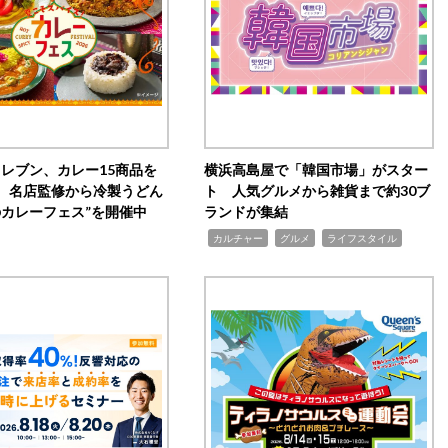
イレブン、カレー15商品を
横浜高島屋で「韓国市場」がスター
 名店監修から冷製うどん
ト 人気グルメから雑貨まで約30ブ
のカレーフェス”を開催中
ランドが集結
,
,
,
カルチャー
グルメ
ライフスタイル