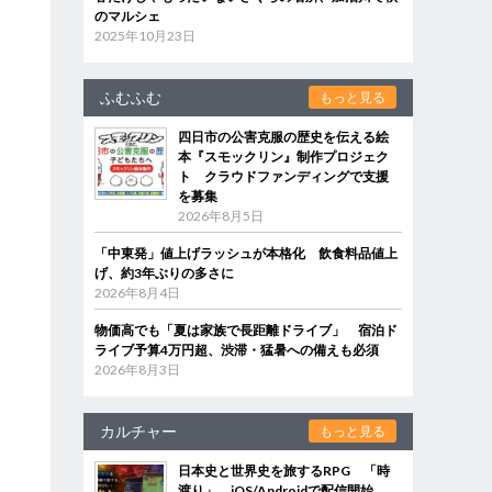
のマルシェ
2025年10月23日
ふむふむ
もっと見る
四日市の公害克服の歴史を伝える絵
本『スモックリン』制作プロジェク
ト クラウドファンディングで支援
を募集
2026年8月5日
「中東発」値上げラッシュが本格化 飲食料品値上
げ、約3年ぶりの多さに
2026年8月4日
物価高でも「夏は家族で長距離ドライブ」 宿泊ド
ライブ予算4万円超、渋滞・猛暑への備えも必須
2026年8月3日
カルチャー
もっと見る
日本史と世界史を旅するRPG 「時
渡り」、iOS/Androidで配信開始