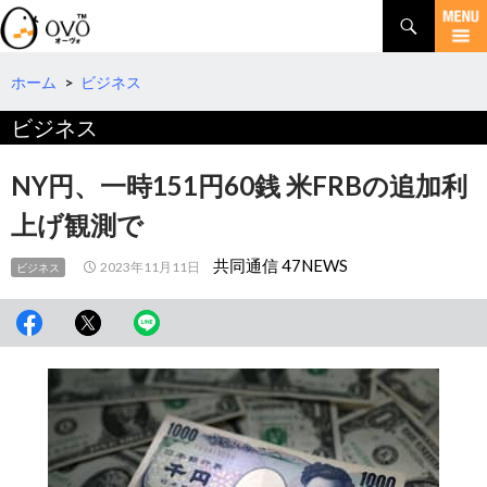
検
索
コ
ン
テ
ホーム
>
ビジネス
ン
ビジネス
ツ
へ
移
NY円、一時151円60銭 米FRBの追加利
動
上げ観測で
共同通信 47NEWS
2023年11月11日
ビジネス