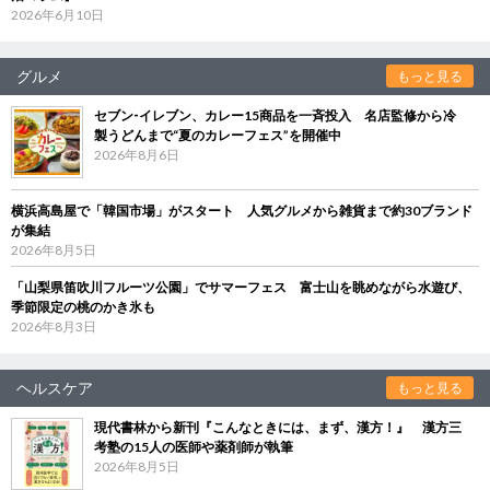
2026年6月10日
グルメ
もっと見る
セブン‐イレブン、カレー15商品を一斉投入 名店監修から冷
製うどんまで“夏のカレーフェス”を開催中
2026年8月6日
横浜高島屋で「韓国市場」がスタート 人気グルメから雑貨まで約30ブランド
が集結
2026年8月5日
「山梨県笛吹川フルーツ公園」でサマーフェス 富士山を眺めながら水遊び、
季節限定の桃のかき氷も
2026年8月3日
ヘルスケア
もっと見る
現代書林から新刊『こんなときには、まず、漢方！』 漢方三
考塾の15人の医師や薬剤師が執筆
2026年8月5日