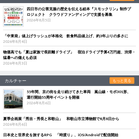
四日市の公害克服の歴史を伝える絵本『スモックリン』制作プ
ロジェクト クラウドファンディングで支援を募集
2026年8月5日
「中東発」値上げラッシュが本格化 飲食料品値上げ、約3年ぶりの多さに
2026年8月4日
物価高でも「夏は家族で長距離ドライブ」 宿泊ドライブ予算4万円超、渋滞・
猛暑への備えも必須
2026年8月3日
カルチャー
もっと見る
55年間、京の街を走り続けてきた車両 嵐山線・モボ301形、
運行開始55周年イベントを開催
2026年8月6日
夏季企画展「秀吉・秀長と和歌山」 和歌山市立博物館で8月8日から
2026年8月6日
日本史と世界史を旅するRPG 「時渡り」、iOS/Androidで配信開始