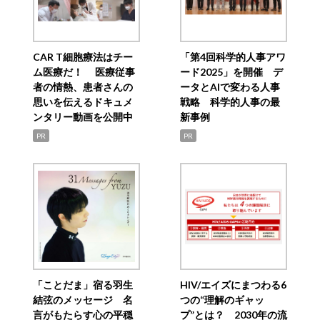
CAR T細胞療法はチー
「第4回科学的人事アワ
ム医療だ！ 医療従事
ード2025」を開催 デ
者の情熱、患者さんの
ータとAIで変わる人事
思いを伝えるドキュメ
戦略 科学的人事の最
ンタリー動画を公開中
新事例
PR
PR
「ことだま」宿る羽生
HIV/エイズにまつわる6
結弦のメッセージ 名
つの“理解のギャッ
言がもたらす心の平穏
プ”とは？ 2030年の流