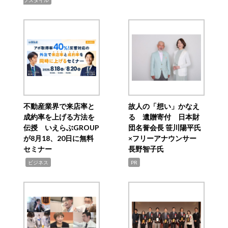
フスタイル
不動産業界で来店率と
故人の「想い」かなえ
成約率を上げる方法を
る 遺贈寄付 日本財
伝授 いえらぶGROUP
団名誉会長 笹川陽平氏
が8月18、20日に無料
×フリーアナウンサー
セミナー
長野智子氏
,
ビジネス
PR