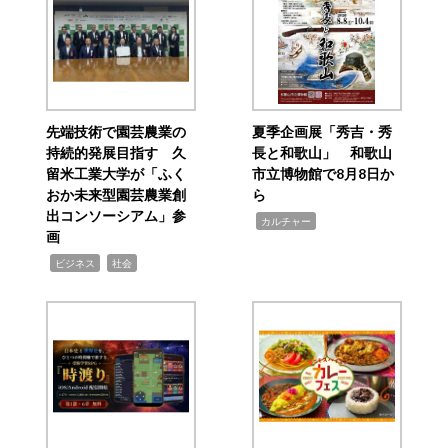
先端技術で園芸農業の
夏季企画展「秀吉・秀
持続的発展目指す 久
長と和歌山」 和歌山
留米工業大学が「ふく
市立博物館で8月8日か
おか未来型園芸農業創
ら
出コンソーシアム」参
,
カルチャー
画
,
,
ビジネス
社会