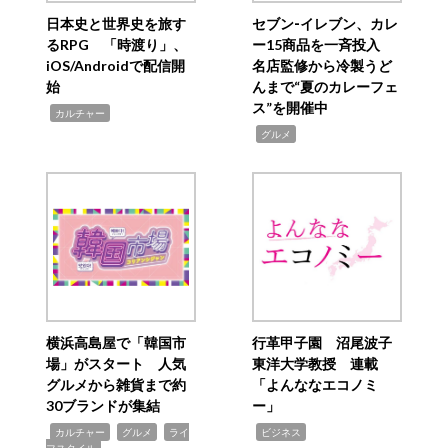
日本史と世界史を旅す
セブン‐イレブン、カレ
るRPG 「時渡り」、
ー15商品を一斉投入
iOS/Androidで配信開
名店監修から冷製うど
始
んまで“夏のカレーフェ
ス”を開催中
,
カルチャー
,
グルメ
横浜高島屋で「韓国市
行革甲子園 沼尾波子
場」がスタート 人気
東洋大学教授 連載
グルメから雑貨まで約
「よんななエコノミ
30ブランドが集結
ー」
,
,
,
,
カルチャー
グルメ
ライ
ビジネス