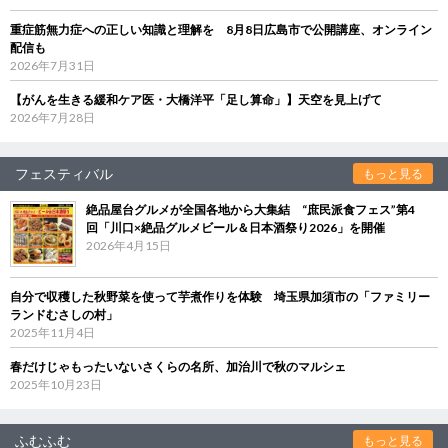
重症筋無力症への正しい知識と理解を 8月8日広島市で公開講座、オンライン
配信も
2026年7月31日
【がんを生きる緩和ケア医・大橋洋平「足し算命」】天空を見上げて
2026年7月28日
フェスティバル
もっと見る
絶品屋台グルメが全国各地から大集結 “庶民派食フェス”第4
回「川口×絶品グルメビール＆日本酒祭り2026」を開催
2026年4月15日
自分で収穫した秋野菜を使って芋煮作りを体験 埼玉県加須市の「ファミリー
ランドむさしの村」
2025年11月4日
春だけじゃもったいないさくらの名所、加治川で秋のマルシェ
2025年10月23日
ふむふむ
もっと見る