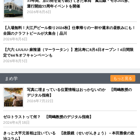
55年間、京の街を走り続けてきた車両 嵐山線・モボ301形、
運行開始55周年イベントを開催
2026年8月6日
【入場無料！大江戸ビール祭り2026秋】仕事帰りの一杯や週末の昼飲みにも！
全国のクラフトビールが大集合｜品川
2026年8月6日
【六六-LIULIU-麻辣湯（マーラータン）】恵比寿に8月6日オープン！6日間限
定で66％オフキャンペーンも
2026年8月5日
まめ学
もっと見る
写真に埋まっている位置情報はおっかないのか 【岡嶋教授の
デジタル指南】
2026年7月22日
ゼロトラストって何？ 【岡嶋教授のデジタル指南】
2026年6月18日
きっと大平元首相は泣いている 【政眼鏡（せいがんきょう）－本田雅俊の政
治コラム】