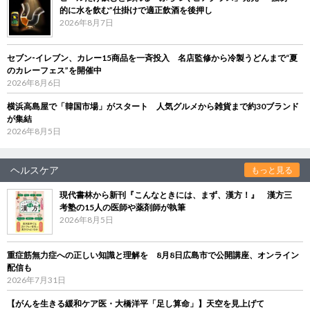
的に水を飲む”仕掛けで適正飲酒を後押し
2026年8月7日
セブン‐イレブン、カレー15商品を一斉投入 名店監修から冷製うどんまで“夏
のカレーフェス”を開催中
2026年8月6日
横浜高島屋で「韓国市場」がスタート 人気グルメから雑貨まで約30ブランド
が集結
2026年8月5日
ヘルスケア
もっと見る
現代書林から新刊『こんなときには、まず、漢方！』 漢方三
考塾の15人の医師や薬剤師が執筆
2026年8月5日
重症筋無力症への正しい知識と理解を 8月8日広島市で公開講座、オンライン
配信も
2026年7月31日
【がんを生きる緩和ケア医・大橋洋平「足し算命」】天空を見上げて