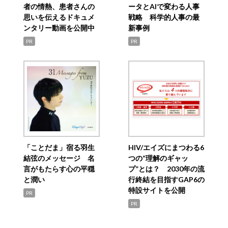
者の情熱、患者さんの
ータとAIで変わる人事
思いを伝えるドキュメ
戦略 科学的人事の最
ンタリー動画を公開中
新事例
PR
PR
「ことだま」宿る羽生
HIV/エイズにまつわる6
結弦のメッセージ 名
つの“理解のギャッ
言がもたらす心の平穏
プ”とは？ 2030年の流
と潤い
行終結を目指すGAP6の
特設サイトを公開
PR
PR