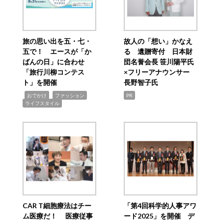
旅の思い出を五・七・
故人の「想い」かなえ
五で！ エースが「か
る 遺贈寄付 日本財
ばんの日」に合わせ
団名誉会長 笹川陽平氏
「旅行川柳コンテス
×フリーアナウンサー
ト」を開催
長野智子氏
,
,
,
おでかけ
ファッション
PR
ライフスタイル
CAR T細胞療法はチー
「第4回科学的人事アワ
ム医療だ！ 医療従事
ード2025」を開催 デ