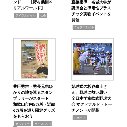
ンド 【野村義樹✕
直接指導 名城大学が
リアルワールド】
講演会と導電性プラス
チック実験イベントを
,
,
ライフスタイル
社会
開催
,
ライフスタイル
豊臣秀吉・秀長兄弟ゆ
始球式の杉谷拳士さ
かりの地を巡るスタン
ん、野球に熱い思い
プラリーがスタート
全日本学童軟式野球大
和歌山市内5カ所・近畿
会 マクドナルド・トー
6カ所を巡り限定グッズ
ナメントが開幕
をもらおう
,
スポーツ
,
,
カルチャー
ライフスタイ