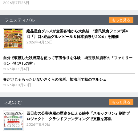
2026年7月28日
フェスティバル
もっと見る
絶品屋台グルメが全国各地から大集結 “庶民派食フェス”第4
回「川口×絶品グルメビール＆日本酒祭り2026」を開催
2026年4月15日
自分で収穫した秋野菜を使って芋煮作りを体験 埼玉県加須市の「ファミリー
ランドむさしの村」
2025年11月4日
春だけじゃもったいないさくらの名所、加治川で秋のマルシェ
2025年10月23日
ふむふむ
もっと見る
四日市の公害克服の歴史を伝える絵本『スモックリン』制作プ
ロジェクト クラウドファンディングで支援を募集
2026年8月5日