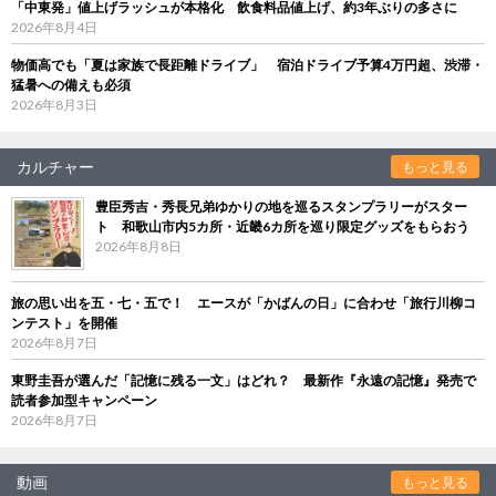
「中東発」値上げラッシュが本格化 飲食料品値上げ、約3年ぶりの多さに
2026年8月4日
物価高でも「夏は家族で長距離ドライブ」 宿泊ドライブ予算4万円超、渋滞・
猛暑への備えも必須
2026年8月3日
カルチャー
もっと見る
豊臣秀吉・秀長兄弟ゆかりの地を巡るスタンプラリーがスター
ト 和歌山市内5カ所・近畿6カ所を巡り限定グッズをもらおう
2026年8月8日
旅の思い出を五・七・五で！ エースが「かばんの日」に合わせ「旅行川柳コ
ンテスト」を開催
2026年8月7日
東野圭吾が選んだ「記憶に残る一文」はどれ？ 最新作『永遠の記憶』発売で
読者参加型キャンペーン
2026年8月7日
動画
もっと見る