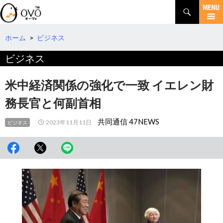
検
索
コ
ン
テ
ホーム
>
ビジネス
ン
ビジネス
ツ
へ
移
米中経済関係の強化で一致 イエレン財
動
務長官と何副首相
共同通信 47NEWS
2023年11月11日
ビジネス