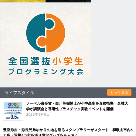
ライフスタイル
もっと見る
ノーベル賞受賞・白川英樹博士が小中高生を直接指導 名城大
学が講演会と導電性プラスチック実験イベントを開催
2026年8月8日
豊臣秀吉・秀長兄弟ゆかりの地を巡るスタンプラリーがスタート 和歌山市内5
カ所・近畿6カ所を巡り限定グッズをもらおう