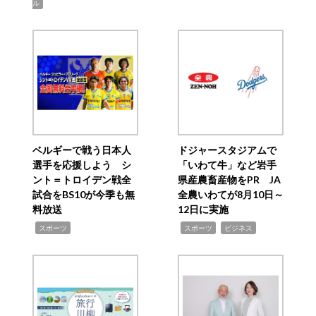
ル
ベルギーで戦う日本人
ドジャースタジアムで
選手を応援しよう シ
「いわて牛」など岩手
ント＝トロイデン戦全
県産農畜産物をPR JA
試合をBS10が今季も無
全農いわてが8月10日～
料放送
12日に実施
,
,
,
スポーツ
スポーツ
ビジネス