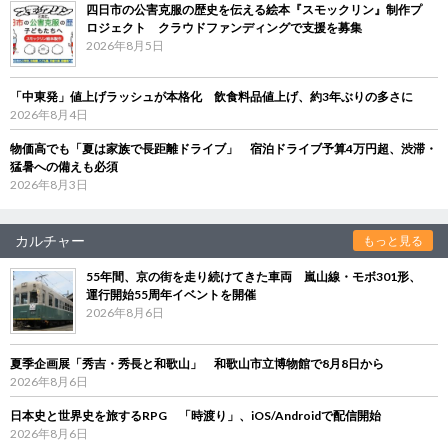
四日市の公害克服の歴史を伝える絵本『スモックリン』制作プ
ロジェクト クラウドファンディングで支援を募集
2026年8月5日
「中東発」値上げラッシュが本格化 飲食料品値上げ、約3年ぶりの多さに
2026年8月4日
物価高でも「夏は家族で長距離ドライブ」 宿泊ドライブ予算4万円超、渋滞・
猛暑への備えも必須
2026年8月3日
カルチャー
もっと見る
55年間、京の街を走り続けてきた車両 嵐山線・モボ301形、
運行開始55周年イベントを開催
2026年8月6日
夏季企画展「秀吉・秀長と和歌山」 和歌山市立博物館で8月8日から
2026年8月6日
日本史と世界史を旅するRPG 「時渡り」、iOS/Androidで配信開始
2026年8月6日