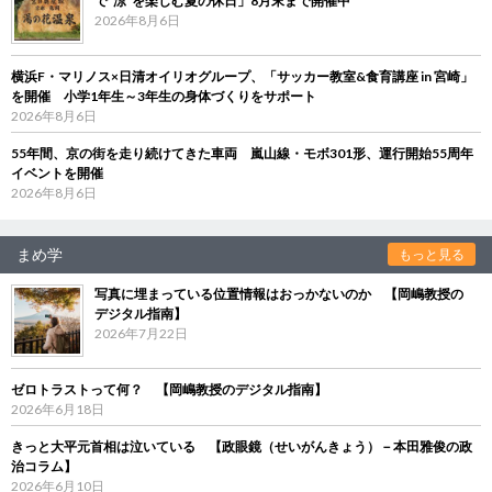
で“涼”を楽しむ夏の休日」8月末まで開催中
2026年8月6日
横浜F・マリノス×日清オイリオグループ、「サッカー教室&食育講座 in 宮崎」
を開催 小学1年生～3年生の身体づくりをサポート
2026年8月6日
55年間、京の街を走り続けてきた車両 嵐山線・モボ301形、運行開始55周年
イベントを開催
2026年8月6日
まめ学
もっと見る
写真に埋まっている位置情報はおっかないのか 【岡嶋教授の
デジタル指南】
2026年7月22日
ゼロトラストって何？ 【岡嶋教授のデジタル指南】
2026年6月18日
きっと大平元首相は泣いている 【政眼鏡（せいがんきょう）－本田雅俊の政
治コラム】
2026年6月10日