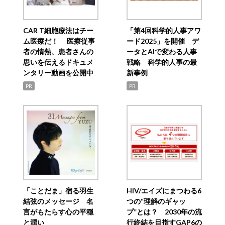
CAR T細胞療法はチー
「第4回科学的人事アワ
ム医療だ！ 医療従事
ード2025」を開催 デ
者の情熱、患者さんの
ータとAIで変わる人事
思いを伝えるドキュメ
戦略 科学的人事の最
ンタリー動画を公開中
新事例
PR
PR
「ことだま」宿る羽生
HIV/エイズにまつわる6
結弦のメッセージ 名
つの“理解のギャッ
言がもたらす心の平穏
プ”とは？ 2030年の流
と潤い
行終結を目指すGAP6の