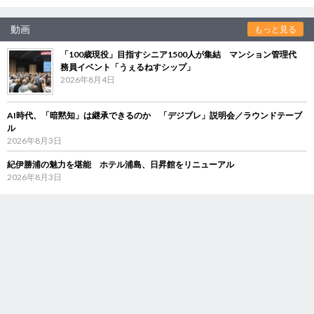
動画
もっと見る
「100歳現役」目指すシニア1500人が集結 マンション管理代
務員イベント「うぇるねすシップ」
2026年8月4日
AI時代、「暗黙知」は継承できるのか 「デジブレ」説明会／ラウンドテーブ
ル
2026年8月3日
紀伊勝浦の魅力を堪能 ホテル浦島、日昇館をリニューアル
2026年8月3日