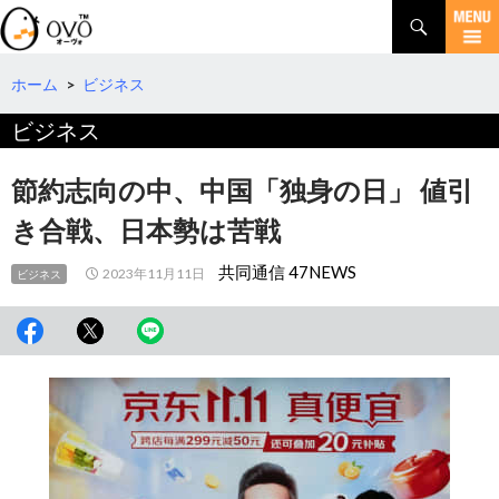
検
索
コ
ン
テ
ホーム
>
ビジネス
ン
ビジネス
ツ
へ
移
節約志向の中、中国「独身の日」 値引
動
き合戦、日本勢は苦戦
共同通信 47NEWS
2023年11月11日
ビジネス