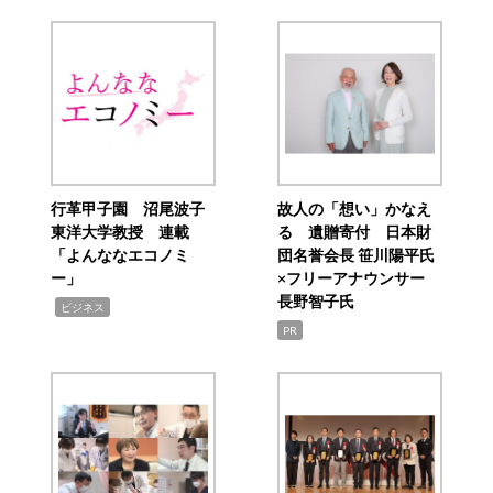
行革甲子園 沼尾波子
故人の「想い」かなえ
東洋大学教授 連載
る 遺贈寄付 日本財
「よんななエコノミ
団名誉会長 笹川陽平氏
ー」
×フリーアナウンサー
長野智子氏
,
ビジネス
PR