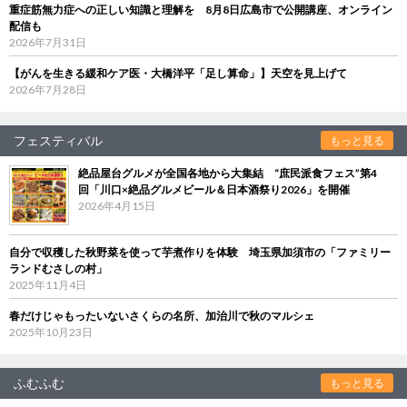
重症筋無力症への正しい知識と理解を 8月8日広島市で公開講座、オンライン
配信も
2026年7月31日
【がんを生きる緩和ケア医・大橋洋平「足し算命」】天空を見上げて
2026年7月28日
フェスティバル
もっと見る
絶品屋台グルメが全国各地から大集結 “庶民派食フェス”第4
回「川口×絶品グルメビール＆日本酒祭り2026」を開催
2026年4月15日
自分で収穫した秋野菜を使って芋煮作りを体験 埼玉県加須市の「ファミリー
ランドむさしの村」
2025年11月4日
春だけじゃもったいないさくらの名所、加治川で秋のマルシェ
2025年10月23日
ふむふむ
もっと見る