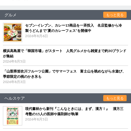
グルメ
もっと見る
セブン‐イレブン、カレー15商品を一斉投入 名店監修から冷
製うどんまで“夏のカレーフェス”を開催中
2026年8月6日
横浜高島屋で「韓国市場」がスタート 人気グルメから雑貨まで約30ブランド
が集結
2026年8月5日
「山梨県笛吹川フルーツ公園」でサマーフェス 富士山を眺めながら水遊び、
季節限定の桃のかき氷も
2026年8月3日
ヘルスケア
もっと見る
現代書林から新刊『こんなときには、まず、漢方！』 漢方三
考塾の15人の医師や薬剤師が執筆
2026年8月5日