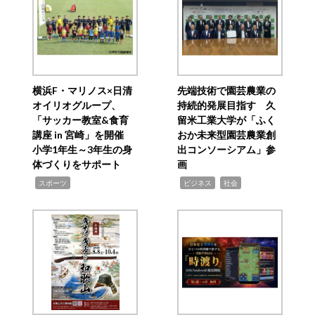
横浜F・マリノス×日清
先端技術で園芸農業の
オイリオグループ、
持続的発展目指す 久
「サッカー教室&食育
留米工業大学が「ふく
講座 in 宮崎」を開催
おか未来型園芸農業創
小学1年生～3年生の身
出コンソーシアム」参
体づくりをサポート
画
,
,
,
スポーツ
ビジネス
社会