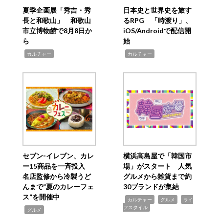
夏季企画展「秀吉・秀
日本史と世界史を旅す
長と和歌山」 和歌山
るRPG 「時渡り」、
市立博物館で8月8日か
iOS/Androidで配信開
ら
始
,
,
カルチャー
カルチャー
セブン‐イレブン、カレ
横浜高島屋で「韓国市
ー15商品を一斉投入
場」がスタート 人気
名店監修から冷製うど
グルメから雑貨まで約
んまで“夏のカレーフェ
30ブランドが集結
ス”を開催中
,
,
,
カルチャー
グルメ
ライ
フスタイル
,
グルメ