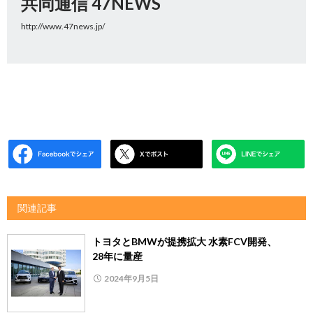
共同通信 47NEWS
http://www.47news.jp/
関連記事
トヨタとBMWが提携拡大 水素FCV開発、
28年に量産
2024年9月5日