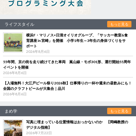
ライフスタイル
もっと見る
横浜F・マリノス×日清オイリオグループ、「サッカー教室&食
育講座 in 宮崎」を開催 小学1年生～3年生の身体づくりをサ
ポート
2026年8月6日
55年間、京の街を走り続けてきた車両 嵐山線・モボ301形、運行開始55周年
イベントを開催
2026年8月6日
【入場無料！大江戸ビール祭り2026秋】仕事帰りの一杯や週末の昼飲みにも！
全国のクラフトビールが大集合｜品川
2026年8月6日
まめ学
もっと見る
写真に埋まっている位置情報はおっかないのか 【岡嶋教授の
デジタル指南】
2026年7月22日