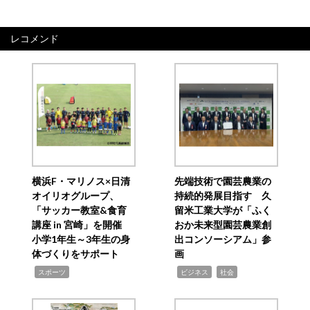
レコメンド
横浜F・マリノス×日清
先端技術で園芸農業の
オイリオグループ、
持続的発展目指す 久
「サッカー教室&食育
留米工業大学が「ふく
講座 in 宮崎」を開催
おか未来型園芸農業創
小学1年生～3年生の身
出コンソーシアム」参
体づくりをサポート
画
,
,
,
スポーツ
ビジネス
社会