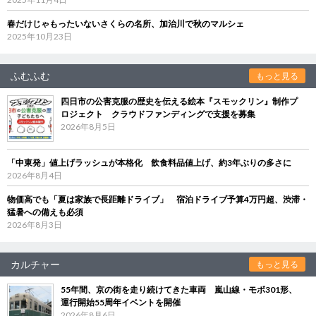
春だけじゃもったいないさくらの名所、加治川で秋のマルシェ
2025年10月23日
ふむふむ
もっと見る
四日市の公害克服の歴史を伝える絵本『スモックリン』制作プ
ロジェクト クラウドファンディングで支援を募集
2026年8月5日
「中東発」値上げラッシュが本格化 飲食料品値上げ、約3年ぶりの多さに
2026年8月4日
物価高でも「夏は家族で長距離ドライブ」 宿泊ドライブ予算4万円超、渋滞・
猛暑への備えも必須
2026年8月3日
カルチャー
もっと見る
55年間、京の街を走り続けてきた車両 嵐山線・モボ301形、
運行開始55周年イベントを開催
2026年8月6日