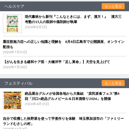
ヘルスケア
もっと見る
現代書林から新刊『こんなときには、まず、漢方！』 漢方三
考塾の15人の医師や薬剤師が執筆
2026年8月5日
重症筋無力症への正しい知識と理解を 8月8日広島市で公開講座、オンライン
配信も
2026年7月31日
【がんを生きる緩和ケア医・大橋洋平「足し算命」】天空を見上げて
2026年7月28日
フェスティバル
もっと見る
絶品屋台グルメが全国各地から大集結 “庶民派食フェス”第4
回「川口×絶品グルメビール＆日本酒祭り2026」を開催
2026年4月15日
自分で収穫した秋野菜を使って芋煮作りを体験 埼玉県加須市の「ファミリー
ランドむさしの村」
2025年11月4日