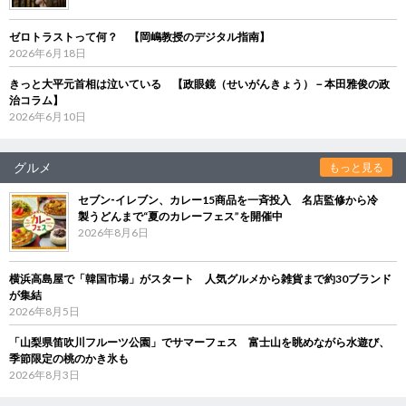
ゼロトラストって何？ 【岡嶋教授のデジタル指南】
2026年6月18日
きっと大平元首相は泣いている 【政眼鏡（せいがんきょう）－本田雅俊の政
治コラム】
2026年6月10日
グルメ
もっと見る
セブン‐イレブン、カレー15商品を一斉投入 名店監修から冷
製うどんまで“夏のカレーフェス”を開催中
2026年8月6日
横浜高島屋で「韓国市場」がスタート 人気グルメから雑貨まで約30ブランド
が集結
2026年8月5日
「山梨県笛吹川フルーツ公園」でサマーフェス 富士山を眺めながら水遊び、
季節限定の桃のかき氷も
2026年8月3日