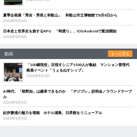
夏季企画展「秀吉・秀長と和歌山」 和歌山市立博物館で8月8日から
2026年8月6日
日本史と世界史を旅するRPG 「時渡り」、iOS/Androidで配信開始
2026年8月6日
動画
もっと見る
「100歳現役」目指すシニア1500人が集結 マンション管理代
務員イベント「うぇるねすシップ」
2026年8月4日
AI時代、「暗黙知」は継承できるのか 「デジブレ」説明会／ラウンドテーブ
ル
2026年8月3日
紀伊勝浦の魅力を堪能 ホテル浦島、日昇館をリニューアル
2026年8月3日