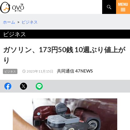
検
索
コ
ン
テ
ホーム
>
ビジネス
ン
ビジネス
ツ
へ
移
ガソリン、173円50銭 10週ぶり値上が
動
り
共同通信 47NEWS
2023年11月15日
ビジネス