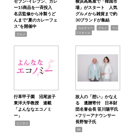
セブン‐イレブン、カレ
横浜高島屋で「韓国市
ー15商品を一斉投入
場」がスタート 人気
名店監修から冷製うど
グルメから雑貨まで約
んまで“夏のカレーフェ
30ブランドが集結
ス”を開催中
,
,
,
カルチャー
グルメ
ライ
フスタイル
,
グルメ
行革甲子園 沼尾波子
故人の「想い」かなえ
東洋大学教授 連載
る 遺贈寄付 日本財
「よんななエコノミ
団名誉会長 笹川陽平氏
ー」
×フリーアナウンサー
長野智子氏
,
ビジネス
PR