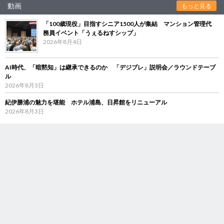
動画
もっと見る
「100歳現役」目指すシニア1500人が集結 マンション管理代
務員イベント「うぇるねすシップ」
2026年8月4日
AI時代、「暗黙知」は継承できるのか 「デジブレ」説明会／ラウンドテーブ
ル
2026年8月3日
紀伊勝浦の魅力を堪能 ホテル浦島、日昇館をリニューアル
2026年8月3日