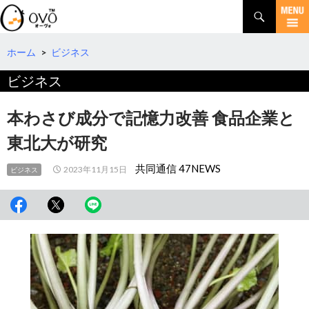
検
索
コ
ン
テ
ホーム
>
ビジネス
ン
ビジネス
ツ
へ
移
本わさび成分で記憶力改善 食品企業と
動
東北大が研究
共同通信 47NEWS
2023年11月15日
ビジネス