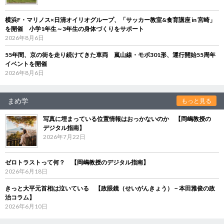
横浜F・マリノス×日清オイリオグループ、「サッカー教室&食育講座 in 宮崎」
を開催 小学1年生～3年生の身体づくりをサポート
2026年8月6日
55年間、京の街を走り続けてきた車両 嵐山線・モボ301形、運行開始55周年
イベントを開催
2026年8月6日
まめ学
もっと見る
写真に埋まっている位置情報はおっかないのか 【岡嶋教授の
デジタル指南】
2026年7月22日
ゼロトラストって何？ 【岡嶋教授のデジタル指南】
2026年6月18日
きっと大平元首相は泣いている 【政眼鏡（せいがんきょう）－本田雅俊の政
治コラム】
2026年6月10日