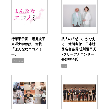
行革甲子園 沼尾波子
故人の「想い」かなえ
東洋大学教授 連載
る 遺贈寄付 日本財
「よんななエコノミ
団名誉会長 笹川陽平氏
ー」
×フリーアナウンサー
長野智子氏
,
ビジネス
PR