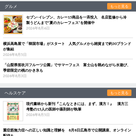
グルメ
もっと見る
セブン‐イレブン、カレー15商品を一斉投入 名店監修から冷
製うどんまで“夏のカレーフェス”を開催中
2026年8月6日
横浜高島屋で「韓国市場」がスタート 人気グルメから雑貨まで約30ブランド
が集結
2026年8月5日
「山梨県笛吹川フルーツ公園」でサマーフェス 富士山を眺めながら水遊び、
季節限定の桃のかき氷も
2026年8月3日
ヘルスケア
もっと見る
現代書林から新刊『こんなときには、まず、漢方！』 漢方三
考塾の15人の医師や薬剤師が執筆
2026年8月5日
重症筋無力症への正しい知識と理解を 8月8日広島市で公開講座、オンライン
配信も