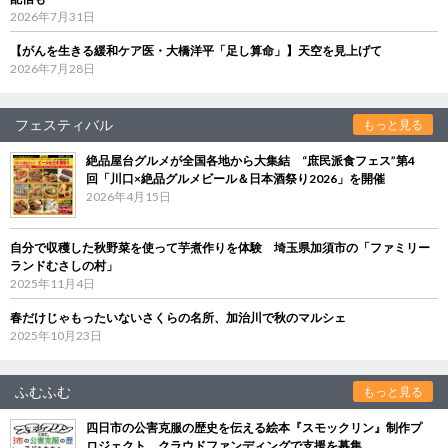
2026年7月31日
【がんを生きる緩和ケア医・大橋洋平「足し算命」】天空を見上げて
2026年7月28日
フェスティバル
もっと見る
絶品屋台グルメが全国各地から大集結 “庶民派食フェス”第4
回「川口×絶品グルメビール＆日本酒祭り2026」を開催
2026年4月15日
自分で収穫した秋野菜を使って芋煮作りを体験 埼玉県加須市の「ファミリー
ランドむさしの村」
2025年11月4日
春だけじゃもったいないさくらの名所、加治川で秋のマルシェ
2025年10月23日
ふむふむ
もっと見る
四日市の公害克服の歴史を伝える絵本『スモックリン』制作プ
ロジェクト クラウドファンディングで支援を募集