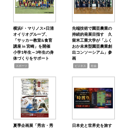
横浜F・マリノス×日清
先端技術で園芸農業の
オイリオグループ、
持続的発展目指す 久
「サッカー教室&食育
留米工業大学が「ふく
講座 in 宮崎」を開催
おか未来型園芸農業創
小学1年生～3年生の身
出コンソーシアム」参
体づくりをサポート
画
,
,
,
スポーツ
ビジネス
社会
夏季企画展「秀吉・秀
日本史と世界史を旅す