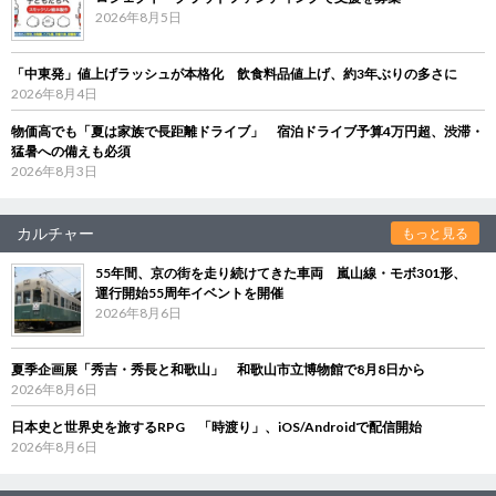
2026年8月5日
「中東発」値上げラッシュが本格化 飲食料品値上げ、約3年ぶりの多さに
2026年8月4日
物価高でも「夏は家族で長距離ドライブ」 宿泊ドライブ予算4万円超、渋滞・
猛暑への備えも必須
2026年8月3日
カルチャー
もっと見る
55年間、京の街を走り続けてきた車両 嵐山線・モボ301形、
運行開始55周年イベントを開催
2026年8月6日
夏季企画展「秀吉・秀長と和歌山」 和歌山市立博物館で8月8日から
2026年8月6日
日本史と世界史を旅するRPG 「時渡り」、iOS/Androidで配信開始
2026年8月6日