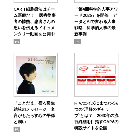
CAR T細胞療法はチー
「第4回科学的人事アワ
ム医療だ！ 医療従事
ード2025」を開催 デ
者の情熱、患者さんの
ータとAIで変わる人事
思いを伝えるドキュメ
戦略 科学的人事の最
ンタリー動画を公開中
新事例
PR
PR
「ことだま」宿る羽生
HIV/エイズにまつわる6
結弦のメッセージ 名
つの“理解のギャッ
言がもたらす心の平穏
プ”とは？ 2030年の流
と潤い
行終結を目指すGAP6の
特設サイトを公開
PR