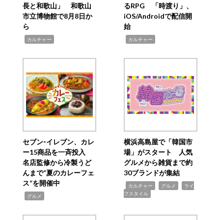
長と和歌山」 和歌山
るRPG 「時渡り」、
市立博物館で8月8日か
iOS/Androidで配信開
ら
始
,
,
カルチャー
カルチャー
セブン‐イレブン、カレ
横浜高島屋で「韓国市
ー15商品を一斉投入
場」がスタート 人気
名店監修から冷製うど
グルメから雑貨まで約
んまで“夏のカレーフェ
30ブランドが集結
ス”を開催中
,
,
,
カルチャー
グルメ
ライ
フスタイル
,
グルメ