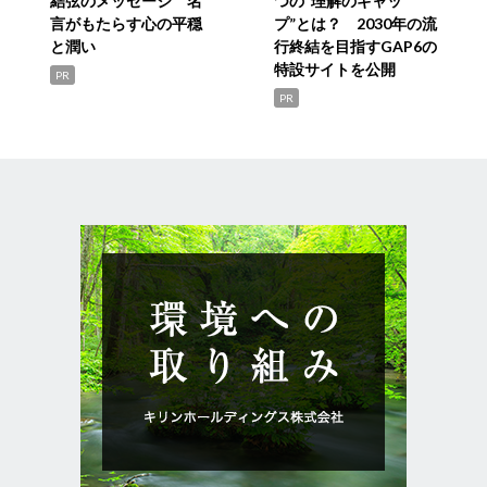
結弦のメッセージ 名
つの“理解のギャッ
言がもたらす心の平穏
プ”とは？ 2030年の流
と潤い
行終結を目指すGAP6の
特設サイトを公開
PR
PR