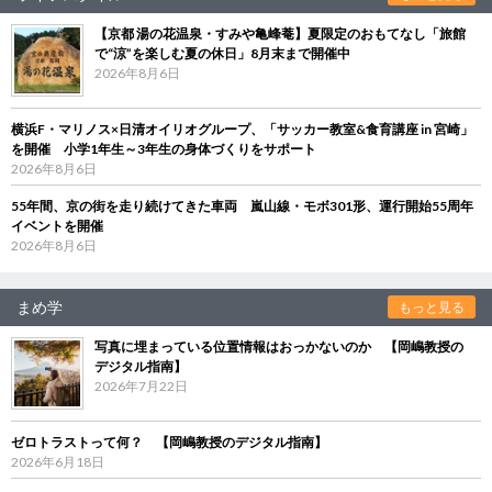
【京都 湯の花温泉・すみや亀峰菴】夏限定のおもてなし「旅館
で“涼”を楽しむ夏の休日」8月末まで開催中
2026年8月6日
横浜F・マリノス×日清オイリオグループ、「サッカー教室&食育講座 in 宮崎」
を開催 小学1年生～3年生の身体づくりをサポート
2026年8月6日
55年間、京の街を走り続けてきた車両 嵐山線・モボ301形、運行開始55周年
イベントを開催
2026年8月6日
まめ学
もっと見る
写真に埋まっている位置情報はおっかないのか 【岡嶋教授の
デジタル指南】
2026年7月22日
ゼロトラストって何？ 【岡嶋教授のデジタル指南】
2026年6月18日