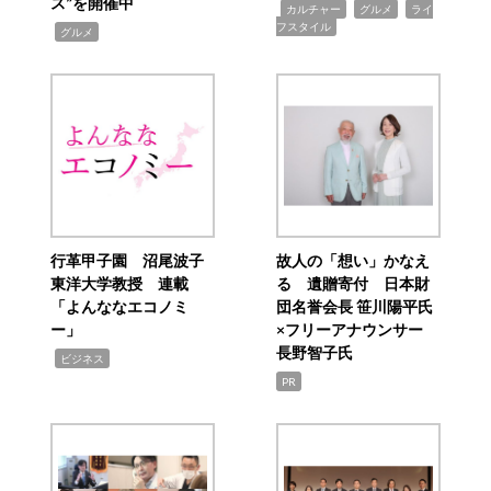
ス”を開催中
,
,
,
カルチャー
グルメ
ライ
フスタイル
,
グルメ
行革甲子園 沼尾波子
故人の「想い」かなえ
東洋大学教授 連載
る 遺贈寄付 日本財
「よんななエコノミ
団名誉会長 笹川陽平氏
ー」
×フリーアナウンサー
長野智子氏
,
ビジネス
PR