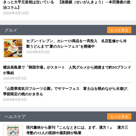
きっと大平元首相は泣いている 【政眼鏡（せいがんきょう）－本田雅俊の政
治コラム】
2026年6月10日
グルメ
もっと見る
セブン‐イレブン、カレー15商品を一斉投入 名店監修から冷
製うどんまで“夏のカレーフェス”を開催中
2026年8月6日
横浜高島屋で「韓国市場」がスタート 人気グルメから雑貨まで約30ブランド
が集結
2026年8月5日
「山梨県笛吹川フルーツ公園」でサマーフェス 富士山を眺めながら水遊び、
季節限定の桃のかき氷も
2026年8月3日
ヘルスケア
もっと見る
現代書林から新刊『こんなときには、まず、漢方！』 漢方三
考塾の15人の医師や薬剤師が執筆