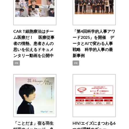
CAR T細胞療法はチー
「第4回科学的人事アワ
ム医療だ！ 医療従事
ード2025」を開催 デ
者の情熱、患者さんの
ータとAIで変わる人事
思いを伝えるドキュメ
戦略 科学的人事の最
ンタリー動画を公開中
新事例
PR
PR
「ことだま」宿る羽生
HIV/エイズにまつわる6