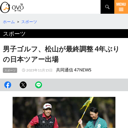
検
索
コ
ン
テ
ホーム
>
スポーツ
ン
スポーツ
ツ
へ
移
男子ゴルフ、松山が最終調整 4年ぶり
動
の日本ツアー出場
共同通信 47NEWS
2023年11月15日
スポーツ