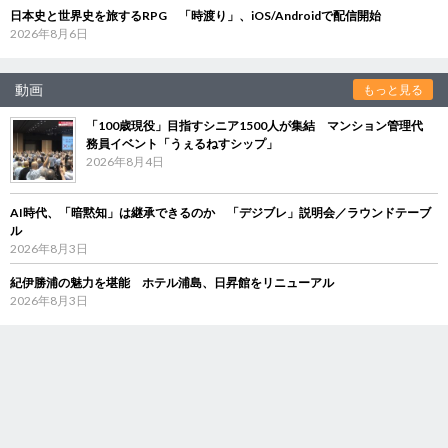
日本史と世界史を旅するRPG 「時渡り」、iOS/Androidで配信開始
2026年8月6日
動画
もっと見る
「100歳現役」目指すシニア1500人が集結 マンション管理代
務員イベント「うぇるねすシップ」
2026年8月4日
AI時代、「暗黙知」は継承できるのか 「デジブレ」説明会／ラウンドテーブ
ル
2026年8月3日
紀伊勝浦の魅力を堪能 ホテル浦島、日昇館をリニューアル
2026年8月3日