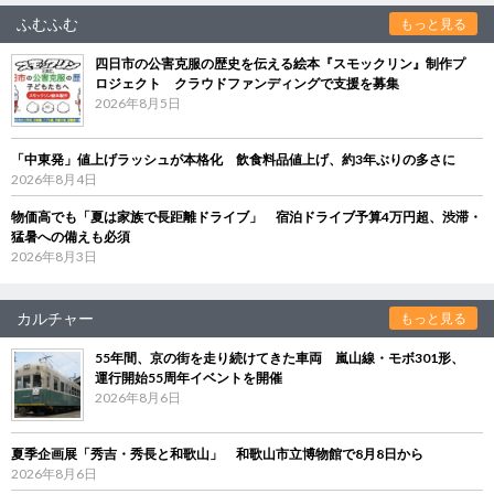
ふむふむ
もっと見る
四日市の公害克服の歴史を伝える絵本『スモックリン』制作プ
ロジェクト クラウドファンディングで支援を募集
2026年8月5日
「中東発」値上げラッシュが本格化 飲食料品値上げ、約3年ぶりの多さに
2026年8月4日
物価高でも「夏は家族で長距離ドライブ」 宿泊ドライブ予算4万円超、渋滞・
猛暑への備えも必須
2026年8月3日
カルチャー
もっと見る
55年間、京の街を走り続けてきた車両 嵐山線・モボ301形、
運行開始55周年イベントを開催
2026年8月6日
夏季企画展「秀吉・秀長と和歌山」 和歌山市立博物館で8月8日から
2026年8月6日