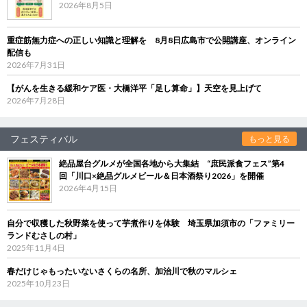
2026年8月5日
重症筋無力症への正しい知識と理解を 8月8日広島市で公開講座、オンライン
配信も
2026年7月31日
【がんを生きる緩和ケア医・大橋洋平「足し算命」】天空を見上げて
2026年7月28日
フェスティバル
もっと見る
絶品屋台グルメが全国各地から大集結 “庶民派食フェス”第4
回「川口×絶品グルメビール＆日本酒祭り2026」を開催
2026年4月15日
自分で収穫した秋野菜を使って芋煮作りを体験 埼玉県加須市の「ファミリー
ランドむさしの村」
2025年11月4日
春だけじゃもったいないさくらの名所、加治川で秋のマルシェ
2025年10月23日