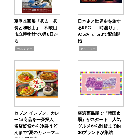
夏季企画展「秀吉・秀
日本史と世界史を旅す
長と和歌山」 和歌山
るRPG 「時渡り」、
市立博物館で8月8日か
iOS/Androidで配信開
ら
始
,
,
カルチャー
カルチャー
セブン‐イレブン、カレ
横浜高島屋で「韓国市
ー15商品を一斉投入
場」がスタート 人気
名店監修から冷製うど
グルメから雑貨まで約
んまで“夏のカレーフェ
30ブランドが集結