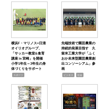
横浜F・マリノス×日清
先端技術で園芸農業の
オイリオグループ、
持続的発展目指す 久
「サッカー教室&食育
留米工業大学が「ふく
講座 in 宮崎」を開催
おか未来型園芸農業創
小学1年生～3年生の身
出コンソーシアム」参
体づくりをサポート
画
,
,
,
スポーツ
ビジネス
社会