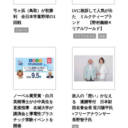
弓ヶ浜（鳥取）が初勝
LVに敗訴して人気が出
利 全日本学童野球の1
た ミルクティーブラ
回戦
ンド 【野村義樹✕
リアルワールド】
,
スポーツ
,
,
ライフスタイル
社会
ノーベル賞受賞・白川
故人の「想い」かなえ
英樹博士が小中高生を
る 遺贈寄付 日本財
直接指導 名城大学が
団名誉会長 笹川陽平氏
講演会と導電性プラス
×フリーアナウンサー
チック実験イベントを
長野智子氏
開催
PR