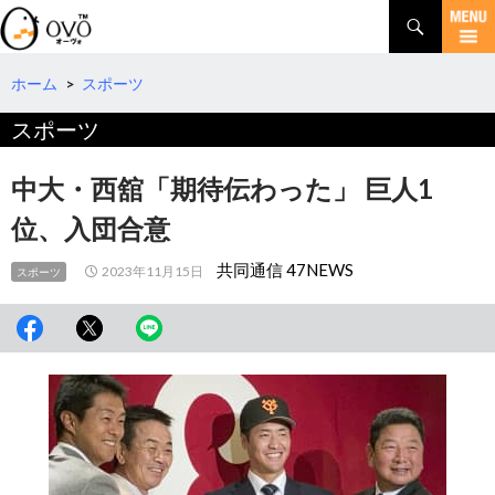
検
索
コ
ン
テ
ホーム
>
スポーツ
ン
スポーツ
ツ
へ
移
中大・西舘「期待伝わった」 巨人1
動
位、入団合意
共同通信 47NEWS
2023年11月15日
スポーツ