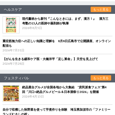
ヘルスケア
もっと見る
現代書林から新刊『こんなときには、まず、漢方！』 漢方三
考塾の15人の医師や薬剤師が執筆
2026年8月5日
重症筋無力症への正しい知識と理解を 8月8日広島市で公開講座、オンライン
配信も
2026年7月31日
【がんを生きる緩和ケア医・大橋洋平「足し算命」】天空を見上げて
2026年7月28日
フェスティバル
もっと見る
絶品屋台グルメが全国各地から大集結 “庶民派食フェス”第4
回「川口×絶品グルメビール＆日本酒祭り2026」を開催
2026年4月15日
自分で収穫した秋野菜を使って芋煮作りを体験 埼玉県加須市の「ファミリー
ランドむさしの村」