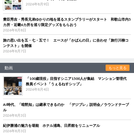
2026年8月9日
豊臣秀吉・秀長兄弟ゆかりの地を巡るスタンプラリーがスタート 和歌山市内5
カ所・近畿6カ所を巡り限定グッズをもらおう
2026年8月8日
旅の思い出を五・七・五で！ エースが「かばんの日」に合わせ「旅行川柳コ
ンテスト」を開催
2026年8月7日
動画
もっと見る
「100歳現役」目指すシニア1500人が集結 マンション管理代
務員イベント「うぇるねすシップ」
2026年8月4日
AI時代、「暗黙知」は継承できるのか 「デジブレ」説明会／ラウンドテーブ
ル
2026年8月3日
紀伊勝浦の魅力を堪能 ホテル浦島、日昇館をリニューアル
2026年8月3日