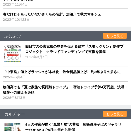
2025年11月4日
春だけじゃもったいないさくらの名所、加治川で秋のマルシェ
2025年10月23日
ふむふむ
もっと見る
四日市の公害克服の歴史を伝える絵本『スモックリン』制作プ
ロジェクト クラウドファンディングで支援を募集
2026年8月5日
「中東発」値上げラッシュが本格化 飲食料品値上げ、約3年ぶりの多さに
2026年8月4日
物価高でも「夏は家族で長距離ドライブ」 宿泊ドライブ予算4万円超、渋滞・
猛暑への備えも必須
2026年8月3日
カルチャー
もっと見る
6人の作家が描く“風景と猫”の共演 歌舞伎座そばのギャラリ
ーYOHAKUで8月20日から開催