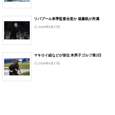
リバプール来季監督合意か 遠藤航が所属
2024年4月27日
マキロイ組などが首位 米男子ゴルフ第2日
2024年4月27日