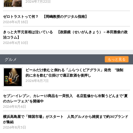
2026年7月22日
ゼロトラストって何？ 【岡嶋教授のデジタル指南】
2026年6月18日
きっと大平元首相は泣いている 【政眼鏡（せいがんきょう）－本田雅俊の政
治コラム】
2026年6月10日
グルメ
もっと見る
ビールだけ飲むと倒れる「ふらつくビアグラス」発売 “強制
的に水を飲む”仕掛けで適正飲酒を後押し
2026年8月7日
セブン‐イレブン、カレー15商品を一斉投入 名店監修から冷製うどんまで“夏
のカレーフェス”を開催中
2026年8月6日
横浜高島屋で「韓国市場」がスタート 人気グルメから雑貨まで約30ブランド
が集結
2026年8月5日