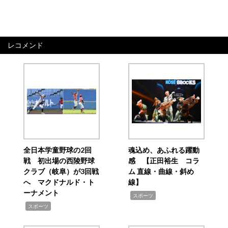
レコメンド
全日本学童野球の2回
魂込め、あふれる躍動
戦 初出場の西陵野球
感 【正田裕生 コラ
クラブ（岐阜）が3回戦
ム 直線・曲線・斜め
へ マクドナルド・ト
線】
ーナメント
,
スポーツ
,
スポーツ