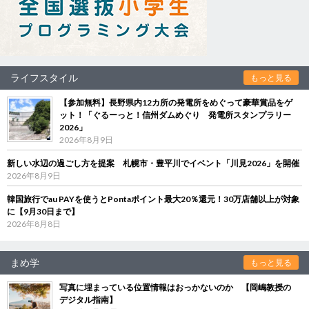
ライフスタイル
もっと見る
【参加無料】長野県内12カ所の発電所をめぐって豪華賞品をゲ
ット！「ぐるーっと！信州ダムめぐり 発電所スタンプラリー
2026」
2026年8月9日
新しい水辺の過ごし方を提案 札幌市・豊平川でイベント「川見2026」を開催
2026年8月9日
韓国旅行でau PAYを使うとPontaポイント最大20％還元！30万店舗以上が対象
に【9月30日まで】
2026年8月8日
まめ学
もっと見る
写真に埋まっている位置情報はおっかないのか 【岡嶋教授の
デジタル指南】