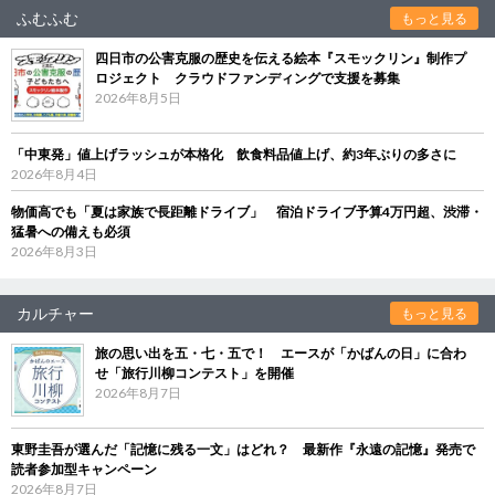
ふむふむ
もっと見る
四日市の公害克服の歴史を伝える絵本『スモックリン』制作プ
ロジェクト クラウドファンディングで支援を募集
2026年8月5日
「中東発」値上げラッシュが本格化 飲食料品値上げ、約3年ぶりの多さに
2026年8月4日
物価高でも「夏は家族で長距離ドライブ」 宿泊ドライブ予算4万円超、渋滞・
猛暑への備えも必須
2026年8月3日
カルチャー
もっと見る
旅の思い出を五・七・五で！ エースが「かばんの日」に合わ
せ「旅行川柳コンテスト」を開催
2026年8月7日
東野圭吾が選んだ「記憶に残る一文」はどれ？ 最新作『永遠の記憶』発売で
読者参加型キャンペーン
2026年8月7日