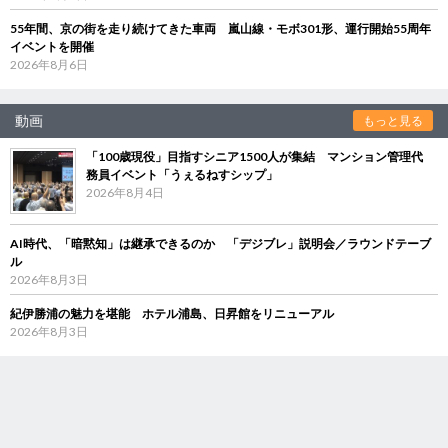
55年間、京の街を走り続けてきた車両 嵐山線・モボ301形、運行開始55周年
イベントを開催
2026年8月6日
動画
もっと見る
「100歳現役」目指すシニア1500人が集結 マンション管理代
務員イベント「うぇるねすシップ」
2026年8月4日
AI時代、「暗黙知」は継承できるのか 「デジブレ」説明会／ラウンドテーブ
ル
2026年8月3日
紀伊勝浦の魅力を堪能 ホテル浦島、日昇館をリニューアル
2026年8月3日