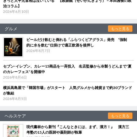
きっと大平元首相は泣いている 【政眼鏡（せいがんきょう）－本田雅俊の政
治コラム】
2026年6月10日
グルメ
もっと見る
ビールだけ飲むと倒れる「ふらつくビアグラス」発売 “強制
的に水を飲む”仕掛けで適正飲酒を後押し
2026年8月7日
セブン‐イレブン、カレー15商品を一斉投入 名店監修から冷製うどんまで“夏
のカレーフェス”を開催中
2026年8月6日
横浜高島屋で「韓国市場」がスタート 人気グルメから雑貨まで約30ブランド
が集結
2026年8月5日
ヘルスケア
もっと見る
現代書林から新刊『こんなときには、まず、漢方！』 漢方三
考塾の15人の医師や薬剤師が執筆