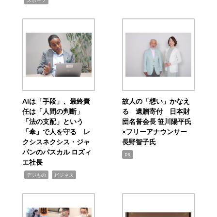
スポーツ
AIは「手段」、最終責
故人の「想い」かなえ
任は「人間の判断」
る 遺贈寄付 日本財
「法の支配」という
団名誉会長 笹川陽平氏
「傘」で人を守る レ
×フリーアナウンサー
クシスネクシス・ジャ
長野智子氏
パンのパスカル ロズィ
PR
エ社長
,
,
デジもの
ビジネス