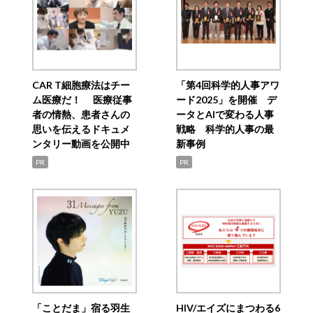
CAR T細胞療法はチー
「第4回科学的人事アワ
ム医療だ！ 医療従事
ード2025」を開催 デ
者の情熱、患者さんの
ータとAIで変わる人事
思いを伝えるドキュメ
戦略 科学的人事の最
ンタリー動画を公開中
新事例
PR
PR
「ことだま」宿る羽生
HIV/エイズにまつわる6