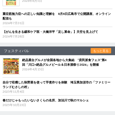
2026年8月5日
重症筋無力症への正しい知識と理解を 8月8日広島市で公開講座、オンライン
配信も
2026年7月31日
【がんを生きる緩和ケア医・大橋洋平「足し算命」】天空を見上げて
2026年7月28日
フェスティバル
もっと見る
絶品屋台グルメが全国各地から大集結 “庶民派食フェス”第4
回「川口×絶品グルメビール＆日本酒祭り2026」を開催
2026年4月15日
自分で収穫した秋野菜を使って芋煮作りを体験 埼玉県加須市の「ファミリー
ランドむさしの村」
2025年11月4日
春だけじゃもったいないさくらの名所、加治川で秋のマルシェ
2025年10月23日