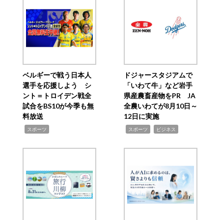
ベルギーで戦う日本人
ドジャースタジアムで
選手を応援しよう シ
「いわて牛」など岩手
ント＝トロイデン戦全
県産農畜産物をPR JA
試合をBS10が今季も無
全農いわてが8月10日～
料放送
12日に実施
,
,
,
スポーツ
スポーツ
ビジネス