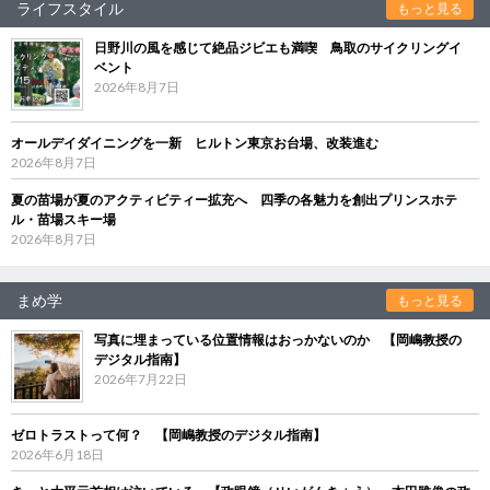
ライフスタイル
もっと見る
日野川の風を感じて絶品ジビエも満喫 鳥取のサイクリングイ
ベント
2026年8月7日
オールデイダイニングを一新 ヒルトン東京お台場、改装進む
2026年8月7日
夏の苗場が夏のアクティビティー拡充へ 四季の各魅力を創出プリンスホテ
ル・苗場スキー場
2026年8月7日
まめ学
もっと見る
写真に埋まっている位置情報はおっかないのか 【岡嶋教授の
デジタル指南】
2026年7月22日
ゼロトラストって何？ 【岡嶋教授のデジタル指南】
2026年6月18日