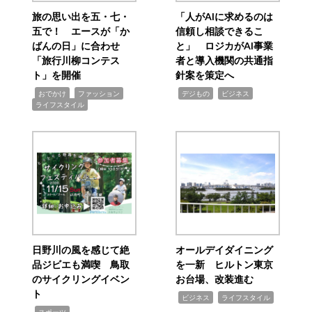
旅の思い出を五・七・
「人がAIに求めるのは
五で！ エースが「か
信頼し相談できるこ
ばんの日」に合わせ
と」 ロジカがAI事業
「旅行川柳コンテス
者と導入機関の共通指
ト」を開催
針案を策定へ
,
,
,
,
,
おでかけ
ファッション
デジもの
ビジネス
ライフスタイル
日野川の風を感じて絶
オールデイダイニング
品ジビエも満喫 鳥取
を一新 ヒルトン東京
のサイクリングイベン
お台場、改装進む
ト
,
,
ビジネス
ライフスタイル
,