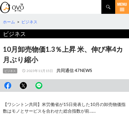
検
索
コ
ン
テ
ホーム
>
ビジネス
ン
ビジネス
ツ
へ
移
10月卸売物価1.3％上昇 米、伸び率4カ
動
月ぶり縮小
共同通信 47NEWS
2023年11月15日
ビジネス
【ワシントン共同】米労働省が15日発表した10月の卸売物価指
数はモノとサービスを合わせた総合指数が前……