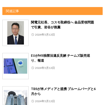
関連記事
関電元社長、コスモ取締役へ 金品受領問題
で引責、岩谷が推薦
2024年5月13日
EUがMS独禁法違反見解 チームズ販売巡
り、報道
2024年5月13日
TBSが米メディアと提携 ブルームバーグと6
月から
2024年5月13日