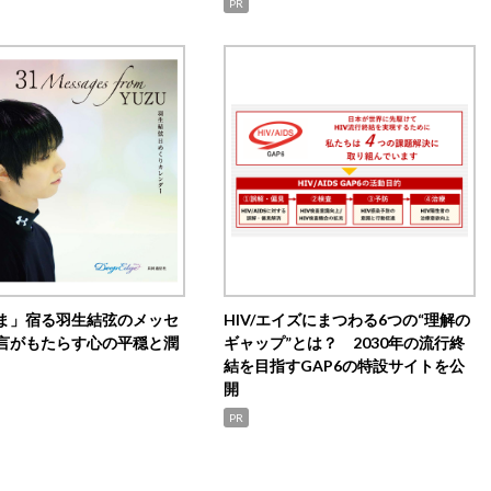
PR
ま」宿る羽生結弦のメッセ
HIV/エイズにまつわる6つの“理解の
言がもたらす心の平穏と潤
ギャップ”とは？ 2030年の流行終
結を目指すGAP6の特設サイトを公
開
PR