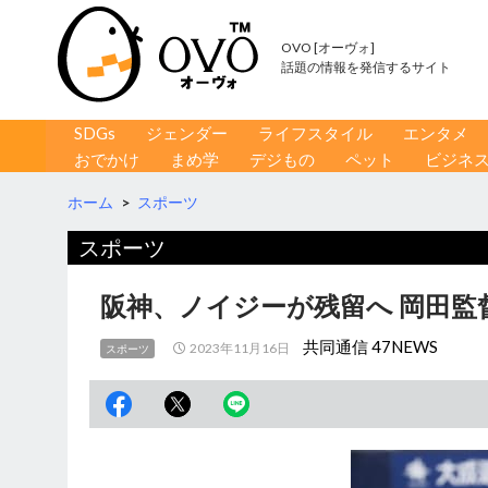
OVO [オーヴォ]
話題の情報を発信するサイト
コンテンツへ移動
検
SDGs
ジェンダー
ライフスタイル
エンタメ
索
おでかけ
まめ学
デジもの
ペット
ビジネ
ホーム
>
スポーツ
スポーツ
阪神、ノイジーが残留へ 岡田監
共同通信 47NEWS
2023年11月16日
スポーツ