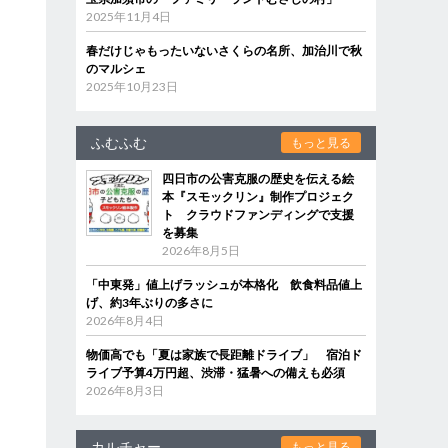
2025年11月4日
春だけじゃもったいないさくらの名所、加治川で秋
のマルシェ
2025年10月23日
ふむふむ
もっと見る
四日市の公害克服の歴史を伝える絵
本『スモックリン』制作プロジェク
ト クラウドファンディングで支援
を募集
2026年8月5日
「中東発」値上げラッシュが本格化 飲食料品値上
げ、約3年ぶりの多さに
2026年8月4日
物価高でも「夏は家族で長距離ドライブ」 宿泊ド
ライブ予算4万円超、渋滞・猛暑への備えも必須
2026年8月3日
カルチャー
もっと見る