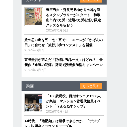
豊臣秀吉・秀長兄弟ゆかりの地を巡
るスタンプラリーがスタート 和歌
山市内5カ所・近畿6カ所を巡り限定
グッズをもらおう
2026年8月8日
旅の思い出を五・七・五で！ エースが「かばんの
日」に合わせ「旅行川柳コンテスト」を開催
2026年8月7日
東野圭吾が選んだ「記憶に残る一文」はどれ？ 最
新作『永遠の記憶』発売で読者参加型キャンペーン
2026年8月7日
動画
もっと見る
「100歳現役」目指すシニア1500人
が集結 マンション管理代務員イベ
ント「うぇるねすシップ」
2026年8月4日
AI時代、「暗黙知」は継承できるのか 「デジブ
レ」説明会／ラウンドテーブル