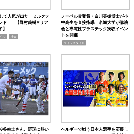
訴して人気が出た ミルクテ
ノーベル賞受賞・白川英樹博士が小
ンド 【野村義樹✕リア
中高生を直接指導 名城大学が講演
ド】
会と導電性プラスチック実験イベン
トを開催
,
イル
社会
,
ライフスタイル
杉谷拳士さん、野球に熱い
ベルギーで戦う日本人選手を応援し