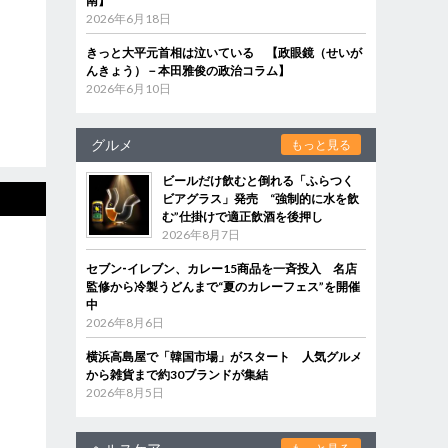
南】
2026年6月18日
きっと大平元首相は泣いている 【政眼鏡（せいが
んきょう）－本田雅俊の政治コラム】
2026年6月10日
グルメ
もっと見る
ビールだけ飲むと倒れる「ふらつく
ビアグラス」発売 “強制的に水を飲
む”仕掛けで適正飲酒を後押し
2026年8月7日
セブン‐イレブン、カレー15商品を一斉投入 名店
監修から冷製うどんまで“夏のカレーフェス”を開催
中
2026年8月6日
横浜高島屋で「韓国市場」がスタート 人気グルメ
から雑貨まで約30ブランドが集結
2026年8月5日