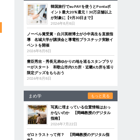
韓国旅行でau PAYを使うとPontaポ
イント最大20％還元！30万店舗以上
が対象に【9月30日まで】
2026年8月8日
ノーベル賞受賞・白川英樹博士が小中高生を直接指
導 名城大学が講演会と導電性プラスチック実験イ
ベントを開催
2026年8月8日
豊臣秀吉・秀長兄弟ゆかりの地を巡るスタンプラリ
ーがスタート 和歌山市内5カ所・近畿6カ所を巡り
限定グッズをもらおう
2026年8月8日
まめ学
もっと見る
写真に埋まっている位置情報はおっ
かないのか 【岡嶋教授のデジタル
指南】
2026年7月22日
ゼロトラストって何？ 【岡嶋教授のデジタル指