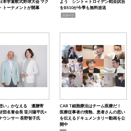
日本学童軟式野球大会 マク
よう シント＝トロイデン戦全試合
・トーナメントが開幕
をBS10が今季も無料放送
,
スポーツ
想い」かなえる 遺贈寄
CAR T細胞療法はチーム医療だ！
財団名誉会長 笹川陽平氏×
医療従事者の情熱、患者さんの思い
ナウンサー 長野智子氏
を伝えるドキュメンタリー動画を公
開中