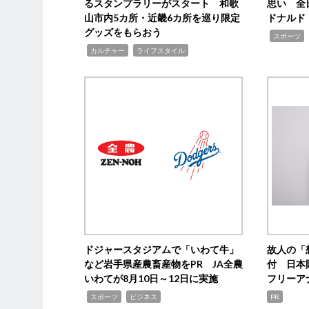
るスタンプラリーがスタート 和歌
思い 全
山市内5カ所・近畿6カ所を巡り限定
ドナルド
グッズをもらおう
,
スポーツ
,
,
カルチャー
ライフスタイル
ドジャースタジアムで「いわて牛」
故人の「
など岩手県産農畜産物をPR JA全農
付 日本
いわてが8月10日～12日に実施
フリーア
,
,
スポーツ
ビジネス
PR