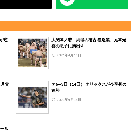
尾が逆
大関琴ノ若、納得の稽古 春巡業、元琴光
喜の息子に胸出す
2024年4月14日
皐月賞
オ6―3日（14日） オリックスが今季初の
連勝
2024年4月14日
ゴール