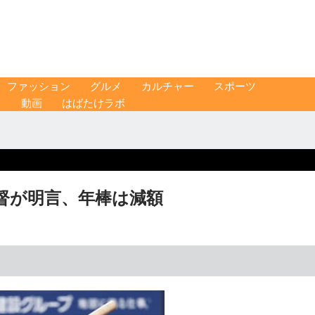
ファッション
グルメ
カルチャー
スポーツ
ス
動画
はばたけラボ
督が明言、年棒は減額