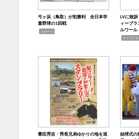
弓ヶ浜（鳥取）が初勝利 全日本学
LVに敗
童野球の1回戦
ィーブラ
ルワール
,
スポーツ
,
ライフスタ
豊臣秀吉・秀長兄弟ゆかりの地を巡
始球式の