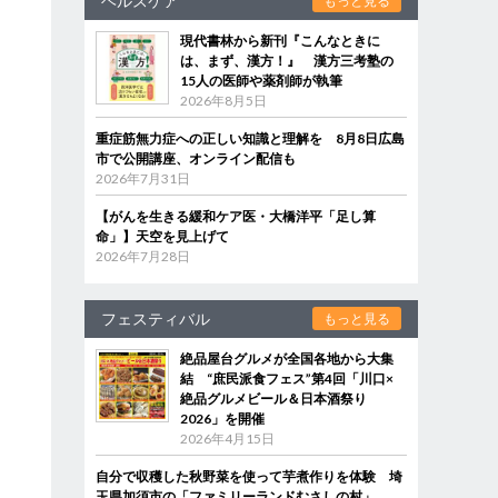
ヘルスケア
もっと見る
現代書林から新刊『こんなときに
は、まず、漢方！』 漢方三考塾の
15人の医師や薬剤師が執筆
2026年8月5日
重症筋無力症への正しい知識と理解を 8月8日広島
市で公開講座、オンライン配信も
2026年7月31日
【がんを生きる緩和ケア医・大橋洋平「足し算
命」】天空を見上げて
2026年7月28日
フェスティバル
もっと見る
絶品屋台グルメが全国各地から大集
結 “庶民派食フェス”第4回「川口×
絶品グルメビール＆日本酒祭り
2026」を開催
2026年4月15日
自分で収穫した秋野菜を使って芋煮作りを体験 埼
玉県加須市の「ファミリーランドむさしの村」