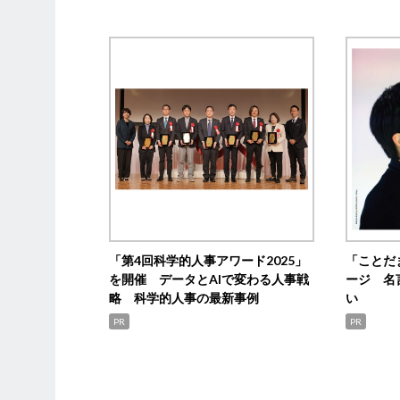
「第4回科学的人事アワード2025」
「ことだ
を開催 データとAIで変わる人事戦
ージ 名
略 科学的人事の最新事例
い
PR
PR