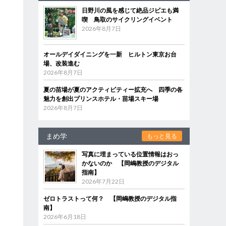
日野川の風を感じて絶品ジビエも満
喫 鳥取のサイクリングイベント
2026年8月7日
オールデイダイニングを一新 ヒルトン東京お台
場、改装進む
2026年8月7日
夏の苗場が夏のアクティビティー拡充へ 四季の各
魅力を創出プリンスホテル・苗場スキー場
2026年8月7日
まめ学
もっと見る
写真に埋まっている位置情報はおっ
かないのか 【岡嶋教授のデジタル
指南】
2026年7月22日
ゼロトラストって何？ 【岡嶋教授のデジタル指
南】
2026年6月18日