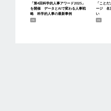
「第4回科学的人事アワード2025」
「ことだ
を開催 データとAIで変わる人事戦
ージ 名
略 科学的人事の最新事例
い
PR
PR