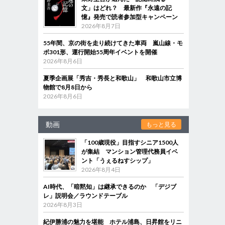
文」はどれ？ 最新作『永遠の記
憶』発売で読者参加型キャンペーン
2026年8月7日
55年間、京の街を走り続けてきた車両 嵐山線・モ
ボ301形、運行開始55周年イベントを開催
2026年8月6日
夏季企画展「秀吉・秀長と和歌山」 和歌山市立博
物館で8月8日から
2026年8月6日
動画
もっと見る
「100歳現役」目指すシニア1500人
が集結 マンション管理代務員イベ
ント「うぇるねすシップ」
2026年8月4日
AI時代、「暗黙知」は継承できるのか 「デジブ
レ」説明会／ラウンドテーブル
2026年8月3日
紀伊勝浦の魅力を堪能 ホテル浦島、日昇館をリニ