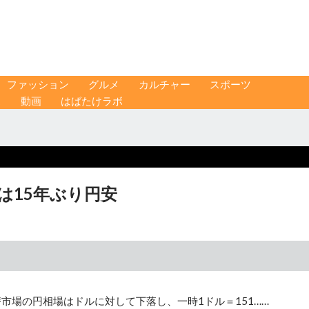
ファッション
グルメ
カルチャー
スポーツ
ス
動画
はばたけラボ
ロは15年ぶり円安
市場の円相場はドルに対して下落し、一時1ドル＝151……