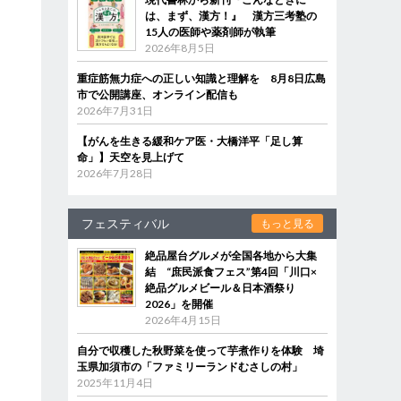
は、まず、漢方！』 漢方三考塾の
15人の医師や薬剤師が執筆
2026年8月5日
重症筋無力症への正しい知識と理解を 8月8日広島
市で公開講座、オンライン配信も
2026年7月31日
【がんを生きる緩和ケア医・大橋洋平「足し算
命」】天空を見上げて
2026年7月28日
フェスティバル
もっと見る
絶品屋台グルメが全国各地から大集
結 “庶民派食フェス”第4回「川口×
絶品グルメビール＆日本酒祭り
2026」を開催
2026年4月15日
自分で収穫した秋野菜を使って芋煮作りを体験 埼
玉県加須市の「ファミリーランドむさしの村」
2025年11月4日