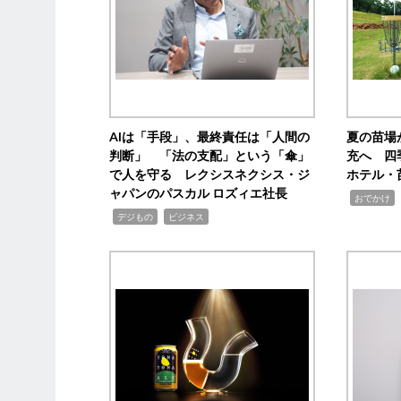
AIは「手段」、最終責任は「人間の
夏の苗場
判断」 「法の支配」という「傘」
充へ 四
で人を守る レクシスネクシス・ジ
ホテル・
ャパンのパスカル ロズィエ社長
,
,
おでかけ
,
,
デジもの
ビジネス