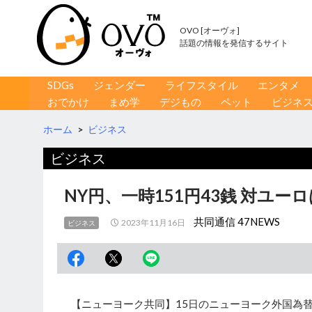
OVO [オーヴォ]
話題の情報を発信するサイト
コンテンツへ移動
検
SDGs
ジェンダー
ライフスタイル
エンタメ
索
おでかけ
まめ学
デジもの
ペット
ビジネ
ホーム
>
ビジネス
ビジネス
NY円、一時151円43銭 対ユー
共同通信 47NEWS
2023年11月16日
ビジネス
【ニューヨーク共同】15日のニューヨーク外国為替