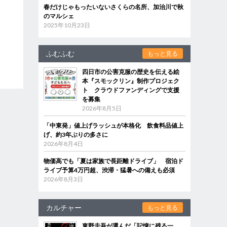
春だけじゃもったいないさくらの名所、加治川で秋
のマルシェ
2025年10月23日
ふむふむ
もっと見る
四日市の公害克服の歴史を伝える絵
本『スモックリン』制作プロジェク
ト クラウドファンディングで支援
を募集
2026年8月5日
「中東発」値上げラッシュが本格化 飲食料品値上
げ、約3年ぶりの多さに
2026年8月4日
物価高でも「夏は家族で長距離ドライブ」 宿泊ド
ライブ予算4万円超、渋滞・猛暑への備えも必須
2026年8月3日
カルチャー
もっと見る
東野圭吾が選んだ「記憶に残る一