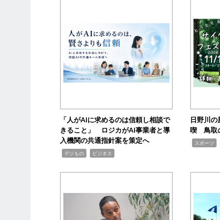
「人がAIに求めるのは信頼し相談で
日野川の
きること」 ロジカがAI事業者と導
喫 鳥取
入機関の共通指針案を策定へ
,
スポーツ
,
,
デジもの
ビジネス