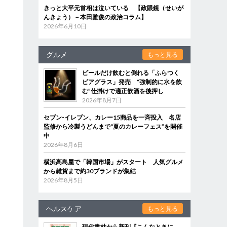
きっと大平元首相は泣いている 【政眼鏡（せいが
んきょう）－本田雅俊の政治コラム】
2026年6月10日
グルメ
もっと見る
ビールだけ飲むと倒れる「ふらつく
ビアグラス」発売 “強制的に水を飲
む”仕掛けで適正飲酒を後押し
2026年8月7日
セブン‐イレブン、カレー15商品を一斉投入 名店
監修から冷製うどんまで“夏のカレーフェス”を開催
中
2026年8月6日
横浜高島屋で「韓国市場」がスタート 人気グルメ
から雑貨まで約30ブランドが集結
2026年8月5日
ヘルスケア
もっと見る
現代書林から新刊『こんなときに