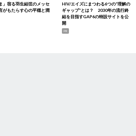
ま」宿る羽生結弦のメッセ
HIV/エイズにまつわる6つの“理解の
言がもたらす心の平穏と潤
ギャップ”とは？ 2030年の流行終
結を目指すGAP6の特設サイトを公
開
PR