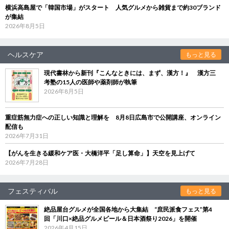
横浜高島屋で「韓国市場」がスタート 人気グルメから雑貨まで約30ブランド
が集結
2026年8月5日
ヘルスケア
もっと見る
現代書林から新刊『こんなときには、まず、漢方！』 漢方三
考塾の15人の医師や薬剤師が執筆
2026年8月5日
重症筋無力症への正しい知識と理解を 8月8日広島市で公開講座、オンライン
配信も
2026年7月31日
【がんを生きる緩和ケア医・大橋洋平「足し算命」】天空を見上げて
2026年7月28日
フェスティバル
もっと見る
絶品屋台グルメが全国各地から大集結 “庶民派食フェス”第4
回「川口×絶品グルメビール＆日本酒祭り2026」を開催
2026年4月15日