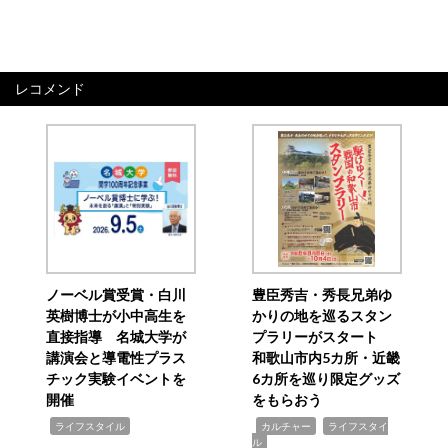
レコメンド
ノーベル賞受賞・白川
豊臣秀吉・秀長兄弟ゆ
英樹博士が小中高生を
かりの地を巡るスタン
直接指導 名城大学が
プラリーがスタート
講演会と導電性プラス
和歌山市内5カ所・近畿
チック実験イベントを
6カ所を巡り限定グッズ
開催
をもらおう
,
,
,
ライフスタイル
カルチャー
ライフスタイ
ル