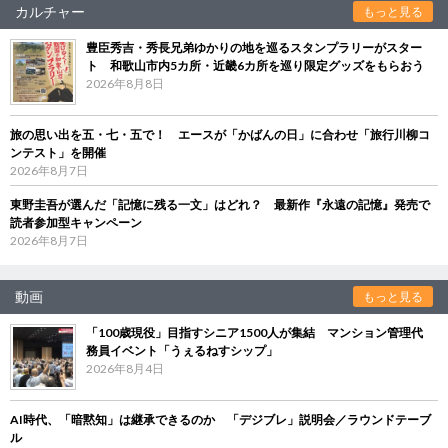
カルチャー
もっと見る
豊臣秀吉・秀長兄弟ゆかりの地を巡るスタンプラリーがスター
ト 和歌山市内5カ所・近畿6カ所を巡り限定グッズをもらおう
2026年8月8日
旅の思い出を五・七・五で！ エースが「かばんの日」に合わせ「旅行川柳コ
ンテスト」を開催
2026年8月7日
東野圭吾が選んだ「記憶に残る一文」はどれ？ 最新作『永遠の記憶』発売で
読者参加型キャンペーン
2026年8月7日
動画
もっと見る
「100歳現役」目指すシニア1500人が集結 マンション管理代
務員イベント「うぇるねすシップ」
2026年8月4日
AI時代、「暗黙知」は継承できるのか 「デジブレ」説明会／ラウンドテーブ
ル