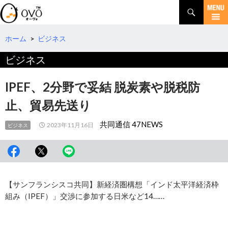
検
索
コ
ン
テ
ホーム
>
ビジネス
ン
ビジネス
ツ
へ
移
IPEF、2分野で妥結 脱炭素や脱税防
動
止、貿易先送り
共同通信 47NEWS
2023年11月16日
ビジネス
【サンフランシスコ共同】新経済圏構想「インド太平洋経済枠
組み（IPEF）」交渉に参加する日米など14……