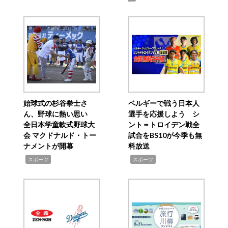
始球式の杉谷拳士さ
ベルギーで戦う日本人
ん、野球に熱い思い
選手を応援しよう シ
全日本学童軟式野球大
ント＝トロイデン戦全
会 マクドナルド・トー
試合をBS10が今季も無
ナメントが開幕
料放送
,
,
スポーツ
スポーツ