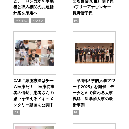
と」 ロジカがAI事業
団名誉会長 笹川陽平氏
者と導入機関の共通指
×フリーアナウンサー
針案を策定へ
長野智子氏
,
,
デジもの
ビジネス
PR
CAR T細胞療法はチー
「第4回科学的人事アワ
ム医療だ！ 医療従事
ード2025」を開催 デ
者の情熱、患者さんの
ータとAIで変わる人事
思いを伝えるドキュメ
戦略 科学的人事の最
ンタリー動画を公開中
新事例
PR
PR