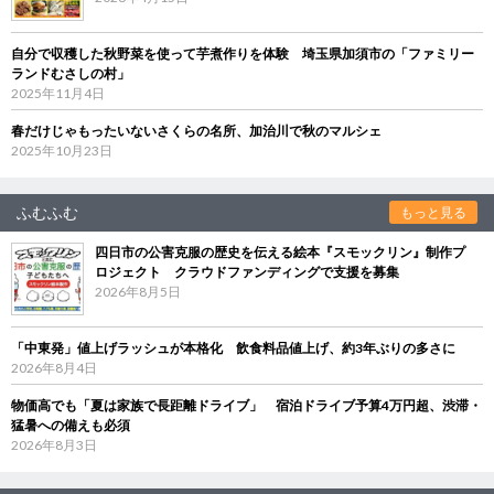
自分で収穫した秋野菜を使って芋煮作りを体験 埼玉県加須市の「ファミリー
ランドむさしの村」
2025年11月4日
春だけじゃもったいないさくらの名所、加治川で秋のマルシェ
2025年10月23日
ふむふむ
もっと見る
四日市の公害克服の歴史を伝える絵本『スモックリン』制作プ
ロジェクト クラウドファンディングで支援を募集
2026年8月5日
「中東発」値上げラッシュが本格化 飲食料品値上げ、約3年ぶりの多さに
2026年8月4日
物価高でも「夏は家族で長距離ドライブ」 宿泊ドライブ予算4万円超、渋滞・
猛暑への備えも必須
2026年8月3日