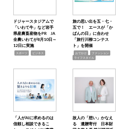
ドジャースタジアムで
旅の思い出を五・七・
「いわて牛」など岩手
五で！ エースが「か
県産農畜産物をPR JA
ばんの日」に合わせ
全農いわてが8月10日～
「旅行川柳コンテス
12日に実施
ト」を開催
,
,
,
,
,
スポーツ
ビジネス
おでかけ
ファッション
ライフスタイル
「人がAIに求めるのは
故人の「想い」かなえ
信頼し相談できるこ
る 遺贈寄付 日本財