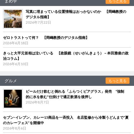
まめ学
もっと見る
写真に埋まっている位置情報はおっかないのか 【岡嶋教授の
デジタル指南】
2026年7月22日
ゼロトラストって何？ 【岡嶋教授のデジタル指南】
2026年6月18日
きっと大平元首相は泣いている 【政眼鏡（せいがんきょう）－本田雅俊の政
治コラム】
2026年6月10日
グルメ
もっと見る
ビールだけ飲むと倒れる「ふらつくビアグラス」発売 “強制
的に水を飲む”仕掛けで適正飲酒を後押し
2026年8月7日
セブン‐イレブン、カレー15商品を一斉投入 名店監修から冷製うどんまで“夏
のカレーフェス”を開催中
2026年8月6日