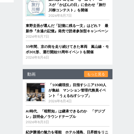
スが「かばんの日」に合わせ「旅行
川柳コンテスト」を開催
2026年8月7日
東野圭吾が選んだ「記憶に残る一文」はどれ？ 最
新作『永遠の記憶』発売で読者参加型キャンペーン
2026年8月7日
55年間、京の街を走り続けてきた車両 嵐山線・モ
ボ301形、運行開始55周年イベントを開催
2026年8月6日
動画
もっと見る
「100歳現役」目指すシニア1500人
が集結 マンション管理代務員イベ
ント「うぇるねすシップ」
2026年8月4日
AI時代、「暗黙知」は継承できるのか 「デジブ
レ」説明会／ラウンドテーブル
2026年8月3日
紀伊勝浦の魅力を堪能 ホテル浦島、日昇館をリニ