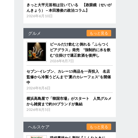
きっと大平元首相は泣いている 【政眼鏡（せいが
んきょう）－本田雅俊の政治コラム】
2026年6月10日
グルメ
もっと見る
ビールだけ飲むと倒れる「ふらつく
ビアグラス」発売 “強制的に水を飲
む”仕掛けで適正飲酒を後押し
2026年8月7日
セブン‐イレブン、カレー15商品を一斉投入 名店
監修から冷製うどんまで“夏のカレーフェス”を開催
中
2026年8月6日
横浜高島屋で「韓国市場」がスタート 人気グルメ
から雑貨まで約30ブランドが集結
2026年8月5日
ヘルスケア
もっと見る
現代書林から新刊『こんなときに