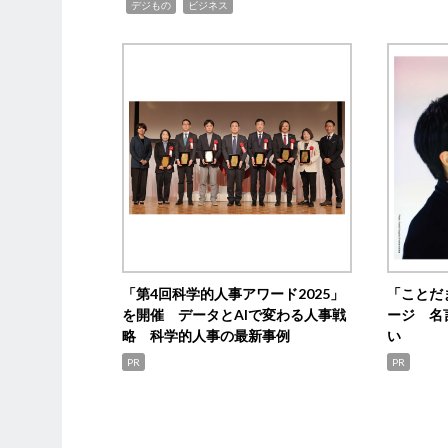
,
,
デジもの
ビジネス
「第4回科学的人事アワード2025」
「ことだ
を開催 データとAIで変わる人事戦
ージ 名
略 科学的人事の最新事例
い
PR
PR