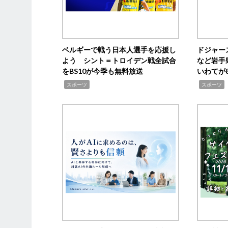
ベルギーで戦う日本人選手を応援し
ドジャー
よう シント＝トロイデン戦全試合
など岩手
をBS10が今季も無料放送
いわてが8
,
,
,
スポーツ
スポーツ