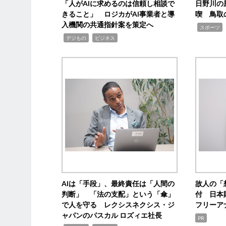
「人がAIに求めるのは信頼し相談で
日野川の
きること」 ロジカがAI事業者と導
喫 鳥取
入機関の共通指針案を策定へ
,
スポーツ
,
,
デジもの
ビジネス
AIは「手段」、最終責任は「人間の
故人の「
判断」 「法の支配」という「傘」
付 日本
で人を守る レクシスネクシス・ジ
フリーア
ャパンのパスカル ロズィエ社長
PR