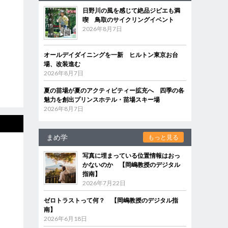
日野川の風を感じて絶品ジビエも満
喫 鳥取のサイクリングイベント
2026年8月7日
オールデイダイニングを一新 ヒルトン東京お台
場、改装進む
2026年8月7日
夏の苗場が夏のアクティビティー拡充へ 四季の各
魅力を創出プリンスホテル・苗場スキー場
2026年8月7日
まめ学
もっと見る
写真に埋まっている位置情報はおっ
かないのか 【岡嶋教授のデジタル
指南】
2026年7月22日
ゼロトラストって何？ 【岡嶋教授のデジタル指
南】
2026年6月18日