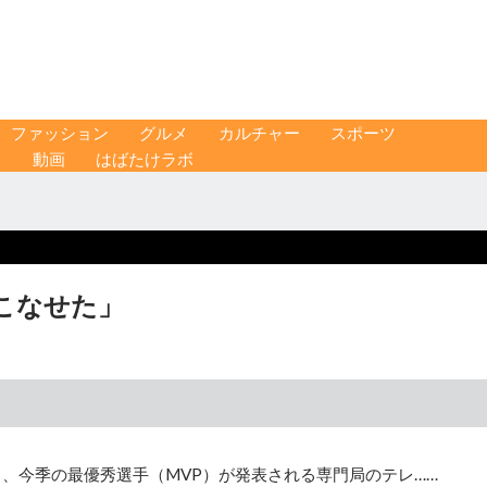
ファッション
グルメ
カルチャー
スポーツ
ス
動画
はばたけラボ
こなせた」
、今季の最優秀選手（MVP）が発表される専門局のテレ……