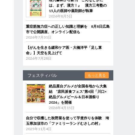
は、まず、漢方！』 漢方三考塾の
15人の医師や薬剤師が執筆
2026年8月5日
重症筋無力症への正しい知識と理解を 8月8日広島
市で公開講座、オンライン配信も
2026年7月31日
【がんを生きる緩和ケア医・大橋洋平「足し算
命」】天空を見上げて
2026年7月28日
フェスティバル
もっと見る
絶品屋台グルメが全国各地から大集
結 “庶民派食フェス”第4回「川口×
絶品グルメビール＆日本酒祭り
2026」を開催
2026年4月15日
自分で収穫した秋野菜を使って芋煮作りを体験 埼
玉県加須市の「ファミリーランドむさしの村」
2025年11月4日