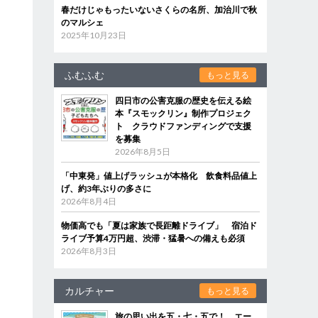
春だけじゃもったいないさくらの名所、加治川で秋
のマルシェ
2025年10月23日
ふむふむ
もっと見る
四日市の公害克服の歴史を伝える絵
本『スモックリン』制作プロジェク
ト クラウドファンディングで支援
を募集
2026年8月5日
「中東発」値上げラッシュが本格化 飲食料品値上
げ、約3年ぶりの多さに
2026年8月4日
物価高でも「夏は家族で長距離ドライブ」 宿泊ド
ライブ予算4万円超、渋滞・猛暑への備えも必須
2026年8月3日
カルチャー
もっと見る
旅の思い出を五・七・五で！ エー