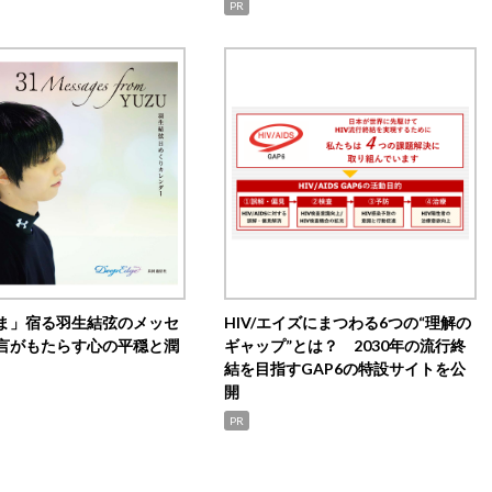
PR
ま」宿る羽生結弦のメッセ
HIV/エイズにまつわる6つの“理解の
言がもたらす心の平穏と潤
ギャップ”とは？ 2030年の流行終
結を目指すGAP6の特設サイトを公
開
PR