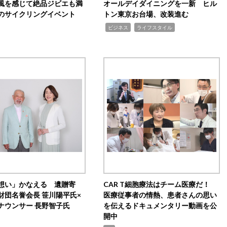
風を感じて絶品ジビエも満
オールデイダイニングを一新 ヒル
のサイクリングイベント
トン東京お台場、改装進む
,
,
ビジネス
ライフスタイル
想い」かなえる 遺贈寄
CAR T細胞療法はチーム医療だ！
財団名誉会長 笹川陽平氏×
医療従事者の情熱、患者さんの思い
ナウンサー 長野智子氏
を伝えるドキュメンタリー動画を公
開中