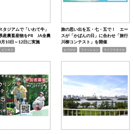
スタジアムで「いわて牛」
旅の思い出を五・七・五で！ エー
県産農畜産物をPR JA全農
スが「かばんの日」に合わせ「旅行
月10日～12日に実施
川柳コンテスト」を開催
,
,
,
ビジネス
おでかけ
ファッション
ライフスタイル