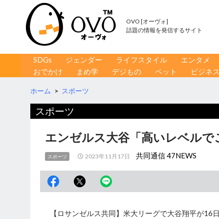
OVO [オーヴォ]
話題の情報を発信するサイト
コンテンツへ移動
検
SDGs
ジェンダー
ライフスタイル
エンタメ
索
おでかけ
まめ学
デジもの
ペット
ビジネ
ホーム
>
スポーツ
スポーツ
エンゼルス大谷「高いレベルで
共同通信 47NEWS
2023年11月17日
スポーツ
【ロサンゼルス共同】米大リーグで大谷翔平が16日