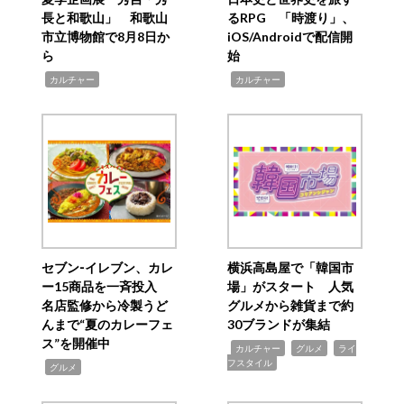
長と和歌山」 和歌山
るRPG 「時渡り」、
市立博物館で8月8日か
iOS/Androidで配信開
ら
始
,
,
カルチャー
カルチャー
セブン‐イレブン、カレ
横浜高島屋で「韓国市
ー15商品を一斉投入
場」がスタート 人気
名店監修から冷製うど
グルメから雑貨まで約
んまで“夏のカレーフェ
30ブランドが集結
ス”を開催中
,
,
,
カルチャー
グルメ
ライ
フスタイル
,
グルメ