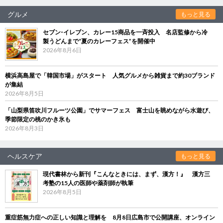
グルメ
もっと見る
セブン‐イレブン、カレー15商品を一斉投入 名店監修から冷
製うどんまで“夏のカレーフェス”を開催中
2026年8月6日
横浜高島屋で「韓国市場」がスタート 人気グルメから雑貨まで約30ブランド
が集結
2026年8月5日
「山梨県笛吹川フルーツ公園」でサマーフェス 富士山を眺めながら水遊び、
季節限定の桃のかき氷も
2026年8月3日
ヘルスケア
もっと見る
現代書林から新刊『こんなときには、まず、漢方！』 漢方三
考塾の15人の医師や薬剤師が執筆
2026年8月5日
重症筋無力症への正しい知識と理解を 8月8日広島市で公開講座、オンライン