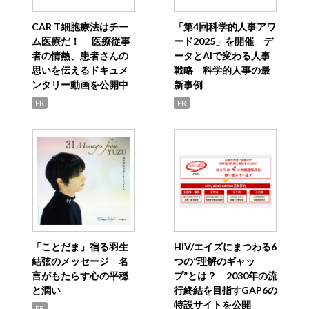
CAR T細胞療法はチー
「第4回科学的人事アワ
ム医療だ！ 医療従事
ード2025」を開催 デ
者の情熱、患者さんの
ータとAIで変わる人事
思いを伝えるドキュメ
戦略 科学的人事の最
ンタリー動画を公開中
新事例
PR
PR
「ことだま」宿る羽生
HIV/エイズにまつわる6
結弦のメッセージ 名
つの“理解のギャッ
言がもたらす心の平穏
プ”とは？ 2030年の流
と潤い
行終結を目指すGAP6の
特設サイトを公開
PR