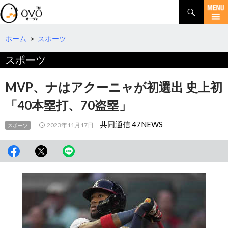
検
索
コ
ン
テ
ホーム
>
スポーツ
ン
スポーツ
ツ
へ
移
MVP、ナはアクーニャが初選出 史上初
動
「40本塁打、70盗塁」
共同通信 47NEWS
2023年11月17日
スポーツ