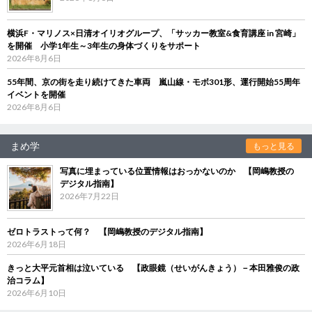
横浜F・マリノス×日清オイリオグループ、「サッカー教室&食育講座 in 宮崎」
を開催 小学1年生～3年生の身体づくりをサポート
2026年8月6日
55年間、京の街を走り続けてきた車両 嵐山線・モボ301形、運行開始55周年
イベントを開催
2026年8月6日
まめ学
もっと見る
写真に埋まっている位置情報はおっかないのか 【岡嶋教授の
デジタル指南】
2026年7月22日
ゼロトラストって何？ 【岡嶋教授のデジタル指南】
2026年6月18日
きっと大平元首相は泣いている 【政眼鏡（せいがんきょう）－本田雅俊の政
治コラム】
2026年6月10日