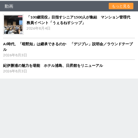
動画
もっと見る
「100歳現役」目指すシニア1500人が集結 マンション管理代
務員イベント「うぇるねすシップ」
2026年8月4日
AI時代、「暗黙知」は継承できるのか 「デジブレ」説明会／ラウンドテーブ
ル
2026年8月3日
紀伊勝浦の魅力を堪能 ホテル浦島、日昇館をリニューアル
2026年8月3日