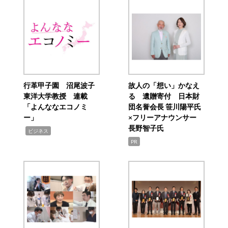
行革甲子園 沼尾波子
故人の「想い」かなえ
東洋大学教授 連載
る 遺贈寄付 日本財
「よんななエコノミ
団名誉会長 笹川陽平氏
ー」
×フリーアナウンサー
長野智子氏
,
ビジネス
PR