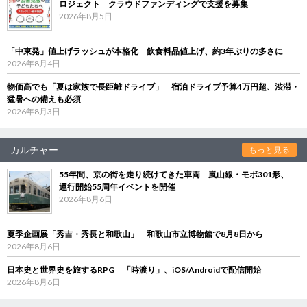
ロジェクト クラウドファンディングで支援を募集
2026年8月5日
「中東発」値上げラッシュが本格化 飲食料品値上げ、約3年ぶりの多さに
2026年8月4日
物価高でも「夏は家族で長距離ドライブ」 宿泊ドライブ予算4万円超、渋滞・
猛暑への備えも必須
2026年8月3日
カルチャー
もっと見る
55年間、京の街を走り続けてきた車両 嵐山線・モボ301形、
運行開始55周年イベントを開催
2026年8月6日
夏季企画展「秀吉・秀長と和歌山」 和歌山市立博物館で8月8日から
2026年8月6日
日本史と世界史を旅するRPG 「時渡り」、iOS/Androidで配信開始
2026年8月6日