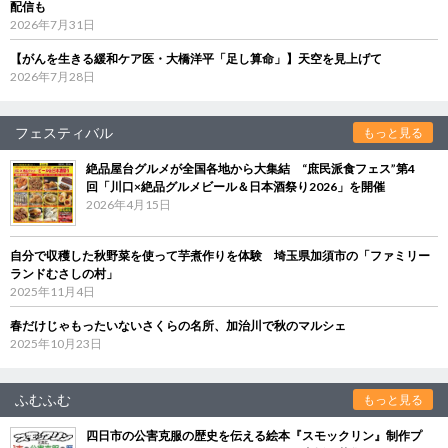
配信も
2026年7月31日
【がんを生きる緩和ケア医・大橋洋平「足し算命」】天空を見上げて
2026年7月28日
フェスティバル
もっと見る
絶品屋台グルメが全国各地から大集結 “庶民派食フェス”第4
回「川口×絶品グルメビール＆日本酒祭り2026」を開催
2026年4月15日
自分で収穫した秋野菜を使って芋煮作りを体験 埼玉県加須市の「ファミリー
ランドむさしの村」
2025年11月4日
春だけじゃもったいないさくらの名所、加治川で秋のマルシェ
2025年10月23日
ふむふむ
もっと見る
四日市の公害克服の歴史を伝える絵本『スモックリン』制作プ