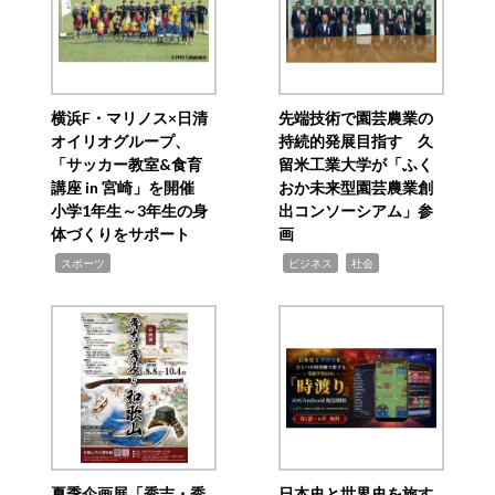
横浜F・マリノス×日清
先端技術で園芸農業の
オイリオグループ、
持続的発展目指す 久
「サッカー教室&食育
留米工業大学が「ふく
講座 in 宮崎」を開催
おか未来型園芸農業創
小学1年生～3年生の身
出コンソーシアム」参
体づくりをサポート
画
,
,
,
スポーツ
ビジネス
社会
夏季企画展「秀吉・秀
日本史と世界史を旅す