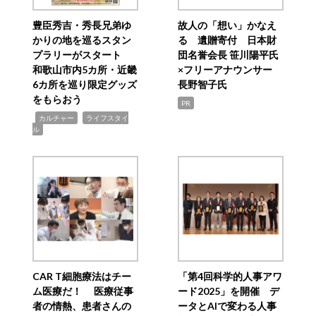
豊臣秀吉・秀長兄弟ゆ
故人の「想い」かなえ
かりの地を巡るスタン
る 遺贈寄付 日本財
プラリーがスタート
団名誉会長 笹川陽平氏
和歌山市内5カ所・近畿
×フリーアナウンサー
6カ所を巡り限定グッズ
長野智子氏
をもらおう
PR
,
,
カルチャー
ライフスタイ
ル
CAR T細胞療法はチー
「第4回科学的人事アワ
ム医療だ！ 医療従事
ード2025」を開催 デ
者の情熱、患者さんの
ータとAIで変わる人事