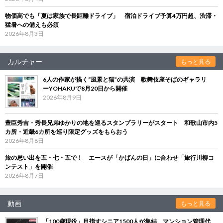
物価高でも「夏は家族で長距離ドライブ」 宿泊ドライブ予算4万円超、渋滞・
猛暑への備えも必須
2026年8月3日
カルチャー
もっと見る
6人の作家が描く“風景と猫”の共演 歌舞伎座そばのギャラリ
ーYOHAKUで8月20日から開催
2026年8月9日
豊臣秀吉・秀長兄弟ゆかりの地を巡るスタンプラリーがスタート 和歌山市内5
カ所・近畿6カ所を巡り限定グッズをもらおう
2026年8月8日
旅の思い出を五・七・五で！ エースが「かばんの日」に合わせ「旅行川柳コ
ンテスト」を開催
2026年8月7日
動画
もっと見る
「100歳現役」目指すシニア1500人が集結 マンション管理代