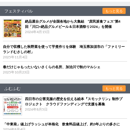
フェスティバル
もっと見る
絶品屋台グルメが全国各地から大集結 “庶民派食フェス”第4
回「川口×絶品グルメビール＆日本酒祭り2026」を開催
2026年4月15日
自分で収穫した秋野菜を使って芋煮作りを体験 埼玉県加須市の「ファミリー
ランドむさしの村」
2025年11月4日
春だけじゃもったいないさくらの名所、加治川で秋のマルシェ
2025年10月23日
ふむふむ
もっと見る
四日市の公害克服の歴史を伝える絵本『スモックリン』制作プ
ロジェクト クラウドファンディングで支援を募集
2026年8月5日
「中東発」値上げラッシュが本格化 飲食料品値上げ、約3年ぶりの多さに
2026年8月4日