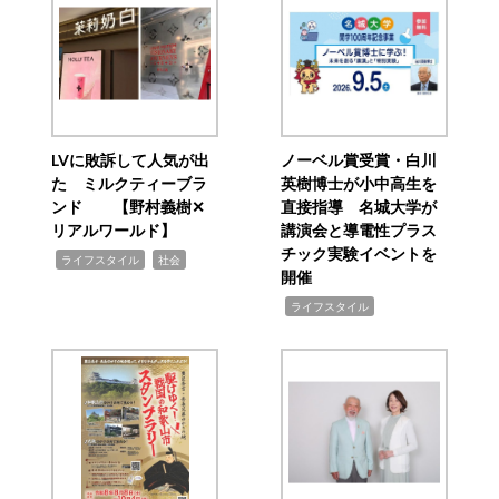
LVに敗訴して人気が出
ノーベル賞受賞・白川
た ミルクティーブラ
英樹博士が小中高生を
ンド 【野村義樹✕
直接指導 名城大学が
リアルワールド】
講演会と導電性プラス
チック実験イベントを
,
,
ライフスタイル
社会
開催
,
ライフスタイル