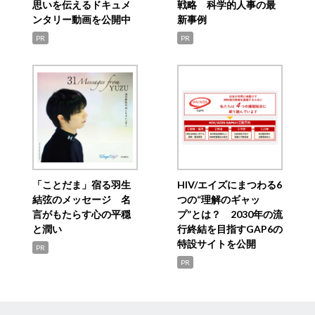
思いを伝えるドキュメ
戦略 科学的人事の最
ンタリー動画を公開中
新事例
PR
PR
「ことだま」宿る羽生
HIV/エイズにまつわる6
結弦のメッセージ 名
つの“理解のギャッ
言がもたらす心の平穏
プ”とは？ 2030年の流
と潤い
行終結を目指すGAP6の
特設サイトを公開
PR
PR