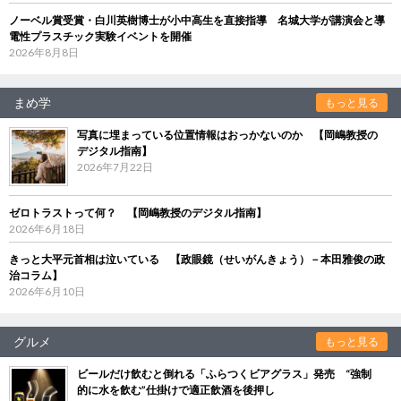
ノーベル賞受賞・白川英樹博士が小中高生を直接指導 名城大学が講演会と導
電性プラスチック実験イベントを開催
2026年8月8日
まめ学
もっと見る
写真に埋まっている位置情報はおっかないのか 【岡嶋教授の
デジタル指南】
2026年7月22日
ゼロトラストって何？ 【岡嶋教授のデジタル指南】
2026年6月18日
きっと大平元首相は泣いている 【政眼鏡（せいがんきょう）－本田雅俊の政
治コラム】
2026年6月10日
グルメ
もっと見る
ビールだけ飲むと倒れる「ふらつくビアグラス」発売 “強制
的に水を飲む”仕掛けで適正飲酒を後押し