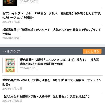
2026年8月7日
セブン‐イレブン、カレー15商品を一斉投入 名店監修から冷製うどんまで“夏
のカレーフェス”を開催中
2026年8月6日
横浜高島屋で「韓国市場」がスタート 人気グルメから雑貨まで約30ブランド
が集結
2026年8月5日
ヘルスケア
もっと見る
現代書林から新刊『こんなときには、まず、漢方！』 漢方三
考塾の15人の医師や薬剤師が執筆
2026年8月5日
重症筋無力症への正しい知識と理解を 8月8日広島市で公開講座、オンライン
配信も
2026年7月31日
【がんを生きる緩和ケア医・大橋洋平「足し算命」】天空を見上げて
2026年7月28日