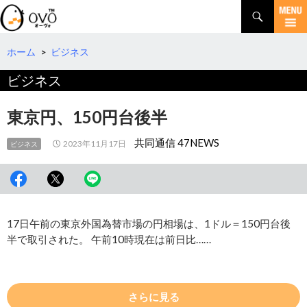
検
索
コ
ン
テ
ホーム
>
ビジネス
ン
ビジネス
ツ
へ
移
東京円、150円台後半
動
共同通信 47NEWS
2023年11月17日
ビジネス
17日午前の東京外国為替市場の円相場は、1ドル＝150円台後
半で取引された。 午前10時現在は前日比……
さらに見る