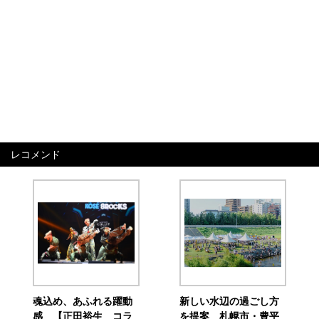
レコメンド
魂込め、あふれる躍動
新しい水辺の過ごし方
感 【正田裕生 コラ
を提案 札幌市・豊平