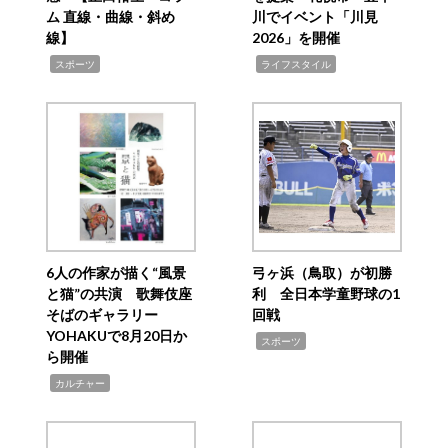
ム 直線・曲線・斜め
川でイベント「川見
線】
2026」を開催
,
,
スポーツ
ライフスタイル
6人の作家が描く“風景
弓ヶ浜（鳥取）が初勝
と猫”の共演 歌舞伎座
利 全日本学童野球の1
そばのギャラリー
回戦
YOHAKUで8月20日か
,
スポーツ
ら開催
,
カルチャー