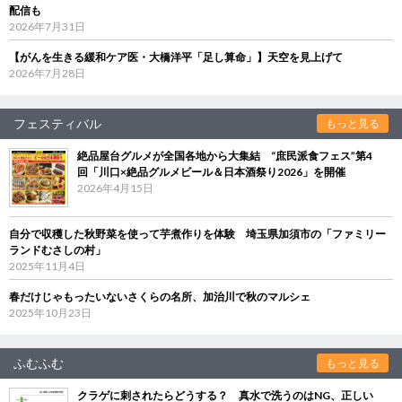
配信も
2026年7月31日
【がんを生きる緩和ケア医・大橋洋平「足し算命」】天空を見上げて
2026年7月28日
フェスティバル
もっと見る
絶品屋台グルメが全国各地から大集結 “庶民派食フェス”第4
回「川口×絶品グルメビール＆日本酒祭り2026」を開催
2026年4月15日
自分で収穫した秋野菜を使って芋煮作りを体験 埼玉県加須市の「ファミリー
ランドむさしの村」
2025年11月4日
春だけじゃもったいないさくらの名所、加治川で秋のマルシェ
2025年10月23日
ふむふむ
もっと見る
クラゲに刺されたらどうする？ 真水で洗うのはNG、正しい