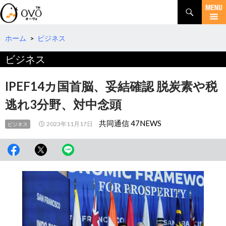
検
索
コ
ン
テ
ホーム
>
ビジネス
ン
ビジネス
ツ
へ
移
IPEF14カ国首脳、妥結確認 脱炭素や税
動
逃れ3分野、対中念頭
共同通信 47NEWS
2023年11月17日
ビジネス