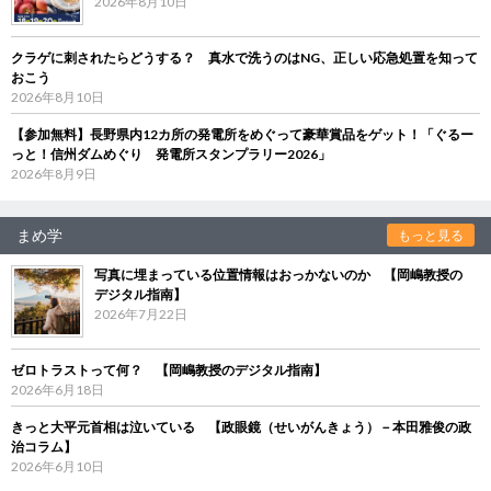
2026年8月10日
クラゲに刺されたらどうする？ 真水で洗うのはNG、正しい応急処置を知って
おこう
2026年8月10日
【参加無料】長野県内12カ所の発電所をめぐって豪華賞品をゲット！「ぐるー
っと！信州ダムめぐり 発電所スタンプラリー2026」
2026年8月9日
まめ学
もっと見る
写真に埋まっている位置情報はおっかないのか 【岡嶋教授の
デジタル指南】
2026年7月22日
ゼロトラストって何？ 【岡嶋教授のデジタル指南】
2026年6月18日
きっと大平元首相は泣いている 【政眼鏡（せいがんきょう）－本田雅俊の政
治コラム】
2026年6月10日