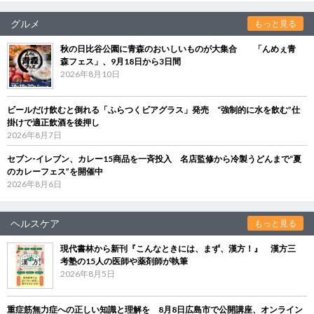
グルメ
もっと見る
秋の日比谷公園に青森のおいしいものが大集合 「んめぇ青
森フェス」、9月18日から3日間
2026年8月10日
ビールだけ飲むと倒れる「ふらつくビアグラス」発売 “強制的に水を飲む”仕
掛けで適正飲酒を後押し
2026年8月7日
セブン‐イレブン、カレー15商品を一斉投入 名店監修から冷製うどんまで“夏
のカレーフェス”を開催中
2026年8月6日
ヘルスケア
もっと見る
現代書林から新刊『こんなときには、まず、漢方！』 漢方三
考塾の15人の医師や薬剤師が執筆
2026年8月5日
重症筋無力症への正しい知識と理解を 8月8日広島市で公開講座、オンライン