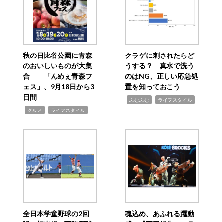
秋の日比谷公園に青森
クラゲに刺されたらど
のおいしいものが大集
うする？ 真水で洗う
合 「んめぇ青森フ
のはNG、正しい応急処
ェス」、9月18日から3
置を知っておこう
日間
,
,
ふむふむ
ライフスタイル
,
,
グルメ
ライフスタイル
全日本学童野球の2回
魂込め、あふれる躍動