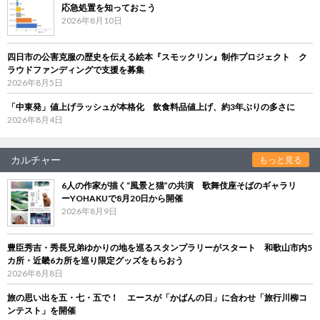
応急処置を知っておこう
2026年8月10日
四日市の公害克服の歴史を伝える絵本『スモックリン』制作プロジェクト ク
ラウドファンディングで支援を募集
2026年8月5日
「中東発」値上げラッシュが本格化 飲食料品値上げ、約3年ぶりの多さに
2026年8月4日
カルチャー
もっと見る
6人の作家が描く“風景と猫”の共演 歌舞伎座そばのギャラリ
ーYOHAKUで8月20日から開催
2026年8月9日
豊臣秀吉・秀長兄弟ゆかりの地を巡るスタンプラリーがスタート 和歌山市内5
カ所・近畿6カ所を巡り限定グッズをもらおう
2026年8月8日
旅の思い出を五・七・五で！ エースが「かばんの日」に合わせ「旅行川柳コ
ンテスト」を開催