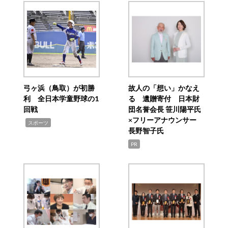
弓ヶ浜（鳥取）が初勝
故人の「想い」かなえ
利 全日本学童野球の1
る 遺贈寄付 日本財
回戦
団名誉会長 笹川陽平氏
×フリーアナウンサー
,
スポーツ
長野智子氏
PR