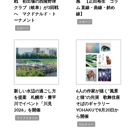
戦 初出場の西陵野球
感 【正田裕生 コラ
クラブ（岐阜）が3回戦
ム 直線・曲線・斜め
へ マクドナルド・ト
線】
ーナメント
,
スポーツ
,
スポーツ
新しい水辺の過ごし方
6人の作家が描く“風景
を提案 札幌市・豊平
と猫”の共演 歌舞伎座
川でイベント「川見
そばのギャラリー
2026」を開催
YOHAKUで8月20日か
ら開催
,
ライフスタイル
,
カルチャー