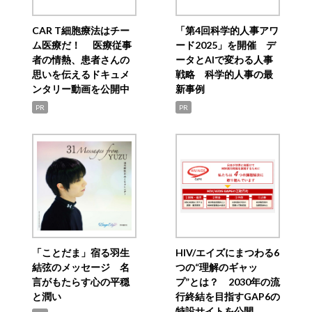
CAR T細胞療法はチー
「第4回科学的人事アワ
ム医療だ！ 医療従事
ード2025」を開催 デ
者の情熱、患者さんの
ータとAIで変わる人事
思いを伝えるドキュメ
戦略 科学的人事の最
ンタリー動画を公開中
新事例
PR
PR
「ことだま」宿る羽生
HIV/エイズにまつわる6
結弦のメッセージ 名
つの“理解のギャッ
言がもたらす心の平穏
プ”とは？ 2030年の流
と潤い
行終結を目指すGAP6の
特設サイトを公開