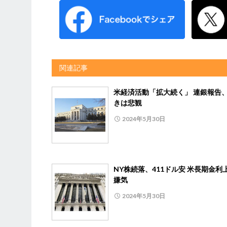
関連記事
米経済活動「拡大続く」 連銀報告
きは悲観
2024年5月30日
NY株続落、411ドル安 米長期金利
嫌気
2024年5月30日