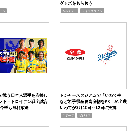
グッズをもらおう
,
,
イル
カルチャー
ライフスタイル
で戦う日本人選手を応援し
ドジャースタジアムで「いわて牛」
ント＝トロイデン戦全試合
など岩手県産農畜産物をPR JA全農
0が今季も無料放送
いわてが8月10日～12日に実施
,
,
スポーツ
ビジネス