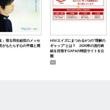
ま」宿る羽生結弦のメッセ
HIV/エイズにまつわる6つの“理解の
言がもたらす心の平穏と潤
ギャップ”とは？ 2030年の流行終
結を目指すGAP6の特設サイトを公
開
PR