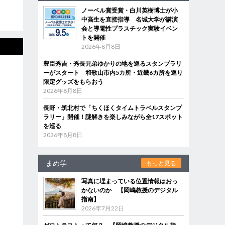
ノーベル賞受賞・白川英樹博士が小
中高生を直接指導 名城大学が講演
会と導電性プラスチック実験イベン
トを開催
2026年8月8日
豊臣秀吉・秀長兄弟ゆかりの地を巡るスタンプラリ
ーがスタート 和歌山市内5カ所・近畿6カ所を巡り
限定グッズをもらおう
2026年8月8日
長野・筑北村で「ちくほくタイムトラベルスタンプ
ラリー」開催！謎解きを楽しみながら全17スポット
を巡る
2026年8月8日
まめ学
もっと見る
写真に埋まっている位置情報はおっ
かないのか 【岡嶋教授のデジタル
指南】
2026年7月22日