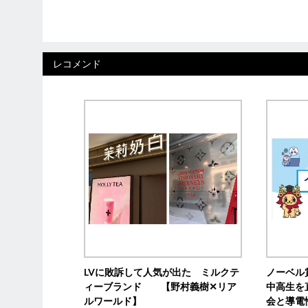
レコメンド
LVに敗訴して人気が出た ミルクテ
ノーベル
ィーブランド 【野村義樹✕リア
中高生を
ルワールド】
会と導電