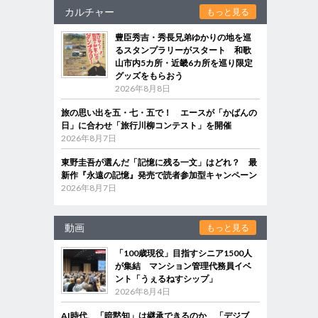
カルチャー
もっと見る
豊臣秀吉・秀長兄弟ゆかりの地を巡
るスタンプラリーがスタート 和歌
山市内5カ所・近畿6カ所を巡り限定
グッズをもらおう
2026年8月8日
旅の思い出を五・七・五で！ エースが「かばんの
日」に合わせ「旅行川柳コンテスト」を開催
2026年8月7日
東野圭吾が選んだ「記憶に残る一文」はどれ？ 最
新作『永遠の記憶』発売で読者参加型キャンペーン
2026年8月7日
動画
もっと見る
「100歳現役」目指すシニア1500人
が集結 マンション管理代務員イベ
ント「うぇるねすシップ」
2026年8月4日
AI時代、「暗黙知」は継承できるのか 「デジブ