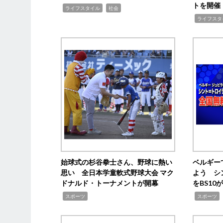
トを開催
,
,
ライフスタイル
社会
,
ライフスタ
始球式の杉谷拳士さん、野球に熱い
ベルギー
思い 全日本学童軟式野球大会 マク
よう シ
ドナルド・トーナメントが開幕
をBS1
,
,
スポーツ
スポーツ