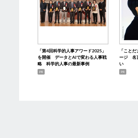
「第4回科学的人事アワード2025」
「ことだ
を開催 データとAIで変わる人事戦
ージ 名
略 科学的人事の最新事例
い
PR
PR