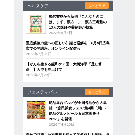
ヘルスケア
もっと見る
現代書林から新刊『こんなときに
は、まず、漢方！』 漢方三考塾の
15人の医師や薬剤師が執筆
2026年8月5日
重症筋無力症への正しい知識と理解を 8月8日広島
市で公開講座、オンライン配信も
2026年7月31日
【がんを生きる緩和ケア医・大橋洋平「足し算
命」】天空を見上げて
2026年7月28日
フェスティバル
もっと見る
絶品屋台グルメが全国各地から大集
結 “庶民派食フェス”第4回「川口×
絶品グルメビール＆日本酒祭り
2026」を開催
2026年4月15日
自分で収穫した秋野菜を使って芋煮作りを体験 埼