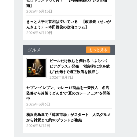
ゼロトラストって何？ 【岡嶋教授のデジタル指
南】
2026年6月18日
きっと大平元首相は泣いている 【政眼鏡（せいが
んきょう）－本田雅俊の政治コラム】
2026年6月10日
グルメ
もっと見る
ビールだけ飲むと倒れる「ふらつく
ビアグラス」発売 “強制的に水を飲
む”仕掛けで適正飲酒を後押し
2026年8月7日
セブン‐イレブン、カレー15商品を一斉投入 名店
監修から冷製うどんまで“夏のカレーフェス”を開催
中
2026年8月6日
横浜高島屋で「韓国市場」がスタート 人気グルメ
から雑貨まで約30ブランドが集結
2026年8月5日