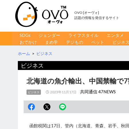
OVO [オーヴォ]
話題の情報を発信するサイト
コンテンツへ移動
検
SDGs
ジェンダー
ライフスタイル
エンタメ
索
おでかけ
まめ学
デジもの
ペット
ビジネ
ホーム
>
ビジネス
ビジネス
北海道の魚介輸出、中国禁輸で7
共同通信 47NEWS
2023年11月17日
ビジネス
函館税関は17日、管内（北海道、青森、岩手、秋田