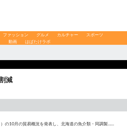
ファッション
グルメ
カルチャー
スポーツ
ス
動画
はばたけラボ
割減
）の10月の貿易概況を発表し、北海道の魚介類・同調製……