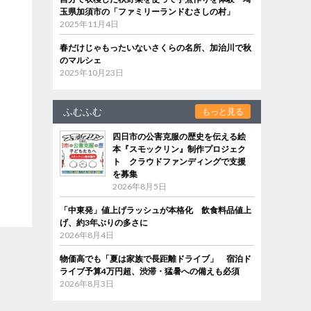
玉県加須市の「ファミリーランドむさしの村」
2025年11月4日
春だけじゃもったいないさくらの名所、加治川で秋
のマルシェ
2025年10月23日
ふむふむ
もっと見る
四日市の公害克服の歴史を伝える絵
本『スモックリン』制作プロジェク
ト クラウドファンディングで支援
を募集
2026年8月5日
「中東発」値上げラッシュが本格化 飲食料品値上
げ、約3年ぶりの多さに
2026年8月4日
物価高でも「夏は家族で長距離ドライブ」 宿泊ド
ライブ予算4万円超、渋滞・猛暑への備えも必須
2026年8月3日