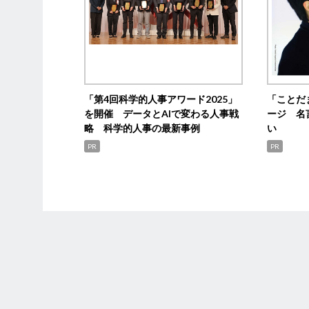
「第4回科学的人事アワード2025」
「ことだ
を開催 データとAIで変わる人事戦
ージ 名
略 科学的人事の最新事例
い
PR
PR