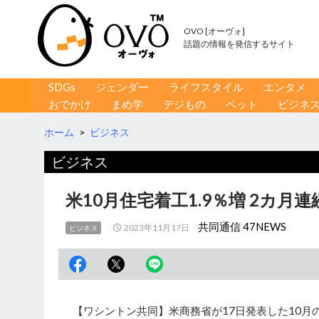
OVO [オーヴォ]
話題の情報を発信するサイト
コンテンツへ移動
検
SDGs
ジェンダー
ライフスタイル
エンタメ
索
おでかけ
まめ学
デジもの
ペット
ビジネ
ホーム
>
ビジネス
ビジネス
米10月住宅着工1.9％増 2カ月
共同通信 47NEWS
2023年11月17日
ビジネス
【ワシントン共同】米商務省が17日発表した10月