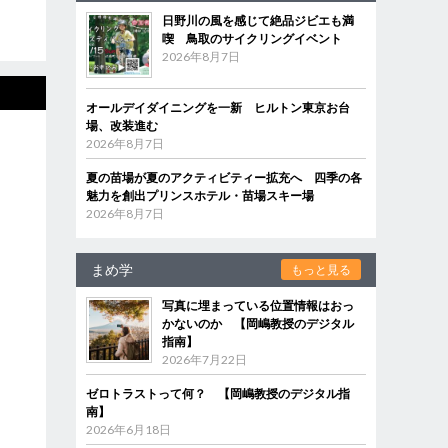
日野川の風を感じて絶品ジビエも満
喫 鳥取のサイクリングイベント
2026年8月7日
オールデイダイニングを一新 ヒルトン東京お台
場、改装進む
2026年8月7日
夏の苗場が夏のアクティビティー拡充へ 四季の各
魅力を創出プリンスホテル・苗場スキー場
2026年8月7日
まめ学
もっと見る
写真に埋まっている位置情報はおっ
かないのか 【岡嶋教授のデジタル
指南】
2026年7月22日
ゼロトラストって何？ 【岡嶋教授のデジタル指
南】
2026年6月18日