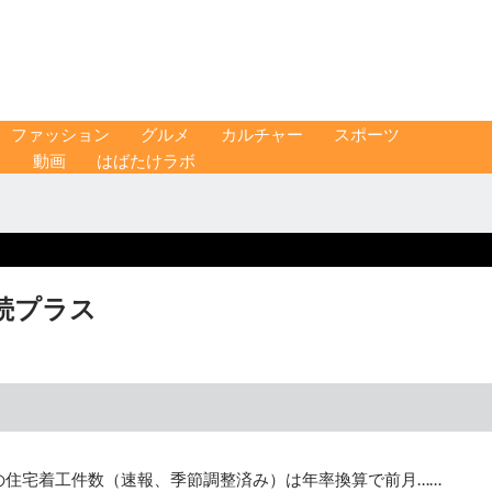
ファッション
グルメ
カルチャー
スポーツ
ス
動画
はばたけラボ
連続プラス
の住宅着工件数（速報、季節調整済み）は年率換算で前月……