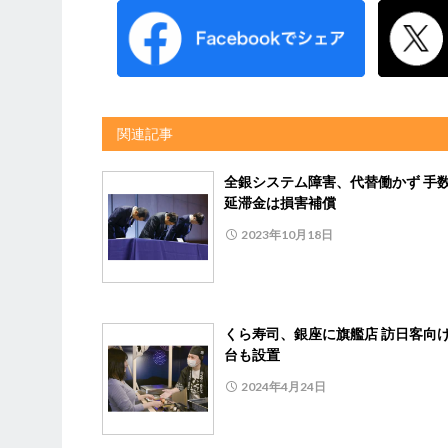
関連記事
全銀システム障害、代替働かず 手
延滞金は損害補償
2023年10月18日
くら寿司、銀座に旗艦店 訪日客向
台も設置
2024年4月24日