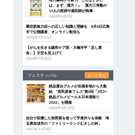
は、まず、漢方！』 漢方三考塾の
15人の医師や薬剤師が執筆
2026年8月5日
重症筋無力症への正しい知識と理解を 8月8日広島
市で公開講座、オンライン配信も
2026年7月31日
【がんを生きる緩和ケア医・大橋洋平「足し算
命」】天空を見上げて
2026年7月28日
フェスティバル
もっと見る
絶品屋台グルメが全国各地から大集
結 “庶民派食フェス”第4回「川口×
絶品グルメビール＆日本酒祭り
2026」を開催
2026年4月15日
自分で収穫した秋野菜を使って芋煮作りを体験 埼
玉県加須市の「ファミリーランドむさしの村」
2025年11月4日