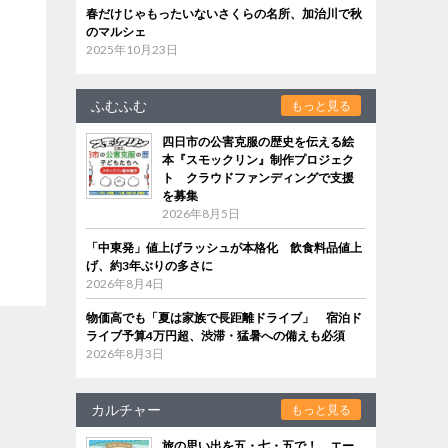
春だけじゃもったいないさくらの名所、加治川で秋
のマルシェ
2025年10月23日
ふむふむ
もっと見る
四日市の公害克服の歴史を伝える絵
本『スモックリン』制作プロジェク
ト クラウドファンディングで支援
を募集
2026年8月5日
「中東発」値上げラッシュが本格化 飲食料品値上
げ、約3年ぶりの多さに
2026年8月4日
物価高でも「夏は家族で長距離ドライブ」 宿泊ド
ライブ予算4万円超、渋滞・猛暑への備えも必須
2026年8月3日
カルチャー
もっと見る
旅の思い出を五・七・五で！ エー