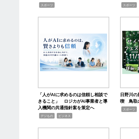
,
,
,
スポーツ
スポーツ
「人がAIに求めるのは信頼し相談で
日野川の
きること」 ロジカがAI事業者と導
喫 鳥取
入機関の共通指針案を策定へ
,
スポーツ
,
,
デジもの
ビジネス