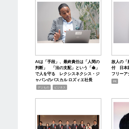
AIは「手段」、最終責任は「人間の
故人の「
判断」 「法の支配」という「傘」
付 日本
で人を守る レクシスネクシス・ジ
フリーア
ャパンのパスカル ロズィエ社長
PR
,
,
デジもの
ビジネス