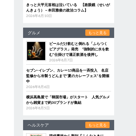
きっと大平元首相は泣いている 【政眼鏡（せいが
んきょう）－本田雅俊の政治コラム】
2026年6月10日
グルメ
もっと見る
ビールだけ飲むと倒れる「ふらつく
ビアグラス」発売 “強制的に水を飲
む”仕掛けで適正飲酒を後押し
2026年8月7日
セブン‐イレブン、カレー15商品を一斉投入 名店
監修から冷製うどんまで“夏のカレーフェス”を開催
中
2026年8月6日
横浜高島屋で「韓国市場」がスタート 人気グルメ
から雑貨まで約30ブランドが集結
2026年8月5日
ヘルスケア
もっと見る
現代書林から新刊『こんなときに