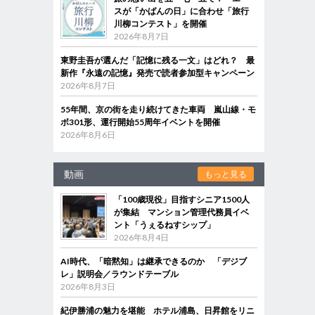
スが「かばんの日」に合わせ「旅行
川柳コンテスト」を開催
2026年8月7日
東野圭吾が選んだ「記憶に残る一文」はどれ？ 最
新作『永遠の記憶』発売で読者参加型キャンペーン
2026年8月7日
55年間、京の街を走り続けてきた車両 嵐山線・モ
ボ301形、運行開始55周年イベントを開催
2026年8月6日
動画
もっと見る
「100歳現役」目指すシニア1500人
が集結 マンション管理代務員イベ
ント「うぇるねすシップ」
2026年8月4日
AI時代、「暗黙知」は継承できるのか 「デジブ
レ」説明会／ラウンドテーブル
2026年8月3日
紀伊勝浦の魅力を堪能 ホテル浦島、日昇館をリニ